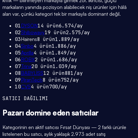
kritik — bilinmeyen markayla girmek zor. İkincisi, güçlü
markaların yanında pozisyon alabilecek niş ürünler için hâlâ
alan var, çünkü kategori tek bir markayla dominant değil.
01
DYSON
14
ürün
6.574
/ay
02
Shibowavy
19
ürün
2.575
/ay
03
Hairens
8
ürün
1.889
/ay
04
Sinbo
4
ürün
1.886
/ay
05
Aprilla
4
ürün
1.849
/ay
06
ROBX
2
ürün
1.686
/ay
07
Trina
20
ürün
1.039
/ay
08
BABYLİSS
12
ürün
881
/ay
09
PiranTech
8
ürün
752
/ay
10
CVS
4
ürün
700
/ay
SATICI DAĞILIMI
Pazarı domine eden
satıcılar
Kategorinin en aktif satıcısı Fırsat Dünyası — 2 farklı ürünle
listelenen bu satıcı, aylık yaklaşık 2.973 adet satış