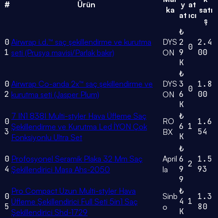
#
Ürün
y
at
ka
satı
at
ıcı
ş
₺
0
Airwrap i.d.™ saç şekillendirme ve kurutma
DYS
2
2.4
0
1
9
00
seti (Prusya mavisi/Parlak bakır)
ON
K
₺
0
Airwrap Co-anda 2x™ saç şekillendirme ve
DYS
3
1.8
0
2
6
00
kurutma seti (Jasper Plum)
ON
K
7 IN1 838I Multi-styler Hava Üfleme Saç
₺
0
RO
1.6
6
1
Şekillendirme ve Kurutma Led İYON Çok
3
54
BX
K
Fonksiyonlu Ultra Set
₺
0
Profosyonel Seramik Plaka 32 Mm Saç
April
6
1.5
2
4
9
93
Şekillendirici Maşa Ahs-2050
la
9
Pro Compact Uzun Multi-styler Hava
₺
0
Sinb
1.3
4
1
Üfleme Şekillendirici Full Seti 5in1 Saç
5
80
o
K
Şekillendirici Shd-1729