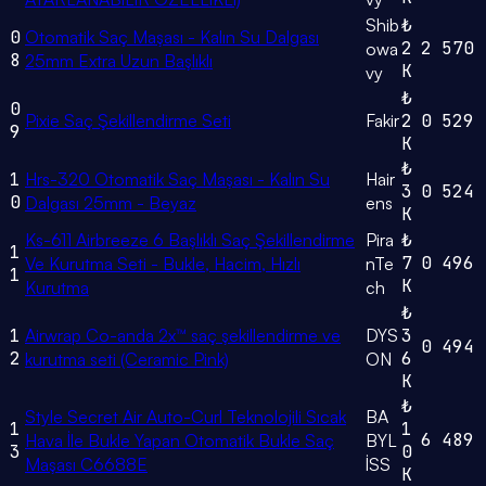
Shib
₺
0
Otomatik Saç Maşası - Kalın Su Dalgası
2
2
570
owa
8
25mm Extra Uzun Başlıklı
K
vy
₺
0
Pixie Saç Şekillendirme Seti
Fakir
2
0
529
9
K
₺
1
Hrs-320 Otomatik Saç Maşası - Kalın Su
Hair
3
0
524
0
Dalgası 25mm - Beyaz
ens
K
Ks-611 Airbreeze 6 Başlıklı Saç Şekillendirme
Pira
₺
1
7
0
496
Ve Kurutma Seti - Bukle, Hacim, Hızlı
nTe
1
K
Kurutma
ch
₺
1
Airwrap Co-anda 2x™ saç şekillendirme ve
DYS
3
0
494
2
6
kurutma seti (Ceramic Pink)
ON
K
₺
Style Secret Air Auto-Curl Teknolojili Sıcak
BA
1
1
6
489
Hava İle Bukle Yapan Otomatik Bukle Saç
BYL
3
0
Maşası C6688E
İSS
K