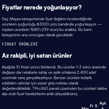
Fiyatlar
nerede yoğunlaşıyor
?
Saç Maşası kategorisinde fiyat dağılımı incelendiğinde
ürünlerin çoğunluğu ₺1000 üstü bandında yoğunlaşıyor —
toplam ürünlerin %80'i (139 ürün) bu aralıkta. Bu bant,
kategorinin ana omurgası olarak görülebilir.
FIRSAT ÜRÜNLERİ
Az rakipli,
iyi satan
ürünler
Aşağıda 10 fırsat ürünü listelendi. Bu ürünler 1-3 satıcı arasında
değişen dar rekabete sahip ve aylık ortalama 2.400 adet
üzerinde satış gerçekleştiriyor. Benzer ürünleri tedarik
edebilen satıcılar için pazar giriş noktası olarak
değerlendirilebilir. TPro360 paneli üzerinden bu ürünleri takibe
alıp stok-fiyat hareketlerini anlık izleyebilirsiniz.
Aylı
Fi
S
Mar
k