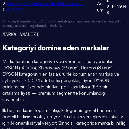
₺
2
Lisa Saç Maşası Seramik Plaka 25mm -
Arz
2
0
260
0
AR5027
um
K
Aylık satış tahminleri son 30 günlük harekete göre hesaplanır. Rakamlar Trendyol'un
kamuya açık ürün sayfalarından derlenir.
MARKA ANALİZİ
Kategoriyi domine eden
markalar
Marka tarafında kategoriye yön veren başlıca oyuncular
DYSON (14 ürün), Shibowavy (19 ürün), Hairens (8 ürün).
DYSON kategorinin en fazla ürünle konumlanan markası ve
aylık yaklaşık 6.574 adet satış gerçekleştiriyor. DYSON
ortalamanın üzerinde bir fiyat politikası izliyor (₺35 bin
ortalama fiyat) — premium segmentte konumlandığı
söylenebilir.
İlk beş markanın toplam satışı, kategorinin genel hacminin
önemli bir kısmını oluşturuyor. Bu durum yeni girecek satıcılar
için iki önemli sinyal veriyor: Birincisi, kategoride marka bilinirliği