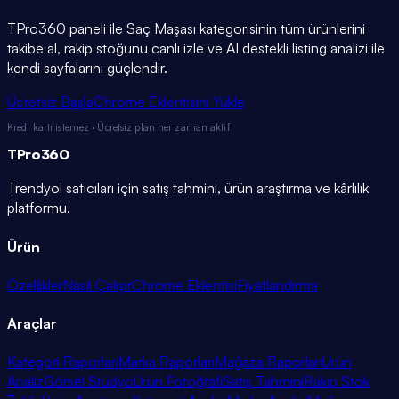
TPro360 paneli ile
Saç Maşası
kategorisinin tüm ürünlerini
takibe al, rakip stoğunu canlı izle ve AI destekli listing analizi ile
kendi sayfalarını güçlendir.
Ücretsiz Başla
Chrome Eklentisini Yükle
Kredi kartı istemez · Ücretsiz plan her zaman aktif
TPro
360
Trendyol satıcıları için satış tahmini, ürün araştırma ve kârlılık
platformu.
Ürün
Özellikler
Nasıl Çalışır
Chrome Eklentisi
Fiyatlandırma
Araçlar
Kategori Raporları
Marka Raporları
Mağaza Raporları
Ürün
Analiz
Görsel Stüdyo
Ürün Fotoğrafı
Satış Tahmini
Rakip Stok