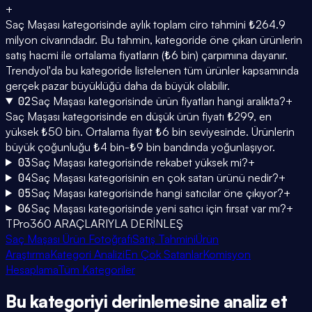
+
Saç Maşası kategorisinde aylık toplam ciro tahmini ₺264.9
milyon civarındadır. Bu tahmin, kategoride öne çıkan ürünlerin
satış hacmi ile ortalama fiyatların (₺6 bin) çarpımına dayanır.
Trendyol'da bu kategoride listelenen tüm ürünler kapsamında
gerçek pazar büyüklüğü daha da büyük olabilir.
02
Saç Maşası kategorisinde ürün fiyatları hangi aralıkta?
+
Saç Maşası kategorisinde en düşük ürün fiyatı ₺299, en
yüksek ₺50 bin. Ortalama fiyat ₺6 bin seviyesinde. Ürünlerin
büyük çoğunluğu ₺4 bin-₺9 bin bandında yoğunlaşıyor.
03
Saç Maşası kategorisinde rekabet yüksek mi?
+
04
Saç Maşası kategorisinin en çok satan ürünü nedir?
+
05
Saç Maşası kategorisinde hangi satıcılar öne çıkıyor?
+
06
Saç Maşası kategorisinde yeni satıcı için fırsat var mı?
+
TPro360 ARAÇLARIYLA DERİNLEŞ
Saç Maşası Ürün Fotoğrafı
Satış Tahmini
Ürün
Araştırma
Kategori Analizi
En Çok Satanlar
Komisyon
Hesaplama
Tüm Kategoriler
Bu kategoriyi
derinlemesine
analiz et