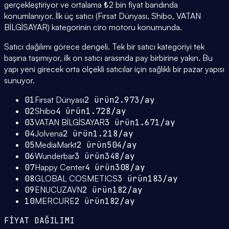
gerçekleştiriyor ve ortalama ₺2 bin fiyat bandında
konumlanıyor. İlk üç satıcı (Fırsat Dünyası, Shibo, VATAN
BİLGİSAYAR) kategorinin ciro motoru konumunda.
Satıcı dağılımı görece dengeli. Tek bir satıcı kategoriyi tek
başına taşımıyor, ilk on satıcı arasında pay birbirine yakın. Bu
yapı yeni girecek orta ölçekli satıcılar için sağlıklı bir pazar yapısı
sunuyor.
01
Fırsat Dünyası
2
ürün
2.973
/ay
02
Shibo
4
ürün
1.728
/ay
03
VATAN BİLGİSAYAR
3
ürün
1.671
/ay
04
Jolvena
2
ürün
1.218
/ay
05
MediaMarkt
2
ürün
504
/ay
06
Wunderbar
3
ürün
348
/ay
07
Happy Center
4
ürün
308
/ay
08
GLOBAL COSMETICS
3
ürün
183
/ay
09
ENUCUZAVN
2
ürün
182
/ay
10
MERCURE
2
ürün
182
/ay
FİYAT DAĞILIMI