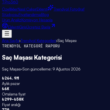
TPro
360
Özellikler
Nasıl Çalışır
Eklenti
Trendyol Fotoğraf
Stüdyosu
Fiyatlandırma
Blog
Ürün Analiz
Komisyon Hesapla
Eklenti
Giriş
Ücretsiz Başla
Ana Sayfa
›
Trendyol Kategorileri
›
Saç Maşası
TRENDYOL KATEGORİ RAPORU
Saç Maşası
Kategorisi
Saç Maşası
·
Son güncelleme:
9 Ağustos 2026
₺264.9M
Aylık pazar
₺6K
Ortalama fiyat
₺299–₺50K
Fiyat aralığı
779