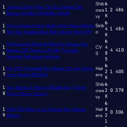
Shib
₺
1
Jolvena Derin Wag Tipi Su Dalgası Saç
1
2
486
owa
4
Maşası 32 Mm (ORJİNAL ÜRÜN)
K
vy
₺
1
Pro Compact Uzun Multi-styler Hava Üfleme
Sinb
4
1
484
5
5in1 Saç Şekillendirici Bldc Motor Shd-1719
o
K
₺
Profesyonel Seramik Wag Su Dalgası Saç
1
CV
4
4
410
Maşası 220 Derece 25 Mm Turmalin
6
8
S
Seramik Teknolojisi glrshop
5
₺
1
Hrs 260 Otomatik Saç Maşası 25 mm Ekstra
Hair
2
1
405
7
Uzun Başlık HRS260
ens
K
Shib
₺
1
Saç Maşası 5 Parça 4 Başlıklı Set ( 10mm
2
0
378
owa
8
19mm 25mm 32mm )
K
vy
₺
1
HRS-190 Wag ve Su Dalgası Saç Maşası
Hair
8
0
306
9
2
25mm.
ens
1