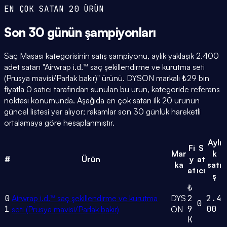
EN ÇOK SATAN 20 ÜRÜN
Son 30 günün
şampiyonları
Saç Maşası kategorisinin satış şampiyonu, aylık yaklaşık 2.400
adet satan "Airwrap i.d.™ saç şekillendirme ve kurutma seti
(Prusya mavisi/Parlak bakır)" ürünü. DYSON markalı ₺29 bin
fiyatla 0 satıcı tarafından sunulan bu ürün, kategoride referans
noktası konumunda. Aşağıda en çok satan ilk 20 ürünün
güncel listesi yer alıyor; rakamlar son 30 günlük hareketli
ortalamaya göre hesaplanmıştır.
Aylı
Fi
S
Mar
k
#
Ürün
y
at
ka
satı
at
ıcı
ş
₺
0
Airwrap i.d.™ saç şekillendirme ve kurutma
DYS
2
2.4
0
1
9
00
seti (Prusya mavisi/Parlak bakır)
ON
K