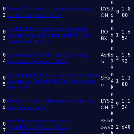
₺
0
Airwrap Co-anda 2x™ saç şekillendirme ve
DYS
3
1.8
0
2
6
00
kurutma seti (Jasper Plum)
ON
K
7 IN1 838I Multi-styler Hava Üfleme Saç
₺
0
RO
1.6
6
1
Şekillendirme ve Kurutma Led İYON Çok
3
54
BX
K
Fonksiyonlu Ultra Set
₺
0
Profosyonel Seramik Plaka 32 Mm Saç
April
6
1.5
2
4
9
93
Şekillendirici Maşa Ahs-2050
la
9
Pro Compact Uzun Multi-styler Hava Üfleme
₺
0
Sinb
1.3
4
1
Şekillendirici Full Seti 5in1 Saç Şekillendirici
5
80
o
K
Shd-1729
₺
0
Airwrap i.d.™ saç şekillendirme ve kurutma
DYS
2
1.1
9
6
9
34
seti (Ceramic pink)
ON
K
Wag Maşa 4 Ayarlı Siyah Renk
Shib
₺
0
2
2
648
(19MM/25MM/28MM/32MM
owa
7
K
AYARLANABİLİR ÖZELLİKLİ)
vy