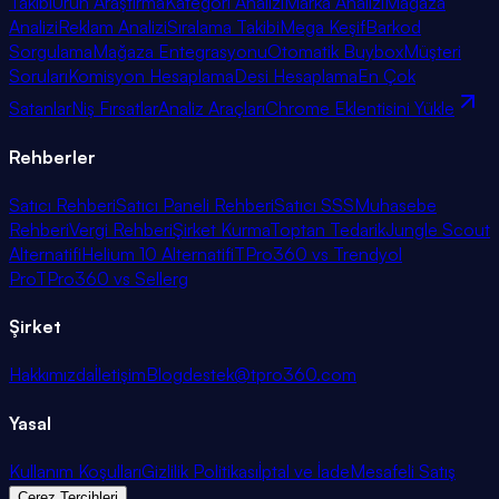
Takibi
Ürün Araştırma
Kategori Analizi
Marka Analizi
Mağaza
Analizi
Reklam Analizi
Sıralama Takibi
Mega Keşif
Barkod
Sorgulama
Mağaza Entegrasyonu
Otomatik Buybox
Müşteri
Soruları
Komisyon Hesaplama
Desi Hesaplama
En Çok
Satanlar
Niş Fırsatlar
Analiz Araçları
Chrome Eklentisini Yükle
Rehberler
Satıcı Rehberi
Satıcı Paneli Rehberi
Satıcı SSS
Muhasebe
Rehberi
Vergi Rehberi
Şirket Kurma
Toptan Tedarik
Jungle Scout
Alternatifi
Helium 10 Alternatifi
TPro360 vs Trendyol
Pro
TPro360 vs Sellerg
Şirket
Hakkımızda
İletişim
Blog
destek@tpro360.com
Yasal
Kullanım Koşulları
Gizlilik Politikası
İptal ve İade
Mesafeli Satış
Çerez Tercihleri