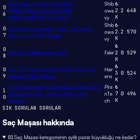
Wag Maşa 4 Ayarlı Siyah Renk
Shib
₺
0
2
2
648
(19MM/25MM/28MM/32MM
owa
6
K
AYARLANABİLİR ÖZELLİKLİ)
vy
Shib
₺
0
Otomatik Saç Maşası - Kalın Su Dalgası
2
2
570
owa
7
25mm Extra Uzun Başlıklı
K
vy
₺
0
Pixie Saç Şekillendirme Seti
Fakir
2
0
529
8
K
₺
0
Hrs-320 Otomatik Saç Maşası - Kalın Su
Hair
3
0
524
9
Dalgası 25mm - Beyaz
ens
K
Ks-611 Airbreeze 6 Başlıklı Saç Şekillendirme
Pira
₺
1
7
0
496
Ve Kurutma Seti - Bukle, Hacim, Hızlı
nTe
0
K
Kurutma
ch
SIK SORULAN SORULAR
Saç Maşası
hakkında
01
Saç Maşası kategorisinin aylık pazar büyüklüğü ne kadar?