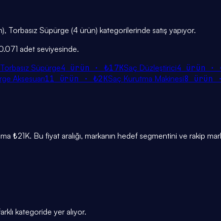
), Torbasız Süpürge (4 ürün) kategorilerinde satış yapıyor.
10.071 adet seviyesinde.
Torbasız Süpürge
4
ürün ·
₺17K
Saç Düzleştirici
4
ürün ·
rge Aksesuarı
11
ürün ·
₺2K
Saç Kurutma Makinesi
8
ürün
₺21K. Bu fiyat aralığı, markanın hedef segmentini ve rakip mark
klı kategoride yer alıyor.