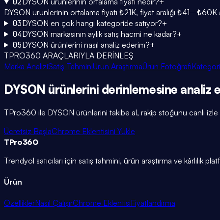
02
DYSON ürünlerinin ortalama fiyatı nedir?
+
DYSON ürünlerinin ortalama fiyatı ₺21K, fiyat aralığı ₺41–₺60K 
03
DYSON en çok hangi kategoride satıyor?
+
04
DYSON markasının aylık satış hacmi ne kadar?
+
05
DYSON ürünlerini nasıl analiz ederim?
+
TPRO360 ARAÇLARIYLA DERİNLEŞ
Marka Analizi
Satış Tahmini
Ürün Araştırma
Ürün Fotoğrafı
Kategori
DYSON
ürünlerini
derinlemesine
analiz 
TPro360 ile
DYSON
ürünlerini takibe al, rakip stoğunu canlı izle
Ücretsiz Başla
Chrome Eklentisini Yükle
TPro
360
Trendyol satıcıları için satış tahmini, ürün araştırma ve kârlılık pla
Ürün
Özellikler
Nasıl Çalışır
Chrome Eklentisi
Fiyatlandırma