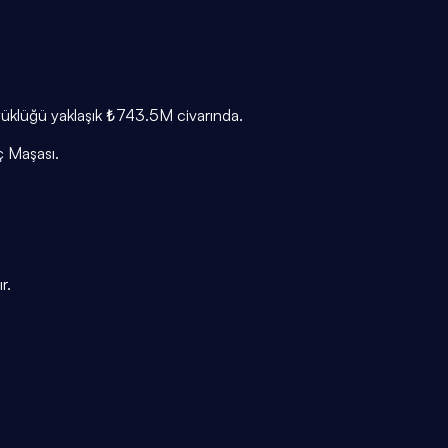
üyüklüğü yaklaşık ₺743.5M civarında.
ç Maşası.
r.