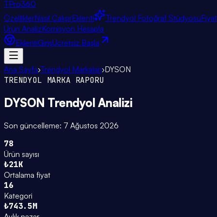
TPro
360
Özellikler
Nasıl Çalışır
Eklenti
Trendyol Fotoğraf Stüdyosu
Fiya
Ürün Analiz
Komisyon Hesapla
Eklenti
Giriş
Ücretsiz Başla
Ana Sayfa
›
Trendyol Markaları
›
DYSON
TRENDYOL MARKA RAPORU
DYSON
Trendyol Analizi
Son güncelleme:
7 Ağustos 2026
78
Ürün sayısı
₺21K
Ortalama fiyat
16
Kategori
₺743.5M
Aylık pazar