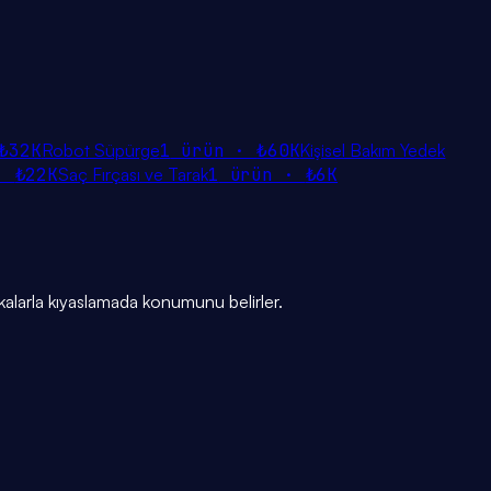
₺32K
Robot Süpürge
1
ürün ·
₺60K
Kişisel Bakım Yedek
 ·
₺22K
Saç Fırçası ve Tarak
1
ürün ·
₺6K
alarla kıyaslamada konumunu belirler.