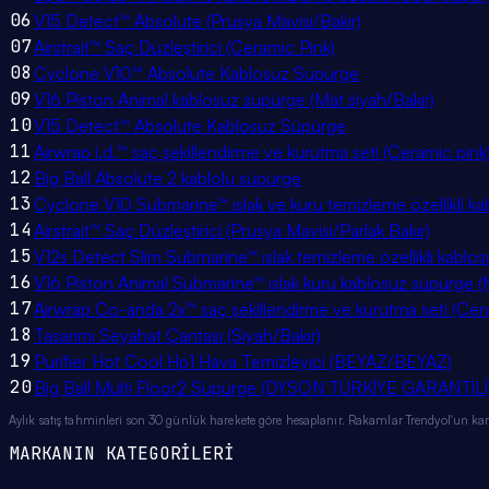
06
V15 Detect™ Absolute (Prusya Mavisi/Bakır)
07
Airstrait™ Saç Düzleştirici (Ceramic Pink)
08
Cyclone V10™ Absolute Kablosuz Süpürge
09
V16 Piston Animal kablosuz süpürge (Mat siyah/Bakır)
10
V15 Detect™ Absolute Kablosuz Süpürge
11
Airwrap i.d.™ saç şekillendirme ve kurutma seti (Ceramic pink
12
Big Ball Absolute 2 kablolu süpürge
13
Cyclone V10 Submarine™ ıslak ve kuru temizleme özellikli k
14
Airstrait™ Saç Düzleştirici (Prusya Mavisi/Parlak Bakır)
15
V12s Detect Slim Submarine™ ıslak temizleme özellikli kablo
16
V16 Piston Animal Submarine™ ıslak kuru kablosuz süpürge (M
17
Airwrap Co-anda 2x™ saç şekillendirme ve kurutma seti (Cer
18
Tasarımı Seyahat Çantası (Siyah/Bakır)
19
Purifier Hot Cool Hp1 Hava Temizleyici (BEYAZ/BEYAZ)
20
Big Ball Multi Floor2 Süpürge (DYSON TÜRKİYE GARANTİLİ
Aylık satış tahminleri son 30 günlük harekete göre hesaplanır. Rakamlar Trendyol'un ka
MARKANIN KATEGORİLERİ