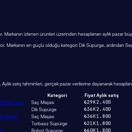
yor. Markanın izlenen ürünleri üzerinden hesaplanan aylık pazar b
şiyor. Markanın en güçlü olduğu kategori Dik Süpürge, ardından Sa
lık satış tahminleri, gerçek pazar verilerine dayanarak hesaplanı
Kategori
Fiyat
Aylık satış
₺29K
2.400
/Parlak bakır)
Saç Maşası
₺36K
2.400
Dik Süpürge
₺36K
1.800
per Plum)
Saç Maşası
₺21K
1.800
Torbasız Süpürge
₺60K
1.800
rge
Robot Süpürge