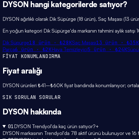
DYSON
hangi
kategorilerde
satıyor?
DYSON ağırlıklı olarak Dik Süpürge (18 ürün), Saç Maşası (13 ürün
En yoğun kategori Dik Süpürge'da markanın tahmini aylık satışı 
Dik Süpürge
18
ürün ·
₺28K
Saç Maşası
13
ürün ·
₺35K
Parça
6
ürün ·
₺2K
Hava Temizleyici
5
ürün ·
₺24K
Süpü
FİYAT KONUMLANDIRMA
Fiyat
aralığı
DYSON ürünleri ₺41–₺60K fiyat bandında konumlanıyor; ortalama 
SIK SORULAN SORULAR
DYSON
hakkında
01
DYSON Trendyol'da kaç ürün satıyor?
+
DYSON markasının Trendyol'da 78 aktif ürünü bulunuyor ve 16 far