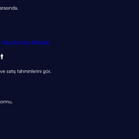
arasında.
 Raporları
Tüm Markalar
et
 ve satış tahminlerini gör.
tformu.