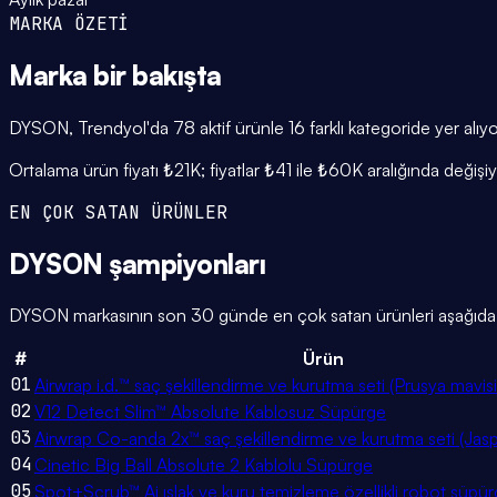
MARKA ÖZETİ
Marka
bir bakışta
DYSON, Trendyol'da 78 aktif ürünle 16 farklı kategoride yer alı
Ortalama ürün fiyatı ₺21K; fiyatlar ₺41 ile ₺60K aralığında deği
EN ÇOK SATAN ÜRÜNLER
DYSON
şampiyonları
DYSON markasının son 30 günde en çok satan ürünleri aşağıda. Ay
#
Ürün
01
Airwrap i.d.™ saç şekillendirme ve kurutma seti (Prusya mavisi
02
V12 Detect Slim™ Absolute Kablosuz Süpürge
03
Airwrap Co-anda 2x™ saç şekillendirme ve kurutma seti (Jas
04
Cinetic Big Ball Absolute 2 Kablolu Süpürge
05
Spot+Scrub™ Ai ıslak ve kuru temizleme özellikli robot süpü