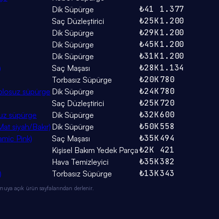
₺41
1.377
Dik Süpürge
₺25K
1.200
Saç Düzleştirici
₺29K
1.200
Dik Süpürge
₺45K
1.200
Dik Süpürge
₺31K
1.200
Dik Süpürge
₺28K
1.134
)
Saç Maşası
₺20K
780
Torbasız Süpürge
₺24K
780
ablosuz süpürge
Dik Süpürge
₺25K
720
Saç Düzleştirici
₺32K
600
suz süpürge
Dik Süpürge
₺50K
558
at siyah/Bakır)
Dik Süpürge
₺35K
494
amic Pink)
Saç Maşası
₺2K
421
Kişisel Bakım Yedek Parça
₺35K
382
Hava Temizleyici
₺13K
343
)
Torbasız Süpürge
muya açık ürün sayfalarından derlenir.