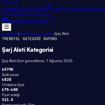
TPro
360
Özellikler
Nasıl Çalışır
Eklenti
Trendyol Fotoğraf Stüdyosu
Fiya
Ürün Analiz
Komisyon Hesapla
Eklenti
Giriş
Ücretsiz Başla
Ana Sayfa
›
Trendyol Kategorileri
›
Şarj Aleti
TRENDYOL KATEGORİ RAPORU
Şarj Aleti
Kategorisi
Şarj Aleti
·
Son güncelleme:
7 Ağustos 2026
₺579K
Aylık pazar
₺828
Ortalama fiyat
₺75–₺8K
Fiyat aralığı
%21.5
Komisyon
(
vade 14g
)