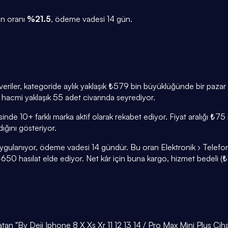
n oranı
%
21.5
, ödeme vadesi
14
gün.
Son veriler, kategoride aylık yaklaşık ₺579 bin büyüklüğünde bir paz
ş hacmi yaklaşık 55 adet civarında seyrediyor.
risinde 10+ farklı marka aktif olarak rekabet ediyor. Fiyat aralığı
ğını gösteriyor.
ygulanıyor, ödeme vadesi 14 gündür. Bu oran Elektronik › Telefon Ak
50 hasılat elde ediyor. Net kâr için buna kargo, hizmet bedeli (₺1
 satan "By Deji Iphone 8 X Xs Xr 11 12 13 14 / Pro Max Mini Plus Ci