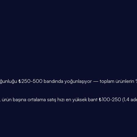
n çoğunluğu ₺250-500 bandında yoğunlaşıyor — toplam ürünlerin %3
ürün başına ortalama satış hızı en yüksek bant ₺100-250 (1.4 adet/