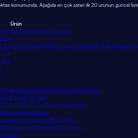
 noktası konumunda. Aşağıda en çok satan ilk 20 ürünün güncel list
Ürün
ları Hızlı Şarj Aleti 20w Lightning
 Seti
 QC 3.0 Destekli | USB + Type-C Çift Giriş | Akıllı Koruma | Hızlı
 Seti
 Seti
z
3w 6a Redmi K30 K40 Pro X3 Poco Mi 11 10 Pro
) 2.1a Hızlı Şarj Aleti
+ USB-C - USB-C 3A 120 cm Kablo Neon
lerle Uyumludur Kutusuz
 20w Adaptör + Usb-C to Usb-C Kablo )
0 Uyumlu Hızlı Şarj Aleti 25w Type-c
e-C Kablo