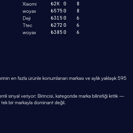
₺2K
0
8
Xiaomi
₺575
0
8
woyax
₺315
0
6
Deji
₺272
0
6
Ttec
₺385
0
6
woyax
inin en fazla ürünle konumlanan markası ve aylık yaklaşık 595
i sinyal veriyor: Birincisi, kategoride marka bilinirliği kritik —
i tek bir markayla dominant değil.