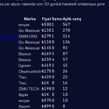
esi yer alıyor; rakamlar son 30 günlük hareketli ortalamaya göre
Marka
Fiyat
Satıcı
Aylık satış
₺500
1
567
woyax
₺138
1
270
Go Aksesuar
₺279
1
214
 Şarj Aleti
SMAYLİNG
₺138
0
136
Go Aksesuar
₺145
0
92
Go Aksesuar
₺169
3
87
Baseus
₺239
4
57
Baseus
₺419
2
43
Ugreen
₺175
0
26
Okyanustech
₺439
0
22
Ttec
₺1K
0
16
Ttec
₺198
0
12
ZİMU TECH
₺1K
0
10
Apple
₺575
0
10
woyax
₺899
0
8
Xiaomi