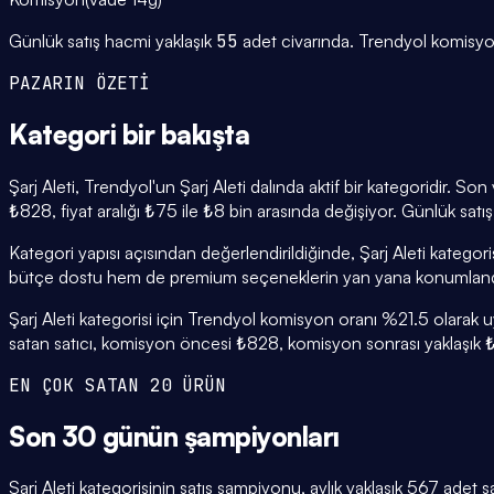
Günlük satış hacmi yaklaşık
55
adet civarında.
Trendyol komisyo
PAZARIN ÖZETİ
Kategori
bir bakışta
Şarj Aleti, Trendyol'un Şarj Aleti dalında aktif bir kategoridir. 
₺828, fiyat aralığı ₺75 ile ₺8 bin arasında değişiyor. Günlük satı
Kategori yapısı açısından değerlendirildiğinde, Şarj Aleti katego
bütçe dostu hem de premium seçeneklerin yan yana konumlandı
Şarj Aleti kategorisi için Trendyol komisyon oranı %21.5 olarak u
satan satıcı, komisyon öncesi ₺828, komisyon sonrası yaklaşık ₺6
EN ÇOK SATAN 20 ÜRÜN
Son 30 günün
şampiyonları
Şarj Aleti kategorisinin satış şampiyonu, aylık yaklaşık 567 adet