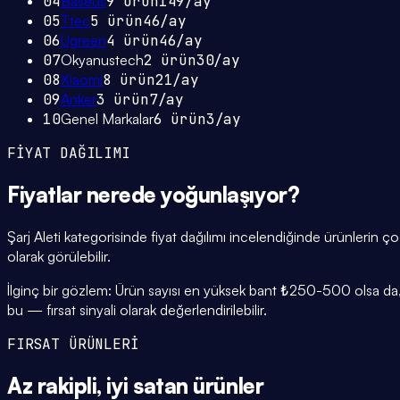
04
Baseus
9
ürün
149
/ay
05
Ttec
5
ürün
46
/ay
06
Ugreen
4
ürün
46
/ay
07
Okyanustech
2
ürün
30
/ay
08
Xiaomi
8
ürün
21
/ay
09
Anker
3
ürün
7
/ay
10
Genel Markalar
6
ürün
3
/ay
FİYAT DAĞILIMI
Fiyatlar
nerede yoğunlaşıyor
?
Şarj Aleti kategorisinde fiyat dağılımı incelendiğinde ürünleri
olarak görülebilir.
İlginç bir gözlem: Ürün sayısı en yüksek bant ₺250-500 olsa da, 
bu — fırsat sinyali olarak değerlendirilebilir.
FIRSAT ÜRÜNLERİ
Az rakipli,
iyi satan
ürünler