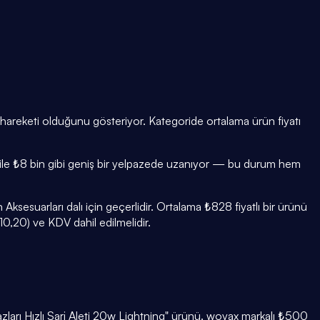
ar hareketi olduğunu gösteriyor. Kategoride ortalama ürün fiyatı
 ₺75 ile ₺8 bin gibi geniş bir yelpazede uzanıyor — bu durum hem
sesuarları dalı için geçerlidir. Ortalama ₺828 fiyatlı bir ürünü
0,20) ve KDV dahil edilmelidir.
hazları Hızlı Şarj Aleti 20w Lightning" ürünü. woyax markalı ₺500