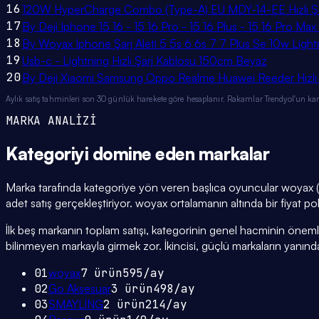
16
120W HyperCharge Combo (Type-A) EU MDY-14-EE Hızlı Şarj
17
By Deji Iphone 15 16 - 15 16 Pro - 15 16 Plus - 15 16 Pro Max
18
By Woyax Iphone Şarj Aleti 5 5s 6 6s 7 7 Plus Se 10w Light
19
Usb-c - Lightning Hızlı Şarj Kablosu 150cm Beyaz
20
By Deji Xiaomi Samsung Oppo Realme Huawei Reeder Hızlı Şa
Aylık satış tahminleri son 30 günlük harekete göre hesaplanır. Rakamlar Trendyol'un ka
MARKA ANALİZİ
Kategoriyi domine eden
markalar
Marka tarafında kategoriye yön veren başlıca oyuncular woyax (
adet satış gerçekleştiriyor. woyax ortalamanın altında bir fiyat po
İlk beş markanın toplam satışı, kategorinin genel hacminin önemli bi
bilinmeyen markayla girmek zor. İkincisi, güçlü markaların yanınd
01
woyax
7
ürün
595
/ay
02
Go Aksesuar
3
ürün
498
/ay
03
SMAYLİNG
2
ürün
214
/ay