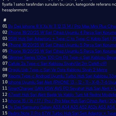
fiyatla 1 satıcı tarafından sunulan bu ürün, kategoride referans
hesaplanmıştır.
#
01
By Deji Iphone 8 X Xs Xr 11 12 13 14 / Pro Max Mini Plus Cihaz
02
iPhone 18/20/25 W Şarj Cihazı Uyumlu 4 Parça Şarj Koruma
03
25W Hızlı Şarj Adaptörü + Type-C to Type-C Kablo Seti | PD &
04
iPhone 18/20/25 W Şarj Cihazı Uyumlu 5 Parça Şarj Koruma
05
iPhone 18/20/25 W Şarj Cihazı Uyumlu 5 Parça Şarj Koruma
06
Glimmer Series 100w 100 Cm Pd Type-c Şarj Kablosu Beya
07
Cafule 2a Type-c Şarj Kablosu Siyah/Gri 2m Catklf-c91
08
Örgülü Usb Type-c Şarj Ve Data Kablosu Siyah 2 Metre
09
Xiaomi Type-c Android Uyumlu Turbo Hızlı Şarj Kablosu 3
10
Iphone Uyumlu Şarj Aleti (İPHONE 13 - 12 - 11 - X-8-7-6 Uyumlu
11
SmartCharger GAN 45W AVS PD Seyahat Hızlı Şarj Aleti 
12
67watt Hızlı Şarj Aleti Başlık Ve Kablo Tüm Mi Redmi Model
13
İphone 15 / 16 / 17 / Pro / Pro Max Hızlı Şarj Cihazı Aleti (
14
By Deji Samsung Galaxy A33 A34 A35 A52 A52s A53 A54 A8
15
Redmi Note 11 Pro 67W Turbo Hızlı Şarj Seti Adaptör + Typ