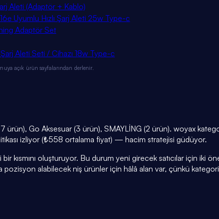
 Aleti (Adaptör + Kablo)
 16e Uyumlu Hızlı Şarj Aleti 25w Type-c
ning Adaptör Set
rj Aleti Seti / Cihazı 18w Type-c
muya açık ürün sayfalarından derlenir.
7 ürün), Go Aksesuar (3 ürün), SMAYLİNG (2 ürün). woyax kategor
litikası izliyor (₺558 ortalama fiyat) — hacim stratejisi güdüyor.
r kısmını oluşturuyor. Bu durum yeni girecek satıcılar için iki öneml
a pozisyon alabilecek niş ürünler için hâlâ alan var, çünkü kategor