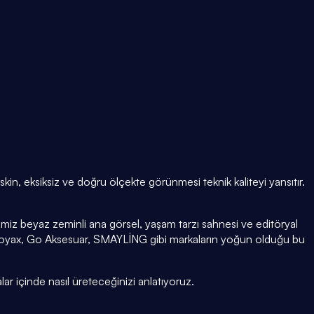
eskin, eksiksiz ve doğru ölçekte görünmesi teknik kaliteyi yansıtır.
emiz beyaz zeminli ana görsel, yaşam tarzı sahnesi ve editöryal
woyax, Go Aksesuar, SMAYLİNG gibi markaların yoğun olduğu bu
alar içinde nasıl üreteceğinizi anlatıyoruz.