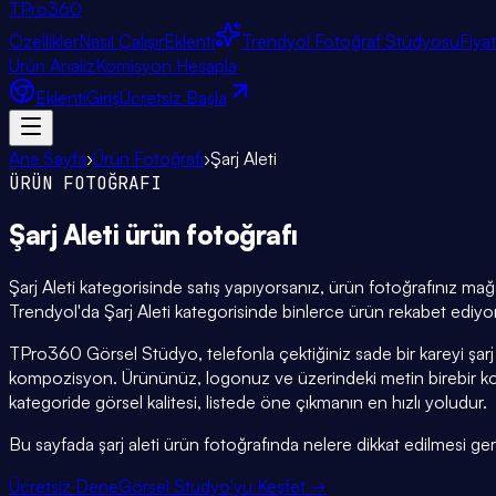
TPro
360
Özellikler
Nasıl Çalışır
Eklenti
Trendyol Fotoğraf Stüdyosu
Fiya
Ürün Analiz
Komisyon Hesapla
Eklenti
Giriş
Ücretsiz Başla
Ana Sayfa
›
Ürün Fotoğrafı
›
Şarj Aleti
ÜRÜN FOTOĞRAFI
Şarj Aleti
ürün fotoğrafı
Şarj Aleti kategorisinde satış yapıyorsanız, ürün fotoğrafınız mağa
Trendyol'da Şarj Aleti kategorisinde binlerce ürün rekabet ediyor
TPro360 Görsel Stüdyo, telefonla çektiğiniz sade bir kareyi şarj
kompozisyon. Ürününüz, logonuz ve üzerindeki metin birebir k
kategoride görsel kalitesi, listede öne çıkmanın en hızlı yoludur.
Bu sayfada şarj aleti ürün fotoğrafında nelere dikkat edilmesi gerek
Ücretsiz Dene
Görsel Stüdyo'yu Keşfet →