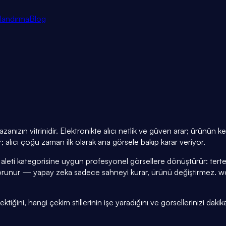
tlandırma
Blog
zanızın vitrinidir. Elektronikte alıcı netlik ve güven arar; ürünün k
; alıcı çoğu zaman ilk olarak ana görsele bakıp karar veriyor.
 aleti kategorisine uygun profesyonel görsellere dönüştürür: tert
orunur — yapay zeka sadece sahneyi kurar, ürünü değiştirmez. 
tiğini, hangi çekim stillerinin işe yaradığını ve görsellerinizi dakik