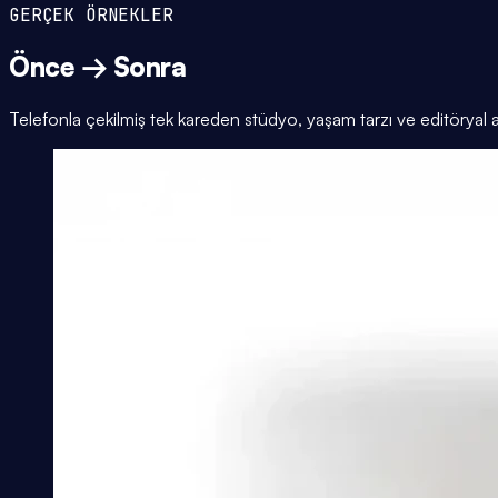
GERÇEK ÖRNEKLER
Önce → Sonra
Telefonla çekilmiş tek kareden stüdyo, yaşam tarzı ve editöryal 