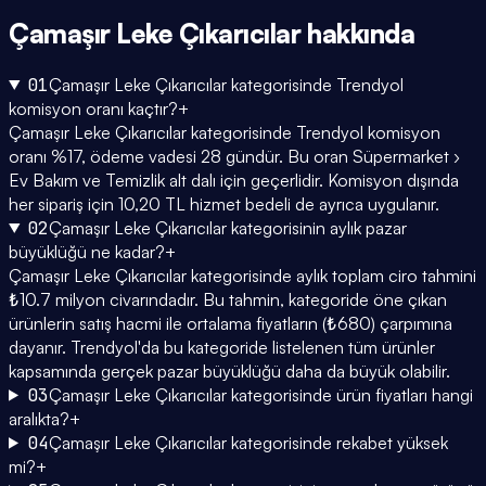
Çamaşır Leke Çıkarıcılar
hakkında
01
Çamaşır Leke Çıkarıcılar kategorisinde Trendyol
komisyon oranı kaçtır?
+
Çamaşır Leke Çıkarıcılar kategorisinde Trendyol komisyon
oranı %17, ödeme vadesi 28 gündür. Bu oran Süpermarket ›
Ev Bakım ve Temizlik alt dalı için geçerlidir. Komisyon dışında
her sipariş için 10,20 TL hizmet bedeli de ayrıca uygulanır.
02
Çamaşır Leke Çıkarıcılar kategorisinin aylık pazar
büyüklüğü ne kadar?
+
Çamaşır Leke Çıkarıcılar kategorisinde aylık toplam ciro tahmini
₺10.7 milyon civarındadır. Bu tahmin, kategoride öne çıkan
ürünlerin satış hacmi ile ortalama fiyatların (₺680) çarpımına
dayanır. Trendyol'da bu kategoride listelenen tüm ürünler
kapsamında gerçek pazar büyüklüğü daha da büyük olabilir.
03
Çamaşır Leke Çıkarıcılar kategorisinde ürün fiyatları hangi
aralıkta?
+
04
Çamaşır Leke Çıkarıcılar kategorisinde rekabet yüksek
mi?
+