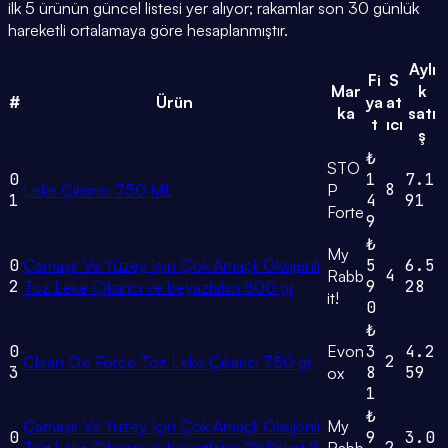
ilk 5 ürünün güncel listesi yer alıyor; rakamlar son 30 günlük
hareketli ortalamaya göre hesaplanmıştır.
Aylı
Fi
S
Mar
k
#
Ürün
ya
at
ka
satı
t
ıcı
ş
₺
STO
0
1
7.1
8
Leke Çıkarıcı 750 ML
P
1
4
91
Forte
9
₺
My
0
Çamaşır Ve Yüzey Için Çok Amaçlı Oksijenli
5
6.5
4
Rabb
2
9
28
Toz Leke Çıkarıcı ve beyazlatıcı 800 gr
it!
0
₺
0
Evon
3
4.2
2
Clean Oxi Force Toz Leke Çıkarıcı 750 gr
3
8
59
ox
1
₺
Çamaşır Ve Yüzey Için Çok Amaçlı Oksijenli
My
0
9
3.0
2