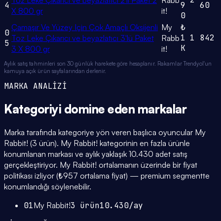
Toz Leke Çıkarıcı ve beyazlatıcı 2'li Paket 2
Rabb
4
9
60
X 800 gr
it!
0
Çamaşır Ve Yüzey Için Çok Amaçlı Oksijenli
My
₺
0
1
1
842
Toz Leke Çıkarıcı ve beyazlatıcı 3'lü Paket
Rabb
5
K
3 X 800 gr
it!
Aylık satış tahminleri son 30 günlük harekete göre hesaplanır. Rakamlar Trendyol'un
kamuya açık ürün sayfalarından derlenir.
MARKA ANALİZİ
Kategoriyi domine eden
markalar
Marka tarafında kategoriye yön veren başlıca oyuncular My
Rabbit! (3 ürün). My Rabbit! kategorinin en fazla ürünle
konumlanan markası ve aylık yaklaşık 10.430 adet satış
gerçekleştiriyor. My Rabbit! ortalamanın üzerinde bir fiyat
politikası izliyor (₺957 ortalama fiyat) — premium segmentte
konumlandığı söylenebilir.
01
My Rabbit!
3
ürün
10.430
/ay