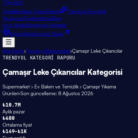
TPro
360
Özellikler
Nasıl Çalışır
Eklenti
Trendyol Fotoğraf
Stüdyosu
Fiyatlandırma
Blog
Ürün Analiz
Komisyon Hesapla
Eklenti
Giriş
Ücretsiz Başla
Ana Sayfa
›
Trendyol Kategorileri
›
Çamaşır Leke Çıkarıcılar
TRENDYOL KATEGORİ RAPORU
Çamaşır Leke Çıkarıcılar
Kategorisi
Süpermarket › Ev Bakım ve Temizlik › Çamaşır Yıkama
Ürünleri
·
Son güncelleme:
8 Ağustos 2026
₺10.7M
Aylık pazar
₺680
Ortalama fiyat
₺149–₺1K
Fiyat aralığı