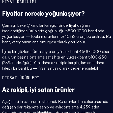
FİYAT DAĞILIMI
Fiyatlar
nerede yoğunlaşıyor
?
Çamaşır Leke Çıkarıcılar kategorisinde fiyat dağılımı
incelendiğinde ürünlerin çoğunluğu ₺500-1000 bandında
yoğunlaşıyor — toplam ürünlerin %40'i (2 ürün) bu aralıkta. Bu
bant, kategorinin ana omurgası olarak görülebilir.
İlginç bir gözlem: Ürün sayısı en yüksek bant ₺500-1000 olsa
da, ürün başına ortalama satış hızı en yüksek bant ₺100-250
(239.7 adet/gün). Yani daha az rakiple karşılaşılan ama daha
talepli bir bant bu — fırsat sinyali olarak değerlendirilebilir.
FIRSAT ÜRÜNLERİ
Az rakipli,
iyi satan
ürünler
Aşağıda 3 fırsat ürünü listelendi. Bu ürünler 1-3 satıcı arasında
değişen dar rekabete sahip ve aylık ortalama 4.259 adet
üzerinde satış gerçekleştiriyor. Benzer ürünleri tedarik