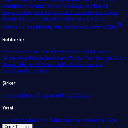
Analizi
Reklam Analizi
Sıralama Takibi
Mega Keşif
Barkod
Sorgulama
Mağaza Entegrasyonu
Otomatik Buybox
Müşteri
Soruları
Komisyon Hesaplama
Desi Hesaplama
En Çok
Satanlar
Niş Fırsatlar
Analiz Araçları
Chrome Eklentisini Yükle
Rehberler
Satıcı Rehberi
Satıcı Paneli Rehberi
Satıcı SSS
Muhasebe
Rehberi
Vergi Rehberi
Şirket Kurma
Toptan Tedarik
Jungle Scout
Alternatifi
Helium 10 Alternatifi
TPro360 vs Trendyol
Pro
TPro360 vs Sellerg
Şirket
Hakkımızda
İletişim
Blog
destek@tpro360.com
Yasal
Kullanım Koşulları
Gizlilik Politikası
İptal ve İade
Mesafeli Satış
Çerez Tercihleri