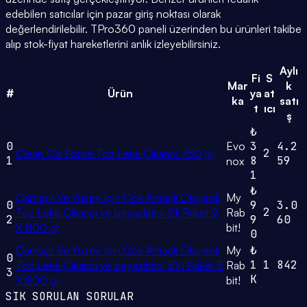
edebilen satıcılar için pazar giriş noktası olarak
değerlendirilebilir. TPro360 paneli üzerinden bu ürünleri takibe
alıp stok-fiyat hareketlerini anlık izleyebilirsiniz.
Aylı
Fi
S
Mar
k
#
Ürün
ya
at
ka
satı
t
ıcı
ş
₺
0
Evo
3
4.2
2
Clean Oxi Force Toz Leke Çıkarıcı 750 gr
1
8
59
nox
1
₺
Çamaşır Ve Yüzey Için Çok Amaçlı Oksijenli
My
0
9
3.0
2
Toz Leke Çıkarıcı ve beyazlatıcı 2'li Paket 2
Rab
2
9
60
X 800 gr
bit!
0
Çamaşır Ve Yüzey Için Çok Amaçlı Oksijenli
My
₺
0
1
1
842
Toz Leke Çıkarıcı ve beyazlatıcı 3'lü Paket 3
Rab
3
K
X 800 gr
bit!
SIK SORULAN SORULAR