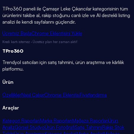
TPro360 paneli ile
Çamaşır Leke Çıkarıcılar
kategorisinin tüm
ürünlerini takibe al, rakip stoğunu canlı izle ve AI destekli listing
analizi ile kendi sayfalarını güçlendir.
Ücretsiz Başla
Chrome Eklentisini Yükle
Kredi kartı istemez · Ücretsiz plan her zaman aktif
TPro
360
Trendyol satıcıları için satış tahmini, ürün araştırma ve kârlılık
platformu.
Ürün
Özellikler
Nasıl Çalışır
Chrome Eklentisi
Fiyatlandırma
Araçlar
Kategori Raporları
Marka Raporları
Mağaza Raporları
Ürün
Analiz
Görsel Stüdyo
Ürün Fotoğrafı
Satış Tahmini
Rakip Stok
Takibi
Ürün Araştırma
Kategori Analizi
Marka Analizi
Mağaza