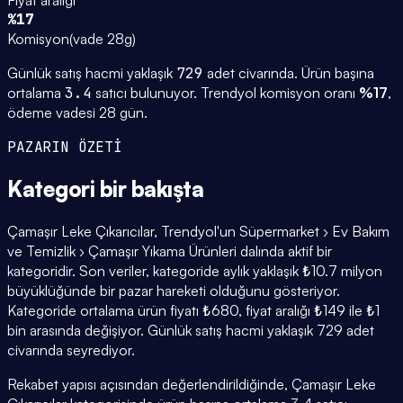
%17
Komisyon
(
vade 28g
)
Günlük satış hacmi yaklaşık
729
adet civarında.
Ürün başına
ortalama
3.4
satıcı bulunuyor.
Trendyol komisyon oranı
%
17
,
ödeme vadesi
28
gün.
PAZARIN ÖZETİ
Kategori
bir bakışta
Çamaşır Leke Çıkarıcılar, Trendyol'un Süpermarket › Ev Bakım
ve Temizlik › Çamaşır Yıkama Ürünleri dalında aktif bir
kategoridir. Son veriler, kategoride aylık yaklaşık ₺10.7 milyon
büyüklüğünde bir pazar hareketi olduğunu gösteriyor.
Kategoride ortalama ürün fiyatı ₺680, fiyat aralığı ₺149 ile ₺1
bin arasında değişiyor. Günlük satış hacmi yaklaşık 729 adet
civarında seyrediyor.
Rekabet yapısı açısından değerlendirildiğinde, Çamaşır Leke