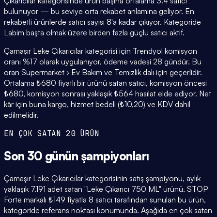
Çıkarıcılar kategorisinde ürün başına ortalama 3.4 satıcı
bulunuyor — bu seviye orta rekabet anlamına geliyor. En
rekabetli ürünlerde satıcı sayısı 8'a kadar çıkıyor. Kategoride
Labim başta olmak üzere birden fazla güçlü satıcı aktif.
Çamaşır Leke Çıkarıcılar kategorisi için Trendyol komisyon
oranı %17 olarak uygulanıyor, ödeme vadesi 28 gündür. Bu
oran Süpermarket › Ev Bakım ve Temizlik dalı için geçerlidir.
Ortalama ₺680 fiyatlı bir ürünü satan satıcı, komisyon öncesi
₺680, komisyon sonrası yaklaşık ₺564 hasılat elde ediyor. Net
kâr için buna kargo, hizmet bedeli (₺10,20) ve KDV dahil
edilmelidir.
EN ÇOK SATAN 20 ÜRÜN
Son 30 günün
şampiyonları
Çamaşır Leke Çıkarıcılar kategorisinin satış şampiyonu, aylık
yaklaşık 7.191 adet satan "Leke Çıkarıcı 750 ML" ürünü. STOP
Forte markalı ₺149 fiyatla 8 satıcı tarafından sunulan bu ürün,
kategoride referans noktası konumunda. Aşağıda en çok satan