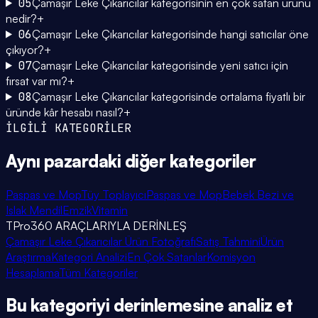
05
Çamaşır Leke Çıkarıcılar kategorisinin en çok satan ürünü
nedir?
+
06
Çamaşır Leke Çıkarıcılar kategorisinde hangi satıcılar öne
çıkıyor?
+
07
Çamaşır Leke Çıkarıcılar kategorisinde yeni satıcı için
fırsat var mı?
+
08
Çamaşır Leke Çıkarıcılar kategorisinde ortalama fiyatlı bir
üründe kâr hesabı nasıl?
+
İLGİLİ KATEGORİLER
Aynı pazardaki
diğer kategoriler
Paspas ve Mop
Tüy Toplayıcı
Paspas ve Mop
Bebek Bezi ve
Islak Mendil
Emzik
Vitamin
TPro360 ARAÇLARIYLA DERİNLEŞ
Çamaşır Leke Çıkarıcılar Ürün Fotoğrafı
Satış Tahmini
Ürün
Araştırma
Kategori Analizi
En Çok Satanlar
Komisyon
Hesaplama
Tüm Kategoriler
Bu kategoriyi
derinlemesine
analiz et