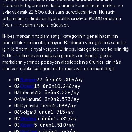
Nutraxin kategorinin en fazla ürünle konumlanan markası ve
aylık yaklaşık 22.805 adet satış gerçekleştiriyor. Nutraxin
ortalamanın altında bir fiyat politikası izliyor (₺388 ortalama
fiyat) — hacim stratejisi güdüyor.
İlk beş markanın toplam satışı, kategorinin genel hacminin
önemli bir kısmını oluşturuyor. Bu durum yeni girecek satıcılar
için iki önemli sinyal veriyor: Birincisi, kategoride marka bilinirliği
kritik — bilinmeyen markayla girmek zor. İkincisi, güçlü
markaların yanında pozisyon alabilecek niş ürünler için hâlâ
alan var, çünkü kategori tek bir markayla dominant değil.
01
Nutraxin
33
ürün
22.805
/ay
02
Ocean
15
ürün
10.246
/ay
03
Erbatab
12
ürün
8.226
/ay
04
VeNatura
6
ürün
2.573
/ay
05
Dynavit
3
ürün
2.099
/ay
06
Solgar
8
ürün
1.715
/ay
07
Vitisfera
5
ürün
1.582
/ay
08
Kiperin
5
ürün
1.510
/ay
09
VitaCeel
3
ürün
1.343
/ay