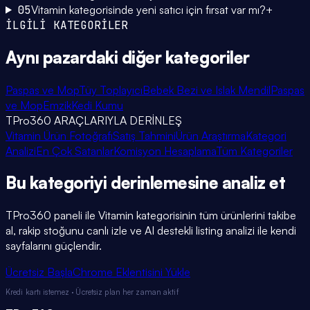
05
Vitamin kategorisinde yeni satıcı için fırsat var mı?
+
İLGİLİ KATEGORİLER
Aynı pazardaki
diğer kategoriler
Paspas ve Mop
Tüy Toplayıcı
Bebek Bezi ve Islak Mendil
Paspas
ve Mop
Emzik
Kedi Kumu
TPro360 ARAÇLARIYLA DERİNLEŞ
Vitamin Ürün Fotoğrafı
Satış Tahmini
Ürün Araştırma
Kategori
Analizi
En Çok Satanlar
Komisyon Hesaplama
Tüm Kategoriler
Bu kategoriyi
derinlemesine
analiz et
TPro360 paneli ile
Vitamin
kategorisinin tüm ürünlerini takibe
al, rakip stoğunu canlı izle ve AI destekli listing analizi ile kendi
sayfalarını güçlendir.
Ücretsiz Başla
Chrome Eklentisini Yükle
Kredi kartı istemez · Ücretsiz plan her zaman aktif