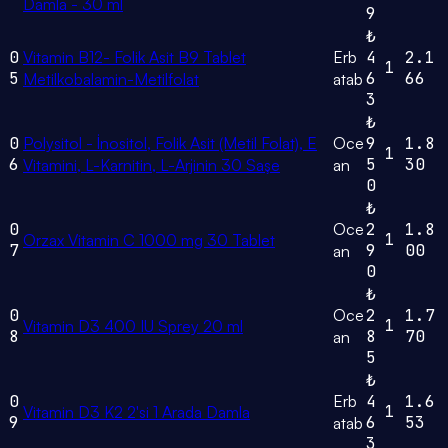
Damla - 30 ml
9
₺
0
Vitamin B12- Folik Asit B9 Tablet
Erb
4
2.1
1
5
6
66
Metilkobalamin-Metilfolat
atab
3
₺
0
Polysitol - İnositol, Folik Asit (Metil Folat), E
Oce
9
1.8
1
6
5
30
Vitamini, L-Karnitin, L-Arjinin 30 Saşe
an
0
₺
0
Oce
2
1.8
1
Orzax Vitamin C 1000 mg 30 Tablet
7
9
00
an
0
₺
0
Oce
2
1.7
1
Vitamin D3 400 IU Sprey 20 ml
8
8
70
an
5
₺
0
Erb
4
1.6
1
Vitamin D3 K2 2'si 1 Arada Damla
9
6
53
atab
3