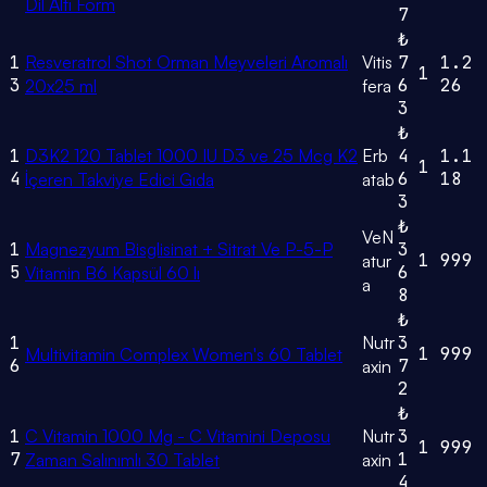
Dil Altı Form
7
₺
1
Resveratrol Shot Orman Meyveleri Aromalı
Vitis
7
1.2
1
3
6
26
20x25 ml
fera
3
₺
1
D3K2 120 Tablet 1000 IU D3 ve 25 Mcg K2
Erb
4
1.1
1
4
6
18
İçeren Takviye Edici Gıda
atab
3
₺
VeN
1
Magnezyum Bisglisinat + Sitrat Ve P-5-P
3
1
999
atur
5
6
Vitamin B6 Kapsül 60 lı
a
8
₺
1
Nutr
3
1
999
Multivitamin Complex Women's 60 Tablet
6
7
axin
2
₺
1
C Vitamin 1000 Mg - C Vitamini Deposu
Nutr
3
1
999
7
1
Zaman Salınımlı 30 Tablet
axin
4