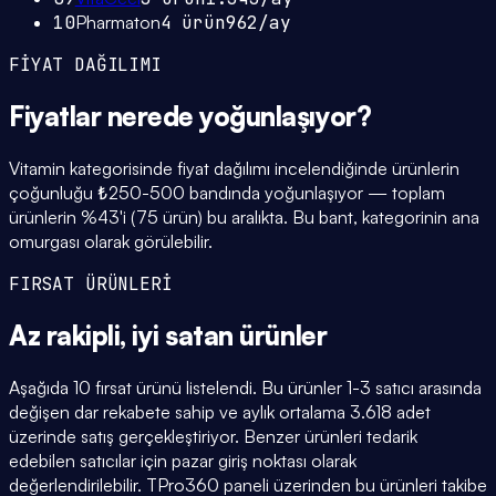
10
Pharmaton
4
ürün
962
/ay
FİYAT DAĞILIMI
Fiyatlar
nerede yoğunlaşıyor
?
Vitamin kategorisinde fiyat dağılımı incelendiğinde ürünlerin
çoğunluğu ₺250-500 bandında yoğunlaşıyor — toplam
ürünlerin %43'i (75 ürün) bu aralıkta. Bu bant, kategorinin ana
omurgası olarak görülebilir.
FIRSAT ÜRÜNLERİ
Az rakipli,
iyi satan
ürünler
Aşağıda 10 fırsat ürünü listelendi. Bu ürünler 1-3 satıcı arasında
değişen dar rekabete sahip ve aylık ortalama 3.618 adet
üzerinde satış gerçekleştiriyor. Benzer ürünleri tedarik
edebilen satıcılar için pazar giriş noktası olarak
değerlendirilebilir. TPro360 paneli üzerinden bu ürünleri takibe