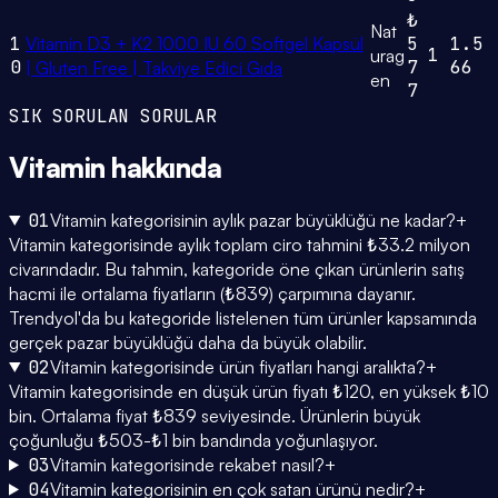
₺
Nat
1
Vitamin D3 + K2 1000 IU 60 Softgel Kapsül
5
1.5
1
urag
0
7
66
| Gluten Free | Takviye Edici Gıda
en
7
SIK SORULAN SORULAR
Vitamin
hakkında
01
Vitamin kategorisinin aylık pazar büyüklüğü ne kadar?
+
Vitamin kategorisinde aylık toplam ciro tahmini ₺33.2 milyon
civarındadır. Bu tahmin, kategoride öne çıkan ürünlerin satış
hacmi ile ortalama fiyatların (₺839) çarpımına dayanır.
Trendyol'da bu kategoride listelenen tüm ürünler kapsamında
gerçek pazar büyüklüğü daha da büyük olabilir.
02
Vitamin kategorisinde ürün fiyatları hangi aralıkta?
+
Vitamin kategorisinde en düşük ürün fiyatı ₺120, en yüksek ₺10
bin. Ortalama fiyat ₺839 seviyesinde. Ürünlerin büyük
çoğunluğu ₺503-₺1 bin bandında yoğunlaşıyor.
03
Vitamin kategorisinde rekabet nasıl?
+
04
Vitamin kategorisinin en çok satan ürünü nedir?
+