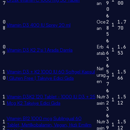
Orzax Vitamin C 1000 mg 30 Tablet
7
9
00
an
0
₺
0
Oce
2
1.7
1
Vitamin D3 400 IU Sprey 20 ml
8
8
70
an
5
₺
0
Erb
4
1.6
1
Vitamin D3 K2 2'si 1 Arada Damla
9
6
53
atab
3
₺
Nat
1
Vitamin D3 + K2 1000 IU 60 Softgel Kapsül
5
1.5
1
urag
0
7
66
| Gluten Free | Takviye Edici Gıda
en
7
₺
1
Vitamin D3K2 120 Tablet - 1000 IU D3 + 25
Nutr
3
1.5
1
1
2
12
Mcg K2 Takviye Edici Gıda
axin
3
₺
Vitamin B12 1000 mcg Sublingual 60
1
Nutr
3
1.5
1
Tablet, Metilkobalamin, Vegan, Hızlı Emilim
2
9
12
axin