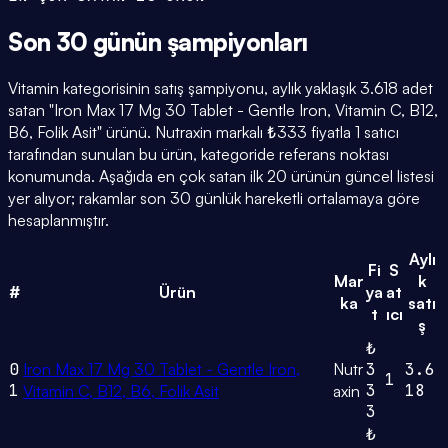
Son 30 günün
şampiyonları
Vitamin kategorisinin satış şampiyonu, aylık yaklaşık 3.618 adet
satan "Iron Max 17 Mg 30 Tablet - Gentle Iron, Vitamin C, B12,
B6, Folik Asit" ürünü. Nutraxin markalı ₺333 fiyatla 1 satıcı
tarafından sunulan bu ürün, kategoride referans noktası
konumunda. Aşağıda en çok satan ilk 20 ürünün güncel listesi
yer alıyor; rakamlar son 30 günlük hareketli ortalamaya göre
hesaplanmıştır.
Aylı
Fi
S
Mar
k
#
Ürün
ya
at
ka
satı
t
ıcı
ş
₺
0
Iron Max 17 Mg 30 Tablet - Gentle Iron,
Nutr
3
3.6
1
1
3
18
Vitamin C, B12, B6, Folik Asit
axin
3
₺