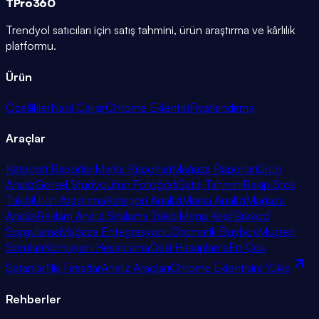
TPro
360
Trendyol satıcıları için satış tahmini, ürün araştırma ve kârlılık
platformu.
Ürün
Özellikler
Nasıl Çalışır
Chrome Eklentisi
Fiyatlandırma
Araçlar
Kategori Raporları
Marka Raporları
Mağaza Raporları
Ürün
Analiz
Görsel Stüdyo
Ürün Fotoğrafı
Satış Tahmini
Rakip Stok
Takibi
Ürün Araştırma
Kategori Analizi
Marka Analizi
Mağaza
Analizi
Reklam Analizi
Sıralama Takibi
Mega Keşif
Barkod
Sorgulama
Mağaza Entegrasyonu
Otomatik Buybox
Müşteri
Soruları
Komisyon Hesaplama
Desi Hesaplama
En Çok
Satanlar
Niş Fırsatlar
Analiz Araçları
Chrome Eklentisini Yükle
Rehberler