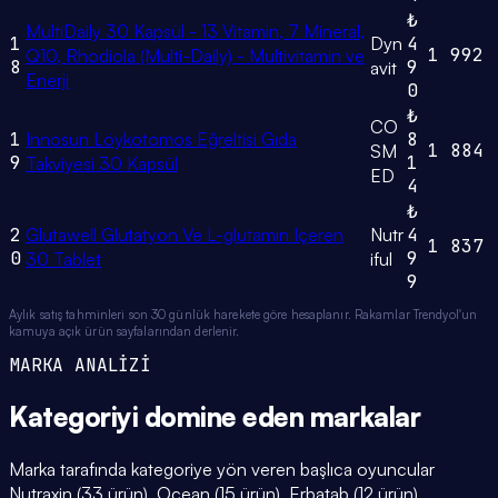
₺
MultiDaily 30 Kapsül - 13 Vitamin, 7 Mineral,
1
Dyn
4
1
992
Q10, Rhodiola (Multi-Daily) - Multivitamin ve
8
9
avit
Enerji
0
₺
CO
1
Innosun Löykotomos Eğreltisi Gıda
8
1
884
SM
9
1
Takviyesi 30 Kapsül
ED
4
₺
2
Glutawell Glutatyon Ve L-glutamin Içeren
Nutr
4
1
837
0
9
30 Tablet
iful
9
Aylık satış tahminleri son 30 günlük harekete göre hesaplanır. Rakamlar Trendyol'un
kamuya açık ürün sayfalarından derlenir.
MARKA ANALİZİ
Kategoriyi domine eden
markalar
Marka tarafında kategoriye yön veren başlıca oyuncular
Nutraxin (33 ürün), Ocean (15 ürün), Erbatab (12 ürün).