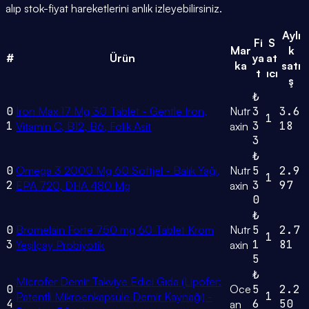
alıp stok-fiyat hareketlerini anlık izleyebilirsiniz.
Aylı
Fi
S
Mar
k
#
Ürün
ya
at
ka
satı
t
ıcı
ş
₺
0
Iron Max 17 Mg 30 Tablet - Gentle Iron,
Nutr
3
3.6
1
1
3
18
Vitamin C, B12, B6, Folik Asit
axin
3
₺
0
Omega 3 2000 Mg 60 Softjel - Balık Yağı,
Nutr
5
2.9
1
2
3
97
EPA 720, DHA 480 Mg
axin
0
₺
0
Bromelain Forte 750 mg 60 Tablet Krom
Nutr
5
2.7
1
3
1
81
Yeşilçay Probiyotik
axin
5
₺
Microfer Demir Takviye Edici Gıda (Lipofer:
0
Oce
5
2.2
1
Patentli Mikroenkapsüle Demir Kaynağı) -
4
6
50
an