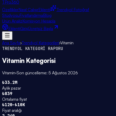
TPro
360
Özellikler
Nasıl Çalışır
Eklenti
Trendyol Fotoğraf
Stüdyosu
Fiyatlandırma
Blog
Ürün Analiz
Komisyon Hesapla
Eklenti
Giriş
Ücretsiz Başla
Ana Sayfa
›
Trendyol Kategorileri
›
Vitamin
TRENDYOL KATEGORİ RAPORU
Vitamin
Kategorisi
Vitamin
·
Son güncelleme:
5 Ağustos 2026
₺33.2M
Aylık pazar
₺839
Ortalama fiyat
₺120–₺10K
Fiyat aralığı
2.249