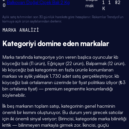
Balkovan Doğal Çiçek Balı 2 Kg
1
1
82
0
mak
K
Aylık satış tahminleri son 30 günlük harekete göre hesaplanır. Rakamlar Trendyol'un
kamuya açık ürün sayfalarından derlenir.
MARKA ANALİZİ
Kategoriyi domine eden
markalar
Marka tarafında kategoriye yön veren başlıca oyuncular kb
köyceğiz balı (11 ürün), Eğriçayır (22 ürün), Balparmak (12 ürün).
kb köyceğiz balı kategorinin en fazla ürünle konumlanan
markası ve aylık yaklaşık 1.730 adet satış gerçekleştiriyor. kb
köyceğiz balı ortalamanın üzerinde bir fiyat politikası izliyor (₺3
bin ortalama fiyat) — premium segmentte konumlandığı
söylenebilir.
İlk beş markanın toplam satışı, kategorinin genel hacminin
önemli bir kısmını oluşturuyor. Bu durum yeni girecek satıcılar
için iki önemli sinyal veriyor: Birincisi, kategoride marka bilinirliği
kritik — bilinmeyen markayla girmek zor. İkincisi, güçlü