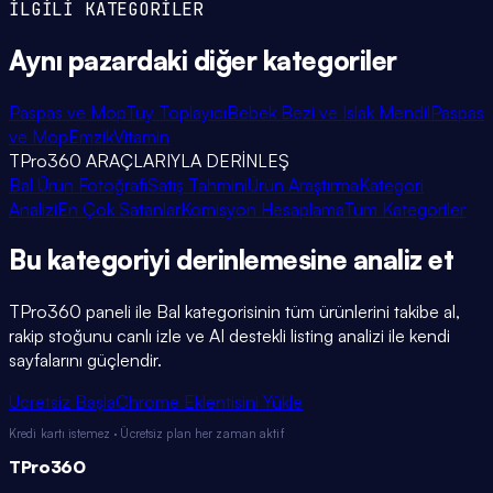
İLGİLİ KATEGORİLER
Aynı pazardaki
diğer kategoriler
Paspas ve Mop
Tüy Toplayıcı
Bebek Bezi ve Islak Mendil
Paspas
ve Mop
Emzik
Vitamin
TPro360 ARAÇLARIYLA DERİNLEŞ
Bal Ürün Fotoğrafı
Satış Tahmini
Ürün Araştırma
Kategori
Analizi
En Çok Satanlar
Komisyon Hesaplama
Tüm Kategoriler
Bu kategoriyi
derinlemesine
analiz et
TPro360 paneli ile
Bal
kategorisinin tüm ürünlerini takibe al,
rakip stoğunu canlı izle ve AI destekli listing analizi ile kendi
sayfalarını güçlendir.
Ücretsiz Başla
Chrome Eklentisini Yükle
Kredi kartı istemez · Ücretsiz plan her zaman aktif
TPro
360