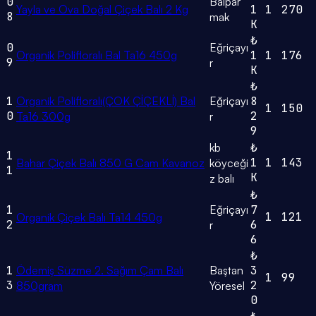
0
Balpar
Yayla ve Ova Doğal Çiçek Balı 2 Kg
1
1
270
8
mak
K
₺
0
Eğriçayı
Organik Polifloralı Bal Ta16 450g
1
1
176
9
r
K
₺
1
Organik Polifloralı(ÇOK ÇİÇEKLİ) Bal
Eğriçayı
8
1
150
0
2
Ta16 300g
r
9
kb
₺
1
1
1
143
Bahar Çiçek Balı 850 G Cam Kavanoz
köyceği
1
K
z balı
₺
1
Eğriçayı
7
1
121
Organik Çiçek Balı Ta14 450g
2
6
r
6
₺
1
Ödemiş Süzme 2. Sağım Çam Balı
Baştan
3
1
99
3
2
850gram
Yöresel
0