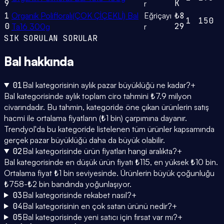
9
K
r
1
Organik Polifloralı(ÇOK ÇİÇEKLİ) Bal
Eğriçayı
₺8
1
150
0
29
Ta16 300g
r
SIK SORULAN SORULAR
Bal
hakkında
01
Bal kategorisinin aylık pazar büyüklüğü ne kadar?
+
Bal kategorisinde aylık toplam ciro tahmini ₺7.9 milyon
civarındadır. Bu tahmin, kategoride öne çıkan ürünlerin satış
hacmi ile ortalama fiyatların (₺1 bin) çarpımına dayanır.
Trendyol'da bu kategoride listelenen tüm ürünler kapsamında
gerçek pazar büyüklüğü daha da büyük olabilir.
02
Bal kategorisinde ürün fiyatları hangi aralıkta?
+
Bal kategorisinde en düşük ürün fiyatı ₺115, en yüksek ₺10 bin.
Ortalama fiyat ₺1 bin seviyesinde. Ürünlerin büyük çoğunluğu
₺758-₺2 bin bandında yoğunlaşıyor.
03
Bal kategorisinde rekabet nasıl?
+
04
Bal kategorisinin en çok satan ürünü nedir?
+
05
Bal kategorisinde yeni satıcı için fırsat var mı?
+