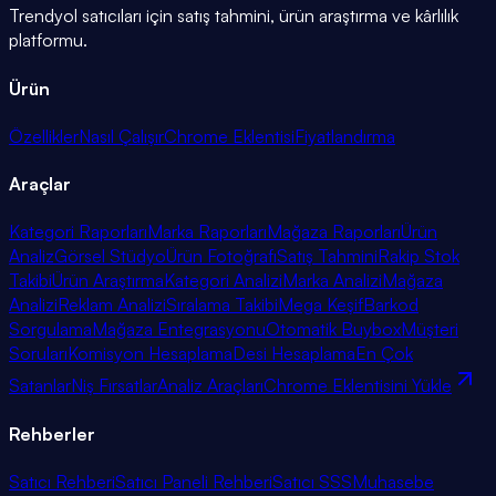
Trendyol satıcıları için satış tahmini, ürün araştırma ve kârlılık
platformu.
Ürün
Özellikler
Nasıl Çalışır
Chrome Eklentisi
Fiyatlandırma
Araçlar
Kategori Raporları
Marka Raporları
Mağaza Raporları
Ürün
Analiz
Görsel Stüdyo
Ürün Fotoğrafı
Satış Tahmini
Rakip Stok
Takibi
Ürün Araştırma
Kategori Analizi
Marka Analizi
Mağaza
Analizi
Reklam Analizi
Sıralama Takibi
Mega Keşif
Barkod
Sorgulama
Mağaza Entegrasyonu
Otomatik Buybox
Müşteri
Soruları
Komisyon Hesaplama
Desi Hesaplama
En Çok
Satanlar
Niş Fırsatlar
Analiz Araçları
Chrome Eklentisini Yükle
Rehberler
Satıcı Rehberi
Satıcı Paneli Rehberi
Satıcı SSS
Muhasebe