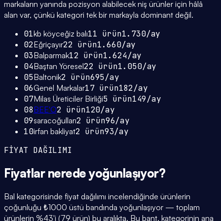
markaların yanında pozisyon alabilecek niş ürünler için hâlâ
alan var, çünkü kategori tek bir markayla dominant değil.
01
kb köyceğiz balı
11
ürün
1.730
/ay
02
Eğriçayır
22
ürün
1.660
/ay
03
Balparmak
12
ürün
1.624
/ay
04
Baştan Yöresel
22
ürün
1.050
/ay
05
Baltonik
2
ürün
695
/ay
06
Genel Markalar
17
ürün
182
/ay
07
Milas Üreticiler Birliği
5
ürün
149
/ay
08
BEE'O
2
ürün
120
/ay
09
saracoğulları
2
ürün
96
/ay
10
irfan bakliyat
2
ürün
93
/ay
FİYAT DAĞILIMI
Fiyatlar
nerede yoğunlaşıyor
?
Bal kategorisinde fiyat dağılımı incelendiğinde ürünlerin
çoğunluğu ₺1000 üstü bandında yoğunlaşıyor — toplam
ürünlerin %43'i (79 ürün) bu aralıkta. Bu bant, kategorinin ana