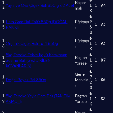
₺
1
Balpar
Yayla ve Ova Çiçek Balı 850 g x 2 Adet
1
1
94
4
mak
K
₺
1
Ham Çam Balı Ta10 850g (DOĞAL,
Eğriçayı
9
1
93
5
3
HAKİKİ)
r
0
₺
1
Eğriçayı
Organik Çiçek Balı Ta14 850g
1
1
93
6
r
K
5kg Teneke Tekke Köyü Karakovan
₺
1
Baştan
1
1
87
Süzme Balı (GEZDİRİLEN
7
Yöresel
K
KOVANLARIN)
₺
Genel
1
7
1
86
Doğal Beyaz Bal 350g
Markala
8
2
r
0
₺
1
5kg Teneke Yayla Çam Balı (TANITIM
Baştan
1
1
83
9
AMAÇLI)
Yöresel
K
₺
2
Balpar