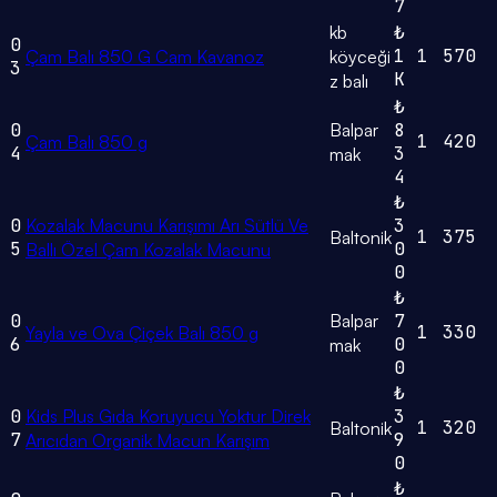
7
kb
₺
0
1
1
570
Çam Balı 850 G Cam Kavanoz
köyceği
3
K
z balı
₺
0
Balpar
8
1
420
Çam Balı 850 g
4
3
mak
4
₺
0
Kozalak Macunu Karışımı Arı Sütlü Ve
3
1
375
Baltonik
5
0
Ballı Özel Çam Kozalak Macunu
0
₺
0
Balpar
7
1
330
Yayla ve Ova Çiçek Balı 850 g
6
0
mak
0
₺
0
Kids Plus Gıda Koruyucu Yoktur Direk
3
1
320
Baltonik
7
9
Arıcıdan Organik Macun Karışım
0
₺