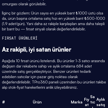
omurgası olarak görülebilir.
İlginç bir gözlem: Ürün sayısı en yüksek bant ₺1000 üstü olsa
da, ürün başına ortalama satış hızı en yüksek bant ₺500-1000
(1.9 adet/gün). Yani daha az rakiple karşılaşılan ama daha talepli
bir bant bu — fırsat sinyali olarak değerlendirilebilir.
FIRSAT ÜRÜNLERİ
Az rakipli,
iyi satan
ürünler
Aşağıda 10 fırsat ürünü listelendi. Bu ürünler 1-3 satıcı arasında
değişen dar rekabete sahip ve aylık ortalama 684 adet
üzerinde satış gerçekleştiriyor. Benzer ürünleri tedarik
edebilen satıcılar için pazar giriş noktası olarak
değerlendirilebilir. TPro360 paneli üzerinden bu ürünleri takibe
alıp stok-fiyat hareketlerini anlık izleyebilirsiniz.
Sa
Fiy
Aylık
#
Ürün
Marka
tıc
at
satış
ı