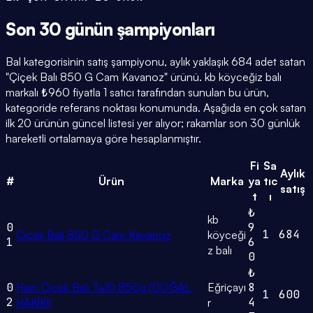
Son 30 günün
şampiyonları
Bal kategorisinin satış şampiyonu, aylık yaklaşık 684 adet satan
"Çiçek Balı 850 G Cam Kavanoz" ürünü. kb köyceğiz balı
markalı ₺960 fiyatla 1 satıcı tarafından sunulan bu ürün,
kategoride referans noktası konumunda. Aşağıda en çok satan
ilk 20 ürünün güncel listesi yer alıyor; rakamlar son 30 günlük
hareketli ortalamaya göre hesaplanmıştır.
Fi
Sa
Aylık
#
Ürün
Marka
ya
tıc
satış
t
ı
₺
kb
0
9
1
684
Çiçek Balı 850 G Cam Kavanoz
köyceği
1
6
z balı
0
₺
0
Ham Çiçek Balı Ta10 850g (DOĞAL,
Eğriçayı
8
1
600
2
4
HAKİKİ)
r