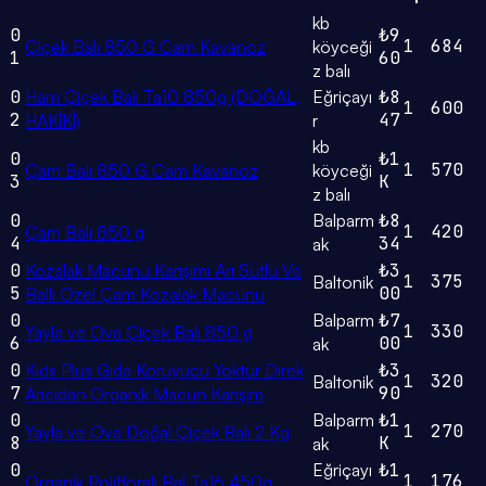
kb
0
₺9
1
684
Çiçek Balı 850 G Cam Kavanoz
köyceği
1
60
z balı
0
Ham Çiçek Balı Ta10 850g (DOĞAL,
Eğriçayı
₺8
1
600
2
47
HAKİKİ)
r
kb
0
₺1
1
570
Çam Balı 850 G Cam Kavanoz
köyceği
3
K
z balı
0
Balparm
₺8
1
420
Çam Balı 850 g
4
34
ak
0
Kozalak Macunu Karışımı Arı Sütlü Ve
₺3
1
375
Baltonik
5
00
Ballı Özel Çam Kozalak Macunu
0
Balparm
₺7
1
330
Yayla ve Ova Çiçek Balı 850 g
6
00
ak
0
Kids Plus Gıda Koruyucu Yoktur Direk
₺3
1
320
Baltonik
7
90
Arıcıdan Organik Macun Karışım
0
Balparm
₺1
1
270
Yayla ve Ova Doğal Çiçek Balı 2 Kg
8
K
ak
0
Eğriçayı
₺1
1
176
Organik Polifloralı Bal Ta16 450g