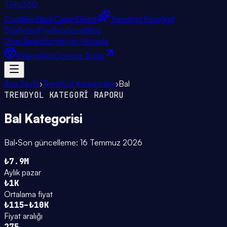
TPro
360
Özellikler
Nasıl Çalışır
Eklenti
Trendyol Fotoğraf
Stüdyosu
Fiyatlandırma
Blog
Ürün Analiz
Komisyon Hesapla
Eklenti
Giriş
Ücretsiz Başla
Ana Sayfa
›
Trendyol Kategorileri
›
Bal
TRENDYOL KATEGORİ RAPORU
Bal
Kategorisi
Bal
·
Son güncelleme:
16 Temmuz 2026
₺7.9M
Aylık pazar
₺1K
Ortalama fiyat
₺115–₺10K
Fiyat aralığı
275