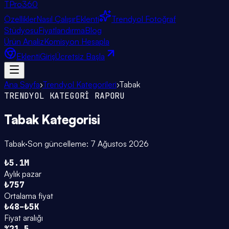
TPro
360
Özellikler
Nasıl Çalışır
Eklenti
Trendyol Fotoğraf
Stüdyosu
Fiyatlandırma
Blog
Ürün Analiz
Komisyon Hesapla
Eklenti
Giriş
Ücretsiz Başla
Ana Sayfa
›
Trendyol Kategorileri
›
Tabak
TRENDYOL KATEGORİ RAPORU
Tabak
Kategorisi
Tabak
·
Son güncelleme:
7 Ağustos 2026
₺5.1M
Aylık pazar
₺757
Ortalama fiyat
₺48–₺5K
Fiyat aralığı
%21.5