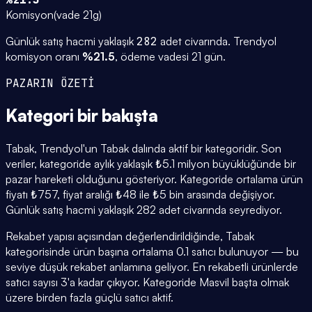
Komisyon
(
vade 21g
)
Günlük satış hacmi yaklaşık
282
adet civarında.
Trendyol
komisyon oranı
%
21.5
, ödeme vadesi
21
gün.
PAZARIN ÖZETİ
Kategori
bir bakışta
Tabak, Trendyol'un Tabak dalında aktif bir kategoridir. Son
veriler, kategoride aylık yaklaşık ₺5.1 milyon büyüklüğünde bir
pazar hareketi olduğunu gösteriyor. Kategoride ortalama ürün
fiyatı ₺757, fiyat aralığı ₺48 ile ₺5 bin arasında değişiyor.
Günlük satış hacmi yaklaşık 282 adet civarında seyrediyor.
Rekabet yapısı açısından değerlendirildiğinde, Tabak
kategorisinde ürün başına ortalama 0.1 satıcı bulunuyor — bu
seviye düşük rekabet anlamına geliyor. En rekabetli ürünlerde
satıcı sayısı 3'a kadar çıkıyor. Kategoride Masvil başta olmak
üzere birden fazla güçlü satıcı aktif.