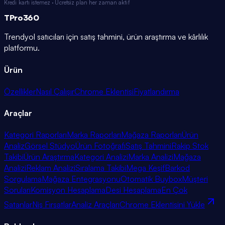
Kredi kartı istemez · Ücretsiz plan her zaman aktif
TPro
360
Trendyol satıcıları için satış tahmini, ürün araştırma ve kârlılık
platformu.
Ürün
Özellikler
Nasıl Çalışır
Chrome Eklentisi
Fiyatlandırma
Araçlar
Kategori Raporları
Marka Raporları
Mağaza Raporları
Ürün
Analiz
Görsel Stüdyo
Ürün Fotoğrafı
Satış Tahmini
Rakip Stok
Takibi
Ürün Araştırma
Kategori Analizi
Marka Analizi
Mağaza
Analizi
Reklam Analizi
Sıralama Takibi
Mega Keşif
Barkod
Sorgulama
Mağaza Entegrasyonu
Otomatik Buybox
Müşteri
Soruları
Komisyon Hesaplama
Desi Hesaplama
En Çok
Satanlar
Niş Fırsatlar
Analiz Araçları
Chrome Eklentisini Yükle