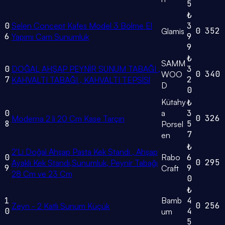
5
₺
0
Selen Concept Kafes Model 3 Bölme El
3
0
352
Glamis
6
9
Yapımı Cam Sunumluk
9
₺
SAMM
0
DOĞAL AHŞAP PEYNİR SUNUM TABAĞI ,
3
0
340
WOO
7
2
KAHVALTI TABAĞI , KAHVALTI TEPSİSİ
D
0
Kütahy
₺
0
a
3
0
326
Moderna 2 li 20 Cm Kase Tarçın
8
5
Porsel
7
en
₺
2'Li Doğal Ahşap Pasta Kek Standı , Ahşap
0
Rabo
6
0
295
Ayaklı Kek Standı,Sunumluk, Peynir Tabağı
9
9
Craft
28 Cm ve 23 Cm
0
₺
1
Bamb
4
0
256
Zeyn - 2 Katlı Sunum Küçük
0
4
um
5