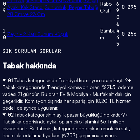
2'Li Doğal Ahşap Pasta Kek Standı , Ahşap
0
Rabo
6
0
295
Ayaklı Kek Standı,Sunumluk, Peynir Tabağı
9
9
Craft
28 Cm ve 23 Cm
0
₺
1
Bambu
4
0
256
Zeyn - 2 Katlı Sunum Küçük
0
4
m
5
SIK SORULAN SORULAR
Tabak
hakkında
01
Tabak kategorisinde Trendyol komisyon oranı kaçtır?
+
Tabak kategorisinde Trendyol komisyon oranı %21.5, ödeme
vadesi 21 gündür. Bu oran Ev & Mobilya › Mutfak alt dalı için
geçerlidir. Komisyon dışında her sipariş için 10,20 TL hizmet
bedeli de ayrıca uygulanır.
02
Tabak kategorisinin aylık pazar büyüklüğü ne kadar?
+
Tabak kategorisinde aylık toplam ciro tahmini ₺5.1 milyon
civarındadır. Bu tahmin, kategoride öne çıkan ürünlerin satış
hacmi ile ortalama fiyatların (₺757) çarpımına dayanır.