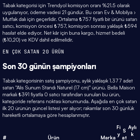
Tabak kategorisi için Trendyol komisyon oranı %21.5 olarak
uygulanıyor, ödeme vadesi 21 gündür. Bu oran Ev & Mobilya ›
Mutfak dalı için geçerlidir. Ortalama ₺757 fiyatlı bir ürünü satan
satıcı, komisyon öncesi ₺757, komisyon sonrası yaklaşık ₺594
hasılat elde ediyor. Net kâr için buna kargo, hizmet bedeli
(₺10,20) ve KDV dahil edilmelidir.
EN ÇOK SATAN 20 ÜRÜN
Son 30 günün
şampiyonları
Tabak kategorisinin satış şampiyonu, aylık yaklaşık 1.377 adet
satan "Alis Sunum Standı Naturel (17 cm)" ürünü. Bella Maison
markalı ₺391 fiyatla 0 satıcı tarafından sunulan bu ürün,
kategoride referans noktası konumunda. Aşağıda en çok satan
ilk 20 ürünün güncel listesi yer alıyor; rakamlar son 30 günlük
hareketli ortalamaya göre hesaplanmıştır.
Fi
Aylı
S
y
k
#
Ürün
Marka
at