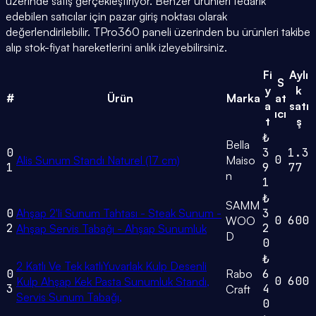
üzerinde satış gerçekleştiriyor. Benzer ürünleri tedarik
edebilen satıcılar için pazar giriş noktası olarak
değerlendirilebilir. TPro360 paneli üzerinden bu ürünleri takibe
alıp stok-fiyat hareketlerini anlık izleyebilirsiniz.
Fi
Aylı
S
y
k
#
Ürün
Marka
at
a
satı
ıcı
t
ş
₺
Bella
0
3
1.3
0
Alis Sunum Standı Naturel (17 cm)
Maiso
1
9
77
n
1
₺
SAMM
0
Ahşap 2'li Sunum Tahtası - Steak Sunum -
3
0
600
WOO
2
2
Ahşap Servis Tabağı - Ahşap Sunumluk
D
0
₺
2 Katlı Ve Tek katlıYuvarlak Kulp Desenli
0
Rabo
6
0
600
Kulp Ahşap Kek Pasta Sunumluk Standı,
3
4
Craft
Servis Sunum Tabağı,
0