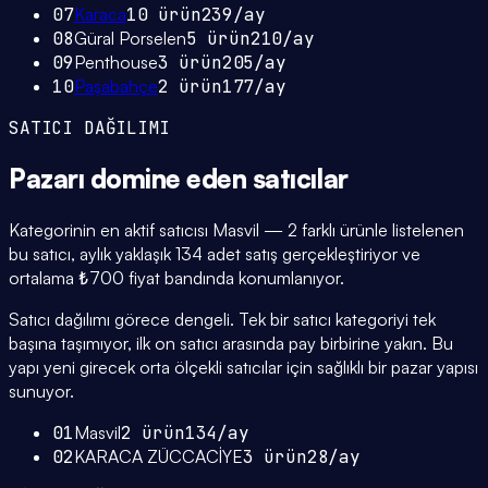
07
Karaca
10
ürün
239
/ay
08
Güral Porselen
5
ürün
210
/ay
09
Penthouse
3
ürün
205
/ay
10
Paşabahçe
2
ürün
177
/ay
SATICI DAĞILIMI
Pazarı domine eden
satıcılar
Kategorinin en aktif satıcısı Masvil — 2 farklı ürünle listelenen
bu satıcı, aylık yaklaşık 134 adet satış gerçekleştiriyor ve
ortalama ₺700 fiyat bandında konumlanıyor.
Satıcı dağılımı görece dengeli. Tek bir satıcı kategoriyi tek
başına taşımıyor, ilk on satıcı arasında pay birbirine yakın. Bu
yapı yeni girecek orta ölçekli satıcılar için sağlıklı bir pazar yapısı
sunuyor.
01
Masvil
2
ürün
134
/ay
02
KARACA ZÜCCACİYE
3
ürün
28
/ay