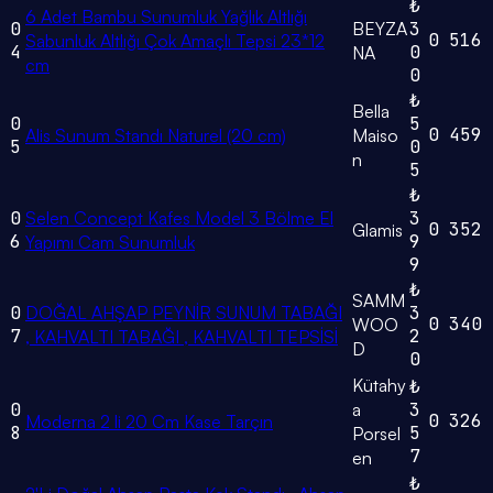
₺
6 Adet Bambu Sunumluk Yağlık Altlığı
0
BEYZA
3
0
516
Sabunluk Altlığı Çok Amaçlı Tepsi 23*12
4
0
NA
cm
0
₺
Bella
0
5
0
459
Alis Sunum Standı Naturel (20 cm)
Maiso
5
0
n
5
₺
0
Selen Concept Kafes Model 3 Bölme El
3
0
352
Glamis
6
9
Yapımı Cam Sunumluk
9
₺
SAMM
0
DOĞAL AHŞAP PEYNİR SUNUM TABAĞI
3
0
340
WOO
7
2
, KAHVALTI TABAĞI , KAHVALTI TEPSİSİ
D
0
Kütahy
₺
0
a
3
0
326
Moderna 2 li 20 Cm Kase Tarçın
8
5
Porsel
7
en
₺