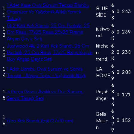
1 Adet Kase Oval Sunum Tepsisi Bambu
₺
1
BLUE
4
0
243
Organizer Ve Yağdanlık Altlığı Yemek
1
SİDE
8
Tabağı
5li 2 Katlı Kek Standı, 25 Cm Pastalık, 25
₺
1
justwo
3
0
239
Cm Risus, 17x25 Risus,25x25 Piramit
2
od
K
Ahşap Çeyiz Seti
Justwood 4lü 2 Katlı Kek Standı, 25 Cm
kitche
₺
1
2
0
238
Pastalık, 25 Cm Risus, 17x25 Risus Küçük
n
3
K
Boy Ahşap Çeyiz Seti
trend
₺
1
1 Adet Bambu Oval Sunum ve Servis
EA
4
0
208
4
Tepsisi - Ahşap Tepsi - Yağdanlık Altlığı
HOME
9
₺
1
3 Parça Grace Ayaklı ve Düz Sunum,
Paşab
8
0
171
5
4
Servis Tabağı Seti
ahçe
4
₺
Bella
1
4
0
152
Geo Kek Standı Yeşil (27x10 cm)
Maiso
6
7
n
9