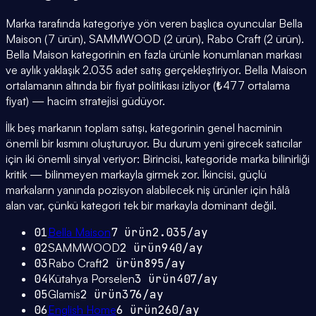
Marka tarafında kategoriye yön veren başlıca oyuncular Bella
Maison (7 ürün), SAMMWOOD (2 ürün), Rabo Craft (2 ürün).
Bella Maison kategorinin en fazla ürünle konumlanan markası
ve aylık yaklaşık 2.035 adet satış gerçekleştiriyor. Bella Maison
ortalamanın altında bir fiyat politikası izliyor (₺477 ortalama
fiyat) — hacim stratejisi güdüyor.
İlk beş markanın toplam satışı, kategorinin genel hacminin
önemli bir kısmını oluşturuyor. Bu durum yeni girecek satıcılar
için iki önemli sinyal veriyor: Birincisi, kategoride marka bilinirliği
kritik — bilinmeyen markayla girmek zor. İkincisi, güçlü
markaların yanında pozisyon alabilecek niş ürünler için hâlâ
alan var, çünkü kategori tek bir markayla dominant değil.
01
Bella Maison
7
ürün
2.035
/ay
02
SAMMWOOD
2
ürün
940
/ay
03
Rabo Craft
2
ürün
895
/ay
04
Kütahya Porselen
3
ürün
407
/ay
05
Glamis
2
ürün
376
/ay
06
English Home
6
ürün
260
/ay