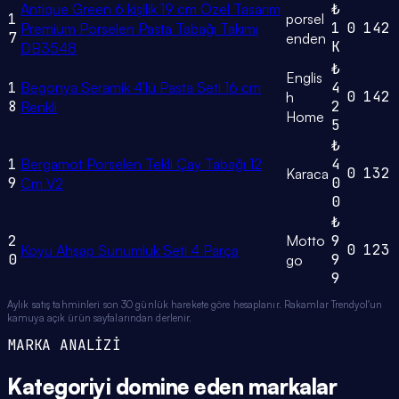
Antique Green 6 kişilik 19 cm Özel Tasarım
₺
1
porsel
1
0
142
Premium Porselen Pasta Tabağı Takımı
7
enden
K
DB3548
₺
Englis
1
Begonya Seramik 4'lü Pasta Seti 16 cm
4
0
142
h
8
2
Renkli
Home
5
₺
1
Bergamot Porselen Tekli Çay Tabağı 12
4
0
132
Karaca
9
0
Cm V2
0
₺
2
Motto
9
0
123
Koyu Ahşap Sunumluk Seti 4 Parça
0
9
go
9
Aylık satış tahminleri son 30 günlük harekete göre hesaplanır. Rakamlar Trendyol'un
kamuya açık ürün sayfalarından derlenir.
MARKA ANALİZİ
Kategoriyi domine eden
markalar