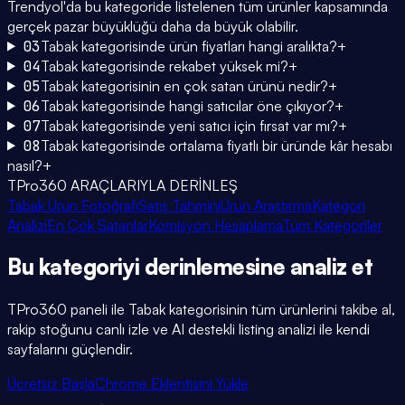
Trendyol'da bu kategoride listelenen tüm ürünler kapsamında
gerçek pazar büyüklüğü daha da büyük olabilir.
03
Tabak kategorisinde ürün fiyatları hangi aralıkta?
+
04
Tabak kategorisinde rekabet yüksek mi?
+
05
Tabak kategorisinin en çok satan ürünü nedir?
+
06
Tabak kategorisinde hangi satıcılar öne çıkıyor?
+
07
Tabak kategorisinde yeni satıcı için fırsat var mı?
+
08
Tabak kategorisinde ortalama fiyatlı bir üründe kâr hesabı
nasıl?
+
TPro360 ARAÇLARIYLA DERİNLEŞ
Tabak Ürün Fotoğrafı
Satış Tahmini
Ürün Araştırma
Kategori
Analizi
En Çok Satanlar
Komisyon Hesaplama
Tüm Kategoriler
Bu kategoriyi
derinlemesine
analiz et
TPro360 paneli ile
Tabak
kategorisinin tüm ürünlerini takibe al,
rakip stoğunu canlı izle ve AI destekli listing analizi ile kendi
sayfalarını güçlendir.
Ücretsiz Başla
Chrome Eklentisini Yükle