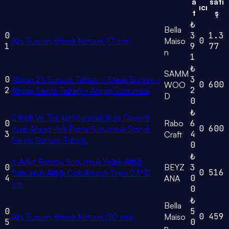
a
satı
ıcı
t
ş
₺
Bella
0
3
1.3
0
Alis Sunum Standı Naturel (17 cm)
Maiso
1
9
77
n
1
₺
SAMM
0
Ahşap 2'li Sunum Tahtası - Steak Sunum -
3
0
600
WOO
2
2
Ahşap Servis Tabağı - Ahşap Sunumluk
D
0
₺
2 Katlı Ve Tek katlıYuvarlak Kulp Desenli
0
Rabo
6
0
600
Kulp Ahşap Kek Pasta Sunumluk Standı,
3
4
Craft
Servis Sunum Tabağı,
0
₺
6 Adet Bambu Sunumluk Yağlık Altlığı
0
BEYZ
3
0
516
Sabunluk Altlığı Çok Amaçlı Tepsi 23*12
4
0
ANA
cm
0
₺
Bella
0
5
0
459
Alis Sunum Standı Naturel (20 cm)
Maiso
5
0
n