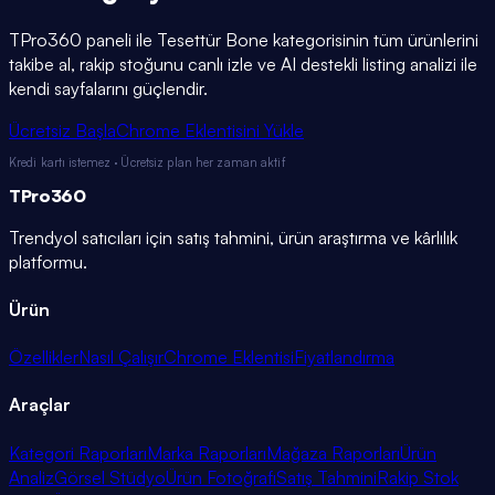
TPro360 paneli ile
Tesettür Bone
kategorisinin tüm ürünlerini
takibe al, rakip stoğunu canlı izle ve AI destekli listing analizi ile
kendi sayfalarını güçlendir.
Ücretsiz Başla
Chrome Eklentisini Yükle
Kredi kartı istemez · Ücretsiz plan her zaman aktif
TPro
360
Trendyol satıcıları için satış tahmini, ürün araştırma ve kârlılık
platformu.
Ürün
Özellikler
Nasıl Çalışır
Chrome Eklentisi
Fiyatlandırma
Araçlar
Kategori Raporları
Marka Raporları
Mağaza Raporları
Ürün
Analiz
Görsel Stüdyo
Ürün Fotoğrafı
Satış Tahmini
Rakip Stok