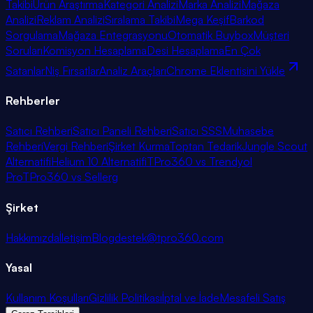
Takibi
Ürün Araştırma
Kategori Analizi
Marka Analizi
Mağaza
Analizi
Reklam Analizi
Sıralama Takibi
Mega Keşif
Barkod
Sorgulama
Mağaza Entegrasyonu
Otomatik Buybox
Müşteri
Soruları
Komisyon Hesaplama
Desi Hesaplama
En Çok
Satanlar
Niş Fırsatlar
Analiz Araçları
Chrome Eklentisini Yükle
Rehberler
Satıcı Rehberi
Satıcı Paneli Rehberi
Satıcı SSS
Muhasebe
Rehberi
Vergi Rehberi
Şirket Kurma
Toptan Tedarik
Jungle Scout
Alternatifi
Helium 10 Alternatifi
TPro360 vs Trendyol
Pro
TPro360 vs Sellerg
Şirket
Hakkımızda
İletişim
Blog
destek@tpro360.com
Yasal
Kullanım Koşulları
Gizlilik Politikası
İptal ve İade
Mesafeli Satış