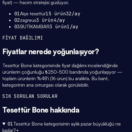
fiyat) — hacim stratejisi güdüyor.
01
Aişe tesettür
15
ürün
32
/ay
02
zagreus
3
ürün
4
/ay
03
BUTİKAMBAR
3
ürün
1
/ay
FİYAT DAĞILIMI
Fiyatlar
nerede yoğunlaşıyor
?
Tesettür Bone kategorisinde fiyat dağılımı incelendiğinde
ürünlerin çoğunluğu ₺250-500 bandında yoğunlaşıyor —
toplam ürünlerin %48'i (16 ürün) bu aralıkta. Bu bant,
kategorinin ana omurgası olarak görülebilir.
SIK SORULAN SORULAR
Tesettür Bone
hakkında
01
Tesettür Bone kategorisinin aylık pazar büyüklüğü ne
kadar?
+