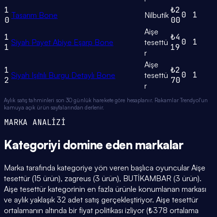
1
₺2
0
1
Tasarım Bone
Nilbutik
0
00
Aişe
1
₺4
0
1
Siyah Payet Abiye Eşarp Bone
tesettü
1
19
r
Aişe
1
₺2
0
1
Siyah Işıltılı Burgu Detaylı Bone
tesettü
2
70
r
Aylık satış tahminleri son 30 günlük harekete göre hesaplanır. Rakamlar Trendyol'un
kamuya açık ürün sayfalarından derlenir.
MARKA ANALİZİ
Kategoriyi domine eden
markalar
Marka tarafında kategoriye yön veren başlıca oyuncular Aişe
tesettür (15 ürün), zagreus (3 ürün), BUTİKAMBAR (3 ürün).
Aişe tesettür kategorinin en fazla ürünle konumlanan markası
ve aylık yaklaşık 32 adet satış gerçekleştiriyor. Aişe tesettür
ortalamanın altında bir fiyat politikası izliyor (₺378 ortalama