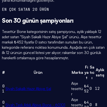
yana konumlandığını gösteriyor.
EN ÇOK SATAN 20 ÜRÜN
Son 30 günün
şampiyonları
Tesettür Bone kategorisinin satış şampiyonu, aylık yaklaşık 12
adet satan "Siyah Sakallı Hazır Abiye Şal" ürünü. Aişe tesettür
markalı ₺452 fiyatla 0 satıcı tarafından sunulan bu ürün,
kategoride referans noktası konumunda. Aşağıda en çok satan
ilk 12 ürünün güncel listesi yer alıyor; rakamlar son 30 günlük
hareketli ortalamaya göre hesaplanmıştır.
Fi
Sa
Aylık
#
Ürün
Marka
ya
tıc
satış
t
ı
Aişe
0
₺4
0
12
Siyah Sakallı Hazır Abiye Şal
tesettü
1
52
r
Aişe
0
₺4
0
8
Siyah Taşlı Atkılı Abiye Bone - 60101
tesettü