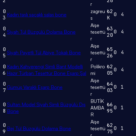
2
20
r
0
zagreu
₺2
0
4
Kadın taşlı saçaklı salaş bone
3
K
s
Aişe
0
₺3
0
4
Siyah Tül Büzgülü Dolama Bone
tesettü
4
20
r
Aişe
0
₺5
0
4
Siyah Payetli Tül Abiye Tokalı Bone
tesettü
5
26
r
0
Kadın Kahverengi Simli Bant Modelli
Polikro
₺2
0
4
6
05
Hazır Türban Tesettür Bone Eşarp Şal
mi
Aişe
0
₺4
0
1
Gümüş Varaklı Eşarp Bone
tesettü
7
03
r
BUTİK
0
Sultan Model Siyah Simli Büzgülü Dış
₺6
0
1
AMBA
8
95
Bone
R
Aişe
0
₺2
0
1
Bej Tül Büzgülü Dolama Bone
tesettü
9
75
r