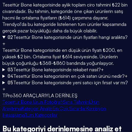
Tesettür Bone kategorisinde aylık toplam ciro tahmini ₺22 bin
civarındadır. Bu tahmin, kategoride öne çıkan ürünlerin satış
hacmi ile ortalama fiyatların (₺614) çarpımına dayanır.
Trendyol'da bu kategoride listelenen tüm ürünler kapsamında
gerçek pazar büyüklüğü daha da büyük olabilir.
02
Tesettür Bone kategorisinde ürün fiyatları hangi aralıkta?
+
Tesettür Bone kategorisinde en düşük ürün fiyatı ₺200, en
yüksek ₺2 bin. Ortalama fiyat ₺614 seviyesinde. Ürünlerin
büyük çoğunluğu ₺368-₺860 bandında yoğunlaşıyor.
03
Tesettür Bone kategorisinde rekabet nasıl?
+
04
Tesettür Bone kategorisinin en çok satan ürünü nedir?
+
05
Tesettür Bone kategorisinde yeni satıcı için fırsat var mı?
+
TPro360 ARAÇLARIYLA DERİNLEŞ
Tesettür Bone Ürün Fotoğrafı
Satış Tahmini
Ürün
Araştırma
Kategori Analizi
En Çok Satanlar
Komisyon
Hesaplama
Tüm Kategoriler
Bu kategoriyi
derinlemesine
analiz et