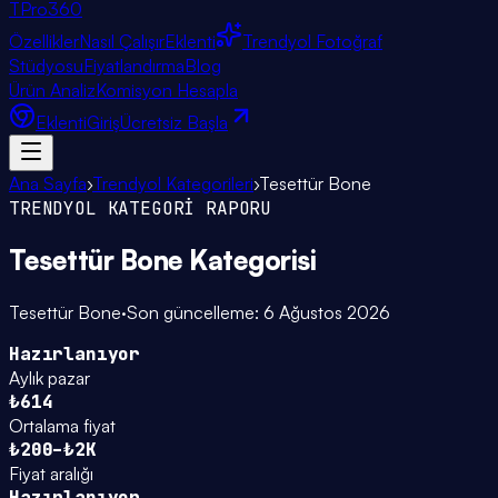
TPro
360
Özellikler
Nasıl Çalışır
Eklenti
Trendyol Fotoğraf
Stüdyosu
Fiyatlandırma
Blog
Ürün Analiz
Komisyon Hesapla
Eklenti
Giriş
Ücretsiz Başla
Ana Sayfa
›
Trendyol Kategorileri
›
Tesettür Bone
TRENDYOL KATEGORİ RAPORU
Tesettür Bone
Kategorisi
Tesettür Bone
·
Son güncelleme:
6 Ağustos 2026
Hazırlanıyor
Aylık pazar
₺614
Ortalama fiyat
₺200–₺2K
Fiyat aralığı
Hazırlanıyor