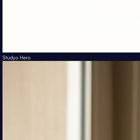
Stüdyo Hero