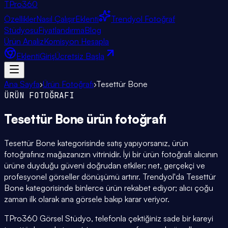
TPro
360
Özellikler
Nasıl Çalışır
Eklenti
Trendyol Fotoğraf
Stüdyosu
Fiyatlandırma
Blog
Ürün Analiz
Komisyon Hesapla
Eklenti
Giriş
Ücretsiz Başla
Ana Sayfa
›
Ürün Fotoğrafı
›
Tesettür Bone
ÜRÜN FOTOĞRAFI
Tesettür Bone
ürün fotoğrafı
Tesettür Bone kategorisinde satış yapıyorsanız, ürün
fotoğrafınız mağazanızın vitrinidir. İyi bir ürün fotoğrafı alıcının
ürüne duyduğu güveni doğrudan etkiler; net, gerçekçi ve
profesyonel görseller dönüşümü artırır. Trendyol'da Tesettür
Bone kategorisinde binlerce ürün rekabet ediyor; alıcı çoğu
zaman ilk olarak ana görsele bakıp karar veriyor.
TPro360 Görsel Stüdyo, telefonla çektiğiniz sade bir kareyi