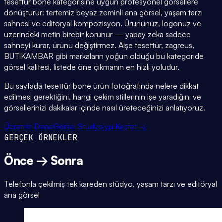
tesettür bone kategorisine uygun profesyonel görsellere
dönüştürür: tertemiz beyaz zeminli ana görsel, yaşam tarzı
sahnesi ve editöryal kompozisyon. Ürününüz, logonuz ve
üzerindeki metin birebir korunur — yapay zeka sadece
sahneyi kurar, ürünü değiştirmez. Aişe tesettür, zagreus,
BUTİKAMBAR gibi markaların yoğun olduğu bu kategoride
görsel kalitesi, listede öne çıkmanın en hızlı yoludur.
Bu sayfada tesettür bone ürün fotoğrafında nelere dikkat
edilmesi gerektiğini, hangi çekim stillerinin işe yaradığını ve
görsellerinizi dakikalar içinde nasıl üreteceğinizi anlatıyoruz.
Ücretsiz Dene
Görsel Stüdyo'yu Keşfet →
GERÇEK ÖRNEKLER
Önce → Sonra
Telefonla çekilmiş tek kareden stüdyo, yaşam tarzı ve editöryal
ana görsel