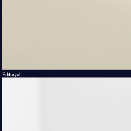
Editöryal