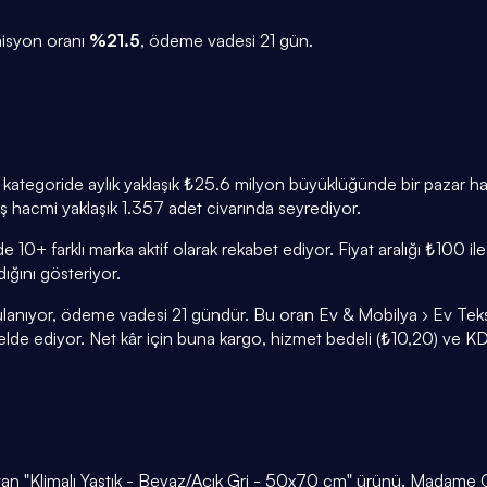
isyon oranı
%
21.5
, ödeme vadesi
21
gün.
ler, kategoride aylık yaklaşık ₺25.6 milyon büyüklüğünde bir pazar 
tış hacmi yaklaşık 1.357 adet civarında seyrediyor.
nde 10+ farklı marka aktif olarak rekabet ediyor. Fiyat aralığı ₺10
ğını gösteriyor.
anıyor, ödeme vadesi 21 gündür. Bu oran Ev & Mobilya › Ev Tekstili d
de ediyor. Net kâr için buna kargo, hizmet bedeli (₺10,20) ve KDV
satan "Klimalı Yastık - Beyaz/Açık Gri - 50x70 cm" ürünü. Madame C