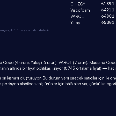
₺189
1
CHIZGY
₺421
1
Viscofoam
₺480
1
VAROL
₺500
1
Yataş
muya açık ürün sayfalarından derlenir.
 Coco (4 ürün), Yataş (16 ürün), VAROL (7 ürün). Madame Coco k
n altında bir fiyat politikası izliyor (₺743 ortalama fiyat) — haci
r kısmını oluşturuyor. Bu durum yeni girecek satıcılar için iki öneml
a pozisyon alabilecek niş ürünler için hâlâ alan var, çünkü kategor