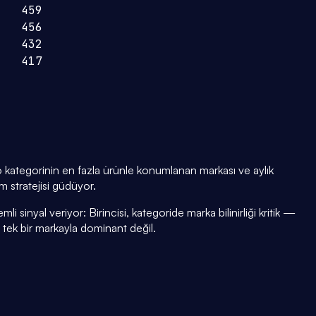
459
456
432
417
ategorinin en fazla ürünle konumlanan markası ve aylık
m stratejisi güdüyor.
i sinyal veriyor: Birincisi, kategoride marka bilinirliği kritik —
i tek bir markayla dominant değil.