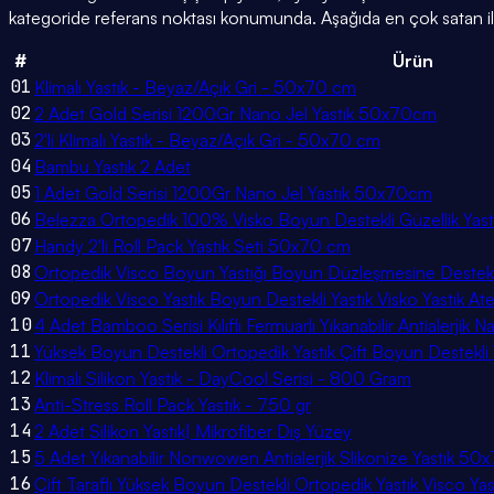
kategoride referans noktası konumunda. Aşağıda en çok satan ilk
#
Ürün
01
Klimalı Yastık - Beyaz/Açık Gri - 50x70 cm
02
2 Adet Gold Serisi 1200Gr Nano Jel Yastık 50x70cm
03
2'li Klimalı Yastık - Beyaz/Açık Gri - 50x70 cm
04
Bambu Yastık 2 Adet
05
1 Adet Gold Serisi 1200Gr Nano Jel Yastık 50x70cm
06
Belezza Ortopedik 100% Visko Boyun Destekli Güzellik Yast
07
Handy 2'li Roll Pack Yastık Seti 50x70 cm
08
Ortopedik Visco Boyun Yastığı Boyun Düzleşmesine Destekli
09
Ortopedik Visco Yastık Boyun Destekli Yastık Visko Yastık At
10
4 Adet Bamboo Serisi Kılıflı Fermuarlı Yıkanabilir Antialerji
11
Yüksek Boyun Destekli Ortopedik Yastık Çift Boyun Destekli
12
Klimalı Silikon Yastık - DayCool Serisi - 800 Gram
13
Anti-Stress Roll Pack Yastık - 750 gr
14
2 Adet Silikon Yastık| Mikrofiber Dış Yüzey
15
5 Adet Yıkanabilir Nonwowen Antialerjik Slikonize Yastık 5
16
Çift Taraflı Yüksek Boyun Destekli Ortopedik Yastık Visco Ya