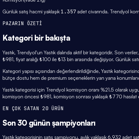
Günlük satış hacmi yaklaşık
1.357
adet civarında.
Trendyol kom
PAZARIN ÖZETİ
Kategori
bir bakışta
Yastık, Trendyol'un Yastık dalında aktif bir kategoridir. Son veri
₺981, fiyat aralığı ₺100 ile ₺13 bin arasında değişiyor. Günlük sa
Kategori yapısı açısından değerlendirildiğinde, Yastık kategorisi
bütçe dostu hem de premium seçeneklerin yan yana konumlandı
Yastık kategorisi için Trendyol komisyon oranı %21.5 olarak uygul
komisyon öncesi ₺981, komisyon sonrası yaklaşık ₺770 hasılat el
EN ÇOK SATAN 20 ÜRÜN
Son 30 günün
şampiyonları
Yastık kategorisinin satış şampiyonu, aylık yaklaşık 6.932 adet 