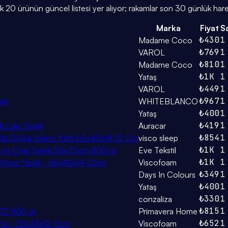
 20 ürünün güncel listesi yer alıyor; rakamlar son 30 günlük hare
Marka
Fiyat
Sa
₺430
1
Madame Coco
₺769
1
VAROL
₺810
1
Madame Coco
₺1K
1
Yataş
₺449
1
VAROL
₺967
1
ığı
WHITEBLANCO
₺400
1
Yataş
₺419
1
 Lüks Yastık
Auracar
₺854
1
ella Doğal Viskon Kılıflı 60x40x14-12 Cm
visco sleep
₺1K
1
k Nano Elyaf Yastık 50x70cm 800 gr
Eve Tekstil
₺1K
1
 Visco Yastık - 60x40x14-12cm
Viscofoam
₺349
1
Days In Colours
₺400
1
Yataş
₺330
1
conzaliza
₺815
1
0x70 800 gr
Primavera Home
₺652
1
stık - 55x35x12-11cm
Viscofoam