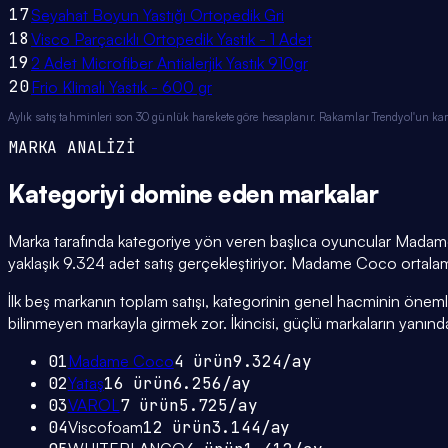
17
Seyahat Boyun Yastığı Ortopedik Gri
18
Visco Parçacıklı Ortopedik Yastık - 1 Adet
19
2 Adet Microfiber Antialerjik Yastık 910gr
20
Frio Klimalı Yastık - 600 gr
Aylık satış tahminleri son 30 günlük harekete göre hesaplanır. Rakamlar Trendyol'un ka
MARKA ANALİZİ
Kategoriyi domine eden
markalar
Marka tarafında kategoriye yön veren başlıca oyuncular Madame
yaklaşık 9.324 adet satış gerçekleştiriyor. Madame Coco ortalamanı
İlk beş markanın toplam satışı, kategorinin genel hacminin önemli bi
bilinmeyen markayla girmek zor. İkincisi, güçlü markaların yanınd
01
Madame Coco
4
ürün
9.324
/ay
02
Yataş
16
ürün
6.256
/ay
03
VAROL
7
ürün
5.725
/ay
04
Viscofoam
12
ürün
3.144
/ay