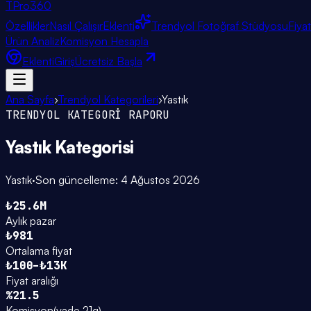
TPro
360
Özellikler
Nasıl Çalışır
Eklenti
Trendyol Fotoğraf Stüdyosu
Fiya
Ürün Analiz
Komisyon Hesapla
Eklenti
Giriş
Ücretsiz Başla
Ana Sayfa
›
Trendyol Kategorileri
›
Yastık
TRENDYOL KATEGORİ RAPORU
Yastık
Kategorisi
Yastık
·
Son güncelleme:
4 Ağustos 2026
₺25.6M
Aylık pazar
₺981
Ortalama fiyat
₺100–₺13K
Fiyat aralığı
%21.5
Komisyon
(
vade 21g
)