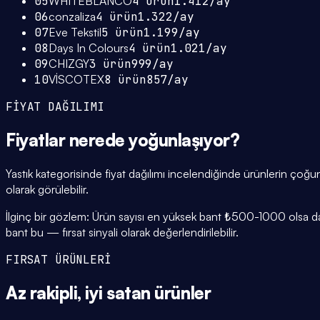
05
WHITEBLANCO
4
ürün
1.412
/ay
06
conzaliza
4
ürün
1.322
/ay
07
Eve Tekstil
5
ürün
1.199
/ay
08
Days In Colours
4
ürün
1.021
/ay
09
CHIZGY
3
ürün
999
/ay
10
VİSCOTEX
8
ürün
857
/ay
FİYAT DAĞILIMI
Fiyatlar
nerede yoğunlaşıyor
?
Yastık kategorisinde fiyat dağılımı incelendiğinde ürünlerin ç
olarak görülebilir.
İlginç bir gözlem: Ürün sayısı en yüksek bant ₺500-1000 olsa da,
bant bu — fırsat sinyali olarak değerlendirilebilir.
FIRSAT ÜRÜNLERİ
Az rakipli,
iyi satan
ürünler