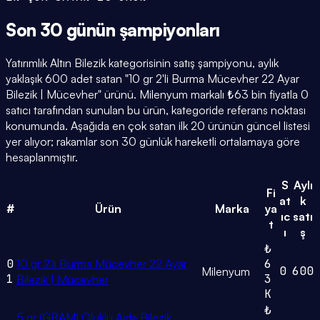
Son 30 günün
şampiyonları
Yatırımlık Altın Bilezik kategorisinin satış şampiyonu, aylık
yaklaşık 600 adet satan "10 gr 2'li Burma Mücevher 22 Ayar
Bilezik | Mücevher" ürünü. Milenyum markalı ₺63 bin fiyatla 0
satıcı tarafından sunulan bu ürün, kategoride referans noktası
konumunda. Aşağıda en çok satan ilk 20 ürünün güncel listesi
yer alıyor; rakamlar son 30 günlük hareketli ortalamaya göre
hesaplanmıştır.
S
Aylı
Fi
at
k
#
Ürün
Marka
ya
ıc
satı
t
ı
ş
₺
0
10 gr 2'li Burma Mücevher 22 Ayar
6
0
600
Milenyum
1
3
Bilezik | Mücevher
K
₺
5 gr (GRAM) Oluklu Ajda Bilezik