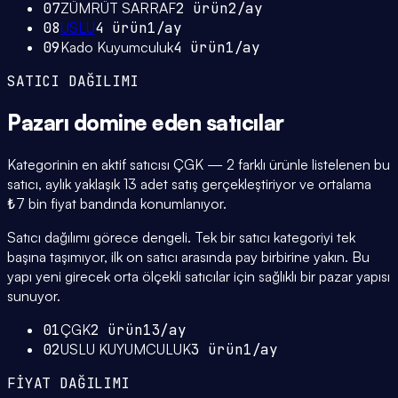
07
ZÜMRÜT SARRAF
2
ürün
2
/ay
08
USLU
4
ürün
1
/ay
09
Kado Kuyumculuk
4
ürün
1
/ay
SATICI DAĞILIMI
Pazarı domine eden
satıcılar
Kategorinin en aktif satıcısı ÇGK — 2 farklı ürünle listelenen bu
satıcı, aylık yaklaşık 13 adet satış gerçekleştiriyor ve ortalama
₺7 bin fiyat bandında konumlanıyor.
Satıcı dağılımı görece dengeli. Tek bir satıcı kategoriyi tek
başına taşımıyor, ilk on satıcı arasında pay birbirine yakın. Bu
yapı yeni girecek orta ölçekli satıcılar için sağlıklı bir pazar yapısı
sunuyor.
01
ÇGK
2
ürün
13
/ay
02
USLU KUYUMCULUK
3
ürün
1
/ay
FİYAT DAĞILIMI