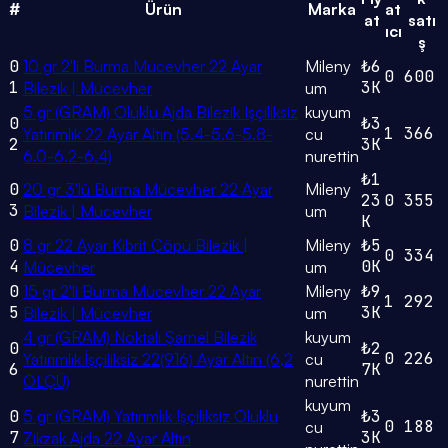
#
Ürün
Marka
at
at
satı
ıcı
ş
0
10 gr 2'li Burma Mücevher 22 Ayar
Mileny
₺6
0
600
1
3K
Bilezik | Mücevher
um
5 gr (GRAM) Oluklu Ajda Bilezik Işçiliksiz
kuyum
0
₺3
1
366
Yatırımlık 22 Ayar Altın (5.4-5.6-5.8-
cu
2
3K
6.0-6.2-6.4)
nurettin
₺1
0
20 gr 3'lü Burma Mücevher 22 Ayar
Mileny
23
0
355
3
Bilezik | Mücevher
um
K
0
8 gr 22 Ayar Kibrit Çöpü Bilezik |
Mileny
₺5
0
334
4
0K
Mücevher
um
0
15 gr 2'li Burma Mücevher 22 Ayar
Mileny
₺9
1
292
5
3K
Bilezik | Mücevher
um
4 gr (GRAM) Noktalı Şarnel Bilezik
kuyum
0
₺2
0
226
Yatırımlık İşçiliksiz 22(916) Ayar Altın (6,2
cu
6
7K
ÖLÇÜ)
nurettin
kuyum
0
5 gr (GRAM) Yatırımlık Işçiliksiz Oluklu
₺3
0
188
cu
7
3K
Zikzak Ajda 22 Ayar Altın