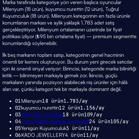
Marka tarafında kategoriye yön veren başlıca oyuncular
Milenyum (18 ürün), kuyumcu nurettin (12 ürün), Tuğrul
Kuyumculuk (18 ürün). Milenyum kategorinin en fazla ürünle
konumlanan markası ve aylık yaklaşık 1.783 adet satış
gerçekleştiriyor. Milenyum ortalamanın üzerinde bir fiyat
politikası izliyor (₺95 bin ortalama fiyat) — premium segmentte
konumlandığı söylenebilir.
İlk beş markanın toplam satışı, kategorinin genel hacminin
önemli bir kısmını oluşturuyor. Bu durum yeni girecek satıcılar
için iki önemli sinyal veriyor: Birincisi, kategoride marka bilinirliği
kritik — bilinmeyen markayla girmek zor. İkincisi, güçlü
markaların yanında pozisyon alabilecek niş ürünler için hâlâ
alan var, çünkü kategori tek bir markayla dominant değil.
01
Milenyum
18
ürün
1.783
/ay
02
kuyumcu nurettin
12
ürün
1.156
/ay
03
Tuğrul Kuyumculuk
18
ürün
109
/ay
04
Çgk Çiğdem Gürel Kuyumculuk
24
ürün
105
/ay
05
Yenigün Kuyumculuk
3
ürün
11
/ay
06
KADO JEWELLERY
4
ürün
11
/ay