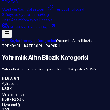
TPro
360
Özellikler
Nasıl Çalışır
Eklenti
Trendyol Fotoğraf
Stüdyosu
Fiyatlandırma
Blog
Ürün Analiz
Komisyon Hesapla
Eklenti
Giriş
Ücretsiz Başla
Ana Sayfa
›
Trendyol Kategorileri
›
Yatırımlık Altın Bilezik
TRENDYOL KATEGORİ RAPORU
Yatırımlık Altın Bilezik
Kategorisi
Yatırımlık Altın Bilezik
·
Son güncelleme:
8 Ağustos 2026
₺188.8M
Aylık pazar
₺58K
Ortalama fiyat
₺5K–₺163K
Fiyat aralığı
107