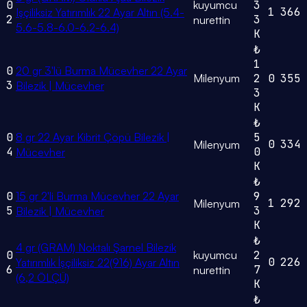
0
kuyumcu
3
1
366
Işçiliksiz Yatırımlık 22 Ayar Altın (5.4-
2
3
nurettin
5.6-5.8-6.0-6.2-6.4)
K
₺
1
0
20 gr 3'lü Burma Mücevher 22 Ayar
Milenyum
2
0
355
3
Bilezik | Mücevher
3
K
₺
0
8 gr 22 Ayar Kibrit Çöpü Bilezik |
5
0
334
Milenyum
4
0
Mücevher
K
₺
0
15 gr 2'li Burma Mücevher 22 Ayar
9
1
292
Milenyum
5
3
Bilezik | Mücevher
K
₺
4 gr (GRAM) Noktalı Şarnel Bilezik
0
kuyumcu
2
0
226
Yatırımlık İşçiliksiz 22(916) Ayar Altın
6
7
nurettin
(6,2 ÖLÇÜ)
K
₺