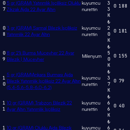
0
5 gr (GRAM) Yatırımlık Işçiliksiz Oluklu
kuyumcu
3
0
188
7
3
Zikzak Ajda 22 Ayar Altın
nurettin
K
₺
0
3 gr (GRAM) Sarmal Bilezik İşçiliksiz
kuyumcu
2
0
181
8
0
Yatırımlık 22 Ayar Altın
nurettin
K
₺
0
8 gr 2'li Burma Mücevher 22 Ayar
5
0
155
Milenyum
9
0
Bilezik | Mücevher
K
₺
5 gr (GRAM)Ankara Burması Ajda
1
kuyumcu
3
0
79
Bilezik Yatırımlık Işçiliksiz 22 Ayar Altın
0
7
nurettin
(5.4-5.6-5.8-6.0-6.2)
K
₺
1
10 gr (GRAM) Trabzon Bilezik 22
kuyumcu
6
0
40
1
6
Ayar Altın Yatırımlık Işçiliksiz
nurettin
K
₺
1
10 gr (GRAM) Oluklu Ajda Bilezik
kuyumcu
6