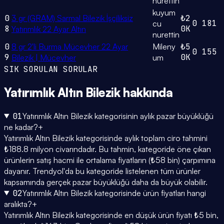
nurettin
kuyum
0
3 gr (GRAM) Sarmal Bilezik İşçiliksiz
₺2
0
181
cu
8
0K
Yatırımlık 22 Ayar Altın
nurettin
0
8 gr 2'li Burma Mücevher 22 Ayar
Mileny
₺5
0
155
9
0K
Bilezik | Mücevher
um
SIK SORULAN SORULAR
Yatırımlık Altın Bilezik
hakkında
01
Yatırımlık Altın Bilezik kategorisinin aylık pazar büyüklüğü
ne kadar?
+
Yatırımlık Altın Bilezik kategorisinde aylık toplam ciro tahmini
₺188.8 milyon civarındadır. Bu tahmin, kategoride öne çıkan
ürünlerin satış hacmi ile ortalama fiyatların (₺58 bin) çarpımına
dayanır. Trendyol'da bu kategoride listelenen tüm ürünler
kapsamında gerçek pazar büyüklüğü daha da büyük olabilir.
02
Yatırımlık Altın Bilezik kategorisinde ürün fiyatları hangi
aralıkta?
+
Yatırımlık Altın Bilezik kategorisinde en düşük ürün fiyatı ₺5 bin,