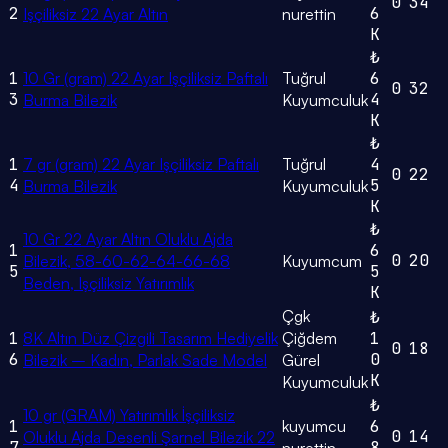
0
34
2
6
Işçiliksiz 22 Ayar Altın
nurettin
K
₺
1
10 Gr (gram) 22 Ayar Işçiliksiz Paftalı
Tuğrul
6
0
32
3
4
Burma Bilezik
Kuyumculuk
K
₺
1
7 gr (gram) 22 Ayar Işçiliksiz Paftalı
Tuğrul
4
0
22
4
5
Burma Bilezik
Kuyumculuk
K
₺
10 Gr 22 Ayar Altın Oluklu Ajda
1
6
0
20
Bilezik, 58-60-62-64-66-68
Kuyumcum
5
5
Beden, Işçiliksiz Yatırımlık
K
Çgk
₺
1
8K Altın Düz Çizgili Tasarım Hediyelik
Çiğdem
1
0
18
6
0
Bilezik – Kadın, Parlak Sade Model
Gürel
K
Kuyumculuk
₺
10 gr (GRAM) Yatırımlık İşçiliksiz
1
kuyumcu
6
0
14
Oluklu Ajda Desenli Şarnel Bilezik 22
7
8