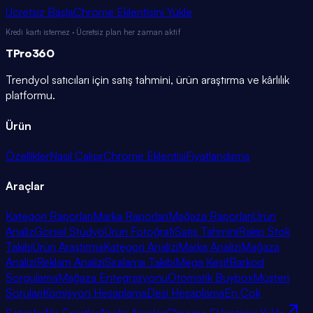
Ücretsiz Başla
Chrome Eklentisini Yükle
Kredi kartı istemez · Ücretsiz plan her zaman aktif
TPro
360
Trendyol satıcıları için satış tahmini, ürün araştırma ve kârlılık
platformu.
Ürün
Özellikler
Nasıl Çalışır
Chrome Eklentisi
Fiyatlandırma
Araçlar
Kategori Raporları
Marka Raporları
Mağaza Raporları
Ürün
Analiz
Görsel Stüdyo
Ürün Fotoğrafı
Satış Tahmini
Rakip Stok
Takibi
Ürün Araştırma
Kategori Analizi
Marka Analizi
Mağaza
Analizi
Reklam Analizi
Sıralama Takibi
Mega Keşif
Barkod
Sorgulama
Mağaza Entegrasyonu
Otomatik Buybox
Müşteri
Soruları
Komisyon Hesaplama
Desi Hesaplama
En Çok