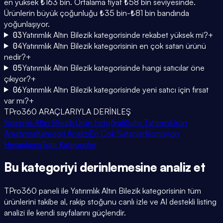
en yüksek ₺163 bin. Ortalama fiyat ₺58 bin seviyesinde.
Ürünlerin büyük çoğunluğu ₺35 bin-₺81 bin bandında
yoğunlaşıyor.
03
Yatırımlık Altın Bilezik kategorisinde rekabet yüksek mi?
+
04
Yatırımlık Altın Bilezik kategorisinin en çok satan ürünü
nedir?
+
05
Yatırımlık Altın Bilezik kategorisinde hangi satıcılar öne
çıkıyor?
+
06
Yatırımlık Altın Bilezik kategorisinde yeni satıcı için fırsat
var mı?
+
TPro360 ARAÇLARIYLA DERİNLEŞ
Yatırımlık Altın Bilezik Ürün Fotoğrafı
Satış Tahmini
Ürün
Araştırma
Kategori Analizi
En Çok Satanlar
Komisyon
Hesaplama
Tüm Kategoriler
Bu kategoriyi
derinlemesine
analiz et
TPro360 paneli ile
Yatırımlık Altın Bilezik
kategorisinin tüm
ürünlerini takibe al, rakip stoğunu canlı izle ve AI destekli listing
analizi ile kendi sayfalarını güçlendir.