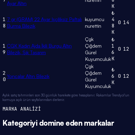
nurettin
Ayar Altın
K
₺
1
7 gr (GRAM) 22 Ayar Işçiliksiz Paftalı
kuyumcu
4
0
14
8
8
Burma Bilezik
nurettin
K
Çgk
₺
1
ÇGK Kadın Ajda İkili Burgu Altın
Çiğdem
1
0
12
9
6
Bilezik, Şık Tasarım
Gürel
K
Kuyumculuk
Çgk
₺
2
Çiğdem
6
0
12
Yoncalar Altın Bilezik
0
Gürel
K
Kuyumculuk
Aylık satış tahminleri son 30 günlük harekete göre hesaplanır. Rakamlar Trendyol'un
kamuya açık ürün sayfalarından derlenir.
MARKA ANALİZİ
Kategoriyi domine eden
markalar