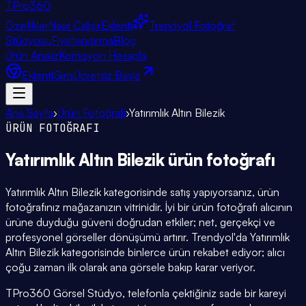
TPro
360
Özellikler
Nasıl Çalışır
Eklenti
Trendyol Fotoğraf
Stüdyosu
Fiyatlandırma
Blog
Ürün Analiz
Komisyon Hesapla
Eklenti
Giriş
Ücretsiz Başla
Ana Sayfa
›
Ürün Fotoğrafı
›
Yatırımlık Altın Bilezik
ÜRÜN FOTOĞRAFI
Yatırımlık Altın Bilezik
ürün fotoğrafı
Yatırımlık Altın Bilezik kategorisinde satış yapıyorsanız, ürün
fotoğrafınız mağazanızın vitrinidir. İyi bir ürün fotoğrafı alıcının
ürüne duyduğu güveni doğrudan etkiler; net, gerçekçi ve
profesyonel görseller dönüşümü artırır. Trendyol'da Yatırımlık
Altın Bilezik kategorisinde binlerce ürün rekabet ediyor; alıcı
çoğu zaman ilk olarak ana görsele bakıp karar veriyor.
TPro360 Görsel Stüdyo, telefonla çektiğiniz sade bir kareyi