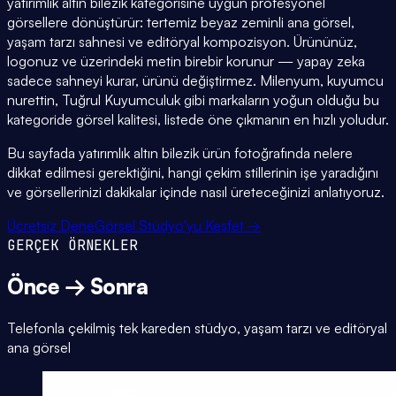
yatırımlık altın bilezik kategorisine uygun profesyonel
görsellere dönüştürür: tertemiz beyaz zeminli ana görsel,
yaşam tarzı sahnesi ve editöryal kompozisyon. Ürününüz,
logonuz ve üzerindeki metin birebir korunur — yapay zeka
sadece sahneyi kurar, ürünü değiştirmez. Milenyum, kuyumcu
nurettin, Tuğrul Kuyumculuk gibi markaların yoğun olduğu bu
kategoride görsel kalitesi, listede öne çıkmanın en hızlı yoludur.
Bu sayfada yatırımlık altın bilezik ürün fotoğrafında nelere
dikkat edilmesi gerektiğini, hangi çekim stillerinin işe yaradığını
ve görsellerinizi dakikalar içinde nasıl üreteceğinizi anlatıyoruz.
Ücretsiz Dene
Görsel Stüdyo'yu Keşfet →
GERÇEK ÖRNEKLER
Önce → Sonra
Telefonla çekilmiş tek kareden stüdyo, yaşam tarzı ve editöryal
ana görsel