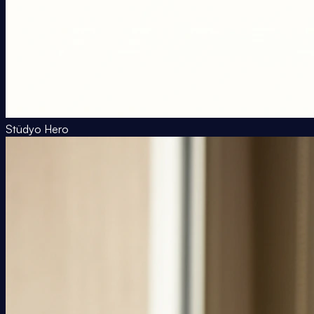
Stüdyo Hero