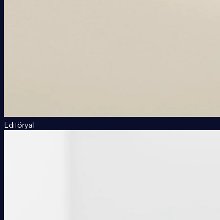
Editöryal