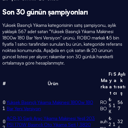
Son 30 günün
şampiyonları
Yüksek Basınçlı Yıkama kategorisinin satış şampiyonu, aylık
yaklaşık 567 adet satan "Yüksek Basınçlı Yıkama Makinesi
1800w 180 Bar Yeni Versiyon" ürünü. ROBO markalı ₺5 bin
fiyatla 1 satıcı tarafından sunulan bu ürün, kategoride referans
noktası konumunda. Aşağıda en çok satan ilk 20 ürünün
güncel listesi yer alıyor; rakamlar son 30 günlük hareketli
ortalamaya göre hesaplanmıştır.
Fi
S
Aylı
Ma
y
a
k
#
Ürün
rka
a
tı
satı
t
cı
ş
₺
0
Yüksek Basınçlı Yıkama Makinesi 1800w 180
RO
56
5
1
1
7
Bar Yeni Versiyon
BO
K
ACR-10 Şarjlı Araç Yıkama Makinesi Yeşil 203
₺
0
auh
32
2
1
PSI 170W Basınçlı Oto Yıkama Seti | 3820
2
4
ma