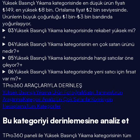
Yüksek Basınçlı Yıkama kategorisinde en düşük ürün fiyatı
₺149, en yüksek ₺8 bin. Ortalama fiyat ₺2 bin seviyesinde.
Ürünlerin büyük çoğunluğu ₺1 bin-₺3 bin bandında
yoğunlaşıyor.
03
Yüksek Basınçlı Yıkama kategorisinde rekabet yüksek mi?
+
04
Yüksek Basınçlı Yıkama kategorisinin en çok satan ürünü
nedir?
+
05
Yüksek Basınçlı Yıkama kategorisinde hangi satıcılar öne
çıkıyor?
+
06
Yüksek Basınçlı Yıkama kategorisinde yeni satıcı için fırsat
var mı?
+
TPro360 ARAÇLARIYLA DERİNLEŞ
Yüksek Basınçlı Yıkama Ürün Fotoğrafı
Satış Tahmini
Ürün
Araştırma
Kategori Analizi
En Çok Satanlar
Komisyon
Hesaplama
Tüm Kategoriler
Bu kategoriyi
derinlemesine
analiz et
TPro360 paneli ile
Yüksek Basınçlı Yıkama
kategorisinin tüm