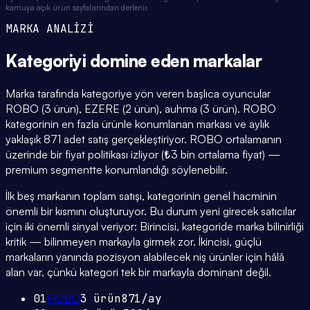
kamuya açık ürün sayfalarından derlenir.
MARKA ANALİZİ
Kategoriyi domine eden
markalar
Marka tarafında kategoriye yön veren başlıca oyuncular
ROBO (3 ürün), EZERE (2 ürün), auhma (3 ürün). ROBO
kategorinin en fazla ürünle konumlanan markası ve aylık
yaklaşık 871 adet satış gerçekleştiriyor. ROBO ortalamanın
üzerinde bir fiyat politikası izliyor (₺3 bin ortalama fiyat) —
premium segmentte konumlandığı söylenebilir.
İlk beş markanın toplam satışı, kategorinin genel hacminin
önemli bir kısmını oluşturuyor. Bu durum yeni girecek satıcılar
için iki önemli sinyal veriyor: Birincisi, kategoride marka bilinirliği
kritik — bilinmeyen markayla girmek zor. İkincisi, güçlü
markaların yanında pozisyon alabilecek niş ürünler için hâlâ
alan var, çünkü kategori tek bir markayla dominant değil.
01
ROBO
3
ürün
871
/ay