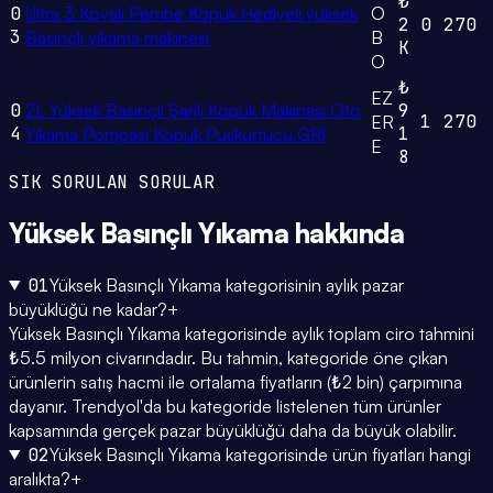
₺
0
Ultra 3 Kovalı Pembe Köpük Hediyeli yüksek
O
2
0
270
3
Basınçlı yıkama makinesi
B
K
O
₺
EZ
0
2L Yüksek Basınçlı Şarjlı Köpük Makinası Oto
9
1
270
ER
4
1
Yıkama Pompası Köpük Püskürtücü GRİ
E
8
SIK SORULAN SORULAR
Yüksek Basınçlı Yıkama
hakkında
01
Yüksek Basınçlı Yıkama kategorisinin aylık pazar
büyüklüğü ne kadar?
+
Yüksek Basınçlı Yıkama kategorisinde aylık toplam ciro tahmini
₺5.5 milyon civarındadır. Bu tahmin, kategoride öne çıkan
ürünlerin satış hacmi ile ortalama fiyatların (₺2 bin) çarpımına
dayanır. Trendyol'da bu kategoride listelenen tüm ürünler
kapsamında gerçek pazar büyüklüğü daha da büyük olabilir.
02
Yüksek Basınçlı Yıkama kategorisinde ürün fiyatları hangi
aralıkta?
+