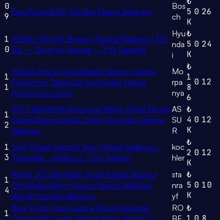
₺
0
Bos
EasyAquatak120 Yük.Bas.Yıkama Makinesi
5
0
26
9
ch
K
Hyu
₺
1
HYB80 1500W Basınçlı Yıkama Makinası | 120
5
0
24
nda
0
Bar – Deterjan Aparatlı – 2 Yıl Garantili
K
i
₺
Yüksek Basınçlı Ayarlanabilir Bahçe Sulama
Mo
1
1
0
12
Püskürtme Tabancası Hızlı Araba Yıkama
rpa
1
8
Hortum Ucu Gold
nya
6
21V 2 BATARYA Kömürsüz Motor Dijital Ekranlı
AS
₺
1
4
0
12
Yüksek Basınçlı Akülü Şarjlı Oto Araba Yıkama
SU
2
K
Makinesi
R
₺
1
Şarjlı Yüksek Basınçlı Araç Yıkama Makinesi -
koc
2
0
12
3
Taşınabilir - Kablosuz - Oto Yıkama
hler
K
Alman 200 Bar Bakır Sargılı Yüksek Basınçlı
sta
₺
1
5
0
10
Oto Araba Bahçe Havuz Yıkama Makinesi
nra
4
K
Köpük Hazneli İndiksiyon
yf
Bear Force Foam Lance Bosch Aquatak
RO
₺
1
1
0
8
Cihazlar İle Uyumlu Köpük Yapıcı Aparat 1L
BE