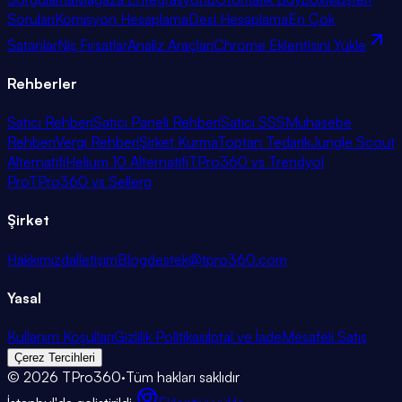
Soruları
Komisyon Hesaplama
Desi Hesaplama
En Çok
Satanlar
Niş Fırsatlar
Analiz Araçları
Chrome Eklentisini Yükle
Rehberler
Satıcı Rehberi
Satıcı Paneli Rehberi
Satıcı SSS
Muhasebe
Rehberi
Vergi Rehberi
Şirket Kurma
Toptan Tedarik
Jungle Scout
Alternatifi
Helium 10 Alternatifi
TPro360 vs Trendyol
Pro
TPro360 vs Sellerg
Şirket
Hakkımızda
İletişim
Blog
destek@tpro360.com
Yasal
Kullanım Koşulları
Gizlilik Politikası
İptal ve İade
Mesafeli Satış
Çerez Tercihleri
©
2026
TPro360
·
Tüm hakları saklıdır