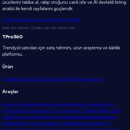
ürünlerini takibe al, rakip stoğunu canlı izle ve AI destekli listing
analizi ile kendi sayfalarını güçlendir.
Ücretsiz Başla
Chrome Eklentisini Yükle
Kredi kartı istemez · Ücretsiz plan her zaman aktif
TPro
360
Trendyol satıcıları için satış tahmini, ürün araştırma ve kârlılık
platformu.
Ürün
Özellikler
Nasıl Çalışır
Chrome Eklentisi
Fiyatlandırma
Araçlar
Kategori Raporları
Marka Raporları
Mağaza Raporları
Ürün
Analiz
Görsel Stüdyo
Ürün Fotoğrafı
Satış Tahmini
Rakip Stok
Takibi
Ürün Araştırma
Kategori Analizi
Marka Analizi
Mağaza
Analizi
Reklam Analizi
Sıralama Takibi
Mega Keşif
Barkod
Sorgulama
Mağaza Entegrasyonu
Otomatik Buybox
Müşteri