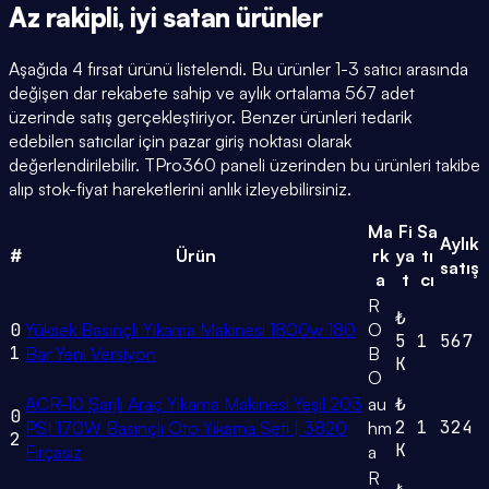
Az rakipli,
iyi satan
ürünler
Aşağıda 4 fırsat ürünü listelendi. Bu ürünler 1-3 satıcı arasında
değişen dar rekabete sahip ve aylık ortalama 567 adet
üzerinde satış gerçekleştiriyor. Benzer ürünleri tedarik
edebilen satıcılar için pazar giriş noktası olarak
değerlendirilebilir. TPro360 paneli üzerinden bu ürünleri takibe
alıp stok-fiyat hareketlerini anlık izleyebilirsiniz.
Ma
Fi
Sa
Aylık
#
Ürün
rk
ya
tı
satış
a
t
cı
R
₺
0
Yüksek Basınçlı Yıkama Makinesi 1800w 180
O
5
1
567
1
Bar Yeni Versiyon
B
K
O
ACR-10 Şarjlı Araç Yıkama Makinesi Yeşil 203
au
₺
0
2
1
324
PSI 170W Basınçlı Oto Yıkama Seti | 3820
hm
2
K
Fırçasız
a
R