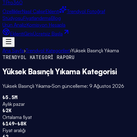
TPro
360
Özellikler
Nasıl Çalışır
Eklenti
Trendyol Fotoğraf
Stüdyosu
Fiyatlandırma
Blog
Ürün Analiz
Komisyon Hesapla
Eklenti
Giriş
Ücretsiz Başla
Ana Sayfa
›
Trendyol Kategorileri
›
Yüksek Basınçlı Yıkama
TRENDYOL KATEGORİ RAPORU
Yüksek Basınçlı Yıkama
Kategorisi
Yüksek Basınçlı Yıkama
·
Son güncelleme:
9 Ağustos 2026
₺5.5M
Aylık pazar
₺2K
Ortalama fiyat
₺149–₺8K
Fiyat aralığı
62