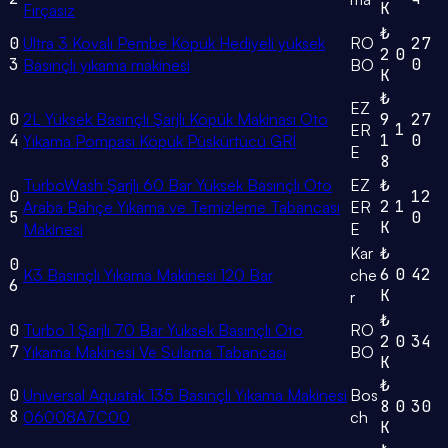
K
Fırçasız
₺
0
Ultra 3 Kovalı Pembe Köpük Hediyeli yüksek
RO
27
2
0
3
0
Basınçlı yıkama makinesi
BO
K
₺
EZ
0
2L Yüksek Basınçlı Şarjlı Köpük Makinası Oto
9
27
1
ER
4
1
0
Yıkama Pompası Köpük Püskürtücü GRİ
E
8
TurboWash Şarjlı 60 Bar Yüksek Basınçlı Oto
EZ
₺
0
12
2
1
Araba Bahçe Yıkama ve Temizleme Tabancası
ER
5
0
K
Makinesi
E
Kar
₺
0
6
0
42
K3 Basınçlı Yıkama Makinesi 120 Bar
che
6
K
r
₺
0
Turbo 1 Şarjlı 70 Bar Yüksek Basınçlı Oto
RO
2
0
34
7
Yıkama Makinesi Ve Sulama Tabancası
BO
K
₺
0
Universal Aquatak 135 Basınçlı Yıkama Makinesi
Bos
8
0
30
8
06008A7C00
ch
K