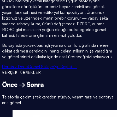
yüksek basınçlı yıkama kategorisine uygun profesyonel
görsellere dönüştürür: tertemiz beyaz zeminli ana görsel,
yaşam tarzı sahnesi ve editöryal kompozisyon. Ürününüz,
logonuz ve üzerindeki metin birebir korunur — yapay zeka
sadece sahneyi kurar, ürünü değiştirmez. EZERE, auhma,
ROBO gibi markaların yoğun olduğu bu kategoride görsel
kalitesi, listede öne çıkmanın en hızlı yoludur.
Bu sayfada yüksek basınçlı yıkama ürün fotoğrafında nelere
dikkat edilmesi gerektiğini, hangi çekim stillerinin işe yaradığını
ve görsellerinizi dakikalar içinde nasıl üreteceğinizi anlatıyoruz.
Ücretsiz Dene
Görsel Stüdyo'yu Keşfet →
GERÇEK ÖRNEKLER
Önce → Sonra
Telefonla çekilmiş tek kareden stüdyo, yaşam tarzı ve editöryal
ana görsel