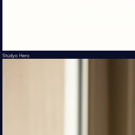
Stüdyo Hero