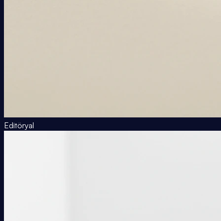
Editöryal