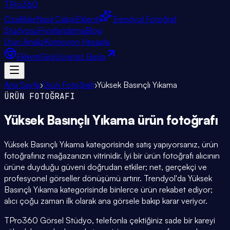
TPro
360
Özellikler
Nasıl Çalışır
Eklenti
Trendyol Fotoğraf
Stüdyosu
Fiyatlandırma
Blog
Ürün Analiz
Komisyon Hesapla
Eklenti
Giriş
Ücretsiz Başla
Ana Sayfa
›
Ürün Fotoğrafı
›
Yüksek Basınçlı Yıkama
ÜRÜN FOTOĞRAFI
Yüksek Basınçlı Yıkama
ürün fotoğrafı
Yüksek Basınçlı Yıkama kategorisinde satış yapıyorsanız, ürün
fotoğrafınız mağazanızın vitrinidir. İyi bir ürün fotoğrafı alıcının
ürüne duyduğu güveni doğrudan etkiler; net, gerçekçi ve
profesyonel görseller dönüşümü artırır. Trendyol'da Yüksek
Basınçlı Yıkama kategorisinde binlerce ürün rekabet ediyor;
alıcı çoğu zaman ilk olarak ana görsele bakıp karar veriyor.
TPro360 Görsel Stüdyo, telefonla çektiğiniz sade bir kareyi