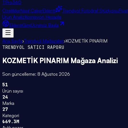
TPro
360
Özellikler
Nasıl Çalışır
Eklenti
Trendyol Fotoğraf Stüdyosu
Fiya
Ürün Analiz
Komisyon Hesapla
Eklenti
Giriş
Ücretsiz Başla
Ana Sayfa
›
Trendyol Mağazaları
›
KOZMETİK PINARIM
TRENDYOL SATICI RAPORU
KOZMETİK PINARIM
Mağaza Analizi
Son güncelleme:
8 Ağustos 2026
51
Ürün sayısı
24
Marka
27
Kategori
₺69.3M
Aylık pazar