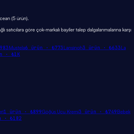
Ocean (5 ürün).
ğlı satıcılara göre çok-markalı bayiler talep dalgalanmalarına karşı
983
Mustela
6
ürün ·
₺773
Lansinoh
3
ürün ·
₺633
La
n ·
₺1K
ri
1
ürün ·
₺899
Göğüs Ucu Kremi
3
ürün ·
₺749
Bebek
n ·
₺182