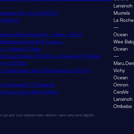
Lansinoh
ampuanı Saç, Vücut 500 ml
Mustela
eli 400 ml
La Roche
—
nkapsüle Demir Kaynağı) - Damla - 30 ml
Ocean
 Beslenme Kaşığı Yeşil Turuncu
Wee Bab
itin, L-Arjinin 30 Saşe
Ocean
 Vücut Spreyi 200ml,Suya Dayanıklı,C Vitamini
—
PA++++ 200 ML
Maru.De
 Dökülmesine Karşı Etkili Şampuan 400 ml
Vichy
Ocean
n Göstergeli 5 Yıl Garantili
Omron
rici Yüz ve Vücut Kremi 340gr
CeraVe
Lansinoh
Otribebe
ya açık ürün sayfalarından derlenir; resmi satış verisi değildir.