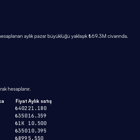
 hesaplanan aylık pazar büyüklüğü yaklaşık ₺69.3M civarında.
rak hesaplanır.
ka
Fiyat
Aylık satış
₺402
21.180
₺350
16.359
₺1K
10.500
₺350
10.395
₺899
5.550