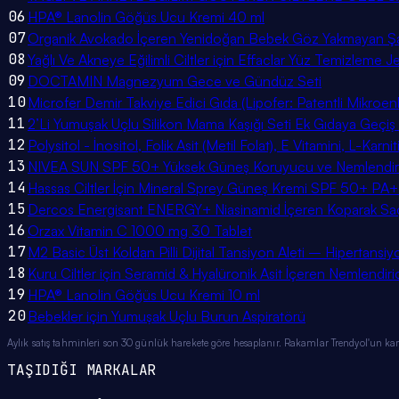
06
HPA® Lanolin Göğüs Ucu Kremi 40 ml
07
Organik Avokado İçeren Yenidoğan Bebek Göz Yakmayan Ş
08
Yağlı Ve Akneye Eğilimli Ciltler için Effaclar Yüz Temizleme J
09
DOCTAMIN Magnezyum Gece ve Gündüz Seti
10
Microfer Demir Takviye Edici Gıda (Lipofer: Patentli Mikroe
11
2’Li Yumuşak Uçlu Silikon Mama Kaşığı Seti Ek Gıdaya Geçiş
12
Polysitol - İnositol, Folik Asit (Metil Folat), E Vitamini, L-Karn
13
NIVEA SUN SPF 50+ Yüksek Güneş Koruyucu ve Nemlendirici
14
Hassas Ciltler İçin Mineral Sprey Güneş Kremi SPF 50+ 
15
Dercos Energisant ENERGY+ Niasinamid İçeren Koparak Saç
16
Orzax Vitamin C 1000 mg 30 Tablet
17
M2 Basic Üst Koldan Pilli Dijital Tansiyon Aleti – Hipertansiyo
18
Kuru Ciltler için Seramid & Hyalüronik Asit İçeren Nemlendi
19
HPA® Lanolin Göğüs Ucu Kremi 10 ml
20
Bebekler için Yumuşak Uçlu Burun Aspiratörü
Aylık satış tahminleri son 30 günlük harekete göre hesaplanır. Rakamlar Trendyol'un kamu
TAŞIDIĞI MARKALAR