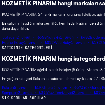
KOZMETİK PINARIM
hangi
markaları
sa
KOZMETİK PINARIM, 24 farklı markanın ürününü listeliyor; ağırlıkl
Bir satıcının taşıdığı marka çeşitliliği, hem tedarik ağının genişl
daha dayanıklıdır.
icollagen
2
ürün ·
₺350
Nutraxin
1
ürün ·
₺402
Bioderm
Roche Posay
1
ürün ·
₺812
Wee Baby
1
ürün ·
₺182
O
SATICININ KATEGORİLERİ
KOZMETİK PINARIM
hangi
kategoriler
KOZMETİK PINARIM ağırlıklı olarak Kolajen (5 ürün), Mineral (3 ü
En yoğun kategori Kolajen'da satıcının tahmini aylık satışı 27.28
Kolajen
5
ürün ·
₺1K
Mineral
3
ürün ·
₺373
Yüz Güneş K
Şampuanı
2
ürün ·
₺893
Yüz Temizleyici
2
ürün ·
₺874
V
SIK SORULAN SORULAR