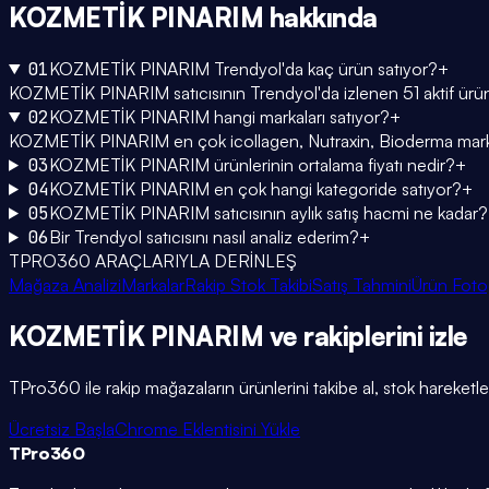
KOZMETİK PINARIM
hakkında
01
KOZMETİK PINARIM Trendyol'da kaç ürün satıyor?
+
KOZMETİK PINARIM satıcısının Trendyol'da izlenen 51 aktif ürün
02
KOZMETİK PINARIM hangi markaları satıyor?
+
KOZMETİK PINARIM en çok icollagen, Nutraxin, Bioderma markaları
03
KOZMETİK PINARIM ürünlerinin ortalama fiyatı nedir?
+
04
KOZMETİK PINARIM en çok hangi kategoride satıyor?
+
05
KOZMETİK PINARIM satıcısının aylık satış hacmi ne kadar?
06
Bir Trendyol satıcısını nasıl analiz ederim?
+
TPRO360 ARAÇLARIYLA DERİNLEŞ
Mağaza Analizi
Markalar
Rakip Stok Takibi
Satış Tahmini
Ürün Foto
KOZMETİK PINARIM
ve rakiplerini
izle
TPro360 ile rakip mağazaların ürünlerini takibe al, stok hareketleri
Ücretsiz Başla
Chrome Eklentisini Yükle
TPro
360