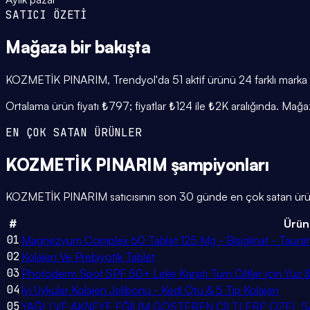
SATICI ÖZETİ
Mağaza
bir bakışta
KOZMETİK PINARIM, Trendyol'da 51 aktif ürünü 24 farklı marka ve
Ortalama ürün fiyatı ₺797; fiyatlar ₺124 ile ₺2K aralığında. Mağa
EN ÇOK SATAN ÜRÜNLER
KOZMETİK PINARIM
şampiyonları
KOZMETİK PINARIM satıcısının son 30 günde en çok satan ürünleri
#
Ürün
01
Magnezyum Complex 60 Tablet 125 Mg - Bisiglinat - Taurat -
02
Kolajen Ve Prebiyotik Tablet
03
Photoderm Spot SPF 50+ Leke Karşıtı Tüm Ciltler için Yüz
04
İyi Uykular Kolajen Jelibonu - Kedi Otu & 5 Tip Kolajen
05
YAĞLI VE AKNEYE EĞİLİM GÖSTEREN CİLTLERE ÖZEL SAL