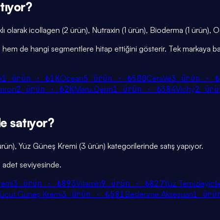
tıyor?
ı olarak icollagen (2 ürün), Nutraxin (1 ürün), Bioderma (1 ürün), 
iğini hem de hangi segmentlere hitap ettiğini gösterir. Tek markaya ba
a
1
ürün ·
₺1K
Ocean
5
ürün ·
₺500
CeraVe
3
ürün ·
₺
mron
2
ürün ·
₺2K
Maru.Derm
1
ürün ·
₺384
Vichy
2
ürü
de
satıyor?
rün), Yüz Güneş Kremi (3 ürün) kategorilerinde satış yapıyor.
5 adet seviyesinde.
remi
3
ürün ·
₺893
Vitamin
9
ürün ·
₺827
Yüz Temizleyicile
ücut Güneş Kremi
3
ürün ·
₺581
Beslenme Aksesuarı
1
ürü