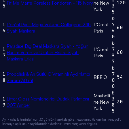
120
Fit Me Matte Poreless Fondöten - 115 Ivory
ne New
5
3
York
5
₺
1
L'oréal Paris Mega Volume Collagene 24h
L'Oreal
7
60
6
6
Siyah Maskara
Paris
0
₺
Paradise Big Deal Maskara Siyah - Yoğun
1
L'Oreal
7
60
Hacim Veren ve Uzatan Ekstra Siyah
7
9
Paris
Maskara Etkisi
7
₺
1
Propolisli & Arı Sütlü C Vitaminli Aydınlatıcı
7
54
BEE'O
8
0
Serum 30 ml
0
₺
Maybelli
1
Lifter Gloss Nemlendirici Dudak Parlatıcısı -
3
30
ne New
9
8
007 Amber
York
5
Aylık satış tahminleri son 30 günlük harekete göre hesaplanır. Rakamlar Trendyol'un
kamuya açık ürün sayfalarından derlenir; resmi satış verisi değildir.