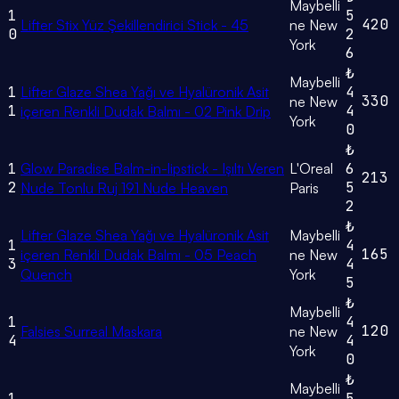
Maybelli
1
5
420
Lifter Stix Yüz Şekillendirici Stick - 45
ne New
0
2
York
6
₺
Maybelli
1
Lifter Glaze Shea Yağı ve Hyalüronik Asit
4
330
ne New
1
4
içeren Renkli Dudak Balmı - 02 Pink Drip
York
0
₺
1
Glow Paradise Balm-in-lipstick - Işıltı Veren
L'Oreal
6
213
2
5
Nude Tonlu Ruj 191 Nude Heaven
Paris
2
₺
Lifter Glaze Shea Yağı ve Hyalüronik Asit
Maybelli
1
4
165
içeren Renkli Dudak Balmı - 05 Peach
ne New
3
4
Quench
York
5
₺
Maybelli
1
4
120
Falsies Surreal Maskara
ne New
4
4
York
0
₺
Maybelli
1
5