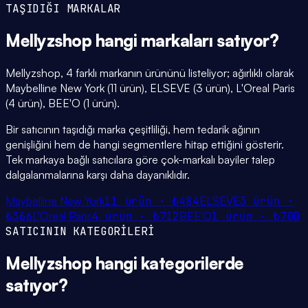
TAŞIDIĞI MARKALAR
Mellyzshop
hangi
markaları
satıyor?
Mellyzshop, 4 farklı markanın ürününü listeliyor; ağırlıklı olarak
Maybelline New York (11 ürün), ELSEVE (3 ürün), L'Oreal Paris
(4 ürün), BEE'O (1 ürün).
Bir satıcının taşıdığı marka çeşitliliği, hem tedarik ağının
genişliğini hem de hangi segmentlere hitap ettiğini gösterir.
Tek markaya bağlı satıcılara göre çok-markalı bayiler talep
dalgalanmalarına karşı daha dayanıklıdır.
Maybelline New York
11
ürün ·
₺484
ELSEVE
3
ürün ·
₺366
L'Oreal Paris
4
ürün ·
₺712
BEE'O
1
ürün ·
₺700
SATICININ KATEGORİLERİ
Mellyzshop
hangi
kategorilerde
satıyor?