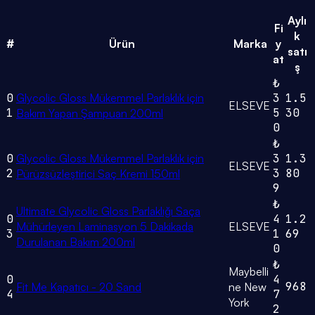
Aylı
Fi
k
#
Ürün
Marka
y
satı
at
ş
₺
0
Glycolic Gloss Mükemmel Parlaklık için
3
1.5
ELSEVE
1
5
30
Bakım Yapan Şampuan 200ml
0
₺
0
Glycolic Gloss Mükemmel Parlaklık için
3
1.3
ELSEVE
2
3
80
Pürüzsüzleştirici Saç Kremi 150ml
9
₺
Ultimate Glycolic Gloss Parlaklığı Saça
0
4
1.2
Mühürleyen Laminasyon 5 Dakikada
ELSEVE
3
1
69
Durulanan Bakım 200ml
0
₺
Maybelli
0
4
968
Fit Me Kapatıcı - 20 Sand
ne New
4
7
York
2