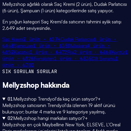
Mellyzshop ağırlıklı olarak Saç Kremi (2 ürün), Dudak Parlatıcısı
(6 ürün), Şampuan (1 ürün) kategorilerinde satış yapıyor.
En yoğun kategori Saç Kremi'da satıcının tahmini aylık satışı
2.649 adet seviyesinde.
Saç Kremi
2
ürün ·
₺374
Dudak Parlatıcısı
6
ürün ·
₺448
Şampuan
1
ürün ·
₺350
Maskara
4
ürün ·
₺652
Kapatıcı
1
ürün ·
₺472
Ruj
2
ürün ·
₺668
Kontür
1
ürün ·
₺526
Fondöten
1
ürün ·
₺535
Cilt Serumu
1
ürün ·
₺700
SIK SORULAN SORULAR
Mellyzshop
hakkında
01
Mellyzshop Trendyol'da kaç ürün satıyor?
+
Mellyzshop satıcısının Trendyol'da izlenen 19 aktif ürünü
bulunuyor; bunlar 4 marka ve 9 kategoriye yayılmış.
02
Mellyzshop hangi markaları satıyor?
+
Mellyzshop en çok Maybelline New York, ELSEVE, L'Oreal
Paris markalarının ürünlerini listeliyor; toplam 4 farklı marka