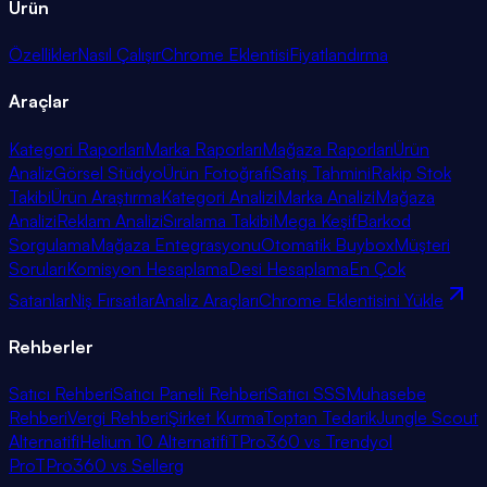
Ürün
Özellikler
Nasıl Çalışır
Chrome Eklentisi
Fiyatlandırma
Araçlar
Kategori Raporları
Marka Raporları
Mağaza Raporları
Ürün
Analiz
Görsel Stüdyo
Ürün Fotoğrafı
Satış Tahmini
Rakip Stok
Takibi
Ürün Araştırma
Kategori Analizi
Marka Analizi
Mağaza
Analizi
Reklam Analizi
Sıralama Takibi
Mega Keşif
Barkod
Sorgulama
Mağaza Entegrasyonu
Otomatik Buybox
Müşteri
Soruları
Komisyon Hesaplama
Desi Hesaplama
En Çok
Satanlar
Niş Fırsatlar
Analiz Araçları
Chrome Eklentisini Yükle
Rehberler
Satıcı Rehberi
Satıcı Paneli Rehberi
Satıcı SSS
Muhasebe
Rehberi
Vergi Rehberi
Şirket Kurma
Toptan Tedarik
Jungle Scout
Alternatifi
Helium 10 Alternatifi
TPro360 vs Trendyol
Pro
TPro360 vs Sellerg