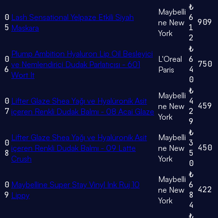
₺
Maybelli
0
Lash Sensational Yelpaze Etkili Siyah
6
909
ne New
5
1
Maskara
York
2
₺
Plump Ambition Hyaluron Lip Oil Besleyici
0
L'Oreal
6
750
ve Nemlendirici Dudak Parlatıcısı - 601
6
4
Paris
Wort It
0
₺
Maybelli
0
Lifter Glaze Shea Yağı ve Hyalüronik Asit
4
459
ne New
7
2
içeren Renkli Dudak Balmı - 08 Acai Glaze
York
9
₺
Lifter Glaze Shea Yağı ve Hyalüronik Asit
Maybelli
0
3
450
içeren Renkli Dudak Balmı - 09 Latte
ne New
8
5
Crush
York
0
₺
Maybelli
0
Maybelline Super Stay Vinyl Ink Ruj 10
6
422
ne New
9
8
Lippy
York
4
₺