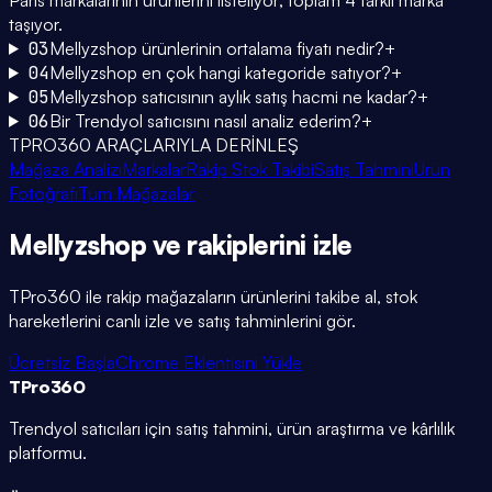
taşıyor.
03
Mellyzshop ürünlerinin ortalama fiyatı nedir?
+
04
Mellyzshop en çok hangi kategoride satıyor?
+
05
Mellyzshop satıcısının aylık satış hacmi ne kadar?
+
06
Bir Trendyol satıcısını nasıl analiz ederim?
+
TPRO360 ARAÇLARIYLA DERİNLEŞ
Mağaza Analizi
Markalar
Rakip Stok Takibi
Satış Tahmini
Ürün
Fotoğrafı
Tüm Mağazalar
Mellyzshop
ve rakiplerini
izle
TPro360 ile rakip mağazaların ürünlerini takibe al, stok
hareketlerini canlı izle ve satış tahminlerini gör.
Ücretsiz Başla
Chrome Eklentisini Yükle
TPro
360
Trendyol satıcıları için satış tahmini, ürün araştırma ve kârlılık
platformu.