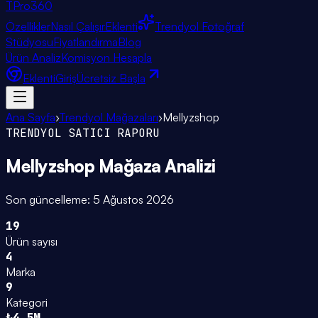
TPro
360
Özellikler
Nasıl Çalışır
Eklenti
Trendyol Fotoğraf
Stüdyosu
Fiyatlandırma
Blog
Ürün Analiz
Komisyon Hesapla
Eklenti
Giriş
Ücretsiz Başla
Ana Sayfa
›
Trendyol Mağazaları
›
Mellyzshop
TRENDYOL SATICI RAPORU
Mellyzshop
Mağaza Analizi
Son güncelleme:
5 Ağustos 2026
19
Ürün sayısı
4
Marka
9
Kategori
₺4.5M