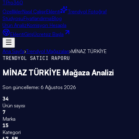
TPro
360
Özellikler
Nasıl Çalışır
Eklenti
Trendyol Fotoğraf
Stüdyosu
Fiyatlandırma
Blog
Ürün Analiz
Komisyon Hesapla
Eklenti
Giriş
Ücretsiz Başla
Ana Sayfa
›
Trendyol Mağazaları
›
MİNAZ TÜRKİYE
TRENDYOL SATICI RAPORU
MİNAZ TÜRKİYE
Mağaza Analizi
Son güncelleme:
6 Ağustos 2026
34
Ürün sayısı
7
Marka
15
Kategori
₺7.5M