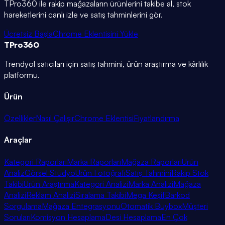
TPro360 ile rakip mağazaların ürünlerini takibe al, stok
hareketlerini canlı izle ve satış tahminlerini gör.
Ücretsiz Başla
Chrome Eklentisini Yükle
TPro
360
Trendyol satıcıları için satış tahmini, ürün araştırma ve kârlılık
platformu.
Ürün
Özellikler
Nasıl Çalışır
Chrome Eklentisi
Fiyatlandırma
Araçlar
Kategori Raporları
Marka Raporları
Mağaza Raporları
Ürün
Analiz
Görsel Stüdyo
Ürün Fotoğrafı
Satış Tahmini
Rakip Stok
Takibi
Ürün Araştırma
Kategori Analizi
Marka Analizi
Mağaza
Analizi
Reklam Analizi
Sıralama Takibi
Mega Keşif
Barkod
Sorgulama
Mağaza Entegrasyonu
Otomatik Buybox
Müşteri
Soruları
Komisyon Hesaplama
Desi Hesaplama
En Çok