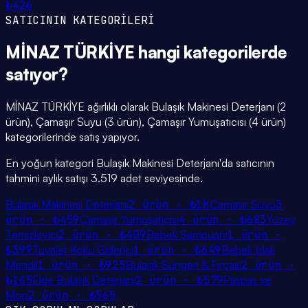
₺426
SATICININ KATEGORİLERİ
MİNAZ TÜRKİYE
hangi
kategorilerde
satıyor?
MİNAZ TÜRKİYE ağırlıklı olarak Bulaşık Makinesi Deterjanı (2
ürün), Çamaşır Suyu (3 ürün), Çamaşır Yumuşatıcısı (4 ürün)
kategorilerinde satış yapıyor.
En yoğun kategori Bulaşık Makinesi Deterjanı'da satıcının
tahmini aylık satışı 3.519 adet seviyesinde.
Bulaşık Makinesi Deterjanı
2
ürün ·
₺1K
Çamaşır Suyu
3
ürün ·
₺459
Çamaşır Yumuşatıcısı
4
ürün ·
₺683
Yüzey
Temizleyici
2
ürün ·
₺409
Bebek Şampuanı
1
ürün ·
₺399
Tuvalet Koku Giderici
1
ürün ·
₺649
Bebek Islak
Mendil
1
ürün ·
₺925
Bulaşık Süngeri & Fırçası
2
ürün ·
₺165
Elde Bulaşık Deterjanı
2
ürün ·
₺579
Paspas ve
Mop
2
ürün ·
₺565