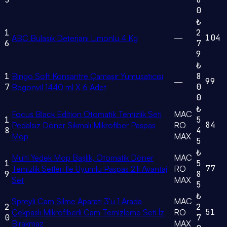
0
₺
1
2
104
ABC Bulaşık Deterjanı Limonlu 4 Kg
—
6
7
9
₺
1
Bingo Soft Konsantre Çamaşır Yumuşatıcısı
8
99
—
7
0
Begonvil 1440 ml X 6 Adet
0
₺
Focus Black Edition Otomatik Temizlik Seti
MAC
1
5
84
Pedalsız Döner Sıkmalı Mikrofiber Paspas
RO
8
4
Mop
MAX
5
₺
Multi Yedek Mop Başlık, Otomatik Döner
MAC
1
5
77
Temizlik Setleri İle Uyumlu Paspas 2'li Avantaj
RO
9
8
Set
MAX
5
₺
Spreyli Cam Silme Aparatı 3'ü 1 Arada
MAC
2
2
51
Çekpaslı Mikrofiberli Cam Temizleme Seti İz
RO
0
7
Bırakmaz
MAX