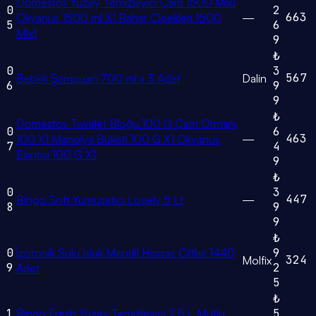
Domestos Yüzey Temizleyici Çam 1500 Mlx1
0
2
663
Okyanus 1500 ml X1 Bahar Çiçekleri 1500
—
5
6
Mlx1
9
₺
0
3
567
Bebek Şampuan 700 ml x 3 Adet
Dalin
6
9
9
₺
Domestos Tuvalet Bloğu 100 G Çam Ormanı
0
6
463
100 X1 Manolya Buketi 100 G X1 Okyanus
—
7
4
Esintisi 100 G X1
9
₺
0
3
447
Bingo Soft Yumuşatıcı Lovely 5 Lt
—
8
9
9
₺
0
İzotonik Sulu Islak Mendil Hassas Ciltler 1440
9
324
Molfix
9
2
Adet
5
₺
1
Bingo Fresh Yüzey Temizleyici 2,5 L Mutlu
5