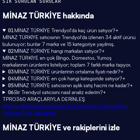
SIK SORULAN SORULAR
MİNAZ TÜRKİYE
hakkında
01
MİNAZ TÜRKİYE Trendyol'da kaç ürün satıyor?
+
MİNAZ TÜRKİYE satıcısının Trendyol'da izlenen 34 aktif ürünü
bulunuyor; bunlar 7 marka ve 15 kategoriye yayılmış.
02
MİNAZ TÜRKİYE hangi markaları satıyor?
+
MİNAZ TÜRKİYE en çok Bingo, Domestos, Yumoş
markalarının ürünlerini listeliyor; toplam 7 farklı marka taşıyor.
03
MİNAZ TÜRKİYE ürünlerinin ortalama fiyatı nedir?
+
04
MİNAZ TÜRKİYE en çok hangi kategoride satıyor?
+
05
MİNAZ TÜRKİYE satıcısının aylık satış hacmi ne kadar?
+
06
Bir Trendyol satıcısını nasıl analiz ederim?
+
TPRO360 ARAÇLARIYLA DERİNLEŞ
Mağaza Analizi
Markalar
Rakip Stok Takibi
Satış Tahmini
Ürün
Fotoğrafı
Tüm Mağazalar
MİNAZ TÜRKİYE
ve rakiplerini
izle