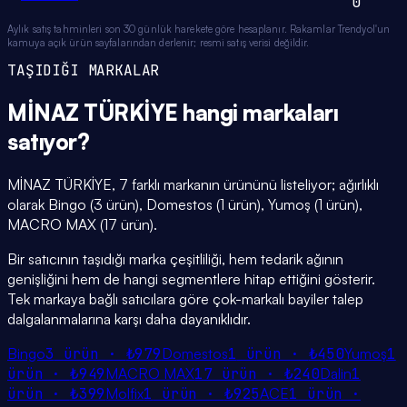
0
Aylık satış tahminleri son 30 günlük harekete göre hesaplanır. Rakamlar Trendyol'un
kamuya açık ürün sayfalarından derlenir; resmi satış verisi değildir.
TAŞIDIĞI MARKALAR
MİNAZ TÜRKİYE
hangi
markaları
satıyor?
MİNAZ TÜRKİYE, 7 farklı markanın ürününü listeliyor; ağırlıklı
olarak Bingo (3 ürün), Domestos (1 ürün), Yumoş (1 ürün),
MACRO MAX (17 ürün).
Bir satıcının taşıdığı marka çeşitliliği, hem tedarik ağının
genişliğini hem de hangi segmentlere hitap ettiğini gösterir.
Tek markaya bağlı satıcılara göre çok-markalı bayiler talep
dalgalanmalarına karşı daha dayanıklıdır.
Bingo
3
ürün ·
₺979
Domestos
1
ürün ·
₺450
Yumoş
1
ürün ·
₺949
MACRO MAX
17
ürün ·
₺240
Dalin
1
ürün ·
₺399
Molfix
1
ürün ·
₺925
ACE
1
ürün ·