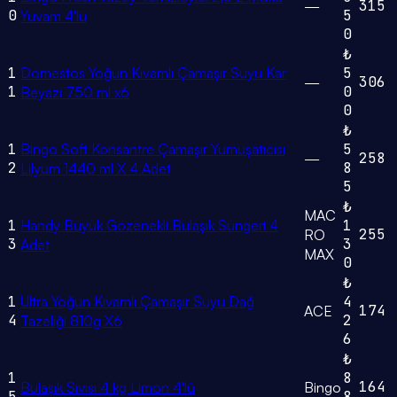
315
—
0
5
Yuvam 4'lü
0
₺
1
Domestos Yoğun Kıvamlı Çamaşır Suyu Kar
5
306
—
1
0
Beyazı 750 ml x6
0
₺
1
Bingo Soft Konsantre Çamaşır Yumuşatıcısı
5
258
—
2
8
Lilyum 1440 ml X 4 Adet
5
₺
MAC
1
Handy Büyük Gözenekli Bulaşık Süngeri 4
1
255
RO
3
3
Adet
MAX
0
₺
1
Ultra Yoğun Kıvamlı Çamaşır Suyu Dağ
4
174
ACE
4
2
Tazeliği 810g X6
6
₺
1
8
164
Bulaşık Sıvısı 4 kg Limon 4'lü
Bingo
5
8