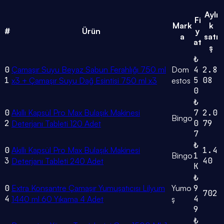
Aylı
Fi
Mark
k
#
Ürün
y
a
satı
at
ş
₺
0
Çamaşır Suyu Beyaz Sabun Ferahlığı 750 ml
Dom
4
2.8
1
5
08
x3 + Çamaşır Suyu Dağ Esintisi 750 ml x3
estos
0
₺
0
Akıllı Kapsül Pro Max Bulaşık Makinesi
7
2.0
Bingo
2
0
79
Deterjanı Tableti 120 Adet
7
₺
0
Akıllı Kapsül Pro Max Bulaşık Makinesi
1.4
Bingo
1
3
40
Deterjanı Tableti 240 Adet
K
₺
0
Extra Konsantre Çamaşır Yumuşatıcısı Lilyum
Yumo
9
702
4
4
1440 ml 60 Yıkama 4 Adet
ş
9
₺