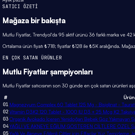
SATICI ÖZETİ
Mağaza
bir bakışta
Mutlu Fiyatlar, Trendyol'da 95 aktif ürünü 36 farklı marka ve 42 
Ortalama ürün fiyatı ₺718; fiyatlar ₺128 ile ₺5K aralığında. Mağ
EN ÇOK SATAN ÜRÜNLER
Mutlu Fiyatlar
şampiyonları
Mutlu Fiyatlar satıcısının son 30 günde en çok satan ürünleri aşağ
#
Ürün
01
Magnezyum Complex 60 Tablet 125 Mg - Bisiglinat - Taurat -
02
Vitamin D3K2 120 Tablet - 1000 IU D3 + 25 Mcg K2 Takviye
03
Organik Avokado İçeren Yenidoğan Bebek Göz Yakmayan Ş
04
YAĞLI VE AKNEYE EĞİLİM GÖSTEREN CİLTLERE ÖZEL SAL
05
Yağlı Ve Akneye Eğilimli Ciltler için Effaclar Yüz Temizleme J