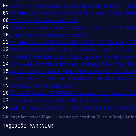
06
Bioxcin Forte Şampuan Tüm Saç Tipleri Için 3x300ml - Yoğ
07
Anthelios Uvmune Anti Dark Spots Fluid Lekeli Ciltlere Öz
08
6 Adet Days Erken Gebelik Testi
09
Sürtünme ve Kabarcık Önleyici Ayak ve Vücut için Stick 8 m
10
Biberon Ve Emzik Temizleyici 500 ml
11
Anthelios Uvmune 400 Invisible Fluid Tüm Cilt Tipleri içi
12
NIVEA SUN SPF 50+ Yüksek Güneş Koruyucu ve Nemlendirici
13
Microfer Demir Takviye Edici Gıda (Lipofer: Patentli Mikroe
14
Multi — Multivitamin Multimineral + Omega3 Balık Yağlı, Ball
15
Venatura Magnezyum Bisglisinat + Sitrat Ve P-5-P Vitamin B
16
PROFESYONEL OVAL YAPILI KAPATICI FIRCASI .NASBR
17
Vitamin D3 400 IU Sprey 20 ml
18
Dercos Energisant ENERGY+ Niasinamid İçeren Koparak Saç
19
Bromelain 500 Mg Takviye Edici Gıda 60 Tablet
20
Gold Konfor 3 Devam Sütü 1 Yaş+ 800 Gr x 3 Adet 2400 G
Aylık satış tahminleri son 30 günlük harekete göre hesaplanır. Rakamlar Trendyol'un kamu
TAŞIDIĞI MARKALAR