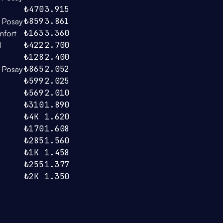
₺470
3.915
₺859
3.861
 Posay
₺163
3.360
mfort
₺422
2.700
d
₺128
2.400
₺865
2.052
 Posay
₺599
2.025
₺569
2.010
₺310
1.890
₺4K
1.620
₺170
1.608
₺285
1.560
₺1K
1.458
₺255
1.377
₺2K
1.350