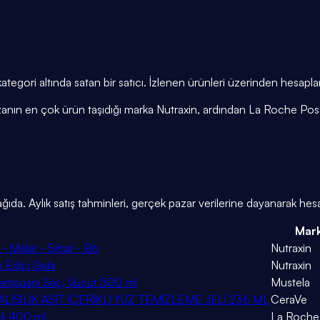
kategori altında satan bir satıcı. İzlenen ürünleri üzerinden hesap
azanın en çok ürün taşıdığı marka Nutraxin, ardından La Roche Pos
ıda. Aylık satış tahminleri, gerçek pazar verilerine dayanarak hesa
Mar
 Malat - Sitrat - B6
Nutraxin
 Edici Gıda
Nutraxin
ampuanı Saç, Vücut 500 ml
Mustela
İSİLİK ASİT İÇERİKLİ YÜZ TEMİZLEME JELİ 236 ML
CeraVe
eli 400 ml
La Roche