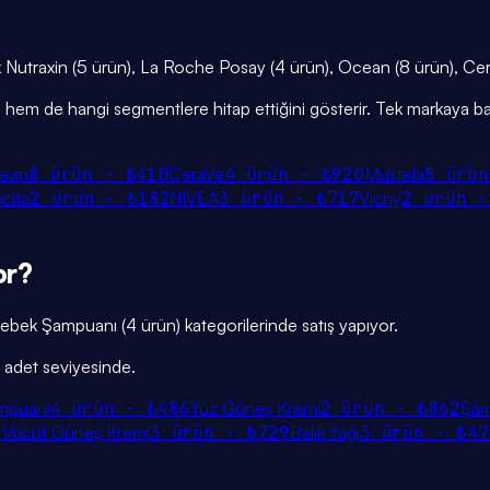
larak Nutraxin (5 ürün), La Roche Posay (4 ürün), Ocean (8 ürün), Ce
iğini hem de hangi segmentlere hitap ettiğini gösterir. Tek markaya ba
ean
8
ürün ·
₺410
CeraVe
4
ürün ·
₺920
Mustela
5
ürü
cita
2
ürün ·
₺182
NIVEA
3
ürün ·
₺717
Vichy
2
ürün 
or?
, Bebek Şampuanı (4 ürün) kategorilerinde satış yapıyor.
5 adet seviyesinde.
mpuanı
4
ürün ·
₺486
Yüz Güneş Kremi
2
ürün ·
₺862
Şa
3
Vücut Güneş Kremi
3
ürün ·
₺729
Balık Yağı
3
ürün ·
₺47