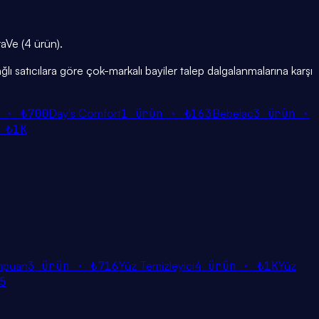
raVe (4 ürün).
ğlı satıcılara göre çok-markalı bayiler talep dalgalanmalarına karşı
n ·
₺700
Day's Comfort
1
ürün ·
₺163
Bebelac
3
ürün ·
·
₺1K
mpuan
3
ürün ·
₺716
Yüz Temizleyici
4
ürün ·
₺1K
Yüz
5