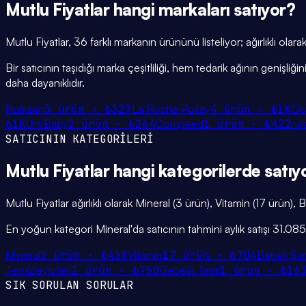
Mutlu Fiyatlar
hangi
markaları
satıyor?
Mutlu Fiyatlar, 36 farklı markanın ürününü listeliyor; ağırlıklı o
Bir satıcının taşıdığı marka çeşitliliği, hem tedarik ağının genişl
daha dayanıklıdır.
Nutraxin
5
ürün ·
₺329
La Roche Posay
4
ürün ·
₺1K
Oc
₺1K
Uni Baby
2
ürün ·
₺264
Compeed
1
ürün ·
₺422
nas
SATICININ KATEGORİLERİ
Mutlu Fiyatlar
hangi
kategorilerde
satıy
Mutlu Fiyatlar ağırlıklı olarak Mineral (3 ürün), Vitamin (17 ürün)
En yoğun kategori Mineral'da satıcının tahmini aylık satışı 31.08
Mineral
3
ürün ·
₺438
Vitamin
17
ürün ·
₺704
Bebek Şa
Temizleyicileri
1
ürün ·
₺750
Gebelik Testi
1
ürün ·
₺16
SIK SORULAN SORULAR