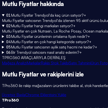
Mutlu Fiyatlar
hakkında
01
Mutlu Fiyatlar Trendyol'da kaç ürün satıyor?
+
Mutlu Fiyatlar satıcısının Trendyol'da izlenen 95 aktif ürünü bu
02
Mutlu Fiyatlar hangi markaları satıyor?
+
Mutlu Fiyatlar en çok Nutraxin, La Roche Posay, Ocean markalarını
03
Mutlu Fiyatlar ürünlerinin ortalama fiyatı nedir?
+
04
Mutlu Fiyatlar en çok hangi kategoride satıyor?
+
05
Mutlu Fiyatlar satıcısının aylık satış hacmi ne kadar?
+
06
Bir Trendyol satıcısını nasıl analiz ederim?
+
TPRO360 ARAÇLARIYLA DERİNLEŞ
Mağaza Analizi
Markalar
Rakip Stok Takibi
Satış Tahmini
Ürün Foto
Mutlu Fiyatlar
ve rakiplerini
izle
TPro360 ile rakip mağazaların ürünlerini takibe al, stok hareketleri
Ücretsiz Başla
Chrome Eklentisini Yükle
TPro
360