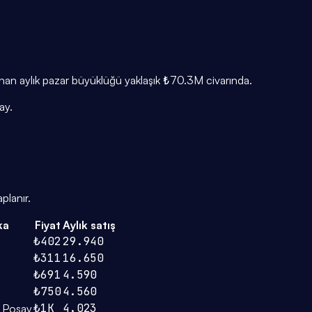
lanan aylık pazar büyüklüğü yaklaşık ₺70.3M civarında.
ay.
planır.
ka
Fiyat
Aylık satış
₺402
29.940
₺311
16.650
₺691
4.590
₺750
4.560
₺1K
4.023
 Posay