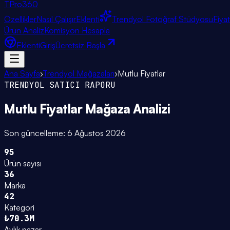
TPro
360
Özellikler
Nasıl Çalışır
Eklenti
Trendyol Fotoğraf Stüdyosu
Fiya
Ürün Analiz
Komisyon Hesapla
Eklenti
Giriş
Ücretsiz Başla
Ana Sayfa
›
Trendyol Mağazaları
›
Mutlu Fiyatlar
TRENDYOL SATICI RAPORU
Mutlu Fiyatlar
Mağaza Analizi
Son güncelleme:
6 Ağustos 2026
95
Ürün sayısı
36
Marka
42
Kategori
₺70.3M
Aylık pazar