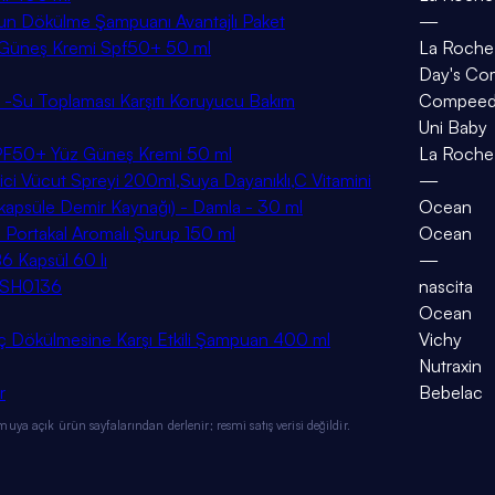
un Dökülme Şampuanı Avantajlı Paket
—
el Güneş Kremi Spf50+ 50 ml
La Roche
Day's Co
l -Su Toplaması Karşıtı Koruyucu Bakım
Compee
Uni Baby
n SPF50+ Yüz Güneş Kremi 50 ml
La Roche
 Vücut Spreyi 200ml,Suya Dayanıklı,C Vitamini
—
nkapsüle Demir Kaynağı) - Damla - 30 ml
Ocean
ı Portakal Aromalı Şurup 150 ml
Ocean
6 Kapsül 60 lı
—
USH0136
nascita
Ocean
 Dökülmesine Karşı Etkili Şampuan 400 ml
Vichy
Nutraxin
r
Bebelac
ya açık ürün sayfalarından derlenir; resmi satış verisi değildir.