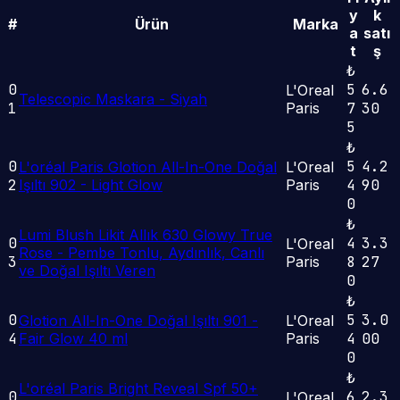
y
k
#
Ürün
Marka
a
satı
t
ş
₺
0
5
6.6
L'Oreal
Telescopic Maskara - Siyah
1
Paris
7
30
5
₺
0
5
4.2
L'oréal Paris Glotion All-In-One Doğal
L'Oreal
2
Işıltı 902 - Light Glow
Paris
4
90
0
₺
Lumi Blush Likit Allık 630 Glowy True
0
4
3.3
L'Oreal
Rose - Pembe Tonlu, Aydınlık, Canlı
3
Paris
8
27
ve Doğal Işıltı Veren
0
₺
0
5
3.0
Glotion All-In-One Doğal Işıltı 901 -
L'Oreal
4
Fair Glow 40 ml
Paris
4
00
0
₺
L'oréal Paris Bright Reveal Spf 50+
0
6
2.3
L'Oreal