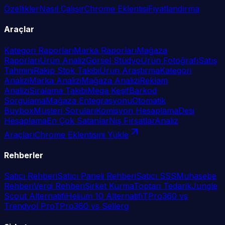
Özellikler
Nasıl Çalışır
Chrome Eklentisi
Fiyatlandırma
Araçlar
Kategori Raporları
Marka Raporları
Mağaza
Raporları
Ürün Analiz
Görsel Stüdyo
Ürün Fotoğrafı
Satış
Tahmini
Rakip Stok Takibi
Ürün Araştırma
Kategori
Analizi
Marka Analizi
Mağaza Analizi
Reklam
Analizi
Sıralama Takibi
Mega Keşif
Barkod
Sorgulama
Mağaza Entegrasyonu
Otomatik
Buybox
Müşteri Soruları
Komisyon Hesaplama
Desi
Hesaplama
En Çok Satanlar
Niş Fırsatlar
Analiz
Araçları
Chrome Eklentisini Yükle
Rehberler
Satıcı Rehberi
Satıcı Paneli Rehberi
Satıcı SSS
Muhasebe
Rehberi
Vergi Rehberi
Şirket Kurma
Toptan Tedarik
Jungle
Scout Alternatifi
Helium 10 Alternatifi
TPro360 vs
Trendyol Pro
TPro360 vs Sellerg