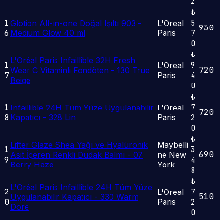
2
₺
1
5
Glotion All-ın-one Doğal Işıltı 903 -
L'Oreal
930
6
Medium Glow 40 ml
Paris
7
0
₺
L'Oréal Paris Infaillible 32H Fresh
1
9
L'Oreal
720
Wear C Vitaminli Fondöten - 130 True
7
Paris
4
Beige
0
₺
1
7
Infaillible 24H Tüm Yüze Uygulanabilir
L'Oreal
720
8
Kapatıcı - 328 Lin
Paris
2
0
₺
Lifter Glaze Shea Yağı ve Hyalüronik
Maybelli
1
3
690
Asit İçeren Renkli Dudak Balmı - 07
ne New
9
4
Berry Haze
York
8
₺
L'Oréal Paris Infaillible 24H Tüm Yüze
2
7
L'Oreal
510
Uygulanabilir Kapatıcı - 330 Warm
0
Paris
2
Dore
0