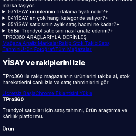
marka taşıyor.
03
YİSAY ürünlerinin ortalama fiyatı nedir?
+
04
YİSAY en çok hangi kategoride satıyor?
+
05
YİSAY satıcısının aylık satış hacmi ne kadar?
+
06
Bir Trendyol satıcısını nasıl analiz ederim?
+
TPRO360 ARAÇLARIYLA DERİNLEŞ
Mağaza Analizi
Markalar
Rakip Stok Takibi
Satış
Tahmini
Ürün Fotoğrafı
Tüm Mağazalar
YİSAY
ve rakiplerini
izle
TPro360 ile rakip mağazaların ürünlerini takibe al, stok
hareketlerini canlı izle ve satış tahminlerini gör.
Ücretsiz Başla
Chrome Eklentisini Yükle
TPro
360
Trendyol satıcıları için satış tahmini, ürün araştırma ve
kârlılık platformu.
Ürün