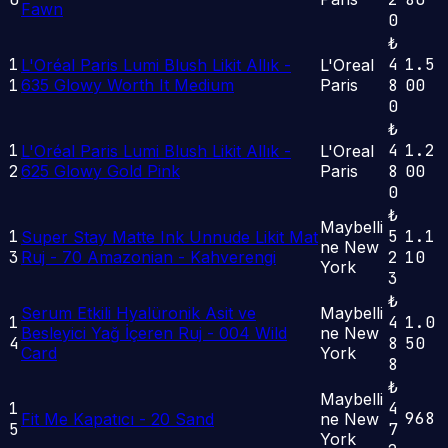
Fawn
0
₺
1
4
1.5
L'Oréal Paris Lumi Blush Likit Allık -
L'Oreal
1
635 Glowy Worth It Medium
Paris
8
00
0
₺
1
4
1.2
L'Oréal Paris Lumi Blush Likit Allık -
L'Oreal
2
625 Glowy Gold Pink
Paris
8
00
0
₺
Maybelli
1
5
1.1
Super Stay Matte Ink Unnude Likit Mat
ne New
3
Ruj - 70 Amazonian - Kahverengi
2
10
York
3
₺
Serum Etkili Hyalüronik Asit ve
Maybelli
1
4
1.0
Besleyici Yağ İçeren Ruj - 004 Wild
ne New
4
8
50
Card
York
8
₺
Maybelli
1
4
968
Fit Me Kapatıcı - 20 Sand
ne New
5
7
York