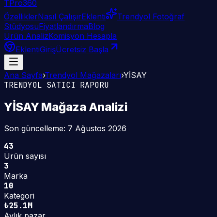
TPro
360
Özellikler
Nasıl Çalışır
Eklenti
Trendyol Fotoğraf
Stüdyosu
Fiyatlandırma
Blog
Ürün Analiz
Komisyon Hesapla
Eklenti
Giriş
Ücretsiz Başla
Ana Sayfa
›
Trendyol Mağazaları
›
YİSAY
TRENDYOL SATICI RAPORU
YİSAY
Mağaza Analizi
Son güncelleme:
7 Ağustos 2026
43
Ürün sayısı
3
Marka
10
Kategori
₺25.1M
Aylık pazar