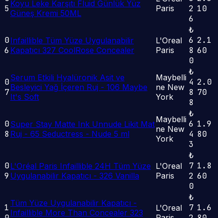
Koyu Leke Karşıtı Fluid Günlük Yüz
5
Paris
2
10
Güneş Kremi 50ML
6
₺
0
6
2.1
Infaillible Tüm Yüze Uygulanabilir
L'Oreal
6
Kapatıcı 327 CoolRose Concealer
Paris
8
60
0
₺
Serum Etkili Hyalüronik Asit ve
Maybelli
0
4
2.0
Besleyici Yağ İçeren Ruj - 106 Maybe
ne New
7
8
70
It's Soft
York
8
₺
Maybelli
0
6
1.9
Super Stay Matte Ink Unnude Likit Mat
ne New
8
Ruj - 65 Seductress - Nude 5 ml
4
80
York
3
₺
0
7
1.8
L'Oréal Paris Infaillible 24H Tüm Yüze
L'Oreal
9
Uygulanabilir Kapatıcı - 326 Vanilla
Paris
2
60
0
₺
Tüm Yüze Uygulanabilir Kapatıcı -
1
7
1.6
L'Oreal
Infaillible More Than Concealer 323
0
Paris
2
80