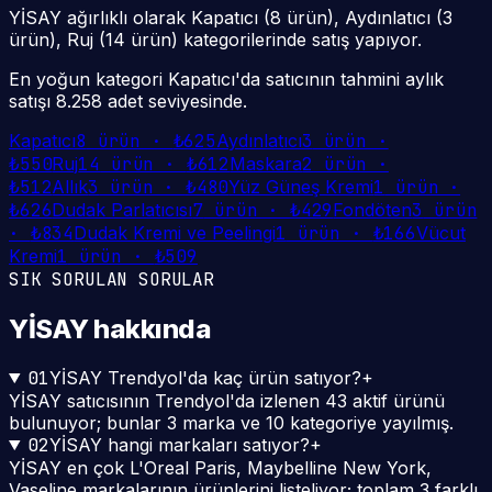
YİSAY ağırlıklı olarak Kapatıcı (8 ürün), Aydınlatıcı (3
ürün), Ruj (14 ürün) kategorilerinde satış yapıyor.
En yoğun kategori Kapatıcı'da satıcının tahmini aylık
satışı 8.258 adet seviyesinde.
Kapatıcı
8
ürün ·
₺625
Aydınlatıcı
3
ürün ·
₺550
Ruj
14
ürün ·
₺612
Maskara
2
ürün ·
₺512
Allık
3
ürün ·
₺480
Yüz Güneş Kremi
1
ürün ·
₺626
Dudak Parlatıcısı
7
ürün ·
₺429
Fondöten
3
ürün
·
₺834
Dudak Kremi ve Peelingi
1
ürün ·
₺166
Vücut
Kremi
1
ürün ·
₺509
SIK SORULAN SORULAR
YİSAY
hakkında
01
YİSAY Trendyol'da kaç ürün satıyor?
+
YİSAY satıcısının Trendyol'da izlenen 43 aktif ürünü
bulunuyor; bunlar 3 marka ve 10 kategoriye yayılmış.
02
YİSAY hangi markaları satıyor?
+
YİSAY en çok L'Oreal Paris, Maybelline New York,
Vaseline markalarının ürünlerini listeliyor; toplam 3 farklı