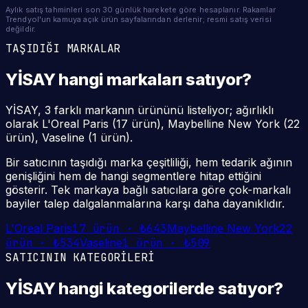
Aylık satış tahminleri son 30 günlük harekete göre hesaplanır. Rakamlar
Trendyol'un kamuya açık ürün sayfalarından derlenir; resmi satış verisi
değildir.
TAŞIDIĞI MARKALAR
YİSAY
hangi
markaları
satıyor?
YİSAY, 3 farklı markanın ürününü listeliyor; ağırlıklı
olarak L'Oreal Paris (17 ürün), Maybelline New York (22
ürün), Vaseline (1 ürün).
Bir satıcının taşıdığı marka çeşitliliği, hem tedarik ağının
genişliğini hem de hangi segmentlere hitap ettiğini
gösterir. Tek markaya bağlı satıcılara göre çok-markalı
bayiler talep dalgalanmalarına karşı daha dayanıklıdır.
L'Oreal Paris
17
ürün ·
₺643
Maybelline New York
22
ürün ·
₺534
Vaseline
1
ürün ·
₺509
SATICININ KATEGORİLERİ
YİSAY
hangi
kategorilerde
satıyor?