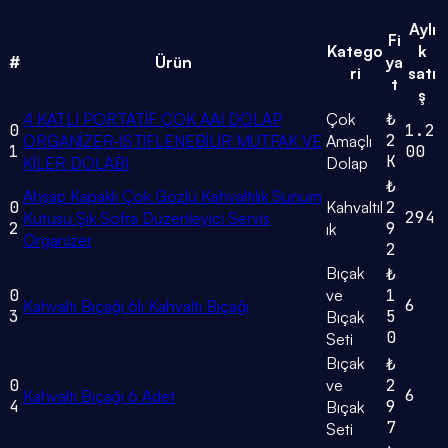
Aylı
Fi
Katego
k
#
Ürün
ya
ri
satı
t
ş
4 KATLI PORTATİF ÇOK AAI DOLAP
Çok
₺
0
1.2
2
ORGANİZER-İSTİFLENEBİLİR MUTFAK VE
Amaçlı
1
00
K
KİLER DOLABI
Dolap
₺
Ahşap Kapaklı Çok Gözlü Kahvaltılık Sunum
0
Kahvaltıl
2
294
Kutusu Şık Sofra Düzenleyici Servis
2
9
ık
Organizer
2
Bıçak
₺
0
ve
1
6
Kahvaltı Bıçağı 6lı Kahvaltı Bıçağı
3
5
Bıçak
0
Seti
Bıçak
₺
0
ve
2
6
Kahvaltı Bıçağı 6 Adet
4
9
Bıçak
7
Seti