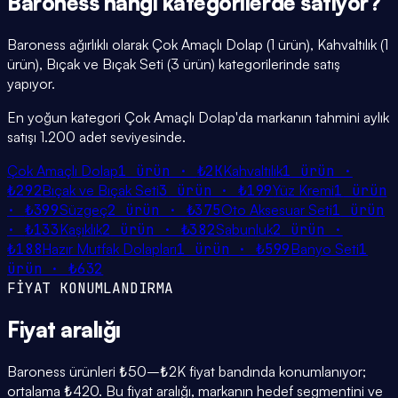
Baroness
hangi
kategorilerde
satıyor?
Baroness ağırlıklı olarak Çok Amaçlı Dolap (1 ürün), Kahvaltılık (1
ürün), Bıçak ve Bıçak Seti (3 ürün) kategorilerinde satış
yapıyor.
En yoğun kategori Çok Amaçlı Dolap'da markanın tahmini aylık
satışı 1.200 adet seviyesinde.
Çok Amaçlı Dolap
1
ürün ·
₺2K
Kahvaltılık
1
ürün ·
₺292
Bıçak ve Bıçak Seti
3
ürün ·
₺199
Yüz Kremi
1
ürün
·
₺399
Süzgeç
2
ürün ·
₺375
Oto Aksesuar Seti
1
ürün
·
₺133
Kaşıklık
2
ürün ·
₺382
Sabunluk
2
ürün ·
₺188
Hazır Mutfak Dolapları
1
ürün ·
₺599
Banyo Seti
1
ürün ·
₺632
FİYAT KONUMLANDIRMA
Fiyat
aralığı
Baroness ürünleri ₺50–₺2K fiyat bandında konumlanıyor;
ortalama ₺420. Bu fiyat aralığı, markanın hedef segmentini ve