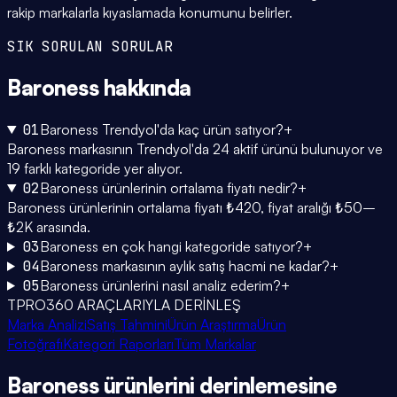
rakip markalarla kıyaslamada konumunu belirler.
SIK SORULAN SORULAR
Baroness
hakkında
01
Baroness Trendyol'da kaç ürün satıyor?
+
Baroness markasının Trendyol'da 24 aktif ürünü bulunuyor ve
19 farklı kategoride yer alıyor.
02
Baroness ürünlerinin ortalama fiyatı nedir?
+
Baroness ürünlerinin ortalama fiyatı ₺420, fiyat aralığı ₺50–
₺2K arasında.
03
Baroness en çok hangi kategoride satıyor?
+
04
Baroness markasının aylık satış hacmi ne kadar?
+
05
Baroness ürünlerini nasıl analiz ederim?
+
TPRO360 ARAÇLARIYLA DERİNLEŞ
Marka Analizi
Satış Tahmini
Ürün Araştırma
Ürün
Fotoğrafı
Kategori Raporları
Tüm Markalar
Baroness
ürünlerini
derinlemesine