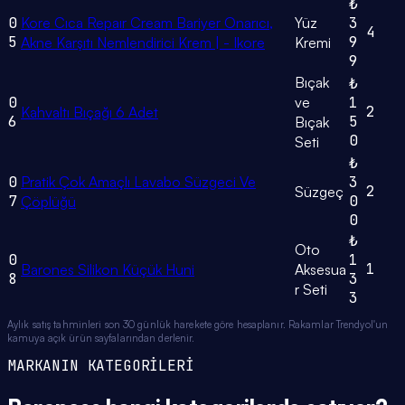
₺
0
Kore Cıca Repaır Cream Bariyer Onarıcı,
Yüz
3
4
5
9
Akne Karşıtı Nemlendirici Krem | - Ikore
Kremi
9
Bıçak
₺
0
ve
1
2
Kahvaltı Bıçağı 6 Adet
6
5
Bıçak
0
Seti
₺
0
Pratik Çok Amaçlı Lavabo Süzgeci Ve
3
2
Süzgeç
7
0
Çöplüğü
0
₺
Oto
0
1
1
Barones Silikon Küçük Huni
Aksesua
8
3
r Seti
3
Aylık satış tahminleri son 30 günlük harekete göre hesaplanır. Rakamlar Trendyol'un
kamuya açık ürün sayfalarından derlenir.
MARKANIN KATEGORİLERİ