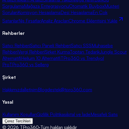
Sorgulama
Mağaza Entegrasyonu
Otomatik Buybox
Müşteri
Soruları
Komisyon Hesaplama
Desi Hesaplama
En Çok
Satanlar
Niş Fırsatlar
Analiz Araçları
Chrome Eklentisini Yükle
Rehberler
Satıcı Rehberi
Satıcı Paneli Rehberi
Satıcı SSS
Muhasebe
Rehberi
Vergi Rehberi
Şirket Kurma
Toptan Tedarik
Jungle Scout
Alternatifi
Helium 10 Alternatifi
TPro360 vs Trendyol
Pro
TPro360 vs Sellerg
Şirket
Hakkımızda
İletişim
Blog
destek@tpro360.com
Yasal
Kullanım Koşulları
Gizlilik Politikası
İptal ve İade
Mesafeli Satış
Çerez Tercihleri
©
2026
TPro360
·
Tüm hakları saklıdır