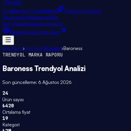
TPro
360
Özellikler
Nasıl Çalışır
Eklenti
Trendyol Fotoğraf
Stüdyosu
Fiyatlandırma
Blog
Ürün Analiz
Komisyon Hesapla
Eklenti
Giriş
Ücretsiz Başla
Ana Sayfa
›
Trendyol Markaları
›
Baroness
TRENDYOL MARKA RAPORU
Baroness
Trendyol Analizi
Son güncelleme:
6 Ağustos 2026
24
Ürün sayısı
₺420
Ortalama fiyat
19
Kategori
₺2M