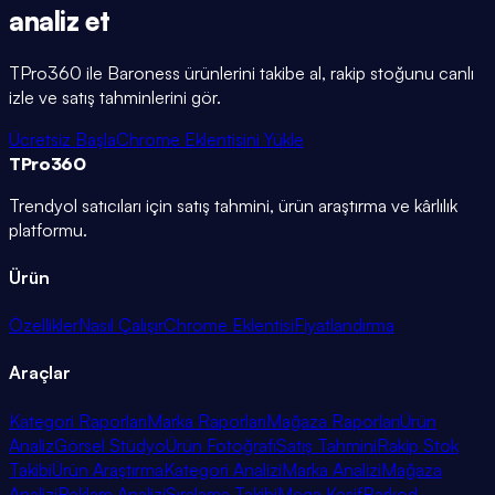
analiz et
TPro360 ile
Baroness
ürünlerini takibe al, rakip stoğunu canlı
izle ve satış tahminlerini gör.
Ücretsiz Başla
Chrome Eklentisini Yükle
TPro
360
Trendyol satıcıları için satış tahmini, ürün araştırma ve kârlılık
platformu.
Ürün
Özellikler
Nasıl Çalışır
Chrome Eklentisi
Fiyatlandırma
Araçlar
Kategori Raporları
Marka Raporları
Mağaza Raporları
Ürün
Analiz
Görsel Stüdyo
Ürün Fotoğrafı
Satış Tahmini
Rakip Stok
Takibi
Ürün Araştırma
Kategori Analizi
Marka Analizi
Mağaza
Analizi
Reklam Analizi
Sıralama Takibi
Mega Keşif
Barkod