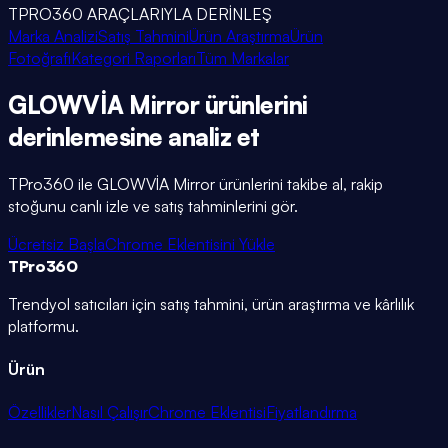
TPRO360 ARAÇLARIYLA DERİNLEŞ
Marka Analizi
Satış Tahmini
Ürün Araştırma
Ürün
Fotoğrafı
Kategori Raporları
Tüm Markalar
GLOWVİA Mirror
ürünlerini
derinlemesine
analiz et
TPro360 ile
GLOWVİA Mirror
ürünlerini takibe al, rakip
stoğunu canlı izle ve satış tahminlerini gör.
Ücretsiz Başla
Chrome Eklentisini Yükle
TPro
360
Trendyol satıcıları için satış tahmini, ürün araştırma ve kârlılık
platformu.
Ürün
Özellikler
Nasıl Çalışır
Chrome Eklentisi
Fiyatlandırma