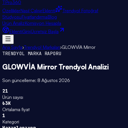
TPro
360
Özellikler
Nasıl Çalışır
Eklenti
Trendyol Fotoğraf
Stüdyosu
Fiyatlandırma
Blog
Ürün Analiz
Komisyon Hesapla
Eklenti
Giriş
Ücretsiz Başla
Ana Sayfa
›
Trendyol Markaları
›
GLOWVİA Mirror
TRENDYOL MARKA RAPORU
GLOWVİA Mirror
Trendyol Analizi
Son güncelleme:
8 Ağustos 2026
21
Ürün sayısı
₺3K
Ortalama fiyat
1
Kategori
Hazırlanıyor