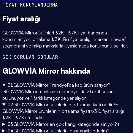
FİYAT KONUMLANDIRMA
Fiyat
aralığı
GLOWVİA Mirror ürünleri ₺2K–₺7K fiyat bandında
konumlanıyor; ortalama ₺3K. Bu fiyat aralığı, markanın hedef
segmentini ve rakip markalarla kıyaslamada konumunu belirler.
SIK SORULAN SORULAR
GLOWVİA Mirror
hakkında
01
GLOWVİA Mirror Trendyol'da kaç ürün satıyor?
+
GLOWVİA Mirror markasının Trendyol'da 21 aktif ürünü
bulunuyor ve 1 farklı kategoride yer alıyor.
02
GLOWVİA Mirror ürünlerinin ortalama fiyatı nedir?
+
GLOWVİA Mirror ürünlerinin ortalama fiyatı ₺3K, fiyat aralığı
₺2K–₺7K arasında.
03
GLOWVİA Mirror en çok hangi kategoride satıyor?
+
04
GLOWVİA Mirror ürünlerini nasıl analiz ederim?
+