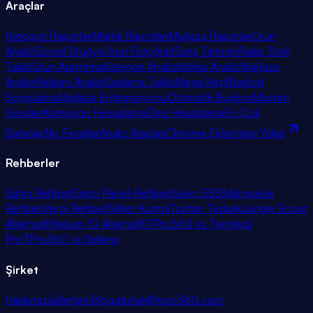
Araçlar
Kategori Raporları
Marka Raporları
Mağaza Raporları
Ürün
Analiz
Görsel Stüdyo
Ürün Fotoğrafı
Satış Tahmini
Rakip Stok
Takibi
Ürün Araştırma
Kategori Analizi
Marka Analizi
Mağaza
Analizi
Reklam Analizi
Sıralama Takibi
Mega Keşif
Barkod
Sorgulama
Mağaza Entegrasyonu
Otomatik Buybox
Müşteri
Soruları
Komisyon Hesaplama
Desi Hesaplama
En Çok
Satanlar
Niş Fırsatlar
Analiz Araçları
Chrome Eklentisini Yükle
Rehberler
Satıcı Rehberi
Satıcı Paneli Rehberi
Satıcı SSS
Muhasebe
Rehberi
Vergi Rehberi
Şirket Kurma
Toptan Tedarik
Jungle Scout
Alternatifi
Helium 10 Alternatifi
TPro360 vs Trendyol
Pro
TPro360 vs Sellerg
Şirket
Hakkımızda
İletişim
Blog
destek@tpro360.com