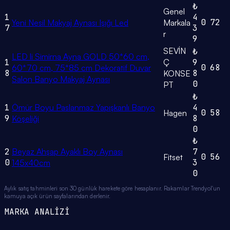
₺
Genel
1
4
0
72
Yeni Nesil Makyaj Aynası Işığı Led
Markala
7
3
r
9
SEVİN
₺
LED li Simirna Ayna GOLD 50*60 cm,
1
Ç
9
0
68
60*70 cm, 75*85 cm Dekoratif Duvar
8
8
KONSE
Salon Banyo Makyaj Aynası
0
PT
₺
1
Ömür Boyu Paslanmaz Yapışkanlı Banyo
4
0
58
Hagen
9
8
Köşeliği
0
₺
2
Beyaz Ahşap Ayaklı Boy Aynası
7
0
56
Fitset
0
3
145x40cm
0
Aylık satış tahminleri son 30 günlük harekete göre hesaplanır. Rakamlar Trendyol'un
kamuya açık ürün sayfalarından derlenir.
MARKA ANALİZİ