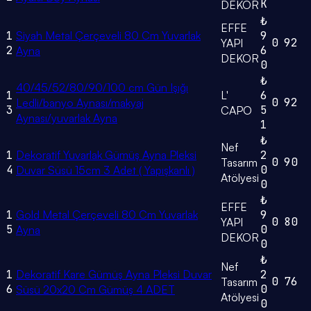
K
DEKOR
₺
EFFE
1
Siyah Metal Çerçeveli 80 Cm Yuvarlak
9
0
92
YAPI
2
6
Ayna
DEKOR
0
₺
40/45/52/80/90/100 cm Gün Işığı
1
L'
6
0
92
Ledli/banyo Aynası/makyaj
3
5
CAPO
Aynası/yuvarlak Ayna
1
₺
Nef
1
Dekoratif Yuvarlak Gümüş Ayna Pleksi
2
0
90
Tasarım
4
0
Duvar Süsü 15cm 3 Adet ( Yapışkanlı )
Atölyesi
0
₺
EFFE
1
Gold Metal Çerçeveli 80 Cm Yuvarlak
9
0
80
YAPI
5
0
Ayna
DEKOR
0
₺
Nef
1
Dekoratif Kare Gümüş Ayna Pleksi Duvar
2
0
76
Tasarım
6
0
Süsü 20x20 Cm Gümüş 4 ADET
Atölyesi
0