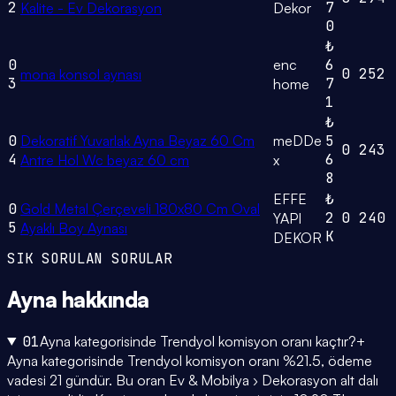
2
7
Kalite - Ev Dekorasyon
Dekor
0
₺
0
enc
6
0
252
mona konsol aynası
3
7
home
1
₺
0
Dekoratif Yuvarlak Ayna Beyaz 60 Cm
meDDe
5
0
243
4
6
Antre Hol Wc beyaz 60 cm
x
8
EFFE
₺
0
Gold Metal Çerçeveli 180x80 Cm Oval
2
0
240
YAPI
5
Ayaklı Boy Aynası
K
DEKOR
SIK SORULAN SORULAR
Ayna
hakkında
01
Ayna kategorisinde Trendyol komisyon oranı kaçtır?
+
Ayna kategorisinde Trendyol komisyon oranı %21.5, ödeme
vadesi 21 gündür. Bu oran Ev & Mobilya › Dekorasyon alt dalı