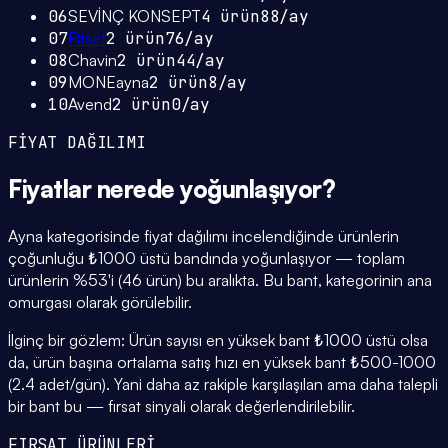
06
SEVİNÇ KONSEPT
4
ürün
88
/ay
07
Fitset
2
ürün
76
/ay
08
Chavin
2
ürün
44
/ay
09
MONEayna
2
ürün
8
/ay
10
Avend
2
ürün
0
/ay
FİYAT DAĞILIMI
Fiyatlar
nerede yoğunlaşıyor
?
Ayna kategorisinde fiyat dağılımı incelendiğinde ürünlerin
çoğunluğu ₺1000 üstü bandında yoğunlaşıyor — toplam
ürünlerin %53'i (46 ürün) bu aralıkta. Bu bant, kategorinin ana
omurgası olarak görülebilir.
İlginç bir gözlem: Ürün sayısı en yüksek bant ₺1000 üstü olsa
da, ürün başına ortalama satış hızı en yüksek bant ₺500-1000
(2.4 adet/gün). Yani daha az rakiple karşılaşılan ama daha talepli
bir bant bu — fırsat sinyali olarak değerlendirilebilir.
FIRSAT ÜRÜNLERİ