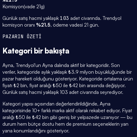
Komisyon
(
vade 21g
)
Günlük satış hacmi yaklaşık
103
adet civarında.
Trendyol
komisyon oranı
%
21.5
, ödeme vadesi
21
gün.
PAZARIN ÖZETİ
Kategori
bir bakışta
Ayna, Trendyol'un Ayna dalında aktif bir kategoridir. Son
veriler, kategoride aylık yaklaşık ₺3.9 milyon büyüklüğünde bir
pazar hareketi olduğunu gösteriyor. Kategoride ortalama ürün
fiyatı ₺2 bin, fiyat aralığı ₺50 ile ₺42 bin arasında değişiyor.
Günlük satış hacmi yaklaşık 103 adet civarında seyrediyor.
Kategori yapısı açısından değerlendirildiğinde, Ayna
kategorisinde 10+ farklı marka aktif olarak rekabet ediyor. Fiyat
aralığı ₺50 ile ₺42 bin gibi geniş bir yelpazede uzanıyor — bu
durum hem bütçe dostu hem de premium seçeneklerin yan
yana konumlandığını gösteriyor.