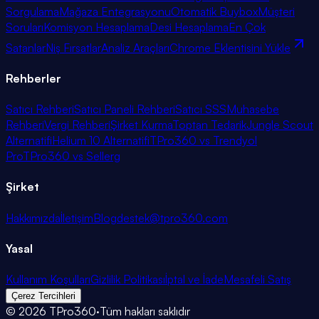
Sorgulama
Mağaza Entegrasyonu
Otomatik Buybox
Müşteri
Soruları
Komisyon Hesaplama
Desi Hesaplama
En Çok
Satanlar
Niş Fırsatlar
Analiz Araçları
Chrome Eklentisini Yükle
Rehberler
Satıcı Rehberi
Satıcı Paneli Rehberi
Satıcı SSS
Muhasebe
Rehberi
Vergi Rehberi
Şirket Kurma
Toptan Tedarik
Jungle Scout
Alternatifi
Helium 10 Alternatifi
TPro360 vs Trendyol
Pro
TPro360 vs Sellerg
Şirket
Hakkımızda
İletişim
Blog
destek@tpro360.com
Yasal
Kullanım Koşulları
Gizlilik Politikası
İptal ve İade
Mesafeli Satış
Çerez Tercihleri
©
2026
TPro360
·
Tüm hakları saklıdır