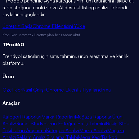
TPro360 paneli ile
Ayna
kategorisinin tüm ürünlerini takibe al,
rakip stoğunu canlı izle ve AI destekli listing analizi ile kendi
sayfalarını güçlendir.
Ücretsiz Başla
Chrome Eklentisini Yükle
Kredi kartı istemez · Ücretsiz plan her zaman aktif
TPro
360
Trendyol satıcıları için satış tahmini, ürün araştırma ve kârlılık
platformu.
Ürün
Özellikler
Nasıl Çalışır
Chrome Eklentisi
Fiyatlandırma
Araçlar
Kategori Raporları
Marka Raporları
Mağaza Raporları
Ürün
Analiz
Görsel Stüdyo
Ürün Fotoğrafı
Satış Tahmini
Rakip Stok
Takibi
Ürün Araştırma
Kategori Analizi
Marka Analizi
Mağaza
Analizi
Reklam Analizi
Sıralama Takibi
Mega Keşif
Barkod