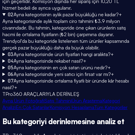
için geçerlidir. Komisyon dışında her sipariş için 10,20 TL
hizmet bedeli de ayrıca uygulanır.
02
Ayna kategorisinin aylık pazar büyüklüğü ne kadar?
+
Ayna kategorisinde aylık toplam ciro tahmini ₺3.9 milyon
civarındadır. Bu tahmin, kategoride öne çıkan ürünlerin satış
hacmi ile ortalama fiyatların (₺2 bin) çarpımına dayanır.
Trendyol'da bu kategoride listelenen tüm ürünler kapsamında
gerçek pazar büyüklüğü daha da büyük olabilir.
03
Ayna kategorisinde ürün fiyatları hangi aralıkta?
+
04
Ayna kategorisinde rekabet nasıl?
+
05
Ayna kategorisinin en çok satan ürünü nedir?
+
06
Ayna kategorisinde yeni satıcı için fırsat var mı?
+
07
Ayna kategorisinde ortalama fiyatlı bir üründe kâr hesabı
nasıl?
+
TPro360 ARAÇLARIYLA DERİNLEŞ
Ayna Ürün Fotoğrafı
Satış Tahmini
Ürün Araştırma
Kategori
Analizi
En Çok Satanlar
Komisyon Hesaplama
Tüm Kategoriler
Bu kategoriyi
derinlemesine
analiz et