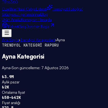
TPro
360
Özellikler
Nasıl Çalışır
Eklenti
Trendyol Fotoğraf
Stüdyosu
Fiyatlandırma
Blog
Ürün Analiz
Komisyon Hesapla
Eklenti
Giriş
Ücretsiz Başla
Ana Sayfa
›
Trendyol Kategorileri
›
Ayna
TRENDYOL KATEGORİ RAPORU
Ayna
Kategorisi
Ayna
·
Son güncelleme:
7 Ağustos 2026
₺3.9M
Aylık pazar
₺2K
Ortalama fiyat
₺50–₺42K
Fiyat aralığı
%21.5