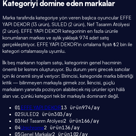
Kategoriyi domine eden
markalar
Marka tarafında kategoriye yön veren başlıca oyuncular EFFE
YAPI DEKOR (13 ürün), SULED (2 ürün), Nef Tasarım Atölyesi
(2 ürün). EFFE YAPI DEKOR kategorinin en fazla ürünle
konumlanan markası ve aylık yaklaşık 974 adet satış
gerçekleştiriyor. EFFE YAPI DEKOR'in ortalama fiyatı ₺2 bin ile
kategori ortalamasıyla uyumlu.
İlk beş markanın toplam satışı, kategorinin genel hacminin
önemli bir kısmını oluşturuyor. Bu durum yeni girecek satıcılar
için iki önemli sinyal veriyor: Birincisi, kategoride marka bilinirliği
kritik — bilinmeyen markayla girmek zor. İkincisi, güçlü
markaların yanında pozisyon alabilecek niş ürünler için hâlâ
alan var, çünkü kategori tek bir markayla dominant değil.
01
EFFE YAPI DEKOR
13
ürün
974
/ay
02
SULED
2
ürün
303
/ay
03
Nef Tasarım Atölyesi
2
ürün
166
/ay
04
Unichrome
2
ürün
136
/ay
05
Genel Markalar
2
ürün
102
/ay