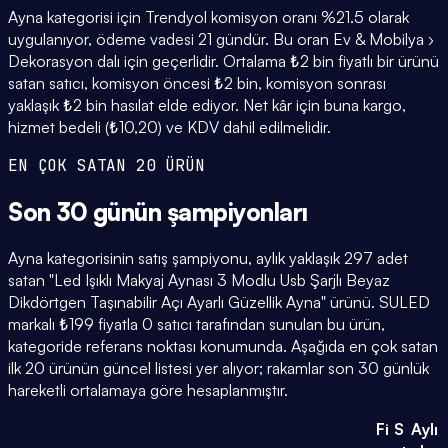
Ayna kategorisi için Trendyol komisyon oranı %21.5 olarak
uygulanıyor, ödeme vadesi 21 gündür. Bu oran Ev & Mobilya ›
Dekorasyon dalı için geçerlidir. Ortalama ₺2 bin fiyatlı bir ürünü
satan satıcı, komisyon öncesi ₺2 bin, komisyon sonrası
yaklaşık ₺2 bin hasılat elde ediyor. Net kâr için buna kargo,
hizmet bedeli (₺10,20) ve KDV dahil edilmelidir.
EN ÇOK SATAN 20 ÜRÜN
Son 30 günün
şampiyonları
Ayna kategorisinin satış şampiyonu, aylık yaklaşık 297 adet
satan "Led Işıklı Makyaj Aynası 3 Modlu Usb Şarjlı Beyaz
Dikdörtgen Taşınabilir Açı Ayarlı Güzellik Ayna" ürünü. SULED
markalı ₺199 fiyatla 0 satıcı tarafından sunulan bu ürün,
kategoride referans noktası konumunda. Aşağıda en çok satan
ilk 20 ürünün güncel listesi yer alıyor; rakamlar son 30 günlük
hareketli ortalamaya göre hesaplanmıştır.
Fi
S
Aylı