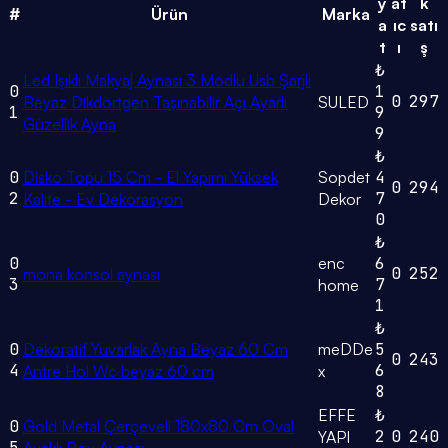
y
at
k
#
Ürün
Marka
a
ıc
satı
t
ı
ş
₺
Led Işıklı Makyaj Aynası 3 Modlu Usb Şarjlı
0
1
0
297
Beyaz Dikdörtgen Taşınabilir Açı Ayarlı
SULED
1
9
Güzellik Ayna
9
₺
0
Disko Topu 15 Cm - El Yapımı Yüksek
Sopdet
4
0
294
2
7
Kalite - Ev Dekorasyon
Dekor
0
₺
0
enc
6
0
252
mona konsol aynası
3
7
home
1
₺
0
Dekoratif Yuvarlak Ayna Beyaz 60 Cm
meDDe
5
0
243
4
6
Antre Hol Wc beyaz 60 cm
x
8
EFFE
₺
0
Gold Metal Çerçeveli 180x80 Cm Oval
2
0
240
YAPI
5