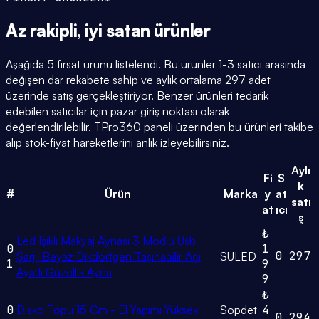
Az rakipli,
iyi satan
ürünler
Aşağıda 5 fırsat ürünü listelendi. Bu ürünler 1-3 satıcı arasında
değişen dar rekabete sahip ve aylık ortalama 297 adet
üzerinde satış gerçekleştiriyor. Benzer ürünleri tedarik
edebilen satıcılar için pazar giriş noktası olarak
değerlendirilebilir. TPro360 paneli üzerinden bu ürünleri takibe
alıp stok-fiyat hareketlerini anlık izleyebilirsiniz.
Aylı
Fi
S
k
#
Ürün
Marka
y
at
satı
at
ıcı
ş
₺
Led Işıklı Makyaj Aynası 3 Modlu Usb
0
1
0
297
Şarjlı Beyaz Dikdörtgen Taşınabilir Açı
SULED
1
9
Ayarlı Güzellik Ayna
9
₺
0
Disko Topu 15 Cm - El Yapımı Yüksek
Sopdet
4
0
294