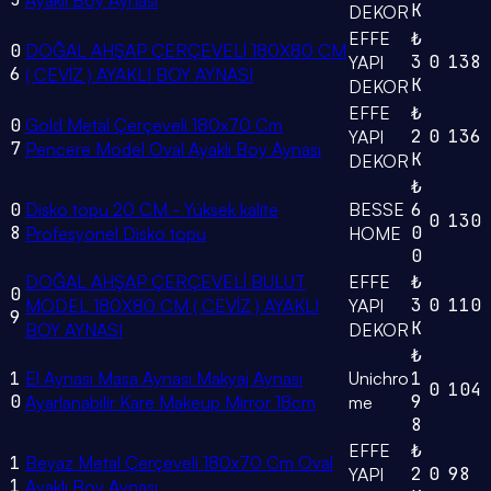
Ayaklı Boy Aynası
K
DEKOR
EFFE
₺
0
DOĞAL AHŞAP ÇERÇEVELİ 180X80 CM
3
0
138
YAPI
6
( CEVİZ ) AYAKLI BOY AYNASI
K
DEKOR
EFFE
₺
0
Gold Metal Çerçeveli 180x70 Cm
2
0
136
YAPI
7
Pencere Model Oval Ayaklı Boy Aynası
K
DEKOR
₺
0
Disko topu 20 CM - Yüksek kalite
BESSE
6
0
130
8
0
Profesyonel Disko topu
HOME
0
DOĞAL AHŞAP ÇERÇEVELİ BULUT
EFFE
₺
0
3
0
110
MODEL 180X80 CM ( CEVİZ ) AYAKLI
YAPI
9
K
BOY AYNASI
DEKOR
₺
1
El Aynası Masa Aynası Makyaj Aynası
Unichro
1
0
104
0
9
Ayarlanabilir Kare Makeup Mirror 18cm
me
8
EFFE
₺
1
Beyaz Metal Çerçeveli 180x70 Cm Oval
2
0
98
YAPI
1
Ayaklı Boy Aynası