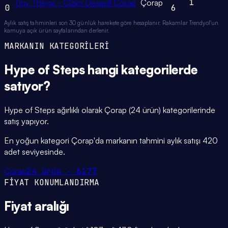
1
Tiny Things - Çizim Desenli Çorap
Çorap
0
6
Aylık satış tahminleri son 30 günlük harekete göre hesaplanır. Rakamlar Trendyol'un
kamuya açık ürün sayfalarından derlenir.
MARKANIN KATEGORİLERİ
Hype of Steps
hangi
kategorilerde
satıyor?
Hype of Steps ağırlıklı olarak Çorap (24 ürün) kategorilerinde
satış yapıyor.
En yoğun kategori Çorap'da markanın tahmini aylık satışı 420
adet seviyesinde.
Çorap
24
ürün ·
₺177
FİYAT KONUMLANDIRMA
Fiyat
aralığı