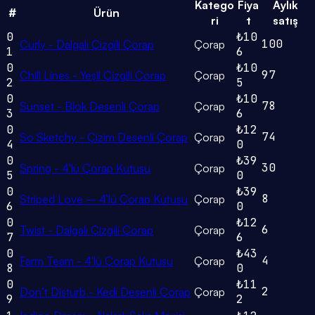
Katego
Fiya
Aylık
#
Ürün
ri
t
satış
0
₺10
100
Curly - Dalgalı Çizgili Çorap
Çorap
1
6
0
₺10
97
Chill Lines - Yeşil Çizgili Çorap
Çorap
2
5
0
₺10
78
Sunset - Blok Desenli Çorap
Çorap
3
6
0
₺12
74
So Sketchy - Çizim Desenli Çorap
Çorap
4
0
0
₺39
30
Spring - 4'lü Çorap Kutusu
Çorap
5
0
0
₺39
8
Striped Love – 4’lü Çorap Kutusu
Çorap
6
0
0
₺12
6
Twist - Dalgalı Çizgili Çorap
Çorap
7
6
0
₺43
4
Farm Team - 4'lü Çorap Kutusu
Çorap
8
0
0
₺11
2
Don’t Disturb - Kedi Desenli Çorap
Çorap
9
2