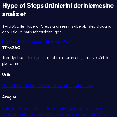
Hype of Steps
ürünlerini
derinlemesine
analiz et
TPro360 ile
Hype of Steps
ürünlerini takibe al, rakip stoğunu
canlı izle ve satış tahminlerini gör.
Ücretsiz Başla
Chrome Eklentisini Yükle
TPro
360
Trendyol satıcıları için satış tahmini, ürün araştırma ve kârlılık
platformu.
Ürün
Özellikler
Nasıl Çalışır
Chrome Eklentisi
Fiyatlandırma
Araçlar
Kategori Raporları
Marka Raporları
Mağaza Raporları
Ürün
Analiz
Görsel Stüdyo
Ürün Fotoğrafı
Satış Tahmini
Rakip Stok