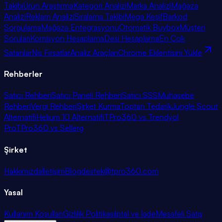
Takibi
Ürün Araştırma
Kategori Analizi
Marka Analizi
Mağaza
Analizi
Reklam Analizi
Sıralama Takibi
Mega Keşif
Barkod
Sorgulama
Mağaza Entegrasyonu
Otomatik Buybox
Müşteri
Soruları
Komisyon Hesaplama
Desi Hesaplama
En Çok
Satanlar
Niş Fırsatlar
Analiz Araçları
Chrome Eklentisini Yükle
Rehberler
Satıcı Rehberi
Satıcı Paneli Rehberi
Satıcı SSS
Muhasebe
Rehberi
Vergi Rehberi
Şirket Kurma
Toptan Tedarik
Jungle Scout
Alternatifi
Helium 10 Alternatifi
TPro360 vs Trendyol
Pro
TPro360 vs Sellerg
Şirket
Hakkımızda
İletişim
Blog
destek@tpro360.com
Yasal
Kullanım Koşulları
Gizlilik Politikası
İptal ve İade
Mesafeli Satış