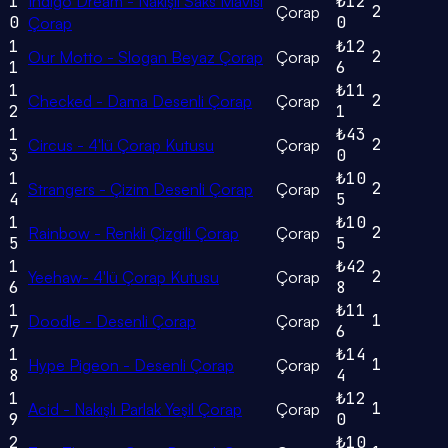
1
Indigo Dream - Nakışlı Saks Mavisi
₺12
2
Çorap
0
0
Çorap
1
₺12
2
Our Motto - Slogan Beyaz Çorap
Çorap
1
6
1
₺11
2
Checked - Dama Desenli Çorap
Çorap
2
1
1
₺43
2
Circus - 4'lü Çorap Kutusu
Çorap
3
0
1
₺10
2
Strangers - Çizim Desenli Çorap
Çorap
4
5
1
₺10
2
Rainbow - Renkli Çizgili Çorap
Çorap
5
5
1
₺42
2
Yeehaw- 4'lü Çorap Kutusu
Çorap
6
8
1
₺11
1
Doodle - Desenli Çorap
Çorap
7
6
1
₺14
1
Hype Pigeon - Desenli Çorap
Çorap
8
4
1
₺12
1
Acid - Nakışlı Parlak Yeşil Çorap
Çorap
9
0
2
₺10