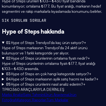
Hype of Steps ürünleri ₺103–₺430 fiyat bandında
konumlanıyor; ortalama ₺177. Bu fiyat aralığı, markanın hedef
segmentini ve rakip markalarla kıyaslamada konumunu belirler.
SIK SORULAN SORULAR
Hype of Steps
hakkında
01
Hype of Steps Trendyol'da kaç ürün satıyor?
+
Hype of Steps markasının Trendyol'da 24 aktif ürünü
bulunuyor ve 1 farklı kategoride yer alıyor.
02
Hype of Steps ürünlerinin ortalama fiyatı nedir?
+
Hype of Steps ürünlerinin ortalama fiyatı ₺177, fiyat aralığı
₺103–₺430 arasında.
03
Hype of Steps en çok hangi kategoride satıyor?
+
04
Hype of Steps markasının aylık satış hacmi ne kadar?
+
05
Hype of Steps ürünlerini nasıl analiz ederim?
+
TPRO360 ARAÇLARIYLA DERİNLEŞ
Marka Analizi
Satış Tahmini
Ürün Araştırma
Ürün
Fotoğrafı
Kategori Raporları
Tüm Markalar