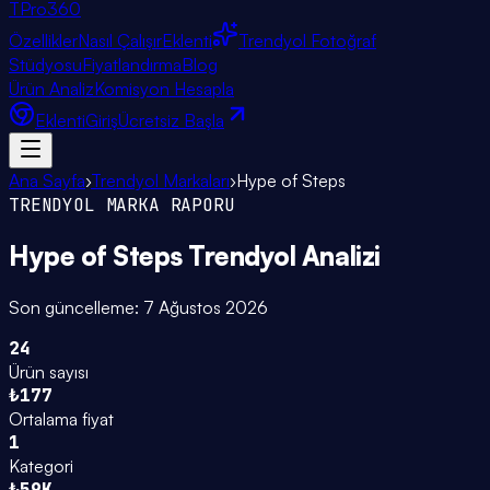
TPro
360
Özellikler
Nasıl Çalışır
Eklenti
Trendyol Fotoğraf
Stüdyosu
Fiyatlandırma
Blog
Ürün Analiz
Komisyon Hesapla
Eklenti
Giriş
Ücretsiz Başla
Ana Sayfa
›
Trendyol Markaları
›
Hype of Steps
TRENDYOL MARKA RAPORU
Hype of Steps
Trendyol Analizi
Son güncelleme:
7 Ağustos 2026
24
Ürün sayısı
₺177
Ortalama fiyat
1
Kategori
₺59K