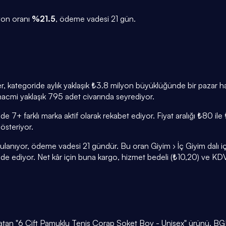
yon oranı
%
21.5
, ödeme vadesi
21
gün.
ler, kategoride aylık yaklaşık ₺3.8 milyon büyüklüğünde bir pazar 
 hacmi yaklaşık 795 adet civarında seyrediyor.
nde 7+ farklı marka aktif olarak rekabet ediyor. Fiyat aralığı ₺8
steriyor.
nıyor, ödeme vadesi 21 gündür. Bu oran Giyim › İç Giyim dalı için 
e ediyor. Net kâr için buna kargo, hizmet bedeli (₺10,20) ve KDV d
atan "6 Çift Pamuklu Tenis Çorap Soket Boy - Unisex" ürünü. BGK m