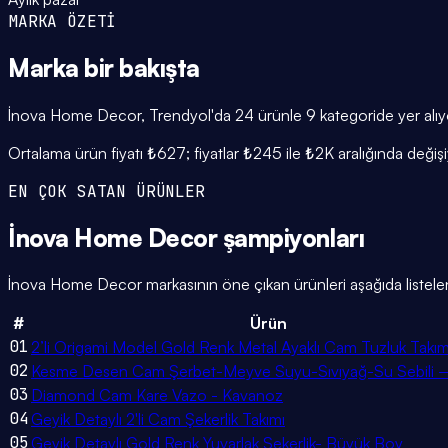
MARKA ÖZETİ
Marka
bir bakışta
İnova Home Decor, Trendyol'da 24 ürünle 9 kategoride yer alıyor
Ortalama ürün fiyatı ₺627; fiyatlar ₺245 ile ₺2K aralığında değiş
EN ÇOK SATAN ÜRÜNLER
İnova Home Decor
şampiyonları
İnova Home Decor markasının öne çıkan ürünleri aşağıda listele
#
Ürün
01
2’li Origami Model Gold Renk Metal Ayaklı Cam Tuzluk Takım
02
Kesme Desen Cam Şerbet-Meyve Suyu-Sıvıyağ-Su Sebili –
03
Diamond Cam Kare Vazo - Kavanoz
04
Geyik Detaylı 2'li Cam Şekerlik Takımı
05
Geyik Detaylı Gold Renk Yuvarlak Şekerlik- Büyük Boy