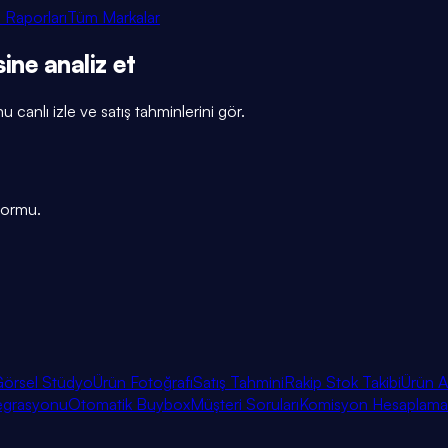
 Raporları
Tüm Markalar
sine
analiz et
u canlı izle ve satış tahminlerini gör.
tformu.
örsel Stüdyo
Ürün Fotoğrafı
Satış Tahmini
Rakip Stok Takibi
Ürün A
egrasyonu
Otomatik Buybox
Müşteri Soruları
Komisyon Hesaplama