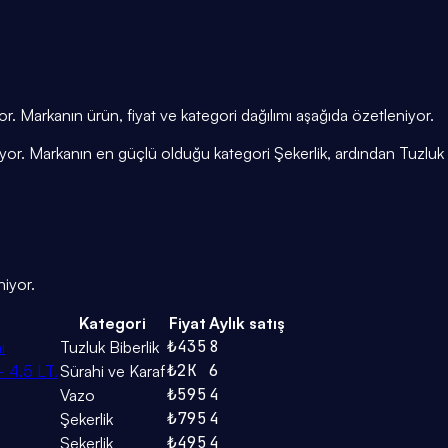
. Markanın ürün, fiyat ve kategori dağılımı aşağıda özetleniyor.
iyor. Markanın en güçlü olduğu kategori Şekerlik, ardından Tuzluk 
niyor.
Kategori
Fiyat
Aylık satış
₺435
8
ı
Tuzluk Biberlik
₺2K
6
 4.5 LT.
Sürahi ve Karaf
₺595
4
Vazo
₺795
4
Şekerlik
₺495
4
Şekerlik