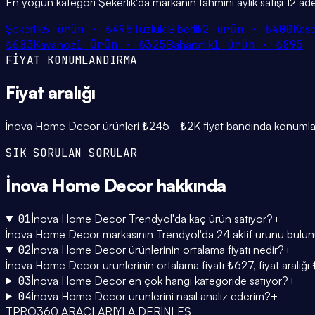
En yoğun kategori Şekerlik'da markanın tahmini aylık satışı 12 ad
Şekerlik
6
ürün ·
₺495
Tuzluk Biberlik
2
ürün ·
₺400
Kas
₺683
Kavanoz
1
ürün ·
₺325
Baharatlık
1
ürün ·
₺895
FİYAT KONUMLANDIRMA
Fiyat
aralığı
İnova Home Decor ürünleri ₺245–₺2K fiyat bandında konumlanıyo
SIK SORULAN SORULAR
İnova Home Decor
hakkında
01
İnova Home Decor Trendyol'da kaç ürün satıyor?
+
İnova Home Decor markasının Trendyol'da 24 aktif ürünü bulunuyo
02
İnova Home Decor ürünlerinin ortalama fiyatı nedir?
+
İnova Home Decor ürünlerinin ortalama fiyatı ₺627, fiyat aralı
03
İnova Home Decor en çok hangi kategoride satıyor?
+
04
İnova Home Decor ürünlerini nasıl analiz ederim?
+
TPRO360 ARAÇLARIYLA DERİNLEŞ