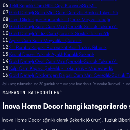
06
Tekli Kapaklı Cam Bitki Çayı Kupası 385 ML.
07
Gold Detaylı Selin Mini Cam Çerezlik-Sosluk Takımı 6'lı
08
Cam Dikdörtgen Sunumluk - Çerez Meyve Tabağı
09
Gold Detaylı Kare Cam Mini Çerezlik-Sosluk Takımı 6'lı
10
Gold Detaylı Yıldız Cam Çerezlik-Sosluk Takımı 6'lı
11
Ayaklı Cam Kase Meyvelik - Çerezlik
12
2’li Bambu Kapaklı Borosilikat Kısa Tuzluk Biberlik
13
Kristal Desen Yüksek Ayaklı Kapaklı Şekerlik
14
Gold Detaylı Oval Cam Mini Çerezlik-Sosluk Takımı 6'lı
15
Kalp Cam Kapaklı Şekerlik - Lokumluk - Mücevherlik
16
Gold Detaylı Dikdörtgen Dalgalı Cam Mini Çerezlik-Sosluk Tak
Aylık satış tahminleri son 30 günlük harekete göre hesaplanır. Rakamlar Trendyol'un ka
MARKANIN KATEGORİLERİ
İnova Home Decor
hangi
kategorilerde
İnova Home Decor ağırlıklı olarak Şekerlik (6 ürün), Tuzluk Biberli