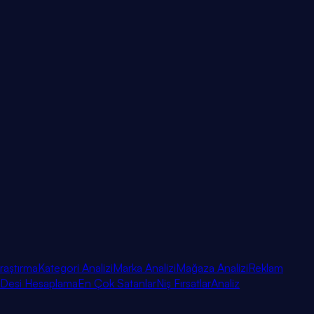
raştırma
Kategori Analizi
Marka Analizi
Mağaza Analizi
Reklam
Desi Hesaplama
En Çok Satanlar
Niş Fırsatlar
Analiz