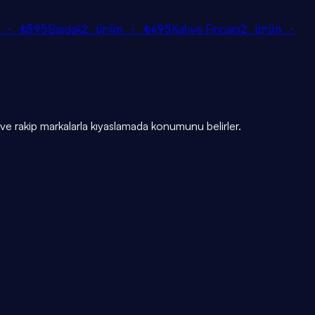
n ·
₺595
Bardak
2
ürün ·
₺495
Kahve Fincanı
2
ürün ·
e rakip markalarla kıyaslamada konumunu belirler.