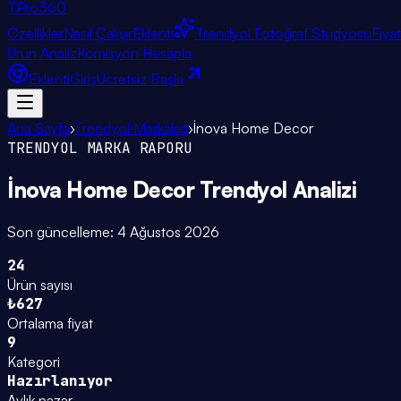
TPro
360
Özellikler
Nasıl Çalışır
Eklenti
Trendyol Fotoğraf Stüdyosu
Fiya
Ürün Analiz
Komisyon Hesapla
Eklenti
Giriş
Ücretsiz Başla
Ana Sayfa
›
Trendyol Markaları
›
İnova Home Decor
TRENDYOL MARKA RAPORU
İnova Home Decor
Trendyol Analizi
Son güncelleme:
4 Ağustos 2026
24
Ürün sayısı
₺627
Ortalama fiyat
9
Kategori
Hazırlanıyor
Aylık pazar