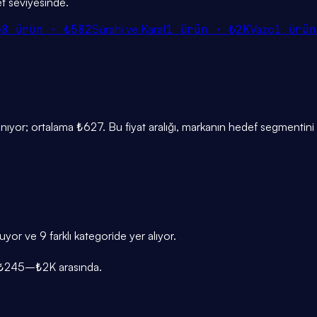
et seviyesinde.
e
8
ürün ·
₺582
Sürahi ve Karaf
1
ürün ·
₺2K
Vazo
1
ürü
r; ortalama ₺627. Bu fiyat aralığı, markanın hedef segmentini v
r ve 9 farklı kategoride yer alıyor.
ğı ₺245–₺2K arasında.