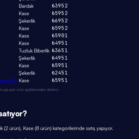
₺395
2
Bardak
₺595
2
Kase
₺695
2
Şekerlik
₺595
2
Kase
₺590
1
Kase
₺495
1
Kase
₺365
1
Tuzluk Biberlik
₺495
1
Şekerlik
₺595
1
Kase
₺245
1
Şekerlik
₺595
1
ımı 6'lı
Kase
muya açık ürün sayfalarından derlenir.
satıyor?
k (2 ürün), Kase (8 ürün) kategorilerinde satış yapıyor.