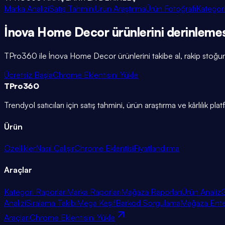
Marka Analizi
Satış Tahmini
Ürün Araştırma
Ürün Fotoğrafı
Kategori
İnova Home Decor
ürünlerini
derinleme
TPro360 ile
İnova Home Decor
ürünlerini takibe al, rakip stoğun
Ücretsiz Başla
Chrome Eklentisini Yükle
TPro
360
Trendyol satıcıları için satış tahmini, ürün araştırma ve kârlılık pla
Ürün
Özellikler
Nasıl Çalışır
Chrome Eklentisi
Fiyatlandırma
Araçlar
Kategori Raporları
Marka Raporları
Mağaza Raporları
Ürün Analiz
G
Analizi
Sıralama Takibi
Mega Keşif
Barkod Sorgulama
Mağaza Ent
Araçları
Chrome Eklentisini Yükle