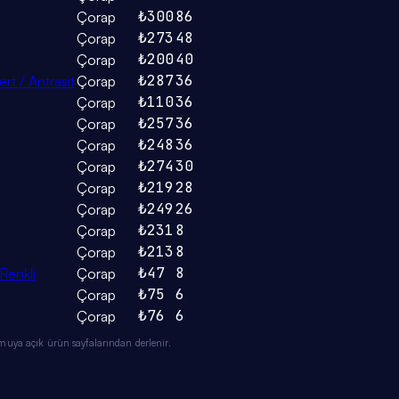
₺300
86
Çorap
₺273
48
Çorap
₺200
40
Çorap
₺287
36
rt / Antrasit
Çorap
₺110
36
Çorap
₺257
36
Çorap
₺248
36
Çorap
₺274
30
Çorap
₺219
28
Çorap
₺249
26
Çorap
₺231
8
Çorap
₺213
8
Çorap
₺47
8
Renkli
Çorap
₺75
6
Çorap
₺76
6
Çorap
muya açık ürün sayfalarından derlenir.