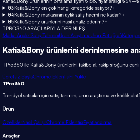
Katia&Bony ürünlerinin ortalama fiyatı ₺186, fiyat aralığı ₺34–
03
Katia&Bony en çok hangi kategoride satıyor?
+
04
Katia&Bony markasının aylık satış hacmi ne kadar?
+
05
Katia&Bony ürünlerini nasıl analiz ederim?
+
TPRO360 ARAÇLARIYLA DERİNLEŞ
Marka Analizi
Satış Tahmini
Ürün Araştırma
Ürün Fotoğrafı
Kategori
Katia&Bony
ürünlerini
derinlemesine
ana
TPro360 ile
Katia&Bony
ürünlerini takibe al, rakip stoğunu canlı 
Ücretsiz Başla
Chrome Eklentisini Yükle
TPro
360
Trendyol satıcıları için satış tahmini, ürün araştırma ve kârlılık pla
Ürün
Özellikler
Nasıl Çalışır
Chrome Eklentisi
Fiyatlandırma
Araçlar