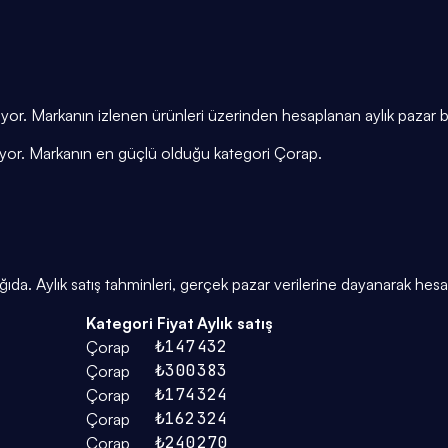
alıyor. Markanın izlenen ürünleri üzerinden hesaplanan aylık pazar
şiyor. Markanın en güçlü olduğu kategori Çorap.
. Aylık satış tahminleri, gerçek pazar verilerine dayanarak hesap
Kategori
Fiyat
Aylık satış
₺147
432
Çorap
₺300
383
Çorap
₺174
324
Çorap
₺162
324
Çorap
₺240
270
Çorap