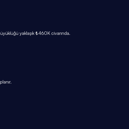
 büyüklüğü yaklaşık ₺460K civarında.
lanır.