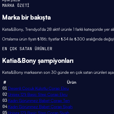
MARKA ÖZETİ
Marka
bir bakışta
Katia&Bony, Trendyol'da 28 aktif ürünle 1 farklı kategoride yer 
Ortalama ürün fiyatı ₺186; fiyatlar ₺34 ile ₺300 aralığında deği
EN ÇOK SATAN ÜRÜNLER
Katia&Bony
şampiyonları
Katia&Bony markasının son 30 günde en çok satan ürünleri aşağıda
#
Ürün
01
Desenli Çocuk Külotlu Çorap Ekru
02
Unisex 12'li Basic Step Çorap Ekru
03
Kadın Görünmez Babet Çorap Ten
04
Kadın Görünmez Babet Çorap Siyah
05
Unisex 12'li Basic Step Çorap Siyah