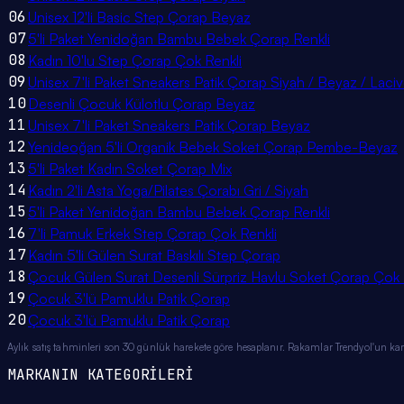
06
Unisex 12'li Basic Step Çorap Beyaz
07
5'li Paket Yenidoğan Bambu Bebek Çorap Renkli
08
Kadın 10'lu Step Çorap Çok Renkli
09
Unisex 7'li Paket Sneakers Patik Çorap Siyah / Beyaz / Lacive
10
Desenli Çocuk Külotlu Çorap Beyaz
11
Unisex 7'li Paket Sneakers Patik Çorap Beyaz
12
Yenideoğan 5'li Organik Bebek Soket Çorap Pembe-Beyaz
13
5'li Paket Kadın Soket Çorap Mix
14
Kadın 2'li Asta Yoga/Pilates Çorabı Gri / Siyah
15
5'li Paket Yenidoğan Bambu Bebek Çorap Renkli
16
7'li Pamuk Erkek Step Çorap Çok Renkli
17
Kadın 5'li Gülen Surat Baskılı Step Çorap
18
Çocuk Gülen Surat Desenli Sürpriz Havlu Soket Çorap Çok 
19
Çocuk 3'lü Pamuklu Patik Çorap
20
Çocuk 3'lü Pamuklu Patik Çorap
Aylık satış tahminleri son 30 günlük harekete göre hesaplanır. Rakamlar Trendyol'un ka
MARKANIN KATEGORİLERİ