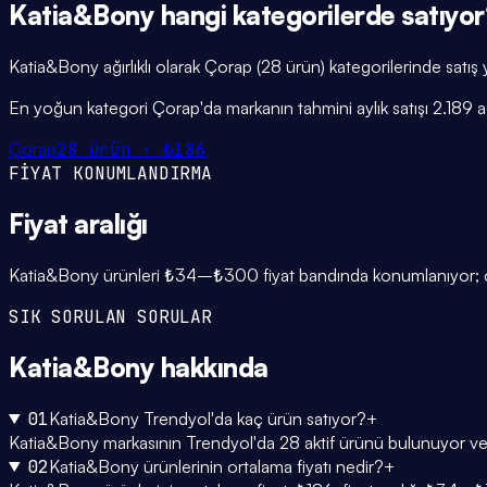
Katia&Bony
hangi
kategorilerde
satıyor
Katia&Bony ağırlıklı olarak Çorap (28 ürün) kategorilerinde satış 
En yoğun kategori Çorap'da markanın tahmini aylık satışı 2.189 
Çorap
28
ürün ·
₺186
FİYAT KONUMLANDIRMA
Fiyat
aralığı
Katia&Bony ürünleri ₺34–₺300 fiyat bandında konumlanıyor; orta
SIK SORULAN SORULAR
Katia&Bony
hakkında
01
Katia&Bony Trendyol'da kaç ürün satıyor?
+
Katia&Bony markasının Trendyol'da 28 aktif ürünü bulunuyor ve 1 
02
Katia&Bony ürünlerinin ortalama fiyatı nedir?
+