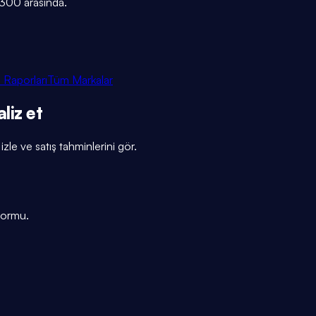
₺300 arasında.
 Raporları
Tüm Markalar
liz et
izle ve satış tahminlerini gör.
tformu.