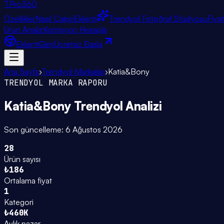
TPro
360
Özellikler
Nasıl Çalışır
Eklenti
Trendyol Fotoğraf Stüdyosu
Fiya
Ürün Analiz
Komisyon Hesapla
Eklenti
Giriş
Ücretsiz Başla
Ana Sayfa
›
Trendyol Markaları
›
Katia&Bony
TRENDYOL MARKA RAPORU
Katia&Bony
Trendyol Analizi
Son güncelleme:
6 Ağustos 2026
28
Ürün sayısı
₺186
Ortalama fiyat
1
Kategori
₺460K
Aylık pazar