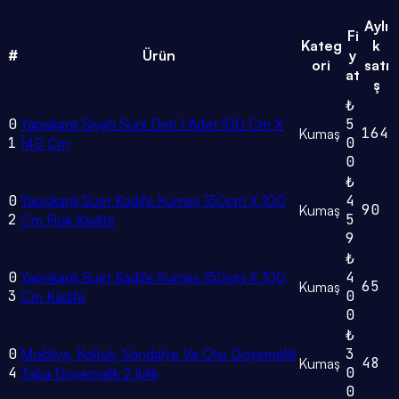
Aylı
Fi
Kateg
k
#
Ürün
y
ori
satı
at
ş
₺
0
Yapışkanlı Siyah Suni Deri 1 Adet 100 Cm X
5
164
Kumaş
1
0
140 Cm
0
₺
0
Yapışkanlı Süet Kadife Kumaş 150cm X 100
4
90
Kumaş
2
5
Cm Flok Kadife
9
₺
0
Yapışkanlı Süet Kadife Kumaş 150cm X 100
4
65
Kumaş
3
0
Cm Kadife
0
₺
0
Mobilya, Koltuk, Sandalye Ve Oto Döşemelik
3
48
Kumaş
4
0
Taba Döşemelik 2 Iplik
0