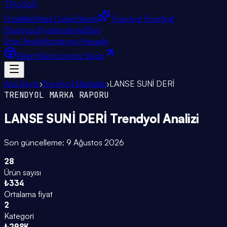
TPro
360
Özellikler
Nasıl Çalışır
Eklenti
Trendyol Fotoğraf
Stüdyosu
Fiyatlandırma
Blog
Ürün Analiz
Komisyon Hesapla
Eklenti
Giriş
Ücretsiz Başla
Ana Sayfa
›
Trendyol Markaları
›
LANSE SUNİ DERİ
TRENDYOL MARKA RAPORU
LANSE SUNİ DERİ
Trendyol Analizi
Son güncelleme:
9 Ağustos 2026
28
Ürün sayısı
₺334
Ortalama fiyat
2
Kategori
₺208K