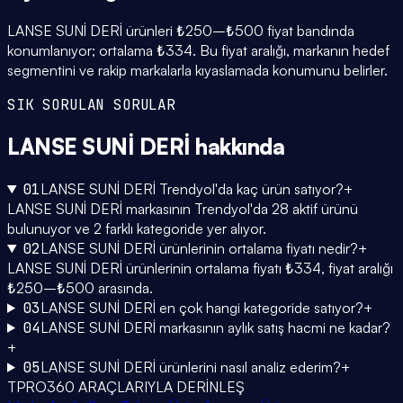
LANSE SUNİ DERİ ürünleri ₺250–₺500 fiyat bandında
konumlanıyor; ortalama ₺334. Bu fiyat aralığı, markanın hedef
segmentini ve rakip markalarla kıyaslamada konumunu belirler.
SIK SORULAN SORULAR
LANSE SUNİ DERİ
hakkında
01
LANSE SUNİ DERİ Trendyol'da kaç ürün satıyor?
+
LANSE SUNİ DERİ markasının Trendyol'da 28 aktif ürünü
bulunuyor ve 2 farklı kategoride yer alıyor.
02
LANSE SUNİ DERİ ürünlerinin ortalama fiyatı nedir?
+
LANSE SUNİ DERİ ürünlerinin ortalama fiyatı ₺334, fiyat aralığı
₺250–₺500 arasında.
03
LANSE SUNİ DERİ en çok hangi kategoride satıyor?
+
04
LANSE SUNİ DERİ markasının aylık satış hacmi ne kadar?
+
05
LANSE SUNİ DERİ ürünlerini nasıl analiz ederim?
+
TPRO360 ARAÇLARIYLA DERİNLEŞ