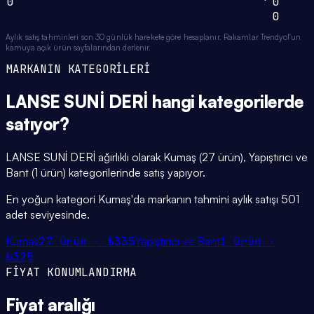
0
0
0
Aylık satış tahminleri son 30 günlük harekete göre hesaplanır. Rakamlar Trendyol'un
kamuya açık ürün sayfalarından derlenir.
MARKANIN KATEGORİLERİ
LANSE SUNİ DERİ
hangi
kategorilerde
satıyor?
LANSE SUNİ DERİ ağırlıklı olarak Kumaş (27 ürün), Yapıştırıcı ve
Bant (1 ürün) kategorilerinde satış yapıyor.
En yoğun kategori Kumaş'da markanın tahmini aylık satışı 501
adet seviyesinde.
Kumaş
27
ürün ·
₺335
Yapıştırıcı ve Bant
1
ürün ·
₺325
FİYAT KONUMLANDIRMA
Fiyat
aralığı