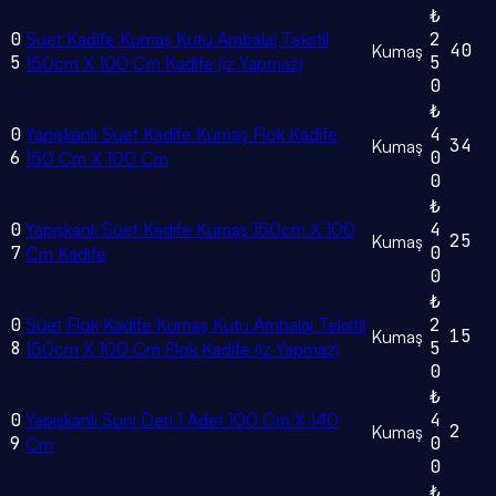
₺
0
Süet Kadife Kumaş Kutu Ambalaj Tekstil
2
40
Kumaş
5
5
150cm X 100 Cm Kadife (iz Yapmaz)
0
₺
0
Yapışkanlı Süet Kadife Kumaş Flok Kadife
4
34
Kumaş
6
0
150 Cm X 100 Cm
0
₺
0
Yapışkanlı Süet Kadife Kumaş 150cm X 100
4
25
Kumaş
7
0
Cm Kadife
0
₺
0
Süet Flok Kadife Kumaş Kutu Ambalaj Tekstil
2
15
Kumaş
8
5
150cm X 100 Cm Flok Kadife (iz Yapmaz)
0
₺
0
Yapışkanlı Suni Deri 1 Adet 100 Cm X 140
4
2
Kumaş
9
0
Cm
0
₺