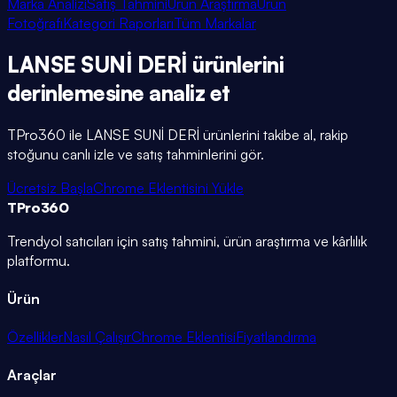
Marka Analizi
Satış Tahmini
Ürün Araştırma
Ürün
Fotoğrafı
Kategori Raporları
Tüm Markalar
LANSE SUNİ DERİ
ürünlerini
derinlemesine
analiz et
TPro360 ile
LANSE SUNİ DERİ
ürünlerini takibe al, rakip
stoğunu canlı izle ve satış tahminlerini gör.
Ücretsiz Başla
Chrome Eklentisini Yükle
TPro
360
Trendyol satıcıları için satış tahmini, ürün araştırma ve kârlılık
platformu.
Ürün
Özellikler
Nasıl Çalışır
Chrome Eklentisi
Fiyatlandırma
Araçlar