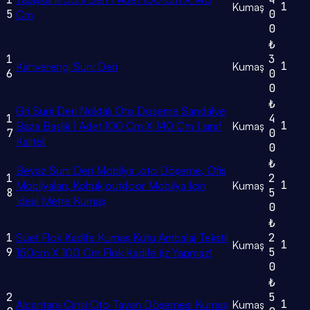
1
Kumaş
5
0
Cm
0
₺
1
3
1
Kahverengi Suni Deri
Kumaş
6
0
0
₺
Gri Suni Deri Noktalı Oto Döşeme Sandalye
1
4
1
Baza Başlık 1 Adet 100 Cm X 140 Cm 1.sınıf
Kumaş
7
0
Kaliteli
0
₺
Beyaz Suni Deri Mobilya ,oto Döşeme, Ofis
1
2
1
Mobilyaları, Koltuk,outdoor Mobilya Için
Kumaş
8
5
Ideal Metre Kumaş
0
₺
1
Süet Flok Kadife Kumaş Kutu Ambalaj Tekstil
2
1
Kumaş
9
5
150cm X 100 Cm Flok Kadife (iz Yapmaz)
0
₺
2
5
1
Alcantara Cinsi Oto Tavan Döşemesi Kumaş
Kumaş