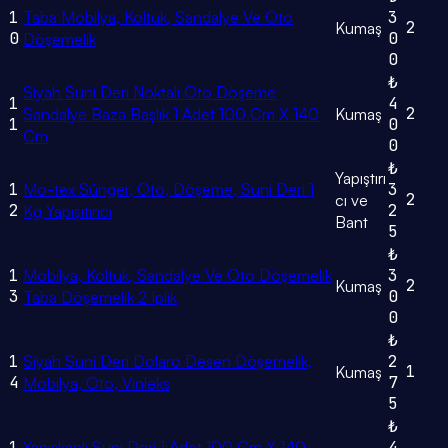
1
Taba Mobilya, Koltuk, Sandalye Ve Oto
3
2
Kumaş
0
0
Döşemelik
0
₺
Siyah Suni Deri Noktalı Oto Döşeme
1
4
2
Sandalye Baza Başlık 1 Adet 100 Cm X 140
Kumaş
1
0
Cm
0
₺
Yapıştırı
1
Mo-tex Sünger, Oto, Döşeme, Suni Deri 1
3
2
cı ve
2
2
Kg Yapışıtırıcı
Bant
5
₺
1
Mobilya, Koltuk, Sandalye Ve Oto Döşemelik
3
2
Kumaş
3
0
Taba Döşemelik 2 Iplik
0
₺
1
Siyah Suni Deri Dolaro Desen Döşemelik,
2
1
Kumaş
4
7
Mobilya, Oto, Vinleks
5
₺
1
Yapışkanlı Suni Deri 1 Adet 100 Cm X 140
4