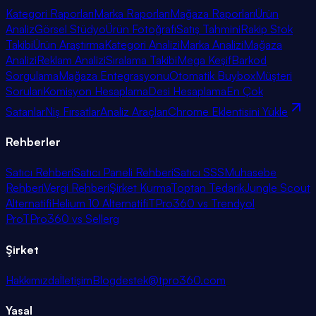
Kategori Raporları
Marka Raporları
Mağaza Raporları
Ürün
Analiz
Görsel Stüdyo
Ürün Fotoğrafı
Satış Tahmini
Rakip Stok
Takibi
Ürün Araştırma
Kategori Analizi
Marka Analizi
Mağaza
Analizi
Reklam Analizi
Sıralama Takibi
Mega Keşif
Barkod
Sorgulama
Mağaza Entegrasyonu
Otomatik Buybox
Müşteri
Soruları
Komisyon Hesaplama
Desi Hesaplama
En Çok
Satanlar
Niş Fırsatlar
Analiz Araçları
Chrome Eklentisini Yükle
Rehberler
Satıcı Rehberi
Satıcı Paneli Rehberi
Satıcı SSS
Muhasebe
Rehberi
Vergi Rehberi
Şirket Kurma
Toptan Tedarik
Jungle Scout
Alternatifi
Helium 10 Alternatifi
TPro360 vs Trendyol
Pro
TPro360 vs Sellerg
Şirket
Hakkımızda
İletişim
Blog
destek@tpro360.com
Yasal