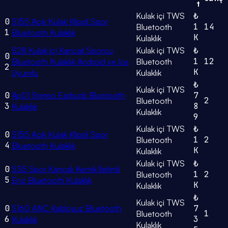
t
Kulak içi TWS
₺
0
S155 Açık Kulak Klipsli Spor
1
14
Bluetooth
1
Bluetooth Kulaklık
K
Kulaklık
S28 Kulak içi Kancalı Sporcu
Kulak içi TWS
₺
0
1
12
Bluetooth Kulaklık Android ve Ios
Bluetooth
2
K
Uyumlu
Kulaklık
₺
Kulak içi TWS
0
Ap01 Stereo Earbuds Bluetooth
7
2
Bluetooth
3
8
Kulaklık
Kulaklık
9
Kulak içi TWS
₺
0
S155 Açık Kulak Klipsli Spor
1
2
Bluetooth
4
Bluetooth Kulaklık
K
Kulaklık
Kulak içi TWS
₺
0
S35 Spor Kancalı Kemik İletimli
1
2
Bluetooth
5
Enc Bluetooth Kulaklık
K
Kulaklık
₺
Kulak içi TWS
0
S160 ANC Kablosuz Bluetooth
7
1
Bluetooth
6
3
Kulaklık
Kulaklık