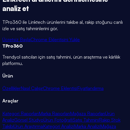
analiz et
TPro360 ile
Linktech
ürünlerini takibe al, rakip stoğunu canlı
izle ve satış tahminlerini gör.
Ücretsiz Başla
Chrome Eklentisini Yükle
TPro
360
Trendyol satıcıları için satış tahmini, ürün araştırma ve kârlılık
platformu.
Ürün
Özellikler
Nasıl Çalışır
Chrome Eklentisi
Fiyatlandırma
Araçlar
Kategori Raporları
Marka Raporları
Mağaza Raporları
Ürün
Analiz
Görsel Stüdyo
Ürün Fotoğrafı
Satış Tahmini
Rakip Stok
Takibi
Ürün Araştırma
Kategori Analizi
Marka Analizi
Mağaza