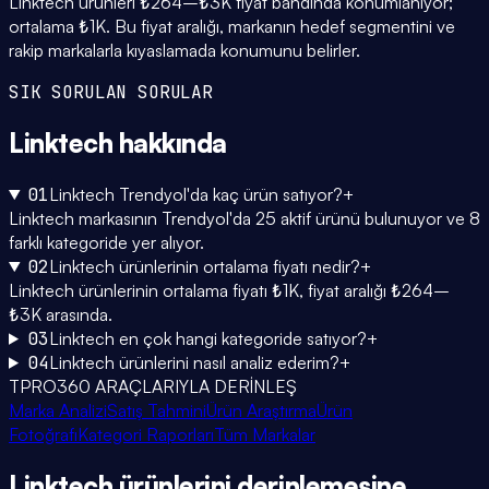
Linktech ürünleri ₺264–₺3K fiyat bandında konumlanıyor;
ortalama ₺1K. Bu fiyat aralığı, markanın hedef segmentini ve
rakip markalarla kıyaslamada konumunu belirler.
SIK SORULAN SORULAR
Linktech
hakkında
01
Linktech Trendyol'da kaç ürün satıyor?
+
Linktech markasının Trendyol'da 25 aktif ürünü bulunuyor ve 8
farklı kategoride yer alıyor.
02
Linktech ürünlerinin ortalama fiyatı nedir?
+
Linktech ürünlerinin ortalama fiyatı ₺1K, fiyat aralığı ₺264–
₺3K arasında.
03
Linktech en çok hangi kategoride satıyor?
+
04
Linktech ürünlerini nasıl analiz ederim?
+
TPRO360 ARAÇLARIYLA DERİNLEŞ
Marka Analizi
Satış Tahmini
Ürün Araştırma
Ürün
Fotoğrafı
Kategori Raporları
Tüm Markalar
Linktech
ürünlerini
derinlemesine