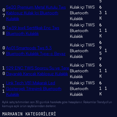
5
Se20 Premium Metal Kutulu Tws
Kulak içi TWS
₺
0
3
1
Kablosuz Kulak Içi Bluetooth
Bluetooth
7
K
Kulaklık
Kulaklık
Kulak içi TWS
₺
0
Tw39 Ipx4 Sertifikalı Enc Tws
1
1
Bluetooth
8
Bluetooth Kulaklık
K
Kulaklık
₺
Kulak içi TWS
0
Ap01 Smartpods Tws 5.3
9
1
Bluetooth
9
5
Bluetooth Kulaklık Type-c Beyaz
Kulaklık
9
Kulak içi TWS
₺
1
S29 ENC TWS Sporcu Su ve Tere
1
1
Bluetooth
0
Dayanıklı Kancalı Kablosuz Kulaklık
K
Kulaklık
Link Tech V81 Makaralı Led
Kulak içi TWS
₺
1
1
1
Göstergeli Titreşimli Bluetooth
Bluetooth
1
K
Kulaklık
Kulaklık
Aylık satış tahminleri son 30 günlük harekete göre hesaplanır. Rakamlar Trendyol'un
kamuya açık ürün sayfalarından derlenir.
MARKANIN KATEGORİLERİ