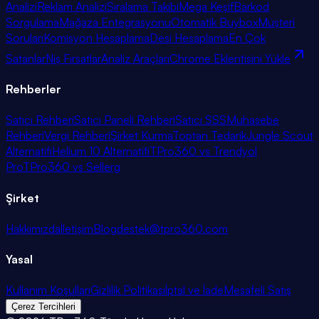
Analizi
Reklam Analizi
Sıralama Takibi
Mega Keşif
Barkod
Sorgulama
Mağaza Entegrasyonu
Otomatik Buybox
Müşteri
Soruları
Komisyon Hesaplama
Desi Hesaplama
En Çok
Satanlar
Niş Fırsatlar
Analiz Araçları
Chrome Eklentisini Yükle
Rehberler
Satıcı Rehberi
Satıcı Paneli Rehberi
Satıcı SSS
Muhasebe
Rehberi
Vergi Rehberi
Şirket Kurma
Toptan Tedarik
Jungle Scout
Alternatifi
Helium 10 Alternatifi
TPro360 vs Trendyol
Pro
TPro360 vs Sellerg
Şirket
Hakkımızda
İletişim
Blog
destek@tpro360.com
Yasal
Kullanım Koşulları
Gizlilik Politikası
İptal ve İade
Mesafeli Satış
Çerez Tercihleri