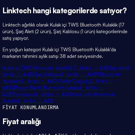
Linktech
hangi
kategorilerde
satıyor?
Linktech ağırlıklı olarak Kulak içi TWS Bluetooth Kulaklık (17
ürün), Şarj Aleti (2 ürün), Şarj Kablosu (1 ürün) kategorilerinde
satış yapıyor.
En yoğun kategori Kulak içi TWS Bluetooth Kulaklık'da
markanın tahmini aylık satışı 38 adet seviyesinde.
Kulak içi TWS Bluetooth Kulaklık
17
ürün ·
₺1K
Şarj Aleti
2
ürün ·
₺431
Şarj Kablosu
1
ürün ·
₺499
Bluetooth
Hoparlör
1
ürün ·
₺674
Selfie Çubuğu
1
ürün ·
₺850
Boyun Bantlı Bluetooth kulaklık
1
ürün ·
₺1K
Powerbank
1
ürün ·
₺2K
Kulak üstü Bluetooth
Kulaklık
1
ürün ·
₺3K
FİYAT KONUMLANDIRMA
Fiyat
aralığı