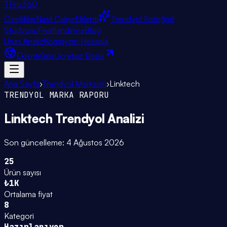
TPro
360
Özellikler
Nasıl Çalışır
Eklenti
Trendyol Fotoğraf
Stüdyosu
Fiyatlandırma
Blog
Ürün Analiz
Komisyon Hesapla
Eklenti
Giriş
Ücretsiz Başla
Ana Sayfa
›
Trendyol Markaları
›
Linktech
TRENDYOL MARKA RAPORU
Linktech
Trendyol Analizi
Son güncelleme:
4 Ağustos 2026
25
Ürün sayısı
₺1K
Ortalama fiyat
8
Kategori
Hazırlanıyor