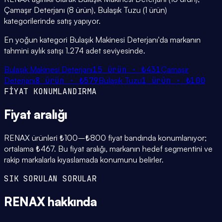
Çamaşır Deterjanı (8 ürün), Bulaşık Tuzu (1 ürün)
kategorilerinde satış yapıyor.
En yoğun kategori Bulaşık Makinesi Deterjanı'da markanın
tahmini aylık satışı 1.274 adet seviyesinde.
Bulaşık Makinesi Deterjanı
15
ürün ·
₺431
Çamaşır
Deterjanı
8
ürün ·
₺579
Bulaşık Tuzu
1
ürün ·
₺100
FİYAT KONUMLANDIRMA
Fiyat
aralığı
RENAX ürünleri ₺100–₺800 fiyat bandında konumlanıyor;
ortalama ₺467. Bu fiyat aralığı, markanın hedef segmentini ve
rakip markalarla kıyaslamada konumunu belirler.
SIK SORULAN SORULAR
RENAX
hakkında