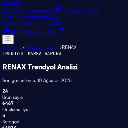
TPro
360
Özellikler
Nasıl Çalışır
Eklenti
Trendyol Fotoğraf
Stüdyosu
Fiyatlandırma
Blog
Ürün Analiz
Komisyon Hesapla
Eklenti
Giriş
Ücretsiz Başla
Ana Sayfa
›
Trendyol Markaları
›
RENAX
TRENDYOL MARKA RAPORU
RENAX
Trendyol Analizi
Son güncelleme:
10 Ağustos 2026
24
Ürün sayısı
₺467
Ortalama fiyat
3
Kategori
₺691K