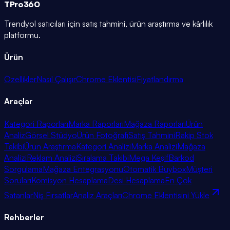
TPro
360
Trendyol satıcıları için satış tahmini, ürün araştırma ve kârlılık
platformu.
Ürün
Özellikler
Nasıl Çalışır
Chrome Eklentisi
Fiyatlandırma
Araçlar
Kategori Raporları
Marka Raporları
Mağaza Raporları
Ürün
Analiz
Görsel Stüdyo
Ürün Fotoğrafı
Satış Tahmini
Rakip Stok
Takibi
Ürün Araştırma
Kategori Analizi
Marka Analizi
Mağaza
Analizi
Reklam Analizi
Sıralama Takibi
Mega Keşif
Barkod
Sorgulama
Mağaza Entegrasyonu
Otomatik Buybox
Müşteri
Soruları
Komisyon Hesaplama
Desi Hesaplama
En Çok
Satanlar
Niş Fırsatlar
Analiz Araçları
Chrome Eklentisini Yükle
Rehberler