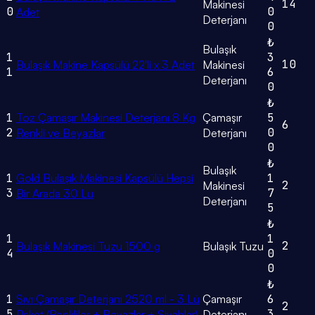
14
Makinesi
0
0
Adet
Deterjanı
0
₺
Bulaşık
1
3
10
Bulaşık Makine Kapsülü 22'li x 3 Adet
Makinesi
1
6
Deterjanı
0
₺
1
Toz Çamaşır Makinesi Deterjanı 8 Kg
Çamaşır
5
6
2
0
Renkli ve Beyazlar
Deterjanı
0
₺
Bulaşık
1
Gold Bulaşık Makinesi Kapsülü Hepsi
1
2
Makinesi
3
7
Bir Arada 30 Lu
Deterjanı
5
₺
1
1
2
Bulaşık Makinesi Tuzu 1500 g
Bulaşık Tuzu
4
0
0
₺
1
Sıvı Çamaşır Deterjanı 2520 ml - 3 Lü
Çamaşır
6
2
5
3
Paket (Renkliler + Beyazlar + Siyahlar)
Deterjanı