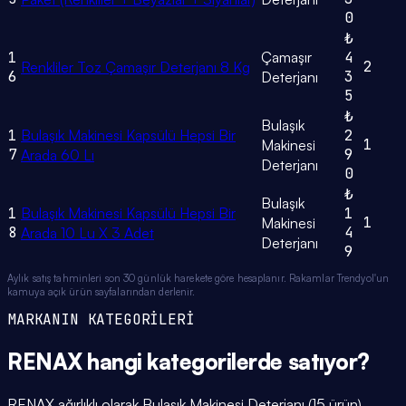
0
₺
1
Çamaşır
4
2
Renkliler Toz Çamaşır Deterjanı 8 Kg
6
3
Deterjanı
5
₺
Bulaşık
1
Bulaşık Makinesi Kapsülü Hepsi Bir
2
1
Makinesi
7
9
Arada 60 Lı
Deterjanı
0
₺
Bulaşık
1
Bulaşık Makinesi Kapsülü Hepsi Bir
1
1
Makinesi
8
4
Arada 10 Lu X 3 Adet
Deterjanı
9
Aylık satış tahminleri son 30 günlük harekete göre hesaplanır. Rakamlar Trendyol'un
kamuya açık ürün sayfalarından derlenir.
MARKANIN KATEGORİLERİ
RENAX
hangi
kategorilerde
satıyor?
RENAX ağırlıklı olarak Bulaşık Makinesi Deterjanı (15 ürün),