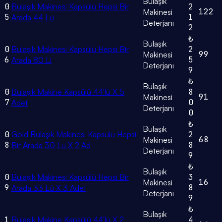
Bulaşık
0
Bulaşık Makinesi Kapsülü Hepsi Bir
2
122
Makinesi
5
1
Arada 44 Lü
Deterjanı
2
₺
Bulaşık
0
Bulaşık Makinesi Kapsülü Hepsi Bir
2
99
Makinesi
6
5
Arada 80 Li
Deterjanı
9
₺
Bulaşık
0
Bulaşık Makine Kapsülü 44'lü X 5
8
91
Makinesi
7
0
Adet
Deterjanı
0
₺
Bulaşık
0
Gold Bulaşık Makinesi Kapsülü Hepsi
2
68
Makinesi
8
8
Bir Arada 30 Lu X 2 Ad
Deterjanı
9
₺
Bulaşık
0
Bulaşık Makinesi Kapsülü Hepsi Bir
3
16
Makinesi
9
8
Arada 33 Lü X 3 Adet
Deterjanı
9
₺
Bulaşık
1
Bulaşık Makine Kapsülü 44'lü X 2
4