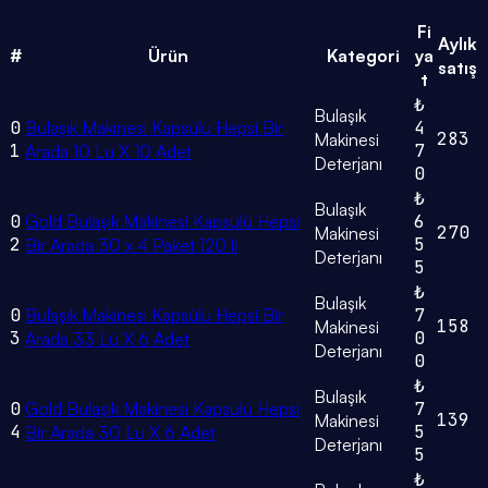
Fi
Aylık
#
Ürün
Kategori
ya
satış
t
₺
Bulaşık
0
Bulaşık Makinesi Kapsülü Hepsi Bir
4
283
Makinesi
1
7
Arada 10 Lu X 10 Adet
Deterjanı
0
₺
Bulaşık
0
Gold Bulaşık Makinesi Kapsülü Hepsi
6
270
Makinesi
2
5
Bir Arada 30 x 4 Paket 120 li
Deterjanı
5
₺
Bulaşık
0
Bulaşık Makinesi Kapsülü Hepsi Bir
7
158
Makinesi
3
0
Arada 33 Lü X 6 Adet
Deterjanı
0
₺
Bulaşık
0
Gold Bulaşık Makinesi Kapsülü Hepsi
7
139
Makinesi
4
5
Bir Arada 30 Lu X 6 Adet
Deterjanı
5
₺