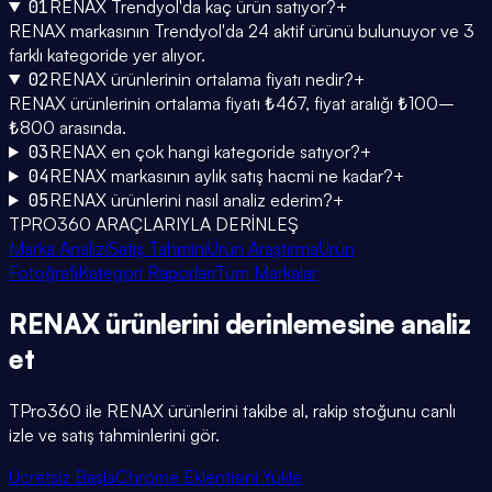
01
RENAX Trendyol'da kaç ürün satıyor?
+
RENAX markasının Trendyol'da 24 aktif ürünü bulunuyor ve 3
farklı kategoride yer alıyor.
02
RENAX ürünlerinin ortalama fiyatı nedir?
+
RENAX ürünlerinin ortalama fiyatı ₺467, fiyat aralığı ₺100–
₺800 arasında.
03
RENAX en çok hangi kategoride satıyor?
+
04
RENAX markasının aylık satış hacmi ne kadar?
+
05
RENAX ürünlerini nasıl analiz ederim?
+
TPRO360 ARAÇLARIYLA DERİNLEŞ
Marka Analizi
Satış Tahmini
Ürün Araştırma
Ürün
Fotoğrafı
Kategori Raporları
Tüm Markalar
RENAX
ürünlerini
derinlemesine
analiz
et
TPro360 ile
RENAX
ürünlerini takibe al, rakip stoğunu canlı
izle ve satış tahminlerini gör.
Ücretsiz Başla
Chrome Eklentisini Yükle