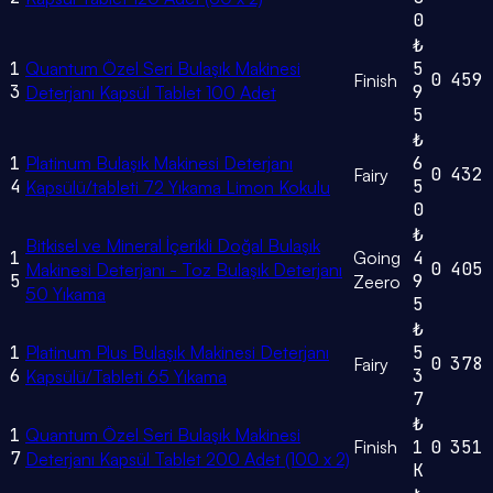
0
₺
1
Quantum Özel Seri Bulaşık Makinesi
5
0
459
Finish
3
9
Deterjanı Kapsül Tablet 100 Adet
5
₺
1
Platinum Bulaşık Makinesi Deterjanı
6
0
432
Fairy
4
5
Kapsülü/tableti 72 Yıkama Limon Kokulu
0
₺
Bitkisel ve Mineral İçerikli Doğal Bulaşık
1
Going
4
0
405
Makinesi Deterjanı - Toz Bulaşık Deterjanı
5
9
Zeero
50 Yıkama
5
₺
1
Platinum Plus Bulaşık Makinesi Deterjanı
5
0
378
Fairy
6
3
Kapsülü/Tableti 65 Yıkama
7
₺
1
Quantum Özel Seri Bulaşık Makinesi
Finish
1
0
351
7
Deterjanı Kapsül Tablet 200 Adet (100 x 2)
K