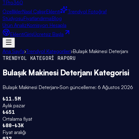
TPro
360
Özellikler
Nasıl Çalışır
Eklenti
Trendyol Fotoğraf
Stüdyosu
Fiyatlandırma
Blog
Ürün Analiz
Komisyon Hesapla
Eklenti
Giriş
Ücretsiz Başla
Ana Sayfa
›
Trendyol Kategorileri
›
Bulaşık Makinesi Deterjanı
TRENDYOL KATEGORİ RAPORU
Bulaşık Makinesi Deterjanı
Kategorisi
Bulaşık Makinesi Deterjanı
·
Son güncelleme:
6 Ağustos 2026
₺11.5M
Aylık pazar
₺651
Ortalama fiyat
₺80–₺3K
Fiyat aralığı
937