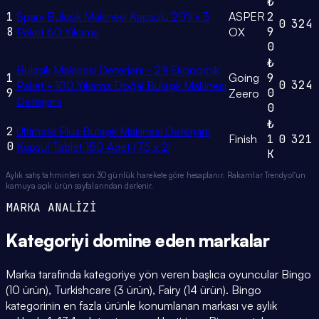
₺
1
Sparx Bulaşık Makinesi Kapsülü 20'li x 3
ASPER
2
0
324
8
9
Paket 60 Yıkama
OX
0
₺
Bulaşık Makinesi Deterjanı - 2'li Ekonomik
1
Going
9
0
324
Paket - 100 Yıkama Doğal Bulaşık Makinesi
9
0
Zeero
Deterjanı
0
₺
2
Ultimate Plus Bulaşık Makinesi Deterjanı
Finish
1
0
321
0
Kapsül Tablet 150 Adet (75 x 2)
K
Aylık satış tahminleri son 30 günlük harekete göre hesaplanır. Rakamlar Trendyol'un
kamuya açık ürün sayfalarından derlenir.
MARKA ANALİZİ
Kategoriyi domine eden
markalar
Marka tarafında kategoriye yön veren başlıca oyuncular Bingo
(10 ürün), Turkishcare (3 ürün), Fairy (14 ürün). Bingo
kategorinin en fazla ürünle konumlanan markası ve aylık