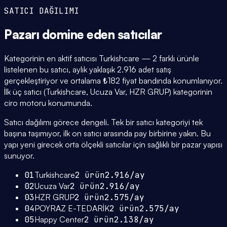
SATICI DAĞILIMI
Pazarı domine eden
satıcılar
Kategorinin en aktif satıcısı Turkishcare — 2 farklı ürünle
listelenen bu satıcı, aylık yaklaşık 2.916 adet satış
gerçekleştiriyor ve ortalama ₺182 fiyat bandında konumlanıyor.
İlk üç satıcı (Turkishcare, Ucuza Var, HZR GRUP) kategorinin
ciro motoru konumunda.
Satıcı dağılımı görece dengeli. Tek bir satıcı kategoriyi tek
başına taşımıyor, ilk on satıcı arasında pay birbirine yakın. Bu
yapı yeni girecek orta ölçekli satıcılar için sağlıklı bir pazar yapısı
sunuyor.
01
Turkishcare
2
ürün
2.916
/ay
02
Ucuza Var
2
ürün
2.916
/ay
03
HZR GRUP
2
ürün
2.575
/ay
04
POYRAZ E-TEDARİK
2
ürün
2.575
/ay
05
Happy Center
2
ürün
2.138
/ay