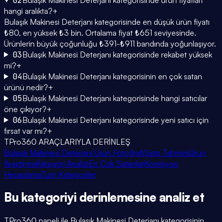
02
hangi aralıkta?
+
Bulaşık Makinesi Deterjanı kategorisinde en düşük ürün fiyatı
₺80, en yüksek ₺3 bin. Ortalama fiyat ₺651 seviyesinde.
Ürünlerin büyük çoğunluğu ₺391-₺911 bandında yoğunlaşıyor.
03
Bulaşık Makinesi Deterjanı kategorisinde rekabet yüksek
mi?
+
04
Bulaşık Makinesi Deterjanı kategorisinin en çok satan
ürünü nedir?
+
05
Bulaşık Makinesi Deterjanı kategorisinde hangi satıcılar
öne çıkıyor?
+
06
Bulaşık Makinesi Deterjanı kategorisinde yeni satıcı için
fırsat var mı?
+
TPro360 ARAÇLARIYLA DERİNLEŞ
Bulaşık Makinesi Deterjanı Ürün Fotoğrafı
Satış Tahmini
Ürün
Araştırma
Kategori Analizi
En Çok Satanlar
Komisyon
Hesaplama
Tüm Kategoriler
Bu kategoriyi
derinlemesine
analiz et
TPro360 paneli ile
Bulaşık Makinesi Deterjanı
kategorisinin