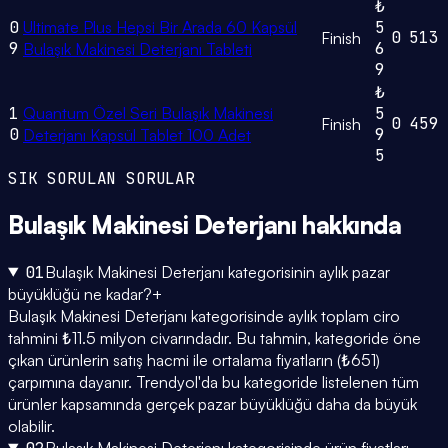
₺
0
Ultimate Plus Hepsi Bir Arada 60 Kapsül
5
0
513
Finish
9
6
Bulaşık Makinesi Deterjanı Tableti
9
₺
1
Quantum Özel Seri Bulaşık Makinesi
5
0
459
Finish
0
9
Deterjanı Kapsül Tablet 100 Adet
5
SIK SORULAN SORULAR
Bulaşık Makinesi Deterjanı
hakkında
01
Bulaşık Makinesi Deterjanı kategorisinin aylık pazar
büyüklüğü ne kadar?
+
Bulaşık Makinesi Deterjanı kategorisinde aylık toplam ciro
tahmini ₺11.5 milyon civarındadır. Bu tahmin, kategoride öne
çıkan ürünlerin satış hacmi ile ortalama fiyatların (₺651)
çarpımına dayanır. Trendyol'da bu kategoride listelenen tüm
ürünler kapsamında gerçek pazar büyüklüğü daha da büyük
olabilir.
Bulaşık Makinesi Deterjanı kategorisinde ürün fiyatları