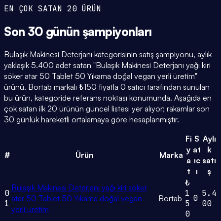
EN ÇOK SATAN 20 ÜRÜN
Son 30 günün
şampiyonları
Bulaşık Makinesi Deterjanı kategorisinin satış şampiyonu, aylık
yaklaşık 5.400 adet satan "Bulaşık Makinesi Deterjanı yağı kiri
söker atar 50 Tablet 50 Yıkama doğal vegan yerli üretim"
ürünü. Bortab markalı ₺150 fiyatla 0 satıcı tarafından sunulan
bu ürün, kategoride referans noktası konumunda. Aşağıda en
çok satan ilk 20 ürünün güncel listesi yer alıyor; rakamlar son
30 günlük hareketli ortalamaya göre hesaplanmıştır.
Fi
S
Aylı
y
at
k
#
Ürün
Marka
a
ıc
satı
t
ı
ş
₺
Bulaşık Makinesi Deterjanı yağı kiri söker
0
1
5.4
0
atar 50 Tablet 50 Yıkama doğal vegan
Bortab
1
5
00
yerli üretim
0