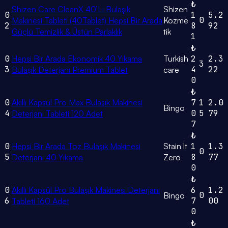
₺
Shizen Care CleanX 40’Lı Bulaşık
Shizen
0
1
5.2
0
Makinesi Tableti (40Tablet) Hepsi Bir Arada
Kozme
2
8
92
Güçlü Temizlik & Üstün Parlaklık
tik
1
₺
0
Hepsi Bir Arada Ekonomik 40 Yıkama
Turkish
2
2.3
3
3
4
22
Bulaşık Deterjanı Premium Tablet
care
0
₺
0
Akıllı Kapsül Pro Max Bulaşık Makinesi
7
1
2.0
Bingo
4
0
5
79
Deterjanı Tableti 120 Adet
7
₺
0
Hepsi Bir Arada Toz Bulaşık Makinesi
Stain İt
1
1.3
0
5
8
77
Deterjanı 40 Yıkama
Zero
0
₺
0
Akıllı Kapsül Pro Bulaşık Makinesi Deterjanı
6
1.2
0
Bingo
6
7
00
Tableti 160 Adet
0
₺