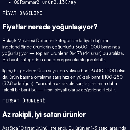
06
Rammar
2
ürün
2.138
/ay
FİYAT DAĞILIMI
Fiyatlar
nerede yoğunlaşıyor
?
Bulaşık Makinesi Deterjanı kategorisinde fiyat dağılımı
incelendiğinde ürünlerin çoğunluğu ₺500-1000 bandında
yoğunlaşıyor — toplam ürünlerin %47'i (44 ürün) bu aralıkta.
Bu bant, kategorinin ana omurgası olarak görülebilir.
İlginç bir gözlem: Ürün sayısı en yüksek bant ₺500-1000 olsa
da, ürün başına ortalama satış hızı en yüksek bant ₺100-250
(37.8 adet/gün). Yani daha az rakiple karşılaşılan ama daha
talepli bir bant bu — fırsat sinyali olarak değerlendirilebilir.
FIRSAT ÜRÜNLERİ
Az rakipli,
iyi satan
ürünler
Aşağıda 10 fırsat ürünü listelendi. Bu ürünler 1-3 satıcı arasında