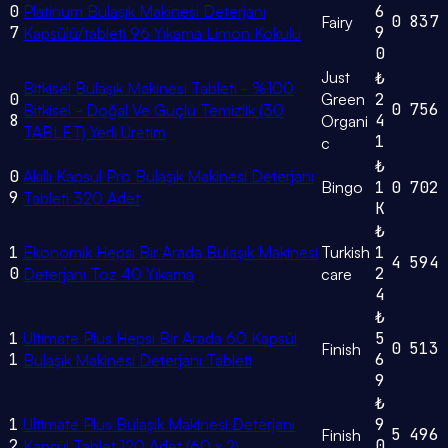
0
Platinum Bulaşık Makinesi Deterjanı
6
0
837
Fairy
7
9
Kapsülü/tableti 96 Yıkama Limon Kokulu
0
Just
₺
Bitkisel Bulaşık Makinesi Tableti - %100
0
Green
2
0
756
Bitkisel - Doğal Ve Güçlü Temizlik (30
8
4
Organi
TABLET) Yerli Üretim
1
c
₺
0
Akıllı Kapsül Pro Bulaşık Makinesi Deterjanı
Bingo
1
0
702
9
Tableti 320 Adet
K
₺
1
Ekonomik Hepsi Bir Arada Bulaşık Makinesi
Turkish
1
4
594
0
2
Deterjanı Toz 40 Yıkama
care
4
₺
1
Ultimate Plus Hepsi Bir Arada 60 Kapsül
5
0
513
Finish
1
6
Bulaşık Makinesi Deterjanı Tableti
9
₺
1
Ultimate Plus Bulaşık Makinesi Deterjanı
9
5
496
Finish
2
0
Kapsül Tablet 120 Adet (60 x 2)