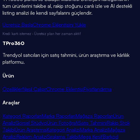
tüm ürünlerini takibe al, rakip stoğunu canlı izle ve AI destekli
listing analizi ile kendi sayfalarını güçlendir.
Ücretsiz Başla
Chrome Eklentisini Yükle
Kredi kartı istemez · Ücretsiz plan her zaman aktif
TPro
360
Trendyol satıcıları için satış tahmini, ürün araştırma ve kârlılık
platformu.
Ürün
Özellikler
Nasıl Çalışır
Chrome Eklentisi
Fiyatlandırma
Araçlar
Kategori Raporları
Marka Raporları
Mağaza Raporları
Ürün
Analiz
Görsel Stüdyo
Ürün Fotoğrafı
Satış Tahmini
Rakip Stok
Takibi
Ürün Araştırma
Kategori Analizi
Marka Analizi
Mağaza
Analizi
Reklam Analizi
Sıralama Takibi
Mega Keşif
Barkod