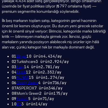
yaklaşık 4.434 adet satış gerçekleştiriyor. Bingo ortalamanın
üzerinde bir fiyat politikası izliyor (₺797 ortalama fiyat) —
premium segmentte konumlandığı söylenebilir.
İlk beş markanın toplam satışı, kategorinin genel hacminin
önemli bir kısmını oluşturuyor. Bu durum yeni girecek satıcılar
için iki önemli sinyal veriyor: Birincisi, kategoride marka bilinirliği
kritik — bilinmeyen markayla girmek zor. İkincisi, güçlü
markaların yanında pozisyon alabilecek niş ürünler için hâlâ
alan var, çünkü kategori tek bir markayla dominant değil.
01
Bingo
10
ürün
4.434
/ay
02
Turkishcare
3
ürün
2.924
/ay
03
Fairy
14
ürün
2.781
/ay
04
Finish
12
ürün
2.352
/ay
05
RENAX
15
ürün
1.274
/ay
06
Going Zeero
4
ürün
736
/ay
07
ASPEROX
7
ürün
346
/ay
08
Mom's Green
2
ürün
175
/ay
09
Frosch
5
ürün
71
/ay
10
Pril
3
ürün
14
/ay