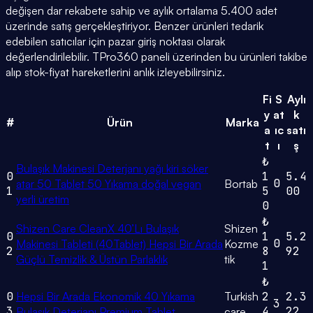
değişen dar rekabete sahip ve aylık ortalama 5.400 adet
üzerinde satış gerçekleştiriyor. Benzer ürünleri tedarik
edebilen satıcılar için pazar giriş noktası olarak
değerlendirilebilir. TPro360 paneli üzerinden bu ürünleri takibe
alıp stok-fiyat hareketlerini anlık izleyebilirsiniz.
Fi
S
Aylı
y
at
k
#
Ürün
Marka
a
ıc
satı
t
ı
ş
₺
Bulaşık Makinesi Deterjanı yağı kiri söker
0
1
5.4
0
atar 50 Tablet 50 Yıkama doğal vegan
Bortab
1
5
00
yerli üretim
0
₺
Shizen Care CleanX 40’Lı Bulaşık
Shizen
0
1
5.2
0
Makinesi Tableti (40Tablet) Hepsi Bir Arada
Kozme
2
8
92
Güçlü Temizlik & Üstün Parlaklık
tik
1
₺
0
Hepsi Bir Arada Ekonomik 40 Yıkama
Turkish
2
2.3
3
3
4
22
Bulaşık Deterjanı Premium Tablet
care