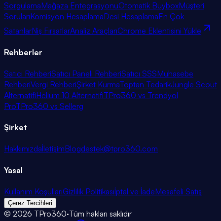
Sorgulama
Mağaza Entegrasyonu
Otomatik Buybox
Müşteri
Soruları
Komisyon Hesaplama
Desi Hesaplama
En Çok
Satanlar
Niş Fırsatlar
Analiz Araçları
Chrome Eklentisini Yükle
Rehberler
Satıcı Rehberi
Satıcı Paneli Rehberi
Satıcı SSS
Muhasebe
Rehberi
Vergi Rehberi
Şirket Kurma
Toptan Tedarik
Jungle Scout
Alternatifi
Helium 10 Alternatifi
TPro360 vs Trendyol
Pro
TPro360 vs Sellerg
Şirket
Hakkımızda
İletişim
Blog
destek@tpro360.com
Yasal
Kullanım Koşulları
Gizlilik Politikası
İptal ve İade
Mesafeli Satış
Çerez Tercihleri
©
2026
TPro360
·
Tüm hakları saklıdır