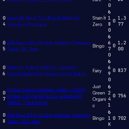
0
₺
0
Hepsi Bir Arada Toz Bulaşık Makinesi
Stain İt
1
1.3
0
4
8
77
Deterjanı 40 Yıkama
Zero
0
₺
0
Akıllı Kapsül Pro Bulaşık Makinesi Deterjanı
6
1.2
0
Bingo
5
7
00
Tableti 160 Adet
0
₺
0
Platinum Bulaşık Makinesi Deterjanı
6
0
837
Fairy
6
9
Kapsülü/tableti 96 Yıkama Limon Kokulu
0
Just
₺
Bitkisel Bulaşık Makinesi Tableti - %100
0
Green
2
0
756
Bitkisel - Doğal Ve Güçlü Temizlik (30
7
4
Organi
TABLET) Yerli Üretim
1
c
₺
0
Akıllı Kapsül Pro Bulaşık Makinesi Deterjanı
Bingo
1
0
702
8
Tableti 320 Adet
K