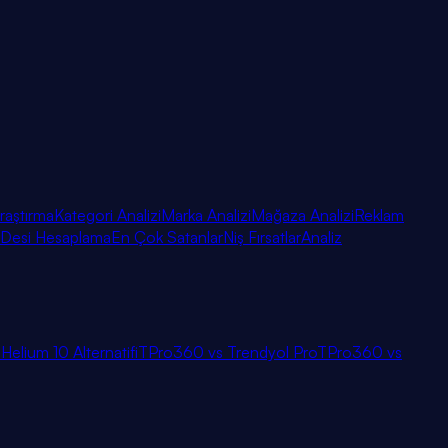
raştırma
Kategori Analizi
Marka Analizi
Mağaza Analizi
Reklam
Desi Hesaplama
En Çok Satanlar
Niş Fırsatlar
Analiz
i
Helium 10 Alternatifi
TPro360 vs Trendyol Pro
TPro360 vs