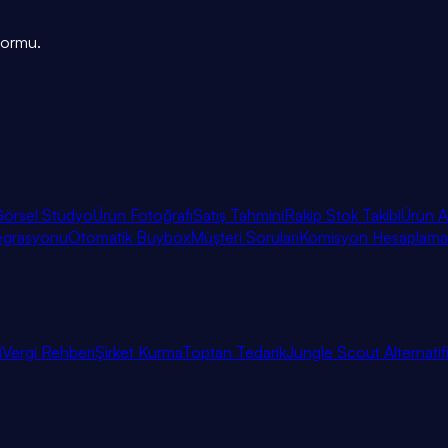
tformu.
örsel Stüdyo
Ürün Fotoğrafı
Satış Tahmini
Rakip Stok Takibi
Ürün A
egrasyonu
Otomatik Buybox
Müşteri Soruları
Komisyon Hesaplama
i
Vergi Rehberi
Şirket Kurma
Toptan Tedarik
Jungle Scout Alternatif