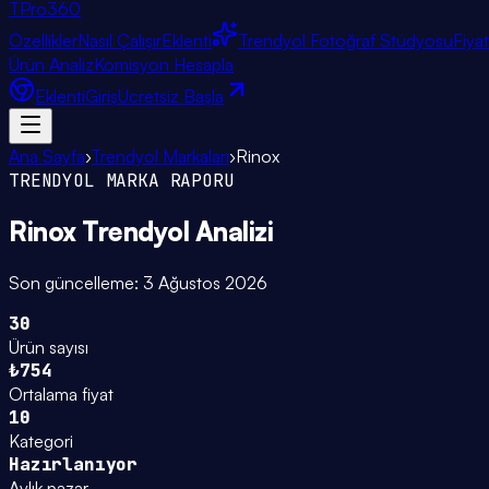
TPro
360
Özellikler
Nasıl Çalışır
Eklenti
Trendyol Fotoğraf Stüdyosu
Fiya
Ürün Analiz
Komisyon Hesapla
Eklenti
Giriş
Ücretsiz Başla
Ana Sayfa
›
Trendyol Markaları
›
Rinox
TRENDYOL MARKA RAPORU
Rinox
Trendyol Analizi
Son güncelleme:
3 Ağustos 2026
30
Ürün sayısı
₺754
Ortalama fiyat
10
Kategori
Hazırlanıyor
Aylık pazar