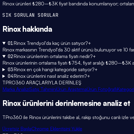
Rinox ürünleri ₺280–₺3K fiyat bandında konumlanıyor; ortalama 
SIK SORULAN SORULAR
Rinox
hakkında
01
Rinox Trendyol'da kaç ürün satıyor?
+
Rinox markasının Trendyol'da 30 aktif ürünü bulunuyor ve 10 fark
02
Rinox ürünlerinin ortalama fiyatı nedir?
+
Rinox ürünlerinin ortalama fiyatı ₺754, fiyat aralığı ₺280–₺3K a
03
Rinox en çok hangi kategoride satıyor?
+
04
Rinox ürünlerini nasıl analiz ederim?
+
TPRO360 ARAÇLARIYLA DERİNLEŞ
Marka Analizi
Satış Tahmini
Ürün Araştırma
Ürün Fotoğrafı
Kategori
Rinox
ürünlerini
derinlemesine
analiz et
TPro360 ile
Rinox
ürünlerini takibe al, rakip stoğunu canlı izle ve
Ücretsiz Başla
Chrome Eklentisini Yükle