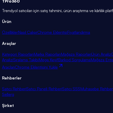
TPro
360
Trendyol satıcıları için satış tahmini, ürün araştırma ve kârlılık pla
Ürün
Özellikler
Nasıl Çalışır
Chrome Eklentisi
Fiyatlandırma
Araçlar
Kategori Raporları
Marka Raporları
Mağaza Raporları
Ürün Analiz
G
Analizi
Sıralama Takibi
Mega Keşif
Barkod Sorgulama
Mağaza Ent
Araçları
Chrome Eklentisini Yükle
Rehberler
Satıcı Rehberi
Satıcı Paneli Rehberi
Satıcı SSS
Muhasebe Rehber
Sellerg
Şirket