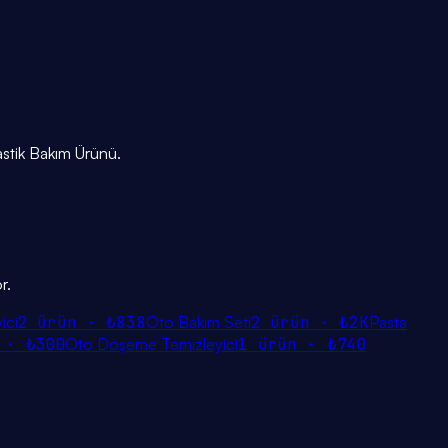
astik Bakım Ürünü.
r.
ici
2
ürün ·
₺838
Oto Bakım Seti
2
ürün ·
₺2K
Pasta
 ·
₺300
Oto Döşeme Temizleyici
1
ürün ·
₺740