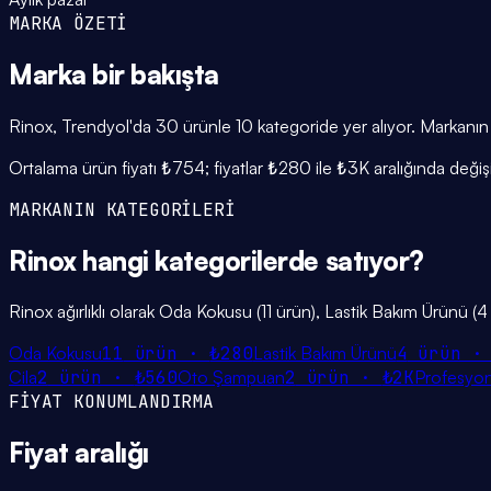
MARKA ÖZETİ
Marka
bir bakışta
Rinox, Trendyol'da 30 ürünle 10 kategoride yer alıyor. Markanın ü
Ortalama ürün fiyatı ₺754; fiyatlar ₺280 ile ₺3K aralığında değ
MARKANIN KATEGORİLERİ
Rinox
hangi
kategorilerde
satıyor?
Rinox ağırlıklı olarak Oda Kokusu (11 ürün), Lastik Bakım Ürünü (4
Oda Kokusu
11
ürün ·
₺280
Lastik Bakım Ürünü
4
ürün 
Cila
2
ürün ·
₺560
Oto Şampuan
2
ürün ·
₺2K
Profesyon
FİYAT KONUMLANDIRMA
Fiyat
aralığı