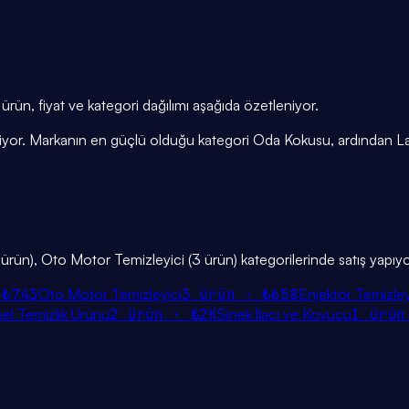
rün, fiyat ve kategori dağılımı aşağıda özetleniyor.
işiyor. Markanın en güçlü olduğu kategori Oda Kokusu, ardından L
 ürün), Oto Motor Temizleyici (3 ürün) kategorilerinde satış yapıyo
·
₺743
Oto Motor Temizleyici
3
ürün ·
₺658
Enjektör Temizley
el Temizlik Ürünü
2
ürün ·
₺2K
Sinek İlacı ve Kovucu
1
ürün