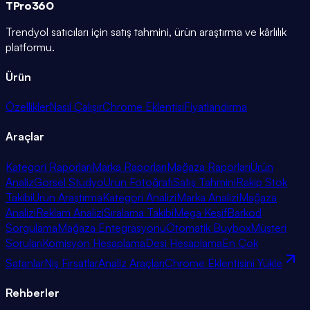
TPro
360
Trendyol satıcıları için satış tahmini, ürün araştırma ve kârlılık
platformu.
Ürün
Özellikler
Nasıl Çalışır
Chrome Eklentisi
Fiyatlandırma
Araçlar
Kategori Raporları
Marka Raporları
Mağaza Raporları
Ürün
Analiz
Görsel Stüdyo
Ürün Fotoğrafı
Satış Tahmini
Rakip Stok
Takibi
Ürün Araştırma
Kategori Analizi
Marka Analizi
Mağaza
Analizi
Reklam Analizi
Sıralama Takibi
Mega Keşif
Barkod
Sorgulama
Mağaza Entegrasyonu
Otomatik Buybox
Müşteri
Soruları
Komisyon Hesaplama
Desi Hesaplama
En Çok
Satanlar
Niş Fırsatlar
Analiz Araçları
Chrome Eklentisini Yükle
Rehberler