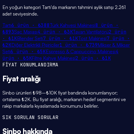
En yoğun kategori Tartı'da markanın tahmini aylık satışı 2.261
adet seviyesinde.
Tartı
6
ürün ·
₺388
Türk Kahvesi Makinesi
8
ürün ·
₺893
Saç Maşası
4
ürün ·
₺3K
Tavan Vantilatörü
2
ürün
·
₺1K
Blender Seti
7
ürün ·
₺1K
Tost Makinesi
7
ürün ·
₺2K
Diğer Elektrikli Pişiriciler
1
ürün ·
₺739
Mikser & Mikser
Seti
6
ürün ·
₺5K
Espresso & Cappuccino Makinesi
4
ürün ·
₺5K
Filtre Kahve Makinesi
2
ürün ·
₺1K
FİYAT KONUMLANDIRMA
Fiyat
aralığı
Sinbo ürünleri ₺98–₺10K fiyat bandında konumlanıyor;
ortalama ₺2K. Bu fiyat aralığı, markanın hedef segmentini ve
rakip markalarla kıyaslamada konumunu belirler.
SIK SORULAN SORULAR
Sinbo
hakkında