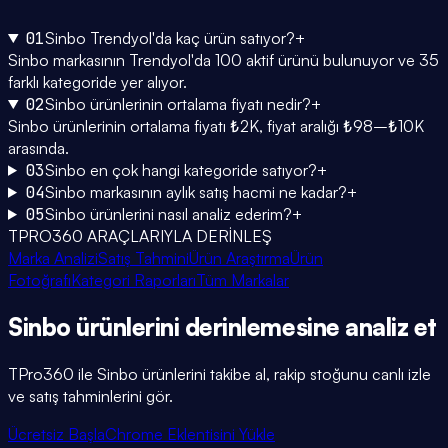
01
Sinbo Trendyol'da kaç ürün satıyor?
+
Sinbo markasının Trendyol'da 100 aktif ürünü bulunuyor ve 35
farklı kategoride yer alıyor.
02
Sinbo ürünlerinin ortalama fiyatı nedir?
+
Sinbo ürünlerinin ortalama fiyatı ₺2K, fiyat aralığı ₺98–₺10K
arasında.
03
Sinbo en çok hangi kategoride satıyor?
+
04
Sinbo markasının aylık satış hacmi ne kadar?
+
05
Sinbo ürünlerini nasıl analiz ederim?
+
TPRO360 ARAÇLARIYLA DERİNLEŞ
Marka Analizi
Satış Tahmini
Ürün Araştırma
Ürün
Fotoğrafı
Kategori Raporları
Tüm Markalar
Sinbo
ürünlerini
derinlemesine
analiz et
TPro360 ile
Sinbo
ürünlerini takibe al, rakip stoğunu canlı izle
ve satış tahminlerini gör.
Ücretsiz Başla
Chrome Eklentisini Yükle