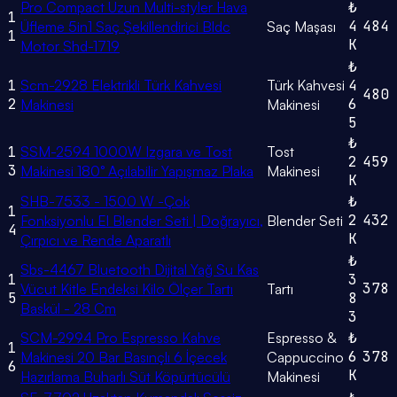
Pro Compact Uzun Multi-styler Hava
₺
1
4
484
Üfleme 5in1 Saç Şekillendirici Bldc
Saç Maşası
1
K
Motor Shd-1719
₺
1
Scm-2928 Elektrikli Türk Kahvesi
Türk Kahvesi
4
480
2
6
Makinesi
Makinesi
5
₺
1
SSM-2594 1000W Izgara ve Tost
Tost
2
459
3
Makinesi 180° Açılabilir Yapışmaz Plaka
Makinesi
K
SHB-7533 - 1500 W -Çok
₺
1
2
432
Fonksiyonlu El Blender Seti | Doğrayıcı,
Blender Seti
4
K
Çırpıcı ve Rende Aparatlı
₺
Sbs-4467 Bluetooth Dijital Yağ Su Kas
1
3
378
Vücut Kitle Endeksi Kilo Ölçer Tartı
Tartı
5
8
Baskül - 28 Cm
3
SCM-2994 Pro Espresso Kahve
Espresso &
₺
1
6
378
Makinesi 20 Bar Basınçlı 6 İçecek
Cappuccino
6
K
Hazırlama Buharlı Süt Köpürtücülü
Makinesi