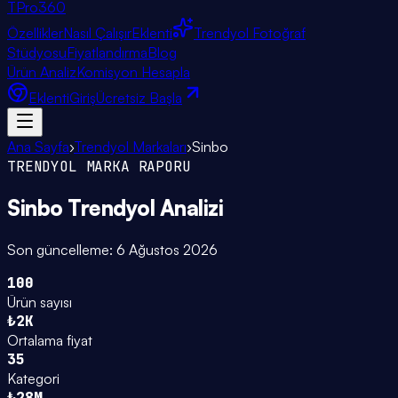
TPro
360
Özellikler
Nasıl Çalışır
Eklenti
Trendyol Fotoğraf
Stüdyosu
Fiyatlandırma
Blog
Ürün Analiz
Komisyon Hesapla
Eklenti
Giriş
Ücretsiz Başla
Ana Sayfa
›
Trendyol Markaları
›
Sinbo
TRENDYOL MARKA RAPORU
Sinbo
Trendyol Analizi
Son güncelleme:
6 Ağustos 2026
100
Ürün sayısı
₺2K
Ortalama fiyat
35
Kategori
₺28M