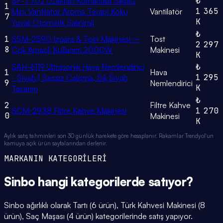
SF-7702 Uzaktan Kumandalı Sessiz
₺
1
1
365
Mini Vantilatör Aroma Terapi Koku
Vantilatör
7
K
Yuvalı Otomatik Salınımlı
₺
1
SSM-2590 Izgara & Tost Makinesi –
Tost
2
297
8
Çok Amaçlı Kullanım 2000W
Makinesi
K
SAH-6119 Ultrasonik Hava Nemlendirici
₺
1
Hava
1
295
- Siyah | Sessiz Çalışma, Şık Siyah
9
Nemlendirici
K
Tasarım
₺
2
Filtre Kahve
SCM-2938 Filtre Kahve Makinesi
1
270
0
Makinesi
K
Aylık satış tahminleri son 30 günlük harekete göre hesaplanır. Rakamlar Trendyol'un
kamuya açık ürün sayfalarından derlenir.
MARKANIN KATEGORİLERİ
Sinbo
hangi
kategorilerde
satıyor?
Sinbo ağırlıklı olarak Tartı (6 ürün), Türk Kahvesi Makinesi (8
ürün), Saç Maşası (4 ürün) kategorilerinde satış yapıyor.