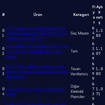
Fi
Aylı
y
k
#
Ürün
Kategori
a
satı
t
ş
Pro Compact Uzun Multi-styler Hava
₺
0
1.3
4
Üfleme Şekillendirici Full Seti 5in1 Saç
Saç Maşası
1
80
K
Şekillendirici Shd-1729
₺
SBS-4466 Bluetooth Dijital Yağ Su Kas
0
3
1.1
Vücut Kitle Endeksi Kilo Ölçer Tartı
Tartı
2
6
07
Baskül
9
₺
SF-7708 3 LED Aydınlatmalı Sessiz
0
Tavan
9
1.0
Tavan Vantilatörü Kumandalı 6 Kanatlı -
3
9
80
Vantilatörü
Ahşap Renk
9
₺
Diğer
0
Sco-5043 Çok Fonksiyonlu Buharlı
7
1.0
Elektrikli
4
3
71
Pişirici
Pişiriciler
9
SHB-3147 Çok Fonksiyonlu Blender
₺