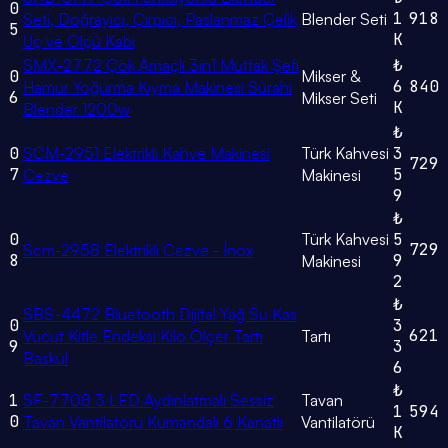
0
1
918
Seti, Doğrayıcı, Çırpıcı, Paslanmaz Çelik
Blender Seti
5
K
Uç ve Ölçü Kabı
SMX-2772 Çok Amaçlı 3ın1 Mutfak Şefi
₺
0
Mikser &
6
840
Hamur Yoğurma Kıyma Makinesi Sürahi
6
Mikser Seti
K
Blender 1200w
₺
0
SCM-2951 Elektrikli Kahve Makinesi
Türk Kahvesi
3
729
7
5
Cezve
Makinesi
9
₺
0
Türk Kahvesi
5
729
Scm-2958 Elektrikli Cezve - İnox
8
9
Makinesi
2
₺
SBS-4472 Bluetooth Dijital Yağ Su Kas
0
3
621
Vücut Kitle Endeksi Kilo Ölçer Tartı
Tartı
9
3
Baskül
6
₺
1
SF-7708 3 LED Aydınlatmalı Sessiz
Tavan
1
594
0
Tavan Vantilatörü Kumandalı 6 Kanatlı
Vantilatörü
K