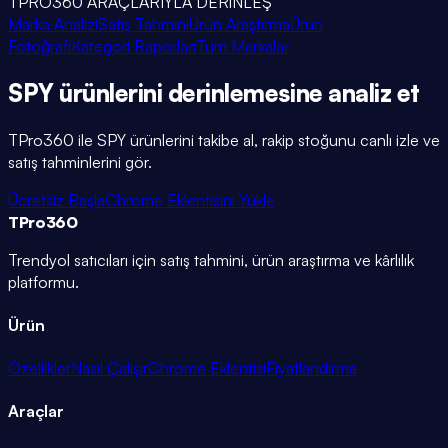
TPRO360 ARAÇLARIYLA DERİNLEŞ
Marka Analizi
Satış Tahmini
Ürün Araştırma
Ürün
Fotoğrafı
Kategori Raporları
Tüm Markalar
SPY
ürünlerini
derinlemesine
analiz et
TPro360 ile
SPY
ürünlerini takibe al, rakip stoğunu canlı izle ve
satış tahminlerini gör.
Ücretsiz Başla
Chrome Eklentisini Yükle
TPro
360
Trendyol satıcıları için satış tahmini, ürün araştırma ve kârlılık
platformu.
Ürün
Özellikler
Nasıl Çalışır
Chrome Eklentisi
Fiyatlandırma
Araçlar