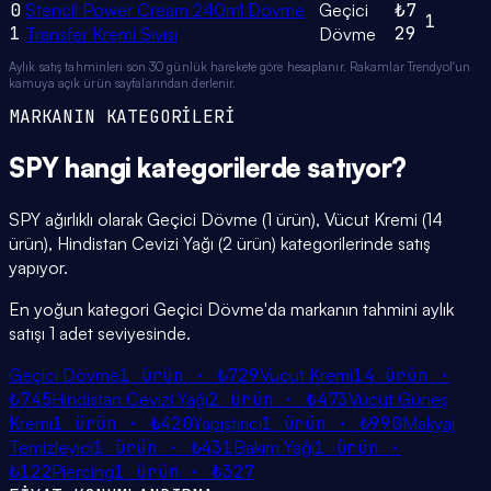
0
Stencil Power Cream 240ml Dövme
Geçici
₺7
1
1
29
Transfer Kremi Sıvısı
Dövme
Aylık satış tahminleri son 30 günlük harekete göre hesaplanır. Rakamlar Trendyol'un
kamuya açık ürün sayfalarından derlenir.
MARKANIN KATEGORİLERİ
SPY
hangi
kategorilerde
satıyor?
SPY ağırlıklı olarak Geçici Dövme (1 ürün), Vücut Kremi (14
ürün), Hindistan Cevizi Yağı (2 ürün) kategorilerinde satış
yapıyor.
En yoğun kategori Geçici Dövme'da markanın tahmini aylık
satışı 1 adet seviyesinde.
Geçici Dövme
1
ürün ·
₺729
Vücut Kremi
14
ürün ·
₺745
Hindistan Cevizi Yağı
2
ürün ·
₺473
Vücut Güneş
Kremi
1
ürün ·
₺420
Yapıştırıcı
1
ürün ·
₺990
Makyaj
Temizleyici
1
ürün ·
₺431
Bakım Yağı
1
ürün ·
₺122
Piercing
1
ürün ·
₺327