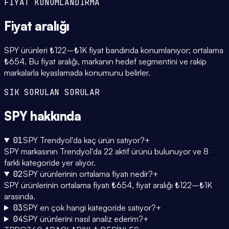
FİYAT KONUMLANDIRMA
Fiyat
aralığı
SPY ürünleri ₺122–₺1K fiyat bandında konumlanıyor; ortalama
₺654. Bu fiyat aralığı, markanın hedef segmentini ve rakip
markalarla kıyaslamada konumunu belirler.
SIK SORULAN SORULAR
SPY
hakkında
01
SPY Trendyol'da kaç ürün satıyor?
+
SPY markasının Trendyol'da 22 aktif ürünü bulunuyor ve 8
farklı kategoride yer alıyor.
02
SPY ürünlerinin ortalama fiyatı nedir?
+
SPY ürünlerinin ortalama fiyatı ₺654, fiyat aralığı ₺122–₺1K
arasında.
03
SPY en çok hangi kategoride satıyor?
+
04
SPY ürünlerini nasıl analiz ederim?
+