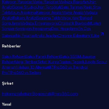
Kategori Raporları
Marka Raporları
Mağaza Raporları
Ürün
Analiz
Görsel Stüdyo
Ürün Fotoğrafı
Satış Tahmini
Rakip Stok
Takibi
Ürün Araştırma
Kategori Analizi
Marka Analizi
Mağaza
Analizi
Reklam Analizi
Sıralama Takibi
Mega Keşif
Barkod
Sorgulama
Mağaza Entegrasyonu
Otomatik Buybox
Müşteri
Soruları
Komisyon Hesaplama
Desi Hesaplama
En Çok
Satanlar
Niş Fırsatlar
Analiz Araçları
Chrome Eklentisini Yükle
Rehberler
Satıcı Rehberi
Satıcı Paneli Rehberi
Satıcı SSS
Muhasebe
Rehberi
Vergi Rehberi
Şirket Kurma
Toptan Tedarik
Jungle Scout
Alternatifi
Helium 10 Alternatifi
TPro360 vs Trendyol
Pro
TPro360 vs Sellerg
Şirket
Hakkımızda
İletişim
Blog
destek@tpro360.com
Yasal