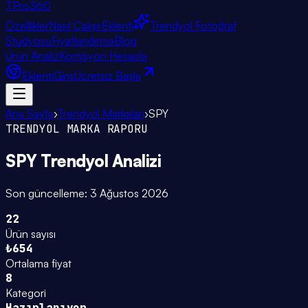
TPro
360
Özellikler
Nasıl Çalışır
Eklenti
Trendyol Fotoğraf
Stüdyosu
Fiyatlandırma
Blog
Ürün Analiz
Komisyon Hesapla
Eklenti
Giriş
Ücretsiz Başla
Ana Sayfa
›
Trendyol Markaları
›
SPY
TRENDYOL MARKA RAPORU
SPY
Trendyol Analizi
Son güncelleme:
3 Ağustos 2026
22
Ürün sayısı
₺654
Ortalama fiyat
8
Kategori
Hazırlanıyor