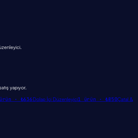
üzenleyici.
atış yapıyor.
ürün ·
₺636
Dolap İçi Düzenleyici
1
ürün ·
₺850
Çatal &