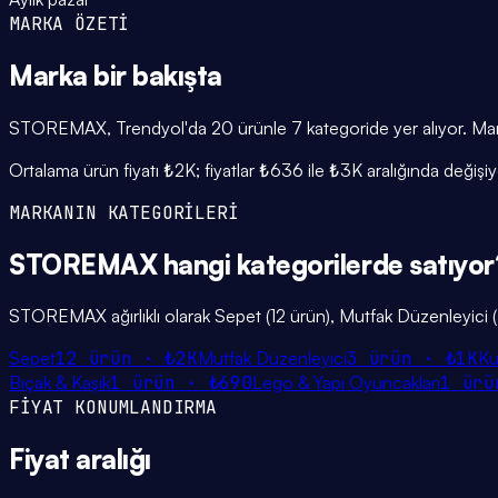
MARKA ÖZETİ
Marka
bir bakışta
STOREMAX, Trendyol'da 20 ürünle 7 kategoride yer alıyor. Markan
Ortalama ürün fiyatı ₺2K; fiyatlar ₺636 ile ₺3K aralığında deği
MARKANIN KATEGORİLERİ
STOREMAX
hangi
kategorilerde
satıyor
STOREMAX ağırlıklı olarak Sepet (12 ürün), Mutfak Düzenleyici (3 
Sepet
12
ürün ·
₺2K
Mutfak Düzenleyici
3
ürün ·
₺1K
Ku
Bıçak & Kaşık
1
ürün ·
₺690
Lego & Yapı Oyuncakları
1
ürü
FİYAT KONUMLANDIRMA
Fiyat
aralığı