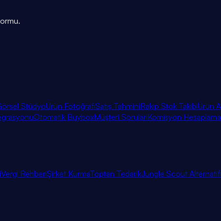
tformu.
örsel Stüdyo
Ürün Fotoğrafı
Satış Tahmini
Rakip Stok Takibi
Ürün A
egrasyonu
Otomatik Buybox
Müşteri Soruları
Komisyon Hesaplama
i
Vergi Rehberi
Şirket Kurma
Toptan Tedarik
Jungle Scout Alternatif