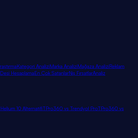
raştırma
Kategori Analizi
Marka Analizi
Mağaza Analizi
Reklam
Desi Hesaplama
En Çok Satanlar
Niş Fırsatlar
Analiz
i
Helium 10 Alternatifi
TPro360 vs Trendyol Pro
TPro360 vs