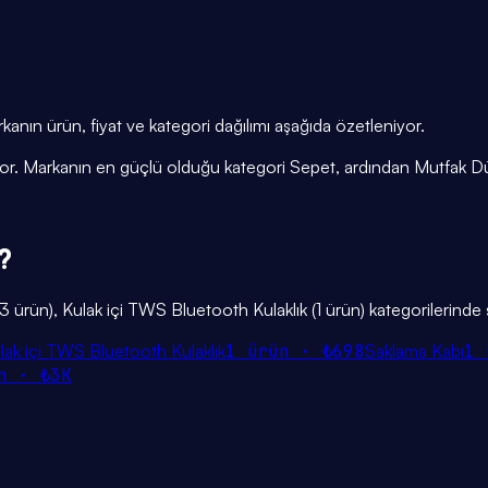
ın ürün, fiyat ve kategori dağılımı aşağıda özetleniyor.
şiyor. Markanın en güçlü olduğu kategori Sepet, ardından Mutfak D
?
ürün), Kulak içi TWS Bluetooth Kulaklık (1 ürün) kategorilerinde s
lak içi TWS Bluetooth Kulaklık
1
ürün ·
₺698
Saklama Kabı
1
n ·
₺3K