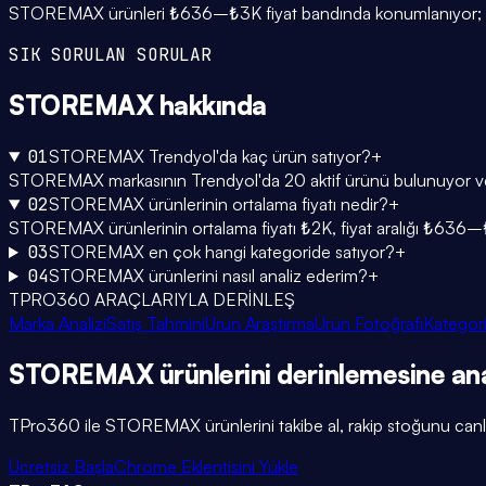
STOREMAX ürünleri ₺636–₺3K fiyat bandında konumlanıyor; ortal
SIK SORULAN SORULAR
STOREMAX
hakkında
01
STOREMAX Trendyol'da kaç ürün satıyor?
+
STOREMAX markasının Trendyol'da 20 aktif ürünü bulunuyor ve 7 
02
STOREMAX ürünlerinin ortalama fiyatı nedir?
+
STOREMAX ürünlerinin ortalama fiyatı ₺2K, fiyat aralığı ₺636–
03
STOREMAX en çok hangi kategoride satıyor?
+
04
STOREMAX ürünlerini nasıl analiz ederim?
+
TPRO360 ARAÇLARIYLA DERİNLEŞ
Marka Analizi
Satış Tahmini
Ürün Araştırma
Ürün Fotoğrafı
Kategori
STOREMAX
ürünlerini
derinlemesine
ana
TPro360 ile
STOREMAX
ürünlerini takibe al, rakip stoğunu canlı
Ücretsiz Başla
Chrome Eklentisini Yükle