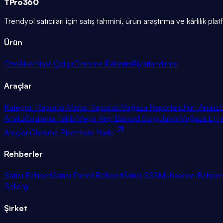
TPro
360
Trendyol satıcıları için satış tahmini, ürün araştırma ve kârlılık pla
Ürün
Özellikler
Nasıl Çalışır
Chrome Eklentisi
Fiyatlandırma
Araçlar
Kategori Raporları
Marka Raporları
Mağaza Raporları
Ürün Analiz
G
Analizi
Sıralama Takibi
Mega Keşif
Barkod Sorgulama
Mağaza Ent
Araçları
Chrome Eklentisini Yükle
Rehberler
Satıcı Rehberi
Satıcı Paneli Rehberi
Satıcı SSS
Muhasebe Rehber
Sellerg
Şirket