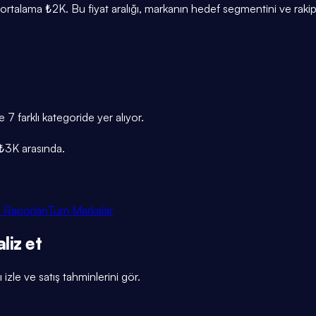
ama ₺2K. Bu fiyat aralığı, markanın hedef segmentini ve rakip 
farklı kategoride yer alıyor.
₺3K arasında.
 Raporları
Tüm Markalar
liz et
 izle ve satış tahminlerini gör.