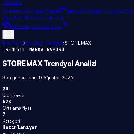
TPro
360
Özellikler
Nasıl Çalışır
Eklenti
Trendyol Fotoğraf Stüdyosu
Fiya
Ürün Analiz
Komisyon Hesapla
Eklenti
Giriş
Ücretsiz Başla
Ana Sayfa
›
Trendyol Markaları
›
STOREMAX
TRENDYOL MARKA RAPORU
STOREMAX
Trendyol Analizi
Son güncelleme:
8 Ağustos 2026
20
Ürün sayısı
₺2K
Ortalama fiyat
7
Kategori
Hazırlanıyor
Aylık pazar