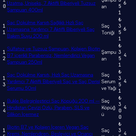
6
Uzatma, Uniseks, 7 Aktifli Biberiyeli Tuzsuz
0
5
an
Şampuan 400ml
1
₺
Saç Dökülme Karşıtı,Sağlıklı Hızlı Saç
1
Saç
3
6
Uzamasına Yardımcı 7 Aktifli Biberiyeli Saç
1
5
Toniği
Bakım Suyu 200 ml
1
₺
Sülfatsız ve Tuzsuz Şampuan, Kolajen Biotin
1
Şampu
3
4
B7 içerikli Parabensiz, Nemlendirici Vegan
2
5
an
Şampuan 250ml
1
₺
Saç Dökülme Karşıtı, Hızlı Saç Uzamasına
Saç
1
3
4
Yardımcı 7 Aktifli Biberiyeli Saç ve Saç Derisi
Serum
3
5
Serumu 50ml
ve Yağı
1
₺
Bukle Belirginleştirici Saç Köpüğü 200 ml –
Saç
1
3
4
Hindistan Cevizi Özlü, Paraben, SLS ve
Köpüğ
4
0
Silikon İçermez
ü
0
₺
Biotin B7 ve Kolajen İçeren Vegan Saç
1
Saç
3
4
Kremi, Nemlendiren, Besleyici ve Onarıcı