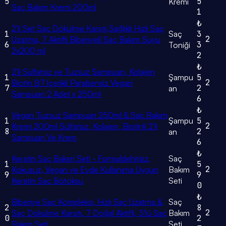
5
5
Kremi
Saç Bakım Kremi 200ml
1
₺
2'li Set Saç Dökülme Karşıtı,Sağlıklı Hızlı Saç
1
Saç
3
2
Uzatma, 7 Aktifli Biberiyeli Saç Bakım Suyu
6
3
Toniği
2x200 ml
2
₺
2'li Sülfatsız ve Tuzsuz Şampuan, Kolajen
1
Şampu
5
2
Biotin B7 İçerikli Parabensiz Vegan
7
2
an
Şampuan 2 Adet x 250ml
6
₺
Vegan Tuzsuz Şampuan 250ml & Saç Bakım
1
Şampu
5
2
Kremi 200ml Sülfatsız, Kolajen, Biotinli 2'li
8
2
an
Şampuan Ve Krem
6
₺
Keratin Saç Bakım Seti - Formaldehitsiz,
Saç
1
5
2
Kokusuz, Vegan ve Evde Kullanıma Uygun
Bakım
9
9
Keratin Saç Botoksu
Seti
0
₺
Biberiye Saç Kompleksi, Hızlı Saç Uzatma &
Saç
2
8
2
Saç Dökülme Karşıtı, 7 Doğal Aktifli, 3'lü Saç
Bakım
0
2
Bakım Seti
Seti