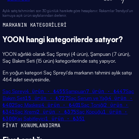
7
Aylık satış tahminleri son 30 günlük harekete göre hesaplanır. Rakamlar Trendyol'un
kamuya açık ürün sayfalarından derlenir.
MARKANIN KATEGORİLERİ
YOON
hangi
kategorilerde
satıyor?
YOON ağırlıklı olarak Saç Spreyi (4 ürün), Şampuan (7 ürün),
Saç Bakım Seti (15 ürün) kategorilerinde satış yapıyor.
En yoğun kategori Saç Spreyi'da markanın tahmini aylık satışı
464 adet seviyesinde.
Saç Spreyi
4
ürün ·
₺455
Şampuan
7
ürün ·
₺447
Saç
Bakım Seti
15
ürün ·
₺727
Saç Serum ve Yağı
4
ürün ·
₺402
Saç Maskesi
4
ürün ·
₺401
Saç Toniği
2
ürün ·
₺341
Saç Kremi
2
ürün ·
₺375
Saç Köpüğü
1
ürün ·
₺300
Kaş Sabitleyici
1
ürün ·
₺351
FİYAT KONUMLANDIRMA