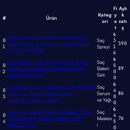
Fi
Aylı
Kateg
y
k
#
Ürün
ori
a
satı
t
ş
₺
Kolay Tarama & Elektriklenme Karşıtı Saç
0
Saç
3
390
Bakım Spreyi, Isı Koruyucu Uniseks Vegan
1
1
Spreyi
Saç Spreyi 250ml
6
₺
Brezilya Fönü, Saç Düzleştirme & Keratin
Saç
0
5
89
Botoks, Güçlendirici Ve Besleyici Evde
Bakım
2
0
Keratin Bakım Seti
Seti
0
₺
Durulanmayan Saç Bakım Serumu, Kabarma
Saç
0
4
86
Karşıtı, Saç Tellerini Nemlendiren,
Serum
3
0
Güçlendirici Serum 100ml
ve Yağı
0
₺
Vegan Saç Bakım Spreyi & Maskesi 250ml,
Saç
0
4
76
Hyaluronik Asit, Keratin, Kolajen ve B7
Maskes
4
5
Biotinli 2'li Set
i
0