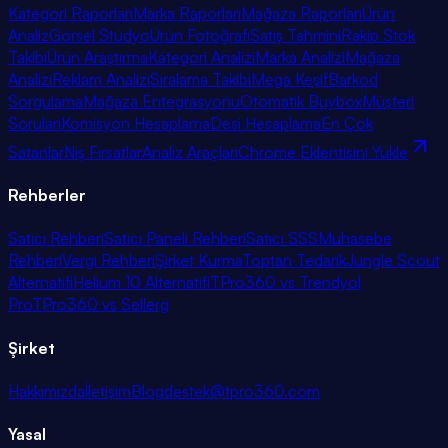
Kategori Raporları
Marka Raporları
Mağaza Raporları
Ürün
Analiz
Görsel Stüdyo
Ürün Fotoğrafı
Satış Tahmini
Rakip Stok
Takibi
Ürün Araştırma
Kategori Analizi
Marka Analizi
Mağaza
Analizi
Reklam Analizi
Sıralama Takibi
Mega Keşif
Barkod
Sorgulama
Mağaza Entegrasyonu
Otomatik Buybox
Müşteri
Soruları
Komisyon Hesaplama
Desi Hesaplama
En Çok
Satanlar
Niş Fırsatlar
Analiz Araçları
Chrome Eklentisini Yükle
Rehberler
Satıcı Rehberi
Satıcı Paneli Rehberi
Satıcı SSS
Muhasebe
Rehberi
Vergi Rehberi
Şirket Kurma
Toptan Tedarik
Jungle Scout
Alternatifi
Helium 10 Alternatifi
TPro360 vs Trendyol
Pro
TPro360 vs Sellerg
Şirket
Hakkımızda
İletişim
Blog
destek@tpro360.com
Yasal