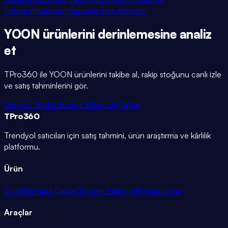
Fotoğrafı
Kategori Raporları
Tüm Markalar
YOON
ürünlerini
derinlemesine
analiz
et
TPro360 ile
YOON
ürünlerini takibe al, rakip stoğunu canlı izle
ve satış tahminlerini gör.
Ücretsiz Başla
Chrome Eklentisini Yükle
TPro
360
Trendyol satıcıları için satış tahmini, ürün araştırma ve kârlılık
platformu.
Ürün
Özellikler
Nasıl Çalışır
Chrome Eklentisi
Fiyatlandırma
Araçlar