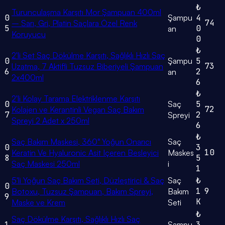
₺
Turunculaşma Karşıtı Mor Şampuan 400ml
0
Şampu
4
74
– Sarı, Gri, Platin Saçlara Özel Renk
5
0
an
Koruyucu
0
₺
2'li Set Saç Dökülme Karşıtı, Sağlıklı Hızlı Saç
0
Şampu
5
73
Uzatma, 7 Aktifli Tuzsuz Biberiyeli Şampuan
6
2
an
2x400ml
6
₺
2'li Kolay Tarama Elektriklenme Karşıtı
0
Saç
5
72
Kolajen ve Kerantinli Vegan Saç Bakım
7
2
Spreyi
Spreyi 2 Adet x 250ml
6
₺
Saç Bakım Maskesi, 360° Yoğun Onarıcı
Saç
0
3
10
Keratin Ve Hyaluronic Asit Içeren Besleyici
Maskes
8
5
Saç Maskesi 250ml
i
1
5'li Yoğun Saç Bakım Seti, Düzleştirici & Saç
Saç
₺
0
1
9
Botoxu, Tuzsuz Şampuan, Bakım Spreyi,
Bakım
9
K
Maske ve Krem
Seti
₺
Saç Dökülme Karşıtı, Sağlıklı Hızlı Saç
1
Şampu
3