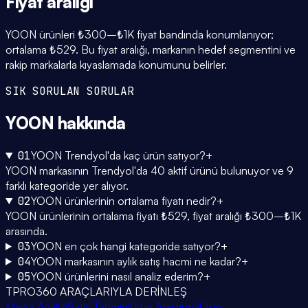
Fiyat
aralığı
YOON ürünleri ₺300–₺1K fiyat bandında konumlanıyor;
ortalama ₺529. Bu fiyat aralığı, markanın hedef segmentini ve
rakip markalarla kıyaslamada konumunu belirler.
SIK SORULAN SORULAR
YOON
hakkında
01
YOON Trendyol'da kaç ürün satıyor?
+
YOON markasının Trendyol'da 40 aktif ürünü bulunuyor ve 9
farklı kategoride yer alıyor.
02
YOON ürünlerinin ortalama fiyatı nedir?
+
YOON ürünlerinin ortalama fiyatı ₺529, fiyat aralığı ₺300–₺1K
arasında.
03
YOON en çok hangi kategoride satıyor?
+
04
YOON markasının aylık satış hacmi ne kadar?
+
05
YOON ürünlerini nasıl analiz ederim?
+
TPRO360 ARAÇLARIYLA DERİNLEŞ
Marka Analizi
Satış Tahmini
Ürün Araştırma
Ürün