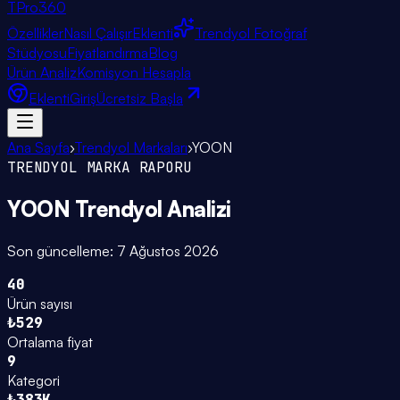
TPro
360
Özellikler
Nasıl Çalışır
Eklenti
Trendyol Fotoğraf
Stüdyosu
Fiyatlandırma
Blog
Ürün Analiz
Komisyon Hesapla
Eklenti
Giriş
Ücretsiz Başla
Ana Sayfa
›
Trendyol Markaları
›
YOON
TRENDYOL MARKA RAPORU
YOON
Trendyol Analizi
Son güncelleme:
7 Ağustos 2026
40
Ürün sayısı
₺529
Ortalama fiyat
9
Kategori
₺383K