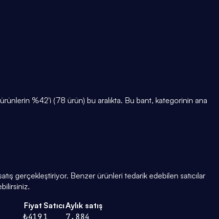
nlerin %42'i (78 ürün) bu aralıkta. Bu bant, kategorinin ana
tış gerçekleştiriyor. Benzer ürünleri tedarik edebilen satıcılar
ilirsiniz.
Fiyat
Satıcı
Aylık satış
₺419
1
7.884