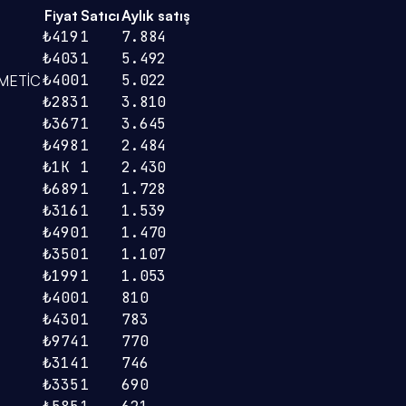
Fiyat
Satıcı
Aylık satış
₺419
1
7.884
₺403
1
5.492
₺400
1
5.022
METİC
₺283
1
3.810
₺367
1
3.645
₺498
1
2.484
₺1K
1
2.430
₺689
1
1.728
₺316
1
1.539
₺490
1
1.470
₺350
1
1.107
₺199
1
1.053
₺400
1
810
₺430
1
783
₺974
1
770
₺314
1
746
₺335
1
690