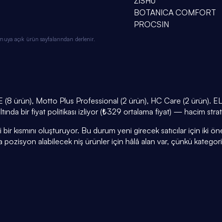
ZİSHU
BOTANICA COMFORT
PROCSIN
muya açık ürün sayfalarından derlenir.
(8 ürün), Motto Plus Professional (2 ürün), HC Care (2 ürün). E
ında bir fiyat politikası izliyor (₺329 ortalama fiyat) — hacim strat
r kısmını oluşturuyor. Bu durum yeni girecek satıcılar için iki öneml
a pozisyon alabilecek niş ürünler için hâlâ alan var, çünkü kategor