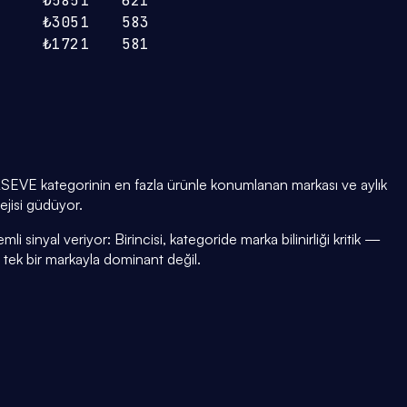
₺585
1
621
₺305
1
583
₺172
1
581
LSEVE kategorinin en fazla ürünle konumlanan markası ve aylık
ejisi güdüyor.
i sinyal veriyor: Birincisi, kategoride marka bilinirliği kritik —
i tek bir markayla dominant değil.