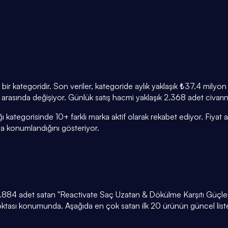
ir kategoridir. Son veriler, kategoride aylık yaklaşık ₺37.4 mily
in arasında değişiyor. Günlük satış hacmi yaklaşık 2.368 adet civarı
 kategorisinde 10+ farklı marka aktif olarak rekabet ediyor. Fiyat 
 konumlandığını gösteriyor.
ık 7.884 adet satan "Reactivate Saç Uzatan & Dökülme Karşıtı Gü
 noktası konumunda. Aşağıda en çok satan ilk 20 ürünün güncel list