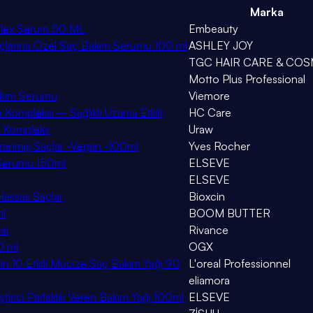
Marka
mplex Serum 50 ML
Embeauty
 Uçlarına Özel Saç Bakım Serumu 100 ml
ASHLEY JOY
TGC HAIR CARE & COS
Motto Plus Professional
Bakım Serumu
Viemore
Kompleksi – Sağlıklı Uzama Etkili
HC Care
ş Kompleks
Uraw
Yıpranmış Saçlar -Vegan -100ml
Yves Rocher
 Serumu 150ml
ELSEVE
ELSEVE
Hassas Saçlar
Bioxcin
ml
BOOM BUTTER
xi
Rivance
0 ml
OGX
çin 10 Etkili Mucize Saç Bakım Yağı 90
L'oreal Professionnel
eliamora
irici Parlaklık Veren Bakım Yağı 100ml
ELSEVE