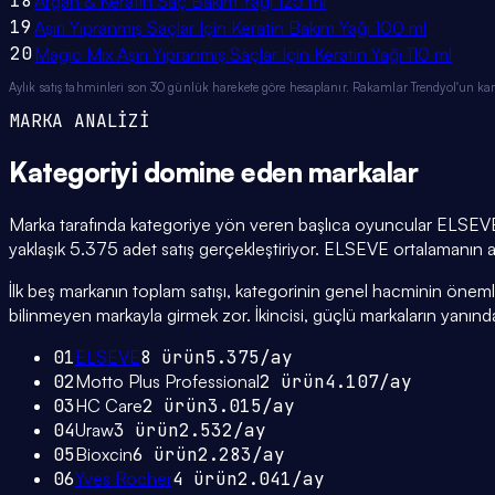
18
Argan & Keratin Saç Bakım Yağı 125 ml
19
Aşırı Yıpranmış Saçlar Için Keratin Bakım Yağı 100 ml
20
Magıc Mıx Aşırı Yıpranmış Saçlar Için Keratin Yağı 110 ml
Aylık satış tahminleri son 30 günlük harekete göre hesaplanır. Rakamlar Trendyol'un ka
MARKA ANALİZİ
Kategoriyi domine eden
markalar
Marka tarafında kategoriye yön veren başlıca oyuncular ELSEVE 
yaklaşık 5.375 adet satış gerçekleştiriyor. ELSEVE ortalamanın alt
İlk beş markanın toplam satışı, kategorinin genel hacminin önemli bi
bilinmeyen markayla girmek zor. İkincisi, güçlü markaların yanınd
01
ELSEVE
8
ürün
5.375
/ay
02
Motto Plus Professional
2
ürün
4.107
/ay
03
HC Care
2
ürün
3.015
/ay
04
Uraw
3
ürün
2.532
/ay
05
Bioxcin
6
ürün
2.283
/ay
06
Yves Rocher
4
ürün
2.041
/ay