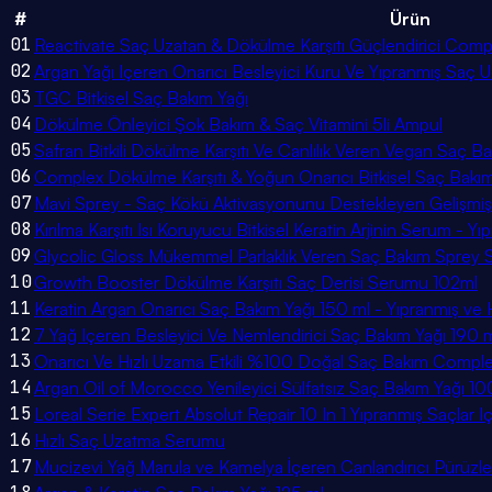
#
Ürün
01
Reactivate Saç Uzatan & Dökülme Karşıtı Güçlendirici Co
02
Argan Yağı Içeren Onarıcı Besleyici Kuru Ve Yıpranmış Saç
03
TGC Bitkisel Saç Bakım Yağı
04
Dökülme Önleyici Şok Bakım & Saç Vitamini 5li Ampul
05
Safran Bitkili Dökülme Karşıtı Ve Canlılık Veren Vegan Saç 
06
Complex Dökülme Karşıtı & Yoğun Onarıcı Bitkisel Saç Bakım 
07
Mavi Sprey - Saç Kökü Aktivasyonunu Destekleyen Gelişmi
08
Kırılma Karşıtı Isı Koruyucu Bitkisel Keratin Arjinin Serum - 
09
Glycolic Gloss Mükemmel Parlaklık Veren Saç Bakım Sprey
10
Growth Booster Dökülme Karşıtı Saç Derisi Serumu 102ml
11
Keratin Argan Onarıcı Saç Bakım Yağı 150 ml - Yıpranmış ve 
12
7 Yağ Içeren Besleyici Ve Nemlendirici Saç Bakım Yağı 190 
13
Onarıcı Ve Hızlı Uzama Etkili %100 Doğal Saç Bakım Comple
14
Argan Oil of Morocco Yenileyici Sülfatsız Saç Bakım Yağı 10
15
Loreal Serie Expert Absolut Repair 10 In 1 Yıpranmış Saçlar I
16
Hızlı Saç Uzatma Serumu
17
Mucizevi Yağ Marula ve Kamelya İçeren Canlandırıcı Pürüzleşt