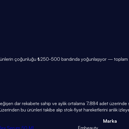
ürünlerin çoğunluğu ₺250-500 bandında yoğunlaşıyor — toplam ürü
 değişen dar rekabete sahip ve aylık ortalama 7.884 adet üzerinde sa
zerinden bu ürünleri takibe alıp stok-fiyat hareketlerini anlık izleyeb
Marka
mplex Serum 50 ML
Embeauty