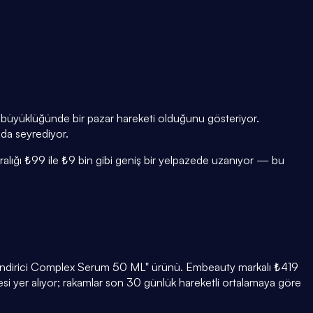
on büyüklüğünde bir pazar hareketi olduğunu gösteriyor.
nda seyrediyor.
aralığı ₺99 ile ₺9 bin gibi geniş bir yelpazede uzanıyor — bu
çlendirici Complex Serum 50 ML" ürünü. Embeauty markalı ₺419
esi yer alıyor; rakamlar son 30 günlük hareketli ortalamaya göre