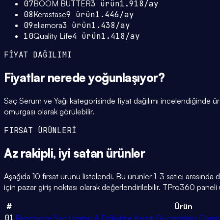
07
BOOM BUTTER
3
ürün
1.918
/ay
08
Kerastase
9
ürün
1.446
/ay
09
eliamora
3
ürün
1.438
/ay
10
Quality Life
4
ürün
1.418
/ay
FİYAT DAĞILIMI
Fiyatlar
nerede yoğunlaşıyor
?
Saç Serum ve Yağı kategorisinde fiyat dağılımı incelendiğinde 
omurgası olarak görülebilir.
FIRSAT ÜRÜNLERİ
Az rakipli,
iyi satan
ürünler
Aşağıda 10 fırsat ürünü listelendi. Bu ürünler 1-3 satıcı arasında
için pazar giriş noktası olarak değerlendirilebilir. TPro360 paneli ü
#
Ürün
01
Reactivate Saç Uzatan & Dökülme Karşıtı Güçlendirici Co