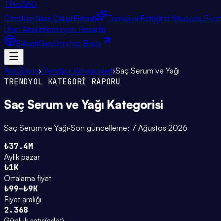
TPro
360
Özellikler
Nasıl Çalışır
Eklenti
Trendyol Fotoğraf Stüdyosu
Fiya
Ürün Analiz
Komisyon Hesapla
Eklenti
Giriş
Ücretsiz Başla
Ana Sayfa
›
Trendyol Kategorileri
›
Saç Serum ve Yağı
TRENDYOL KATEGORİ RAPORU
Saç Serum ve Yağı
Kategorisi
Saç Serum ve Yağı
·
Son güncelleme:
7 Ağustos 2026
₺37.4M
Aylık pazar
₺1K
Ortalama fiyat
₺99–₺9K
Fiyat aralığı
2.368
Günlük satış
(
adet
)