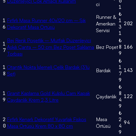
5
0
Düzenleyici Çok Amaçlı Kullanım
ci
1
₺
Runner &
1
Fırfırlı Masa Runner 40x120 cm – Şık
1
202
Amerikan
6
3
Dekoratif Masa Örtüsü
Servisi
1
Bej Renk Poşetlik – Mutfak Düzenleyici
₺
1
8
166
Askılı Çanta – 50 cm Bez Poşet Saklama
Bez Poşet
7
9
Torbası
₺
1
Otantik Nokta İşlemeli Çelik Bardak (3'lü
1
143
Bardak
8
7
Set)
9
₺
1
Granit Kaplama Gold Kulplu Cam Kapak
8
122
Çaydanlık
9
4
Çaydanlık Krem 2,3 Litre
9
₺
2
Fırfırlı Kenarlı Dekoratif Yuvarlak Fiskos
Masa
2
94
0
4
Masa Örtüsü Krem 80 x 80 cm
Örtüsü
9