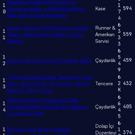
Paslanmaz Çelik Derin Çırpma ve
1
1
594
Karıştırma Kasesi – Mutfak Karıştırma
Kase
0
7
Kabı, Kek ve Pasta Karıştırma
4
₺
Bordo ( Kırmızı ) Fırfırlı Runner ve Supla
Runner &
1
3
559
Takımı - Masa Örtüsü Takımı 7 Parça
Amerikan
1
3
120x40
Servisi
3
₺
1
5
459
Antonio Mini Boy Siyah Çaydanlık Takımı
Çaydanlık
2
4
9
7 Parça Granada Granit Tencere ve Tava
₺
1
2
432
Seti – 20 cm 2.5L, 24 cm 4.5L, 26 cm
Tencere
3
K
Basık 3L, 26 cm Tava
₺
Aletta Büyük Boy Paslanmaz Çelik
1
6
405
Çaydanlık Metal Kulp Aile Boy Kullanım
Çaydanlık
4
4
1.6 Litre+2.5 Litre
5
₺
Dolap İçi
1
Baş Ucu Krem Keçe Organizer
1
374
Düzenleyi