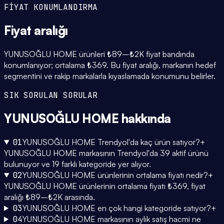
FİYAT KONUMLANDIRMA
Fiyat
aralığı
YUNUSOĞLU HOME ürünleri ₺89–₺2K fiyat bandında
konumlanıyor; ortalama ₺369. Bu fiyat aralığı, markanın hedef
segmentini ve rakip markalarla kıyaslamada konumunu belirler.
SIK SORULAN SORULAR
YUNUSOĞLU HOME
hakkında
01
YUNUSOĞLU HOME Trendyol'da kaç ürün satıyor?
+
YUNUSOĞLU HOME markasının Trendyol'da 39 aktif ürünü
bulunuyor ve 19 farklı kategoride yer alıyor.
02
YUNUSOĞLU HOME ürünlerinin ortalama fiyatı nedir?
+
YUNUSOĞLU HOME ürünlerinin ortalama fiyatı ₺369, fiyat
aralığı ₺89–₺2K arasında.
03
YUNUSOĞLU HOME en çok hangi kategoride satıyor?
+
04
YUNUSOĞLU HOME markasının aylık satış hacmi ne