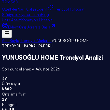
TPro
360
Özellikler
Nasıl Çalışır
Eklenti
Trendyol Fotoğraf
Stüdyosu
Fiyatlandırma
Blog
Ürün Analiz
Komisyon Hesapla
Eklenti
Giriş
Ücretsiz Başla
Ana Sayfa
›
Trendyol Markaları
›
YUNUSOĞLU HOME
TRENDYOL MARKA RAPORU
YUNUSOĞLU HOME
Trendyol Analizi
Son güncelleme:
4 Ağustos 2026
39
Ürün sayısı
₺369
Ortalama fiyat
19
Kategori
₺4.5M