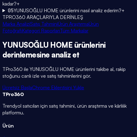
kadar?
+
05
YUNUSOĞLU HOME ürünlerini nasıl analiz ederim?
+
TPRO360 ARAÇLARIYLA DERİNLEŞ
Marka Analizi
Satış Tahmini
Ürün Araştırma
Ürün
Fotoğrafı
Kategori Raporları
Tüm Markalar
YUNUSOĞLU HOME
ürünlerini
derinlemesine
analiz et
TPro360 ile
YUNUSOĞLU HOME
ürünlerini takibe al, rakip
stoğunu canlı izle ve satış tahminlerini gör.
Ücretsiz Başla
Chrome Eklentisini Yükle
TPro
360
Trendyol satıcıları için satış tahmini, ürün araştırma ve kârlılık
platformu.
Ürün