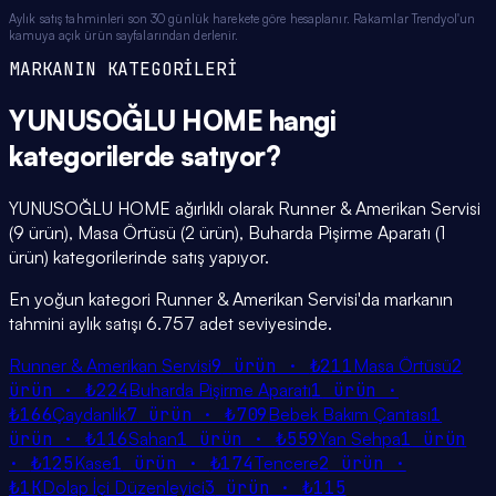
Aylık satış tahminleri son 30 günlük harekete göre hesaplanır. Rakamlar Trendyol'un
kamuya açık ürün sayfalarından derlenir.
MARKANIN KATEGORİLERİ
YUNUSOĞLU HOME
hangi
kategorilerde
satıyor?
YUNUSOĞLU HOME ağırlıklı olarak Runner & Amerikan Servisi
(9 ürün), Masa Örtüsü (2 ürün), Buharda Pişirme Aparatı (1
ürün) kategorilerinde satış yapıyor.
En yoğun kategori Runner & Amerikan Servisi'da markanın
tahmini aylık satışı 6.757 adet seviyesinde.
Runner & Amerikan Servisi
9
ürün ·
₺211
Masa Örtüsü
2
ürün ·
₺224
Buharda Pişirme Aparatı
1
ürün ·
₺166
Çaydanlık
7
ürün ·
₺709
Bebek Bakım Çantası
1
ürün ·
₺116
Sahan
1
ürün ·
₺559
Yan Sehpa
1
ürün
·
₺125
Kase
1
ürün ·
₺174
Tencere
2
ürün ·
₺1K
Dolap İçi Düzenleyici
3
ürün ·
₺115