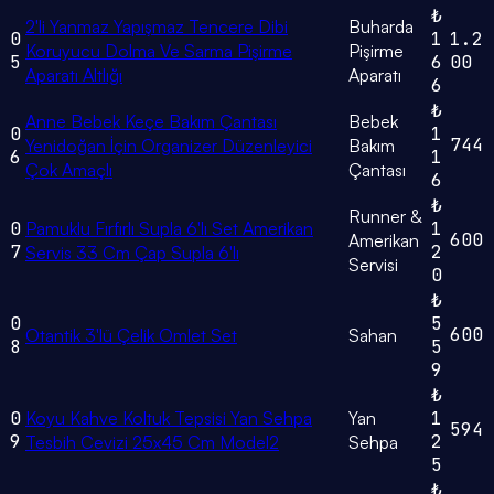
₺
2'li Yanmaz Yapışmaz Tencere Dibi
Buharda
0
1
1.2
Koruyucu Dolma Ve Sarma Pişirme
Pişirme
5
6
00
Aparatı Altlığı
Aparatı
6
₺
Anne Bebek Keçe Bakım Çantası
Bebek
0
1
744
Yenidoğan İçin Organizer Düzenleyici
Bakım
6
1
Çok Amaçlı
Çantası
6
₺
Runner &
0
Pamuklu Fırfırlı Supla 6'lı Set Amerikan
1
600
Amerikan
7
2
Servis 33 Cm Çap Supla 6'lı
Servisi
0
₺
0
5
600
Otantik 3'lü Çelik Omlet Set
Sahan
8
5
9
₺
0
Koyu Kahve Koltuk Tepsisi Yan Sehpa
Yan
1
594
9
2
Tesbih Cevizi 25x45 Cm Model2
Sehpa
5
₺