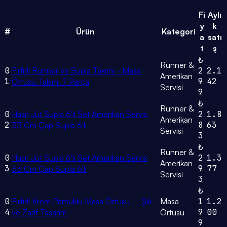
Fi
Aylı
y
k
#
Ürün
Kategori
a
satı
t
ş
₺
Runner &
0
Fırfırlı Runner ve Supla Takımı - Masa
2
2.1
Amerikan
1
9
42
Örtüsü Takımı 7 Parça
Servisi
9
₺
Runner &
0
Hasır Jüt Supla 6'lı Set Amerikan Servis
2
1.8
Amerikan
2
8
63
33 Cm Çap Supla 6'lı
Servisi
3
₺
Runner &
0
Hasır Jüt Supla 6'lı Set Amerikan Servis
2
1.3
Amerikan
3
9
77
33 Cm Çap Supla 6'lı
Servisi
3
₺
0
Fırfırlı Krem Pamuklu Masa Örtüsü – Şık
Masa
1
1.2
4
9
00
ve Zarif Tasarım
Örtüsü
9