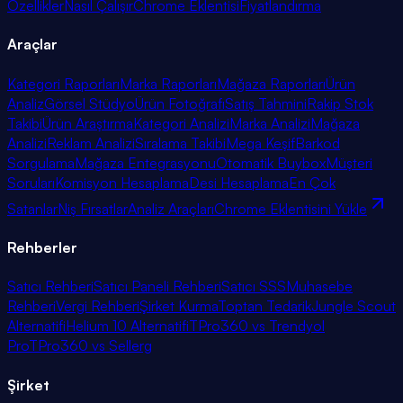
Özellikler
Nasıl Çalışır
Chrome Eklentisi
Fiyatlandırma
Araçlar
Kategori Raporları
Marka Raporları
Mağaza Raporları
Ürün
Analiz
Görsel Stüdyo
Ürün Fotoğrafı
Satış Tahmini
Rakip Stok
Takibi
Ürün Araştırma
Kategori Analizi
Marka Analizi
Mağaza
Analizi
Reklam Analizi
Sıralama Takibi
Mega Keşif
Barkod
Sorgulama
Mağaza Entegrasyonu
Otomatik Buybox
Müşteri
Soruları
Komisyon Hesaplama
Desi Hesaplama
En Çok
Satanlar
Niş Fırsatlar
Analiz Araçları
Chrome Eklentisini Yükle
Rehberler
Satıcı Rehberi
Satıcı Paneli Rehberi
Satıcı SSS
Muhasebe
Rehberi
Vergi Rehberi
Şirket Kurma
Toptan Tedarik
Jungle Scout
Alternatifi
Helium 10 Alternatifi
TPro360 vs Trendyol
Pro
TPro360 vs Sellerg
Şirket