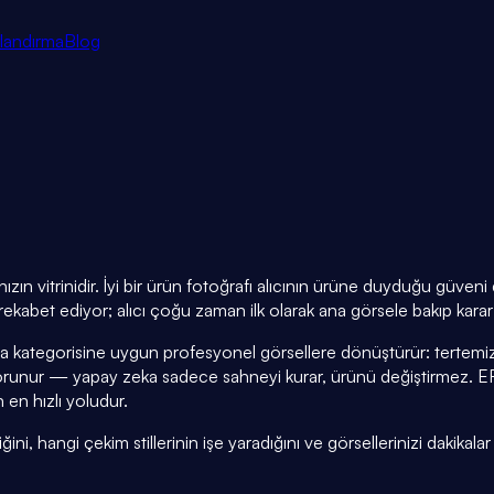
tlandırma
Blog
zın vitrinidir. İyi bir ürün fotoğrafı alıcının ürüne duyduğu güven
ekabet ediyor; alıcı çoğu zaman ilk olarak ana görsele bakıp karar 
a kategorisine uygun profesyonel görsellere dönüştürür: tertemiz
orunur — yapay zeka sadece sahneyi kurar, ürünü değiştirmez. E
 en hızlı yoludur.
i, hangi çekim stillerinin işe yaradığını ve görsellerinizi dakikalar