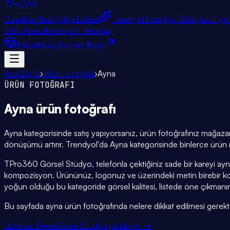
TPro
360
Özellikler
Nasıl Çalışır
Eklenti
Trendyol Fotoğraf Stüdyosu
Fiya
Ürün Analiz
Komisyon Hesapla
Eklenti
Giriş
Ücretsiz Başla
Ana Sayfa
›
Ürün Fotoğrafı
›
Ayna
ÜRÜN FOTOĞRAFI
Ayna
ürün fotoğrafı
Ayna kategorisinde satış yapıyorsanız, ürün fotoğrafınız mağazanı
dönüşümü artırır. Trendyol'da Ayna kategorisinde binlerce ürün r
TPro360 Görsel Stüdyo, telefonla çektiğiniz sade bir kareyi ayn
kompozisyon. Ürününüz, logonuz ve üzerindeki metin birebir k
yoğun olduğu bu kategoride görsel kalitesi, listede öne çıkmanın
Bu sayfada ayna ürün fotoğrafında nelere dikkat edilmesi gerektiğin
Ücretsiz Dene
Görsel Stüdyo'yu Keşfet →