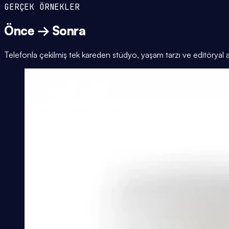
GERÇEK ÖRNEKLER
Önce → Sonra
Telefonla çekilmiş tek kareden stüdyo, yaşam tarzı ve editöryal 