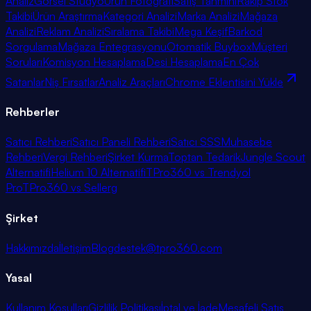
Analiz
Görsel Stüdyo
Ürün Fotoğrafı
Satış Tahmini
Rakip Stok
Takibi
Ürün Araştırma
Kategori Analizi
Marka Analizi
Mağaza
Analizi
Reklam Analizi
Sıralama Takibi
Mega Keşif
Barkod
Sorgulama
Mağaza Entegrasyonu
Otomatik Buybox
Müşteri
Soruları
Komisyon Hesaplama
Desi Hesaplama
En Çok
Satanlar
Niş Fırsatlar
Analiz Araçları
Chrome Eklentisini Yükle
Rehberler
Satıcı Rehberi
Satıcı Paneli Rehberi
Satıcı SSS
Muhasebe
Rehberi
Vergi Rehberi
Şirket Kurma
Toptan Tedarik
Jungle Scout
Alternatifi
Helium 10 Alternatifi
TPro360 vs Trendyol
Pro
TPro360 vs Sellerg
Şirket
Hakkımızda
İletişim
Blog
destek@tpro360.com
Yasal
Kullanım Koşulları
Gizlilik Politikası
İptal ve İade
Mesafeli Satış