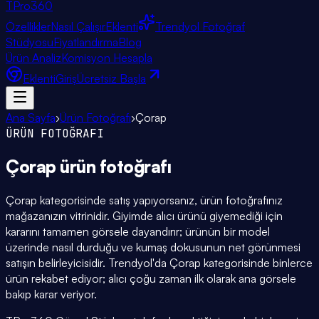
TPro
360
Özellikler
Nasıl Çalışır
Eklenti
Trendyol Fotoğraf
Stüdyosu
Fiyatlandırma
Blog
Ürün Analiz
Komisyon Hesapla
Eklenti
Giriş
Ücretsiz Başla
Ana Sayfa
›
Ürün Fotoğrafı
›
Çorap
ÜRÜN FOTOĞRAFI
Çorap
ürün fotoğrafı
Çorap kategorisinde satış yapıyorsanız, ürün fotoğrafınız
mağazanızın vitrinidir. Giyimde alıcı ürünü giyemediği için
kararını tamamen görsele dayandırır; ürünün bir model
üzerinde nasıl durduğu ve kumaş dokusunun net görünmesi
satışın belirleyicisidir. Trendyol'da Çorap kategorisinde binlerce
ürün rekabet ediyor; alıcı çoğu zaman ilk olarak ana görsele
bakıp karar veriyor.