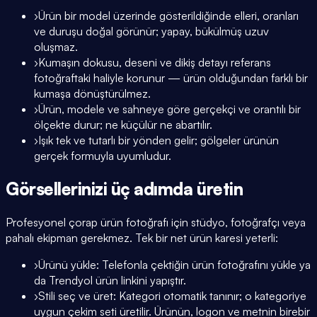
›
Ürün bir model üzerinde gösterildiğinde elleri, oranları
ve duruşu doğal görünür; yapay, bükülmüş uzuv
oluşmaz.
›
Kumaşın dokusu, deseni ve dikiş detayı referans
fotoğraftaki haliyle korunur — ürün olduğundan farklı bir
kumaşa dönüştürülmez.
›
Ürün, modele ve sahneye göre gerçekçi ve orantılı bir
ölçekte durur; ne küçülür ne abartılır.
›
Işık tek ve tutarlı bir yönden gelir; gölgeler ürünün
gerçek formuyla uyumludur.
Görsellerinizi üç adımda üretin
Profesyonel çorap ürün fotoğrafı için stüdyo, fotoğrafçı veya
pahalı ekipman gerekmez. Tek bir net ürün karesi yeterli:
›
Ürünü yükle: Telefonla çektiğin ürün fotoğrafını yükle ya
da Trendyol ürün linkini yapıştır.
›
Stili seç ve üret: Kategori otomatik tanınır; o kategoriye
uygun çekim seti üretilir. Ürünün, logon ve metnin birebir