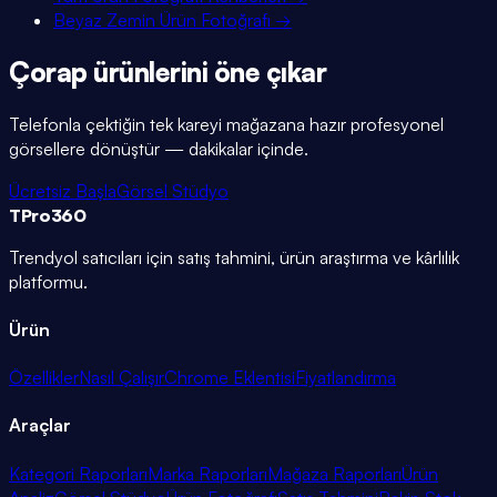
Beyaz Zemin Ürün Fotoğrafı
→
Çorap ürünlerini öne çıkar
Telefonla çektiğin tek kareyi mağazana hazır profesyonel
görsellere dönüştür — dakikalar içinde.
Ücretsiz Başla
Görsel Stüdyo
TPro
360
Trendyol satıcıları için satış tahmini, ürün araştırma ve kârlılık
platformu.
Ürün
Özellikler
Nasıl Çalışır
Chrome Eklentisi
Fiyatlandırma
Araçlar
Kategori Raporları
Marka Raporları
Mağaza Raporları
Ürün