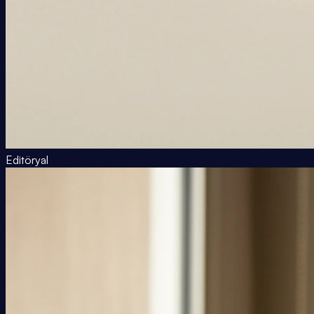
Editöryal