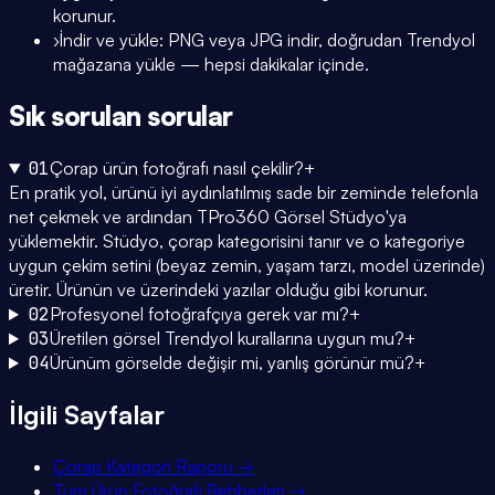
korunur.
›
İndir ve yükle: PNG veya JPG indir, doğrudan Trendyol
mağazana yükle — hepsi dakikalar içinde.
Sık sorulan
sorular
01
Çorap ürün fotoğrafı nasıl çekilir?
+
En pratik yol, ürünü iyi aydınlatılmış sade bir zeminde telefonla
net çekmek ve ardından TPro360 Görsel Stüdyo'ya
yüklemektir. Stüdyo, çorap kategorisini tanır ve o kategoriye
uygun çekim setini (beyaz zemin, yaşam tarzı, model üzerinde)
üretir. Ürünün ve üzerindeki yazılar olduğu gibi korunur.
02
Profesyonel fotoğrafçıya gerek var mı?
+
03
Üretilen görsel Trendyol kurallarına uygun mu?
+
04
Ürünüm görselde değişir mi, yanlış görünür mü?
+
İlgili Sayfalar
Çorap Kategori Raporu
→
Tüm Ürün Fotoğrafı Rehberleri
→