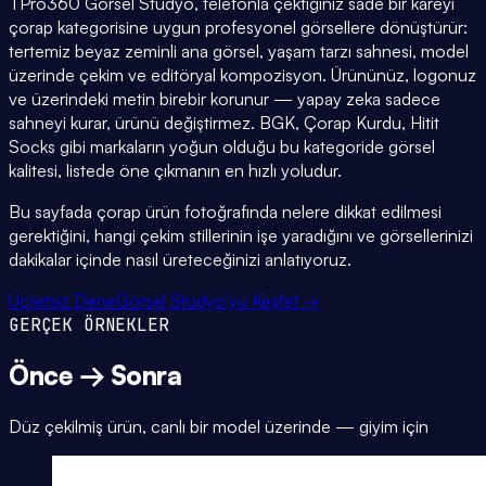
TPro360 Görsel Stüdyo, telefonla çektiğiniz sade bir kareyi
çorap kategorisine uygun profesyonel görsellere dönüştürür:
tertemiz beyaz zeminli ana görsel, yaşam tarzı sahnesi, model
üzerinde çekim ve editöryal kompozisyon. Ürününüz, logonuz
ve üzerindeki metin birebir korunur — yapay zeka sadece
sahneyi kurar, ürünü değiştirmez. BGK, Çorap Kurdu, Hitit
Socks gibi markaların yoğun olduğu bu kategoride görsel
kalitesi, listede öne çıkmanın en hızlı yoludur.
Bu sayfada çorap ürün fotoğrafında nelere dikkat edilmesi
gerektiğini, hangi çekim stillerinin işe yaradığını ve görsellerinizi
dakikalar içinde nasıl üreteceğinizi anlatıyoruz.
Ücretsiz Dene
Görsel Stüdyo'yu Keşfet →
GERÇEK ÖRNEKLER
Önce → Sonra
Düz çekilmiş ürün, canlı bir model üzerinde — giyim için