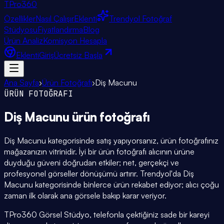
TPro
360
Özellikler
Nasıl Çalışır
Eklenti
Trendyol Fotoğraf
Stüdyosu
Fiyatlandırma
Blog
Ürün Analiz
Komisyon Hesapla
Eklenti
Giriş
Ücretsiz Başla
Ana Sayfa
›
Ürün Fotoğrafı
›
Diş Macunu
ÜRÜN FOTOĞRAFI
Diş Macunu
ürün fotoğrafı
Diş Macunu kategorisinde satış yapıyorsanız, ürün fotoğrafınız
mağazanızın vitrinidir. İyi bir ürün fotoğrafı alıcının ürüne
duyduğu güveni doğrudan etkiler; net, gerçekçi ve
profesyonel görseller dönüşümü artırır. Trendyol'da Diş
Macunu kategorisinde binlerce ürün rekabet ediyor; alıcı çoğu
zaman ilk olarak ana görsele bakıp karar veriyor.
TPro360 Görsel Stüdyo, telefonla çektiğiniz sade bir kareyi