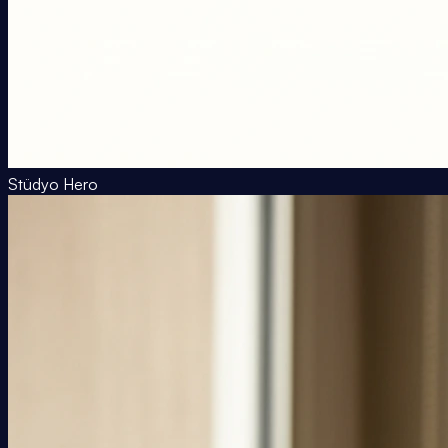
Stüdyo Hero