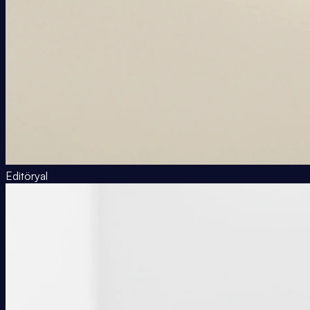
Editöryal