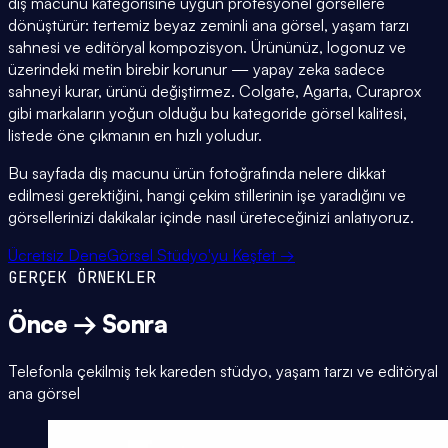
diş macunu kategorisine uygun profesyonel görsellere
dönüştürür: tertemiz beyaz zeminli ana görsel, yaşam tarzı
sahnesi ve editöryal kompozisyon. Ürününüz, logonuz ve
üzerindeki metin birebir korunur — yapay zeka sadece
sahneyi kurar, ürünü değiştirmez. Colgate, Agarta, Curaprox
gibi markaların yoğun olduğu bu kategoride görsel kalitesi,
listede öne çıkmanın en hızlı yoludur.
Bu sayfada diş macunu ürün fotoğrafında nelere dikkat
edilmesi gerektiğini, hangi çekim stillerinin işe yaradığını ve
görsellerinizi dakikalar içinde nasıl üreteceğinizi anlatıyoruz.
Ücretsiz Dene
Görsel Stüdyo'yu Keşfet →
GERÇEK ÖRNEKLER
Önce → Sonra
Telefonla çekilmiş tek kareden stüdyo, yaşam tarzı ve editöryal
ana görsel