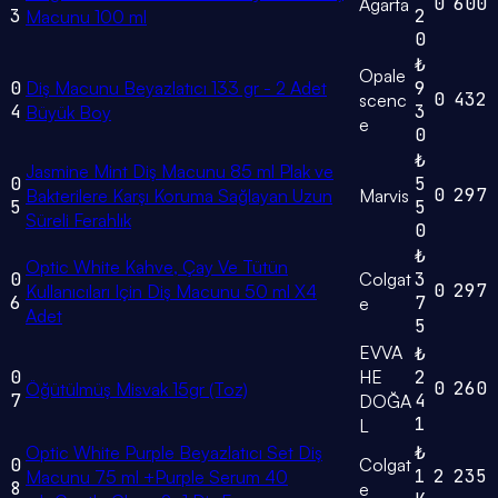
0
600
Agarta
3
2
Macunu 100 ml
0
₺
Opale
0
Diş Macunu Beyazlatıcı 133 gr - 2 Adet
9
0
432
scenc
4
3
Büyük Boy
e
0
₺
Jasmine Mint Diş Macunu 85 ml Plak ve
0
5
0
297
Bakterilere Karşı Koruma Sağlayan Uzun
Marvis
5
5
Süreli Ferahlık
0
₺
Optic White Kahve, Çay Ve Tütün
0
Colgat
3
0
297
Kullanıcıları Için Diş Macunu 50 ml X4
6
7
e
Adet
5
EVVA
₺
0
HE
2
0
260
Öğütülmüş Misvak 15gr (Toz)
7
4
DOĞA
1
L
Optic White Purple Beyazlatıcı Set Diş
₺
0
Colgat
1
2
235
Macunu 75 ml +Purple Serum 40
8
e