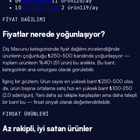
09
Arm&Hammer
11
ürün
120
/ay
10
Eyüp Sabri Tuncer
2
ürün
119
/ay
FİYAT DAĞILIMI
Fiyatlar
nerede yoğunlaşıyor
?
Diş Macunu kategorisinde fiyat dağılımı incelendiğinde
ürünlerin çoğunluğu ₺250-500 bandında yoğunlaşıyor —
toplam ürünlerin %40'i (51 ürün) bu aralıkta. Bu bant,
kategorinin ana omurgası olarak görülebilir.
İlginç bir gözlem: Ürün sayısı en yüksek bant ₺250-500 olsa
da, ürün başına ortalama satış hızı en yüksek bant ₺100-250
(2.0 adet/gün). Yani daha az rakiple karşılaşılan ama daha talepli
bir bant bu — fırsat sinyali olarak değerlendirilebilir.
FIRSAT ÜRÜNLERİ
Az rakipli,
iyi satan
ürünler