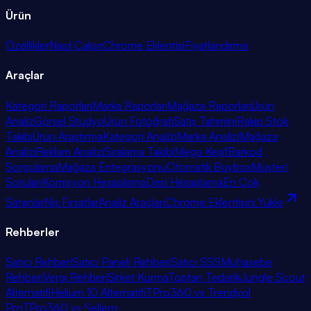
Ürün
Özellikler
Nasıl Çalışır
Chrome Eklentisi
Fiyatlandırma
Araçlar
Kategori Raporları
Marka Raporları
Mağaza Raporları
Ürün
Analiz
Görsel Stüdyo
Ürün Fotoğrafı
Satış Tahmini
Rakip Stok
Takibi
Ürün Araştırma
Kategori Analizi
Marka Analizi
Mağaza
Analizi
Reklam Analizi
Sıralama Takibi
Mega Keşif
Barkod
Sorgulama
Mağaza Entegrasyonu
Otomatik Buybox
Müşteri
Soruları
Komisyon Hesaplama
Desi Hesaplama
En Çok
Satanlar
Niş Fırsatlar
Analiz Araçları
Chrome Eklentisini Yükle
Rehberler
Satıcı Rehberi
Satıcı Paneli Rehberi
Satıcı SSS
Muhasebe
Rehberi
Vergi Rehberi
Şirket Kurma
Toptan Tedarik
Jungle Scout
Alternatifi
Helium 10 Alternatifi
TPro360 vs Trendyol
Pro
TPro360 vs Sellerg