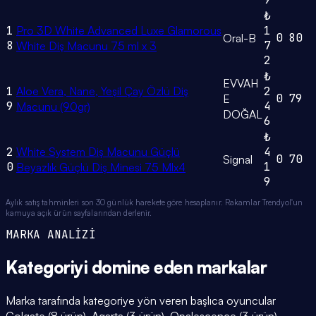
₺
1
Pro 3D White Advanced Luxe Glamorous
1
0
80
Oral-B
8
7
White Diş Macunu 75 ml x 3
2
₺
EVVAH
1
Aloe Vera, Nane, Yeşil Çay Özlü Diş
2
0
79
E
9
4
Macunu (90gr)
DOĞAL
6
₺
2
White System Diş Macunu Güçlü
4
0
70
Signal
0
1
Beyazlık Güçlü Diş Minesi 75 Mlx4
9
Aylık satış tahminleri son 30 günlük harekete göre hesaplanır. Rakamlar Trendyol'un
kamuya açık ürün sayfalarından derlenir.
MARKA ANALİZİ
Kategoriyi domine eden
markalar
Marka tarafında kategoriye yön veren başlıca oyuncular