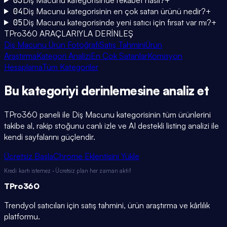
03
04
Diş Macunu kategorisinin en çok satan ürünü nedir?
+
05
Diş Macunu kategorisinde yeni satıcı için fırsat var mı?
+
TPro360 ARAÇLARIYLA DERİNLEŞ
Diş Macunu Ürün Fotoğrafı
Satış Tahmini
Ürün
Araştırma
Kategori Analizi
En Çok Satanlar
Komisyon
Hesaplama
Tüm Kategoriler
Bu kategoriyi
derinlemesine
analiz et
TPro360 paneli ile
Diş Macunu
kategorisinin tüm ürünlerini
takibe al, rakip stoğunu canlı izle ve AI destekli listing analizi ile
kendi sayfalarını güçlendir.
Ücretsiz Başla
Chrome Eklentisini Yükle
Kredi kartı istemez · Ücretsiz plan her zaman aktif
TPro
360
Trendyol satıcıları için satış tahmini, ürün araştırma ve kârlılık
platformu.