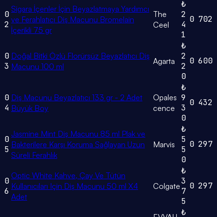
₺
Sigara İçenler İçin Beyazlatmaya Yardımcı
0
The
2
0
702
ve Ferahlatıcı Diş Macunu Bromelain
2
4
Ceel
İçerikli 75 gr
1
₺
0
Doğal Bitki Özlü Florürsüz Beyazlatıcı Diş
2
0
600
Agarta
3
2
Macunu 100 ml
0
₺
0
Diş Macunu Beyazlatıcı 133 gr - 2 Adet
Opales
9
0
432
4
3
Büyük Boy
cence
0
₺
Jasmine Mint Diş Macunu 85 ml Plak ve
0
5
0
297
Bakterilere Karşı Koruma Sağlayan Uzun
Marvis
5
5
Süreli Ferahlık
0
₺
Optic White Kahve, Çay Ve Tütün
0
3
0
297
Kullanıcıları Için Diş Macunu 50 ml X4
Colgate
6
7
Adet
5
₺