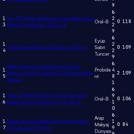
9
₺
1
Pro 3D White Advanced Luxe Glamorous
2
0
118
Oral-B
3
2
White Diş Macunu 75 ml x 4
9
₺
Eyüp
1
2
0
109
Doğal Karanfil Özlü Diş Macunu 90 ml
Sabri
4
2
Tuncer
9
₺
Aktif Probiyotik Doğal Florürsüz Diş
1
Probide
4
2
109
Macunu Üzüm Çekirdeği Özüt Ilaveli Ağız
5
8
nt
Kokusu
1
₺
1
Pro 3D White Clinical Yoğun Beyazlık
9
0
106
Oral-B
6
1
Parlak Beyaz Diş Macunu 75 ml x 3
0
₺
Arap
1
Black Dıamond Aktif Karbon Beyazlatıcı
1
0
84
Makyaj
7
9
Diş Macunu (100 ML)
Dünyası
9