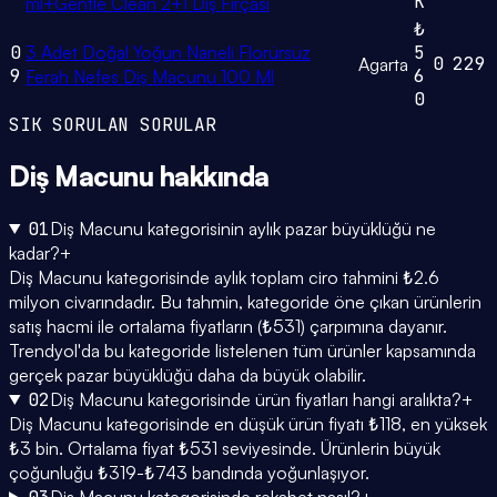
K
ml+Gentle Clean 2+1 Diş Fırçası
₺
0
3 Adet Doğal Yoğun Naneli Florürsüz
5
0
229
Agarta
9
6
Ferah Nefes Diş Macunu 100 Ml
0
SIK SORULAN SORULAR
Diş Macunu
hakkında
01
Diş Macunu kategorisinin aylık pazar büyüklüğü ne
kadar?
+
Diş Macunu kategorisinde aylık toplam ciro tahmini ₺2.6
milyon civarındadır. Bu tahmin, kategoride öne çıkan ürünlerin
satış hacmi ile ortalama fiyatların (₺531) çarpımına dayanır.
Trendyol'da bu kategoride listelenen tüm ürünler kapsamında
gerçek pazar büyüklüğü daha da büyük olabilir.
02
Diş Macunu kategorisinde ürün fiyatları hangi aralıkta?
+
Diş Macunu kategorisinde en düşük ürün fiyatı ₺118, en yüksek
₺3 bin. Ortalama fiyat ₺531 seviyesinde. Ürünlerin büyük
çoğunluğu ₺319-₺743 bandında yoğunlaşıyor.
Diş Macunu kategorisinde rekabet nasıl?
+