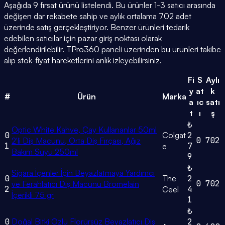
Aşağıda 9 fırsat ürünü listelendi. Bu ürünler 1-3 satıcı arasında
değişen dar rekabete sahip ve aylık ortalama 702 adet
üzerinde satış gerçekleştiriyor. Benzer ürünleri tedarik
edebilen satıcılar için pazar giriş noktası olarak
değerlendirilebilir. TPro360 paneli üzerinden bu ürünleri takibe
alıp stok-fiyat hareketlerini anlık izleyebilirsiniz.
Fi
S
Aylı
y
at
k
#
Ürün
Marka
a
ıc
satı
t
ı
ş
₺
Optic White Kahve, Çay Kullananlar 50ml
0
Colgat
2
0
702
2'li Diş Macunu, Orta Diş Fırçası, Ağız
1
7
e
Bakım Suyu 250ml
9
₺
Sigara İçenler İçin Beyazlatmaya Yardımcı
0
The
2
0
702
ve Ferahlatıcı Diş Macunu Bromelain
2
4
Ceel
İçerikli 75 gr
1
₺
0
Doğal Bitki Özlü Florürsüz Beyazlatıcı Diş
2