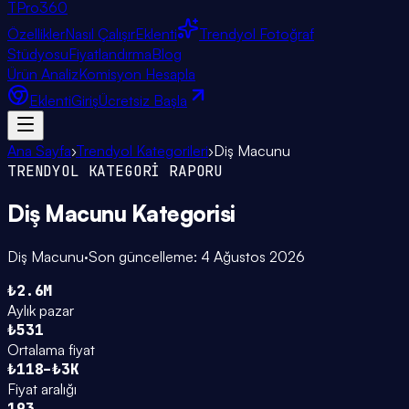
TPro
360
Özellikler
Nasıl Çalışır
Eklenti
Trendyol Fotoğraf
Stüdyosu
Fiyatlandırma
Blog
Ürün Analiz
Komisyon Hesapla
Eklenti
Giriş
Ücretsiz Başla
Ana Sayfa
›
Trendyol Kategorileri
›
Diş Macunu
TRENDYOL KATEGORİ RAPORU
Diş Macunu
Kategorisi
Diş Macunu
·
Son güncelleme:
4 Ağustos 2026
₺2.6M
Aylık pazar
₺531
Ortalama fiyat
₺118–₺3K
Fiyat aralığı
193