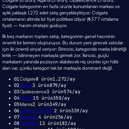
Colgate (8 ürün), Agarta (3 ürün), Opalescence (3 ürün).
Colgate kategorinin en fazla ürünle konumlanan markası ve
aylık yaklaşık 1.272 adet satış gerçekleştiriyor. Colgate
ortalamanın altında bir fiyat politikası izliyor (₺377 ortalama
fiyat) — hacim stratejisi güdüyor.
İlk beş markanın toplam satışı, kategorinin genel hacminin
önemli bir kısmını oluşturuyor. Bu durum yeni girecek satıcılar
için iki önemli sinyal veriyor: Birincisi, kategoride marka bilinirliği
kritik — bilinmeyen markayla girmek zor. İkincisi, güçlü
markaların yanında pozisyon alabilecek niş ürünler için hâlâ
alan var, çünkü kategori tek bir markayla dominant değil.
01
Colgate
8
ürün
1.272
/ay
02
Agarta
3
ürün
879
/ay
03
Opalescence
3
ürün
574
/ay
04
Oral-B
15
ürün
350
/ay
05
Marvis
2
ürün
349
/ay
06
EVVAHE DOĞAL
2
ürün
339
/ay
07
Curaprox
4
ürün
256
/ay
08
Probident
13
ürün
182
/ay