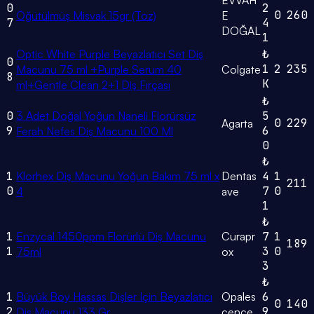
EVVAH
0
2
0
260
Öğütülmüş Misvak 15gr (Toz)
E
7
4
DOĞAL
1
Optic White Purple Beyazlatıcı Set Diş
₺
0
1
2
235
Macunu 75 ml +Purple Serum 40
Colgate
8
K
ml+Gentle Clean 2+1 Diş Fırçası
₺
0
3 Adet Doğal Yoğun Naneli Florürsüz
5
0
229
Agarta
9
6
Ferah Nefes Diş Macunu 100 Ml
0
₺
1
Klorhex Diş Macunu Yoğun Bakım 75 ml x
Dentas
4
1
211
0
7
0
4
ave
1
₺
1
Enzycal 1450ppm Florürlü Diş Macunu
Curapr
7
1
189
1
3
0
75ml
ox
3
₺
1
Büyük Boy Hassas Dişler Için Beyazlatıcı
Opales
6
0
140
2
9
Diş Macunu 133 Gr
cence