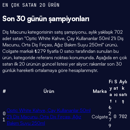
EN ÇOK SATAN 20 ÜRÜN
Son 30 günün
şampiyonları
Diş Macunu kategorisinin satış şampiyonu, aylık yaklaşık 702
adet satan "Optic White Kahve, Çay Kullananlar 50ml 2'li Diş
Macunu, Orta Diş Fırçası, Ağız Bakım Suyu 250ml" ürünü.
Colgate markalı ₺279 fiyatla 0 satıcı tarafından sunulan bu
ürün, kategoride referans noktası konumunda. Aşağıda en çok
satan ilk 20 ürünün güncel listesi yer alıyor; rakamlar son 30
günlük hareketli ortalamaya göre hesaplanmıştır.
Fi
S
Aylı
y
at
k
#
Ürün
Marka
a
ıc
satı
t
ı
ş
₺
Optic White Kahve, Çay Kullananlar 50ml
0
2
0
702
2'li Diş Macunu, Orta Diş Fırçası, Ağız
Colgate
1
7
Bakım Suyu 250ml
9