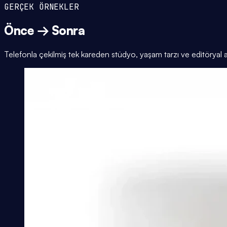
GERÇEK ÖRNEKLER
Önce → Sonra
Telefonla çekilmiş tek kareden stüdyo, yaşam tarzı ve editöryal 