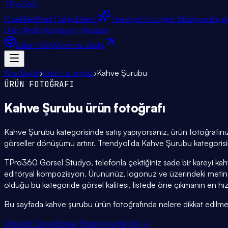
TPro
360
Özellikler
Nasıl Çalışır
Eklenti
Trendyol Fotoğraf Stüdyosu
Fiya
Ürün Analiz
Komisyon Hesapla
Eklenti
Giriş
Ücretsiz Başla
Ana Sayfa
›
Ürün Fotoğrafı
›
Kahve Şurubu
ÜRÜN FOTOĞRAFI
Kahve Şurubu
ürün fotoğrafı
Kahve Şurubu kategorisinde satış yapıyorsanız, ürün fotoğrafınız 
görseller dönüşümü artırır. Trendyol'da Kahve Şurubu kategorisin
TPro360 Görsel Stüdyo, telefonla çektiğiniz sade bir kareyi ka
editöryal kompozisyon. Ürününüz, logonuz ve üzerindeki metin b
olduğu bu kategoride görsel kalitesi, listede öne çıkmanın en hız
Bu sayfada kahve şurubu ürün fotoğrafında nelere dikkat edilmesi ge
Ücretsiz Dene
Görsel Stüdyo'yu Keşfet →