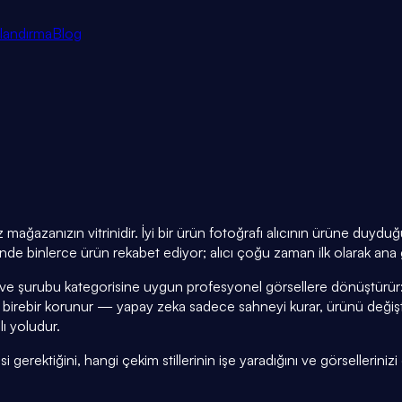
tlandırma
Blog
mağazanızın vitrinidir. İyi bir ürün fotoğrafı alıcının ürüne duyd
de binlerce ürün rekabet ediyor; alıcı çoğu zaman ilk olarak ana g
hve şurubu kategorisine uygun profesyonel görsellere dönüştürür:
irebir korunur — yapay zeka sadece sahneyi kurar, ürünü değiştir
lı yoludur.
rektiğini, hangi çekim stillerinin işe yaradığını ve görsellerinizi 