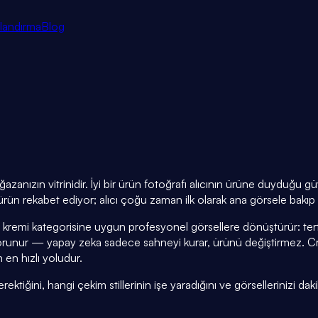
tlandırma
Blog
azanızın vitrinidir. İyi bir ürün fotoğrafı alıcının ürüne duyduğu 
rün rekabet ediyor; alıcı çoğu zaman ilk olarak ana görsele bakıp k
 kremi kategorisine uygun profesyonel görsellere dönüştürür: tert
orunur — yapay zeka sadece sahneyi kurar, ürünü değiştirmez. 
 en hızlı yoludur.
tiğini, hangi çekim stillerinin işe yaradığını ve görsellerinizi daki