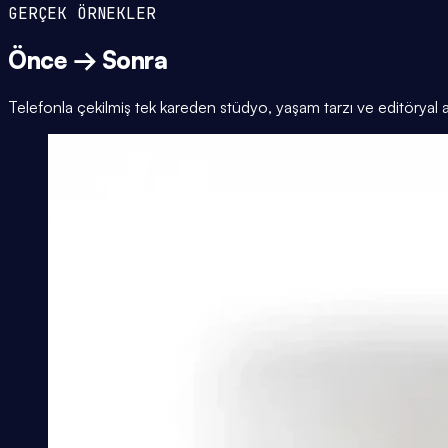
GERÇEK ÖRNEKLER
Önce → Sonra
Telefonla çekilmiş tek kareden stüdyo, yaşam tarzı ve editöryal 