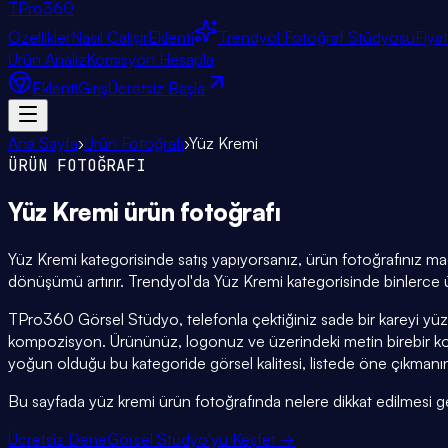
TPro
360
Özellikler
Nasıl Çalışır
Eklenti
Trendyol Fotoğraf Stüdyosu
Fiya
Ürün Analiz
Komisyon Hesapla
Eklenti
Giriş
Ücretsiz Başla
Ana Sayfa
›
Ürün Fotoğrafı
›
Yüz Kremi
ÜRÜN FOTOĞRAFI
Yüz Kremi
ürün fotoğrafı
Yüz Kremi kategorisinde satış yapıyorsanız, ürün fotoğrafınız mağ
dönüşümü artırır. Trendyol'da Yüz Kremi kategorisinde binlerce ü
TPro360 Görsel Stüdyo, telefonla çektiğiniz sade bir kareyi yüz
kompozisyon. Ürününüz, logonuz ve üzerindeki metin birebir k
yoğun olduğu bu kategoride görsel kalitesi, listede öne çıkmanın
Bu sayfada yüz kremi ürün fotoğrafında nelere dikkat edilmesi gerek
Ücretsiz Dene
Görsel Stüdyo'yu Keşfet →