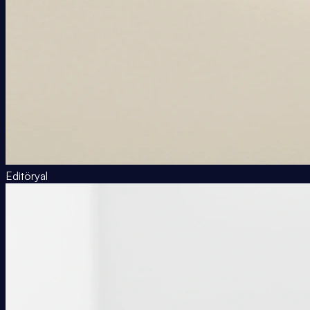
Editöryal