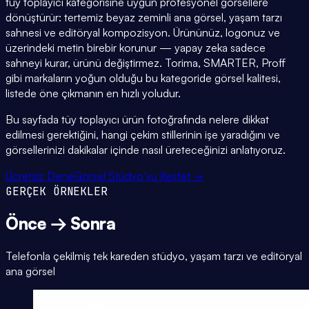
tüy toplayıcı kategorisine uygun profesyonel görsellere
dönüştürür: tertemiz beyaz zeminli ana görsel, yaşam tarzı
sahnesi ve editöryal kompozisyon. Ürününüz, logonuz ve
üzerindeki metin birebir korunur — yapay zeka sadece
sahneyi kurar, ürünü değiştirmez. Torima, SMARTER, Proff
gibi markaların yoğun olduğu bu kategoride görsel kalitesi,
listede öne çıkmanın en hızlı yoludur.
Bu sayfada tüy toplayıcı ürün fotoğrafında nelere dikkat
edilmesi gerektiğini, hangi çekim stillerinin işe yaradığını ve
görsellerinizi dakikalar içinde nasıl üreteceğinizi anlatıyoruz.
Ücretsiz Dene
Görsel Stüdyo'yu Keşfet →
GERÇEK ÖRNEKLER
Önce → Sonra
Telefonla çekilmiş tek kareden stüdyo, yaşam tarzı ve editöryal
ana görsel