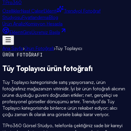
TPro
360
Özellikler
Nasıl Çalışır
Eklenti
Trendyol Fotoğraf
Stüdyosu
Fiyatlandırma
Blog
Ürün Analiz
Komisyon Hesapla
Eklenti
Giriş
Ücretsiz Başla
Ana Sayfa
›
Ürün Fotoğrafı
›
Tüy Toplayıcı
ÜRÜN FOTOĞRAFI
Tüy Toplayıcı
ürün fotoğrafı
Tüy Toplayıcı kategorisinde satış yapıyorsanız, ürün
fotoğrafınız mağazanızın vitrinidir. İyi bir ürün fotoğrafı alıcının
ürüne duyduğu güveni doğrudan etkiler; net, gerçekçi ve
profesyonel görseller dönüşümü artırır. Trendyol'da Tüy
Toplayıcı kategorisinde binlerce ürün rekabet ediyor; alıcı
çoğu zaman ilk olarak ana görsele bakıp karar veriyor.
TPro360 Görsel Stüdyo, telefonla çektiğiniz sade bir kareyi