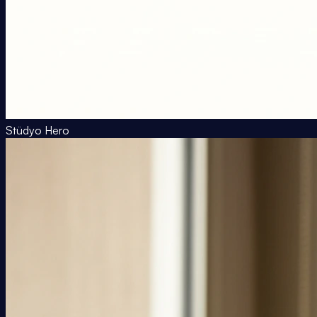
Stüdyo Hero