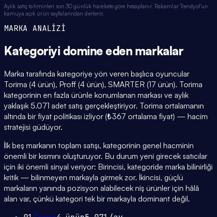
Aylık satış tahminleri son 30 günlük harekete göre hesaplanır. Rakamlar Trendyol'un
kamuya açık ürün sayfalarından derlenir.
MARKA ANALİZİ
Kategoriyi domine eden
markalar
Marka tarafında kategoriye yön veren başlıca oyuncular
Torima (4 ürün), Proff (4 ürün), SMARTER (17 ürün). Torima
kategorinin en fazla ürünle konumlanan markası ve aylık
yaklaşık 5.071 adet satış gerçekleştiriyor. Torima ortalamanın
altında bir fiyat politikası izliyor (₺367 ortalama fiyat) — hacim
stratejisi güdüyor.
İlk beş markanın toplam satışı, kategorinin genel hacminin
önemli bir kısmını oluşturuyor. Bu durum yeni girecek satıcılar
için iki önemli sinyal veriyor: Birincisi, kategoride marka bilinirliği
kritik — bilinmeyen markayla girmek zor. İkincisi, güçlü
markaların yanında pozisyon alabilecek niş ürünler için hâlâ
alan var, çünkü kategori tek bir markayla dominant değil.