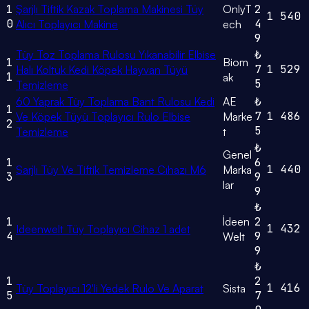
1
Şarjlı Tiftik Kazak Toplama Makinesi Tüy
OnlyT
2
1
540
0
4
Alıcı Toplayıcı Makine
ech
9
Tüy Toz Toplama Rulosu Yıkanabilir Elbise
₺
1
Biom
7
1
529
Halı Koltuk Kedi Köpek Hayvan Tüyü
1
ak
5
Temizleme
60 Yaprak Tüy Toplama Bant Rulosu Kedi
AE
₺
1
7
1
486
Ve Köpek Tüyü Toplayıcı Rulo Elbise
Marke
2
5
Temizleme
t
₺
Genel
1
6
1
440
Sarjlı Tüy Ve Tiftik Temizleme Cıhazı M6
Marka
3
9
lar
9
₺
1
İdeen
2
1
432
Ideenwelt Tüy Toplayıcı Cihaz 1 adet
4
9
Welt
9
₺
1
2
1
416
Tüy Toplayıcı 12'li Yedek Rulo Ve Aparat
Sista
5
7