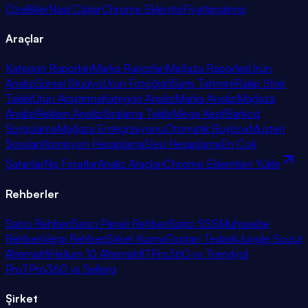
Özellikler
Nasıl Çalışır
Chrome Eklentisi
Fiyatlandırma
Araçlar
Kategori Raporları
Marka Raporları
Mağaza Raporları
Ürün
Analiz
Görsel Stüdyo
Ürün Fotoğrafı
Satış Tahmini
Rakip Stok
Takibi
Ürün Araştırma
Kategori Analizi
Marka Analizi
Mağaza
Analizi
Reklam Analizi
Sıralama Takibi
Mega Keşif
Barkod
Sorgulama
Mağaza Entegrasyonu
Otomatik Buybox
Müşteri
Soruları
Komisyon Hesaplama
Desi Hesaplama
En Çok
Satanlar
Niş Fırsatlar
Analiz Araçları
Chrome Eklentisini Yükle
Rehberler
Satıcı Rehberi
Satıcı Paneli Rehberi
Satıcı SSS
Muhasebe
Rehberi
Vergi Rehberi
Şirket Kurma
Toptan Tedarik
Jungle Scout
Alternatifi
Helium 10 Alternatifi
TPro360 vs Trendyol
Pro
TPro360 vs Sellerg
Şirket