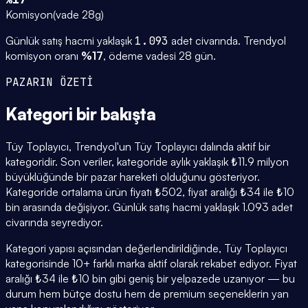
Komisyon
(
vade 28g
)
Günlük satış hacmi yaklaşık
1.093
adet civarında.
Trendyol
komisyon oranı
%
17
, ödeme vadesi
28
gün.
PAZARIN ÖZETİ
Kategori
bir bakışta
Tüy Toplayıcı, Trendyol'un Tüy Toplayıcı dalında aktif bir
kategoridir. Son veriler, kategoride aylık yaklaşık ₺11.9 milyon
büyüklüğünde bir pazar hareketi olduğunu gösteriyor.
Kategoride ortalama ürün fiyatı ₺502, fiyat aralığı ₺34 ile ₺10
bin arasında değişiyor. Günlük satış hacmi yaklaşık 1.093 adet
civarında seyrediyor.
Kategori yapısı açısından değerlendirildiğinde, Tüy Toplayıcı
kategorisinde 10+ farklı marka aktif olarak rekabet ediyor. Fiyat
aralığı ₺34 ile ₺10 bin gibi geniş bir yelpazede uzanıyor — bu
durum hem bütçe dostu hem de premium seçeneklerin yan