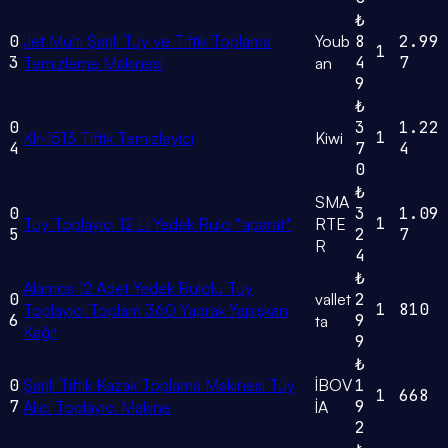
₺
0
Jet Multi Şarjlı Tüy ve Tiftik Toplama
Youb
8
2.99
1
3
4
7
Temizleme Makinesi
an
9
₺
0
3
1.22
1
Klr-1513 Tiftik Temizleyici
Kiwi
4
7
4
0
₺
SMA
0
3
1.09
1
Tüy Toplayıcı 12 Li Yedek Rulo *aparat*
RTE
5
2
7
R
4
₺
Alamos 12 Adet Yedek Rulolu Tüy
0
vallet
2
1
810
Toplayıcı Toplam 360 Yaprak Yapışkan
6
9
ta
Kağıt
9
₺
0
Şarjlı Tiftik Kazak Toplama Makinesi Tüy
İBOV
1
1
668
7
9
Alıcı Toplayıcı Makine
İA
2