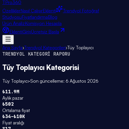
TPro
360
Özellikler
Nasıl Çalışır
Eklenti
Trendyol Fotoğraf
Stüdyosu
Fiyatlandırma
Blog
Ürün Analiz
Komisyon Hesapla
Eklenti
Giriş
Ücretsiz Başla
Ana Sayfa
›
Trendyol Kategorileri
›
Tüy Toplayıcı
TRENDYOL KATEGORİ RAPORU
Tüy Toplayıcı
Kategorisi
Tüy Toplayıcı
·
Son güncelleme:
6 Ağustos 2026
₺11.9M
Aylık pazar
₺502
Ortalama fiyat
₺34–₺10K
Fiyat aralığı
%17