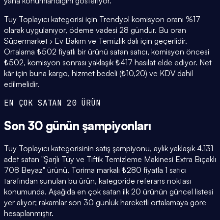
yana konumlandığını gösteriyor.
Tüy Toplayıcı kategorisi için Trendyol komisyon oranı %17
olarak uygulanıyor, ödeme vadesi 28 gündür. Bu oran
Süpermarket › Ev Bakım ve Temizlik dalı için geçerlidir.
Ortalama ₺502 fiyatlı bir ürünü satan satıcı, komisyon öncesi
₺502, komisyon sonrası yaklaşık ₺417 hasılat elde ediyor. Net
kâr için buna kargo, hizmet bedeli (₺10,20) ve KDV dahil
edilmelidir.
EN ÇOK SATAN 20 ÜRÜN
Son 30 günün
şampiyonları
Tüy Toplayıcı kategorisinin satış şampiyonu, aylık yaklaşık 4.131
adet satan "Şarjlı Tüy ve Tiftik Temizleme Makinesi Extra Bıçaklı
708 Beyaz" ürünü. Torima markalı ₺280 fiyatla 1 satıcı
tarafından sunulan bu ürün, kategoride referans noktası
konumunda. Aşağıda en çok satan ilk 20 ürünün güncel listesi
yer alıyor; rakamlar son 30 günlük hareketli ortalamaya göre
hesaplanmıştır.