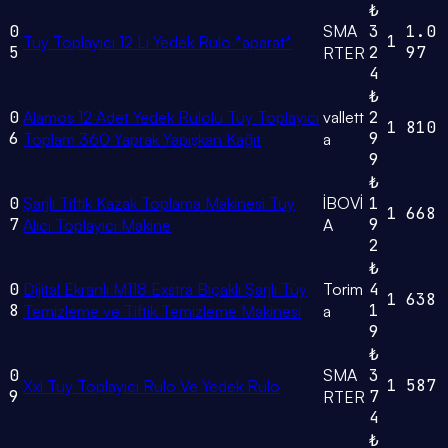
₺
0
SMA
3
1.0
1
Tüy Toplayıcı 12 Li Yedek Rulo *aparat*
5
2
97
RTER
4
₺
0
Alamos 12 Adet Yedek Rulolu Tüy Toplayıcı
vallett
2
1
810
6
9
Toplam 360 Yaprak Yapışkan Kağıt
a
9
₺
0
Şarjlı Tiftik Kazak Toplama Makinesi Tüy
İBOVİ
1
1
668
7
9
Alıcı Toplayıcı Makine
A
2
₺
0
Dijital Ekranlı M118 Exstra Bıçaklı Şarjlı Tüy
Torim
4
1
638
8
1
Temizleme ve Tiftik Temizleme Makinesi
a
9
₺
0
SMA
3
1
587
Xxl Tüy Toplayıcı Rulo Ve Yedek Rulo
9
7
RTER
4
₺