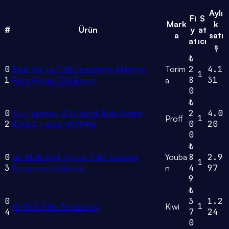
Aylı
Fi
S
Mark
k
#
Ürün
y
at
a
satı
at
ıcı
ş
₺
0
Şarjlı Tüy ve Tiftik Temizleme Makinesi
Torim
2
4.1
1
1
8
31
Extra Bıçaklı 708 Beyaz
a
0
₺
0
Tüy Toplayıcı 12 Li Yedek Rulo Aparat
2
4.0
1
Proff
2
0
20
(12X50 = 600 YAPRAK)
0
₺
0
Jet Multi Şarjlı Tüy ve Tiftik Toplama
Youba
8
2.9
1
3
4
97
Temizleme Makinesi
n
9
₺
0
3
1.2
1
Klr-1513 Tiftik Temizleyici
Kiwi
4
7
24
0