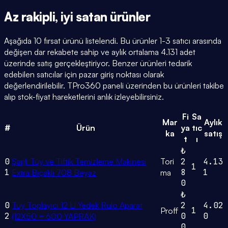
Az rakipli,
iyi satan
ürünler
Aşağıda 10 fırsat ürünü listelendi. Bu ürünler 1-3 satıcı arasında
değişen dar rekabete sahip ve aylık ortalama 4.131 adet
üzerinde satış gerçekleştiriyor. Benzer ürünleri tedarik
edebilen satıcılar için pazar giriş noktası olarak
değerlendirilebilir. TPro360 paneli üzerinden bu ürünleri takibe
alıp stok-fiyat hareketlerini anlık izleyebilirsiniz.
Fi
Sa
Mar
Aylık
#
Ürün
ya
tıc
ka
satış
t
ı
₺
0
Şarjlı Tüy ve Tiftik Temizleme Makinesi
Tori
2
4.13
1
1
8
1
Extra Bıçaklı 708 Beyaz
ma
0
₺
0
Tüy Toplayıcı 12 Li Yedek Rulo Aparat
2
4.02
1
Proff
2
0
0
(12X50 = 600 YAPRAK)
0