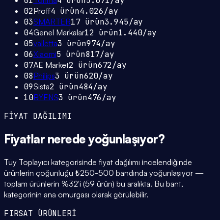
01
Torima
4
ürün
5.071
/ay
02
Proff
4
ürün
4.026
/ay
03
SMARTER
17
ürün
3.945
/ay
04
Genel Markalar
12
ürün
1.440
/ay
05
valletta
3
ürün
974
/ay
06
Xiaomi
5
ürün
817
/ay
07
AE Market
2
ürün
672
/ay
08
Philips
3
ürün
620
/ay
09
Sista
2
ürün
484
/ay
10
BYENS
3
ürün
476
/ay
FİYAT DAĞILIMI
Fiyatlar
nerede yoğunlaşıyor
?
Tüy Toplayıcı kategorisinde fiyat dağılımı incelendiğinde
ürünlerin çoğunluğu ₺250-500 bandında yoğunlaşıyor —
toplam ürünlerin %32'i (59 ürün) bu aralıkta. Bu bant,
kategorinin ana omurgası olarak görülebilir.
FIRSAT ÜRÜNLERİ