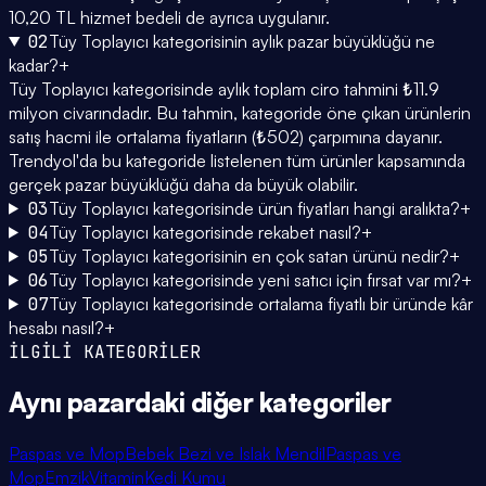
10,20 TL hizmet bedeli de ayrıca uygulanır.
02
Tüy Toplayıcı kategorisinin aylık pazar büyüklüğü ne
kadar?
+
Tüy Toplayıcı kategorisinde aylık toplam ciro tahmini ₺11.9
milyon civarındadır. Bu tahmin, kategoride öne çıkan ürünlerin
satış hacmi ile ortalama fiyatların (₺502) çarpımına dayanır.
Trendyol'da bu kategoride listelenen tüm ürünler kapsamında
gerçek pazar büyüklüğü daha da büyük olabilir.
03
Tüy Toplayıcı kategorisinde ürün fiyatları hangi aralıkta?
+
04
Tüy Toplayıcı kategorisinde rekabet nasıl?
+
05
Tüy Toplayıcı kategorisinin en çok satan ürünü nedir?
+
06
Tüy Toplayıcı kategorisinde yeni satıcı için fırsat var mı?
+
07
Tüy Toplayıcı kategorisinde ortalama fiyatlı bir üründe kâr
hesabı nasıl?
+
İLGİLİ KATEGORİLER
Aynı pazardaki
diğer kategoriler
Paspas ve Mop
Bebek Bezi ve Islak Mendil
Paspas ve
Mop
Emzik
Vitamin
Kedi Kumu