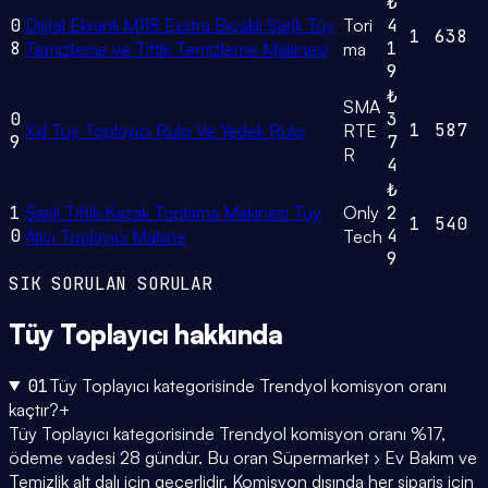
₺
0
Dijital Ekranlı M118 Exstra Bıçaklı Şarjlı Tüy
Tori
4
1
638
8
1
Temizleme ve Tiftik Temizleme Makinesi
ma
9
₺
SMA
0
3
1
587
Xxl Tüy Toplayıcı Rulo Ve Yedek Rulo
RTE
9
7
R
4
₺
1
Şarjlı Tiftik Kazak Toplama Makinesi Tüy
Only
2
1
540
0
4
Alıcı Toplayıcı Makine
Tech
9
SIK SORULAN SORULAR
Tüy Toplayıcı
hakkında
01
Tüy Toplayıcı kategorisinde Trendyol komisyon oranı
kaçtır?
+
Tüy Toplayıcı kategorisinde Trendyol komisyon oranı %17,
ödeme vadesi 28 gündür. Bu oran Süpermarket › Ev Bakım ve
Temizlik alt dalı için geçerlidir. Komisyon dışında her sipariş için