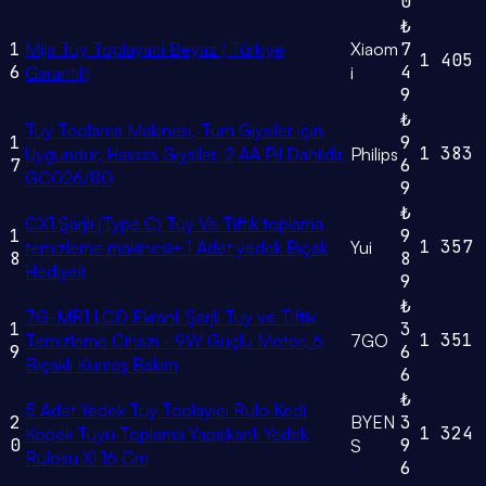
0
₺
1
Mija Tüy Toplayacı Beyaz ( Türkiye
Xiaom
7
1
405
6
4
Garantili)
i
9
₺
Tüy Toplama Makinesi, Tüm Giysiler için
1
9
1
383
Uygundur, Hassas Giysiler, 2 AA Pil Dahildir,
Philips
7
6
GC026/80
9
₺
CX1 Şarjlı (Type C) Tüy Ve Tiftik toplama
1
9
1
357
temizleme makinesi+ 1 Adet yedek Bıçak
Yui
8
8
Hediyeli
9
₺
7G-MR1 LCD Ekranlı Şarjlı Tüy ve Tiftik
1
3
1
351
Temizleme Cihazı - 9W Güçlü Motor, 6
7GO
9
6
Bıçaklı Kumaş Bakım
6
₺
5 Adet Yedek Tüy Toplayıcı Rulo Kedi
2
BYEN
3
1
324
Köpek Tüyü Toplama Yapışkanlı Yedek
0
9
S
Rulosu Xl 16 Cm
6