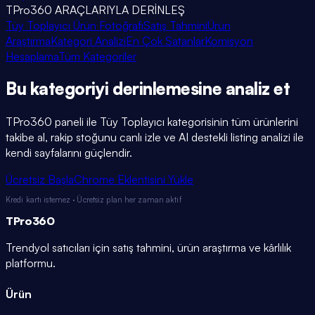
TPro360 ARAÇLARIYLA DERİNLEŞ
Tüy Toplayıcı Ürün Fotoğrafı
Satış Tahmini
Ürün
Araştırma
Kategori Analizi
En Çok Satanlar
Komisyon
Hesaplama
Tüm Kategoriler
Bu kategoriyi
derinlemesine
analiz et
TPro360 paneli ile
Tüy Toplayıcı
kategorisinin tüm ürünlerini
takibe al, rakip stoğunu canlı izle ve AI destekli listing analizi ile
kendi sayfalarını güçlendir.
Ücretsiz Başla
Chrome Eklentisini Yükle
Kredi kartı istemez · Ücretsiz plan her zaman aktif
TPro
360
Trendyol satıcıları için satış tahmini, ürün araştırma ve kârlılık
platformu.
Ürün