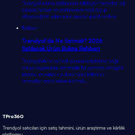
Trendyol arama sıralamasını etkileyen faktörleri, sık
yapılan hataları ve sıralamanızı nasıl ölçüp
izleyeceğinizi adım adım anlatan pratik rehber.
Rehber
Trendyol'da Ne Satmalı? 2026
Satılacak Ürün Bulma Rehberi
Trendyol'da ne satmalı sorusunu tahmine değil
veriye dayandıran sistematik bir yöntem: kategori
tarama, az satıcı + yüksek talep kriteri ve
satmadan önce kârlılık kontrolü.
TPro
360
Trendyol satıcıları için satış tahmini, ürün araştırma ve kârlılık
platformu.