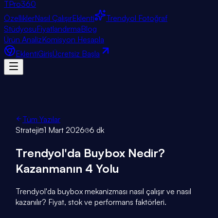
TPro
360
Özellikler
Nasıl Çalışır
Eklenti
Trendyol Fotoğraf
Stüdyosu
Fiyatlandırma
Blog
Ürün Analiz
Komisyon Hesapla
Eklenti
Giriş
Ücretsiz Başla
Tüm Yazılar
Strateji
1 Mart 2026
6 dk
Trendyol'da Buybox Nedir?
Kazanmanın 4 Yolu
Trendyol'da buybox mekanizması nasıl çalışır ve nasıl
kazanılır? Fiyat, stok ve performans faktörleri.