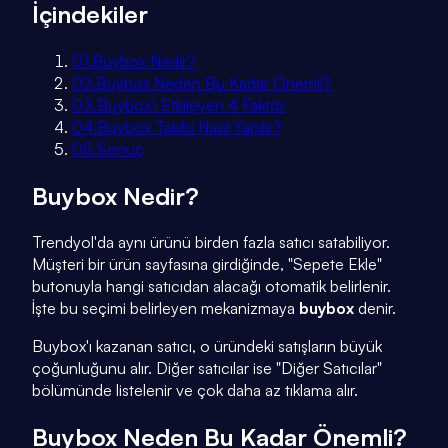
İçindekiler
01
.
Buybox Nedir?
02
.
Buybox Neden Bu Kadar Önemli?
03
.
Buybox'ı Etkileyen 4 Faktör
04
.
Buybox Takibi Nasıl Yapılır?
05
.
Sonuç
Buybox Nedir?
Trendyol'da aynı ürünü birden fazla satıcı satabiliyor.
Müşteri bir ürün sayfasına girdiğinde, "Sepete Ekle"
butonuyla hangi satıcıdan alacağı otomatik belirlenir.
İşte bu seçimi belirleyen mekanizmaya
buybox
denir.
Buybox'ı kazanan satıcı, o üründeki satışların büyük
çoğunluğunu alır. Diğer satıcılar ise "Diğer Satıcılar"
bölümünde listelenir ve çok daha az tıklama alır.
Buybox Neden Bu Kadar Önemli?