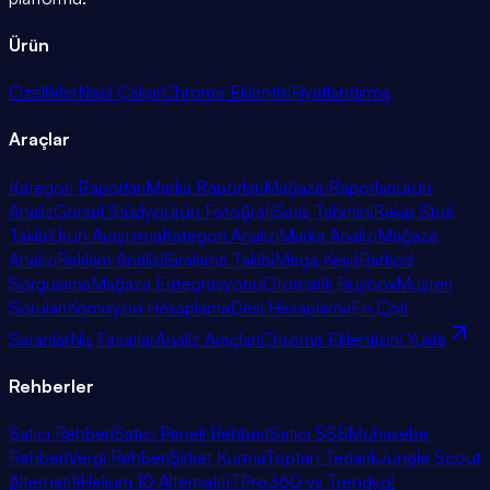
Ürün
Özellikler
Nasıl Çalışır
Chrome Eklentisi
Fiyatlandırma
Araçlar
Kategori Raporları
Marka Raporları
Mağaza Raporları
Ürün
Analiz
Görsel Stüdyo
Ürün Fotoğrafı
Satış Tahmini
Rakip Stok
Takibi
Ürün Araştırma
Kategori Analizi
Marka Analizi
Mağaza
Analizi
Reklam Analizi
Sıralama Takibi
Mega Keşif
Barkod
Sorgulama
Mağaza Entegrasyonu
Otomatik Buybox
Müşteri
Soruları
Komisyon Hesaplama
Desi Hesaplama
En Çok
Satanlar
Niş Fırsatlar
Analiz Araçları
Chrome Eklentisini Yükle
Rehberler
Satıcı Rehberi
Satıcı Paneli Rehberi
Satıcı SSS
Muhasebe
Rehberi
Vergi Rehberi
Şirket Kurma
Toptan Tedarik
Jungle Scout
Alternatifi
Helium 10 Alternatifi
TPro360 vs Trendyol