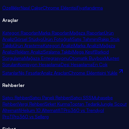
Özellikler
Nasıl Çalışır
Chrome Eklentisi
Fiyatlandırma
Araçlar
Kategori Raporları
Marka Raporları
Mağaza Raporları
Ürün
Analiz
Görsel Stüdyo
Ürün Fotoğrafı
Satış Tahmini
Rakip Stok
Takibi
Ürün Araştırma
Kategori Analizi
Marka Analizi
Mağaza
Analizi
Reklam Analizi
Sıralama Takibi
Mega Keşif
Barkod
Sorgulama
Mağaza Entegrasyonu
Otomatik Buybox
Müşteri
Soruları
Komisyon Hesaplama
Desi Hesaplama
En Çok
Satanlar
Niş Fırsatlar
Analiz Araçları
Chrome Eklentisini Yükle
Rehberler
Satıcı Rehberi
Satıcı Paneli Rehberi
Satıcı SSS
Muhasebe
Rehberi
Vergi Rehberi
Şirket Kurma
Toptan Tedarik
Jungle Scout
Alternatifi
Helium 10 Alternatifi
TPro360 vs Trendyol
Pro
TPro360 vs Sellerg