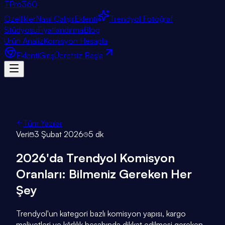
TPro
360
Özellikler
Nasıl Çalışır
Eklenti
Trendyol Fotoğraf
Stüdyosu
Fiyatlandırma
Blog
Ürün Analiz
Komisyon Hesapla
Eklenti
Giriş
Ücretsiz Başla
Tüm Yazılar
Veri
3 Şubat 2026
5 dk
2026'da Trendyol Komisyon
Oranları: Bilmeniz Gereken Her
Şey
Trendyol'un kategori bazlı komisyon yapısı, kargo
maliyetleri ve kârlılık hesabında dikkat edilmesi gereken