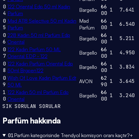
0
122 Oriental Edp 50 ml Kadın
₺6
1
7.641
Bargello
4
00
Parfüm
0
Mad A118 Selective 50 ml Kadın
Mad
₺6
1
6.540
5
00
Parfüm
Parfüm
0
228 Kadın 50 ml Parfüm Edp
₺6
1
5.211
Bargello
6
00
Orıental
0
122 Kadın Parfüm 50 ML
₺6
1
4.950
Bargello
7
00
Oriental EDP - 122
0
122 Kadın Parfüm Oriental Edp
₺6
1
3.834
Bargello
8
00
50ml Brgpen122
0
Wish Of Love Kadın Parfüm Edt
₺2
1
3.645
AVON
9
90
50 Ml.
1
122 Kadın 50 ml Parfüm Edp
₺6
1
3.240
Bargello
0
00
Orıental
SIK SORULAN SORULAR
Parfüm
hakkında
01
Parfüm kategorisinde Trendyol komisyon oranı kaçtır?
+