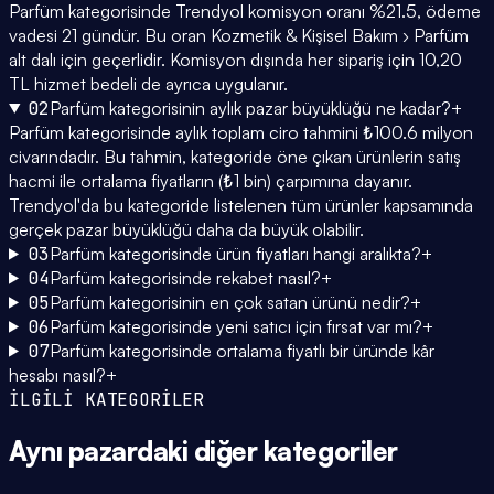
Parfüm kategorisinde Trendyol komisyon oranı %21.5, ödeme
vadesi 21 gündür. Bu oran Kozmetik & Kişisel Bakım › Parfüm
alt dalı için geçerlidir. Komisyon dışında her sipariş için 10,20
TL hizmet bedeli de ayrıca uygulanır.
02
Parfüm kategorisinin aylık pazar büyüklüğü ne kadar?
+
Parfüm kategorisinde aylık toplam ciro tahmini ₺100.6 milyon
civarındadır. Bu tahmin, kategoride öne çıkan ürünlerin satış
hacmi ile ortalama fiyatların (₺1 bin) çarpımına dayanır.
Trendyol'da bu kategoride listelenen tüm ürünler kapsamında
gerçek pazar büyüklüğü daha da büyük olabilir.
03
Parfüm kategorisinde ürün fiyatları hangi aralıkta?
+
04
Parfüm kategorisinde rekabet nasıl?
+
05
Parfüm kategorisinin en çok satan ürünü nedir?
+
06
Parfüm kategorisinde yeni satıcı için fırsat var mı?
+
07
Parfüm kategorisinde ortalama fiyatlı bir üründe kâr
hesabı nasıl?
+
İLGİLİ KATEGORİLER
Aynı pazardaki
diğer kategoriler