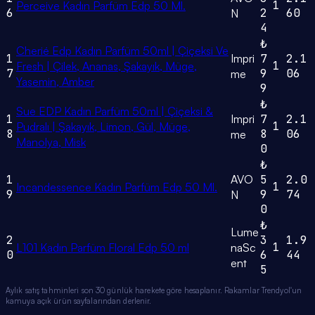
1
Perceive Kadın Parfüm Edp 50 Ml.
6
2
60
N
4
₺
Cherié Edp Kadın Parfüm 50ml | Çiçeksi Ve
1
Impri
7
2.1
1
Fresh | Çilek, Ananas, Şakayık, Müge,
7
9
06
me
Yasemin, Amber
9
₺
Sue EDP Kadın Parfüm 50ml | Çiçeksi &
1
Impri
7
2.1
1
Pudralı | Şakayık, Limon, Gül, Müge,
8
8
06
me
Manolya, Misk
0
₺
1
AVO
5
2.0
1
Incandessence Kadın Parfüm Edp 50 Ml.
9
9
74
N
0
₺
Lume
2
3
1.9
1
L101 Kadın Parfüm Floral Edp 50 ml
naSc
0
6
44
ent
5
Aylık satış tahminleri son 30 günlük harekete göre hesaplanır. Rakamlar Trendyol'un
kamuya açık ürün sayfalarından derlenir.