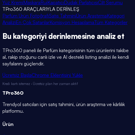
Yüz Kremi
Maskara
Ruj
Kapatıcı
Dudak Parlatıcısı
Cilt Serumu
TPro360 ARAÇLARIYLA DERİNLEŞ
Parfüm Ürün Fotoğrafı
Satış Tahmini
Ürün Araştırma
Kategori
Analizi
En Çok Satanlar
Komisyon Hesaplama
Tüm Kategoriler
Bu kategoriyi
derinlemesine
analiz et
TPro360 paneli ile
Parfüm
kategorisinin tüm ürünlerini takibe
al, rakip stoğunu canlı izle ve AI destekli listing analizi ile kendi
sayfalarını güçlendir.
Ücretsiz Başla
Chrome Eklentisini Yükle
Kredi kartı istemez · Ücretsiz plan her zaman aktif
TPro
360
Trendyol satıcıları için satış tahmini, ürün araştırma ve kârlılık
platformu.
Ürün