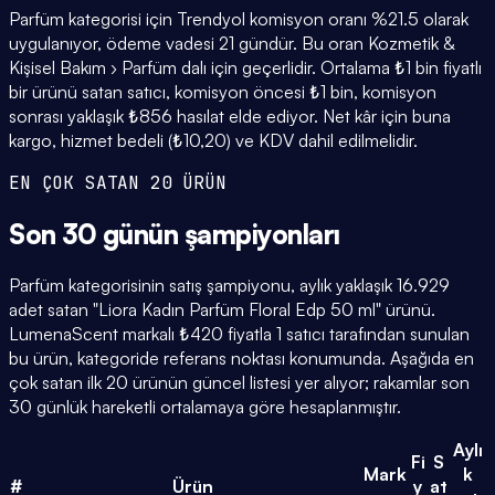
Parfüm kategorisi için Trendyol komisyon oranı %21.5 olarak
uygulanıyor, ödeme vadesi 21 gündür. Bu oran Kozmetik &
Kişisel Bakım › Parfüm dalı için geçerlidir. Ortalama ₺1 bin fiyatlı
bir ürünü satan satıcı, komisyon öncesi ₺1 bin, komisyon
sonrası yaklaşık ₺856 hasılat elde ediyor. Net kâr için buna
kargo, hizmet bedeli (₺10,20) ve KDV dahil edilmelidir.
EN ÇOK SATAN 20 ÜRÜN
Son 30 günün
şampiyonları
Parfüm kategorisinin satış şampiyonu, aylık yaklaşık 16.929
adet satan "Liora Kadın Parfüm Floral Edp 50 ml" ürünü.
LumenaScent markalı ₺420 fiyatla 1 satıcı tarafından sunulan
bu ürün, kategoride referans noktası konumunda. Aşağıda en
çok satan ilk 20 ürünün güncel listesi yer alıyor; rakamlar son
30 günlük hareketli ortalamaya göre hesaplanmıştır.
Aylı
Fi
S
Mark
k
#
Ürün
y
at