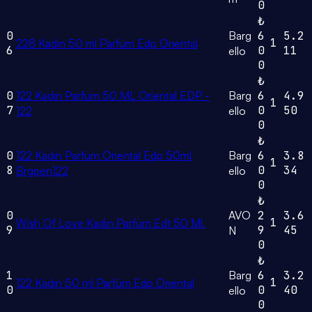
0
₺
0
Barg
6
5.2
1
228 Kadın 50 ml Parfüm Edp Orıental
6
0
11
ello
0
₺
0
122 Kadın Parfüm 50 ML Oriental EDP -
Barg
6
4.9
1
7
0
50
122
ello
0
₺
0
122 Kadın Parfüm Oriental Edp 50ml
Barg
6
3.8
1
8
0
34
Brgpen122
ello
0
₺
0
AVO
2
3.6
1
Wish Of Love Kadın Parfüm Edt 50 Ml.
9
9
45
N
0
₺
1
Barg
6
3.2
1
122 Kadın 50 ml Parfüm Edp Orıental
0
0
40
ello
0