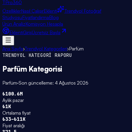
TPro
360
Özellikler
Nasıl Çalışır
Eklenti
Trendyol Fotoğraf
Stüdyosu
Fiyatlandırma
Blog
Ürün Analiz
Komisyon Hesapla
Eklenti
Giriş
Ücretsiz Başla
Ana Sayfa
›
Trendyol Kategorileri
›
Parfüm
TRENDYOL KATEGORİ RAPORU
Parfüm
Kategorisi
Parfüm
·
Son güncelleme:
4 Ağustos 2026
₺100.6M
Aylık pazar
₺1K
Ortalama fiyat
₺33–₺11K
Fiyat aralığı
%21.5