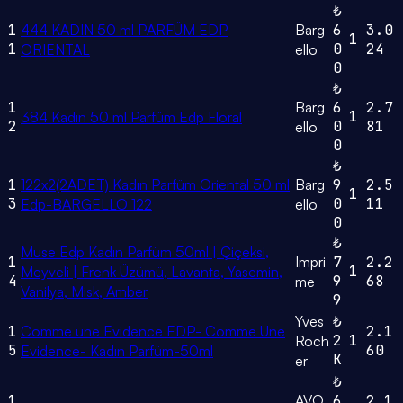
₺
1
444 KADIN 50 ml PARFÜM EDP
Barg
6
3.0
1
1
0
24
ORIENTAL
ello
0
₺
1
Barg
6
2.7
1
384 Kadın 50 ml Parfüm Edp Floral
2
0
81
ello
0
₺
1
122x2(2ADET) Kadın Parfüm Oriental 50 ml
Barg
9
2.5
1
3
0
11
Edp-BARGELLO 122
ello
0
₺
Muse Edp Kadın Parfüm 50ml | Çiçeksi,
1
Impri
7
2.2
1
Meyveli | Frenk Üzümü, Lavanta, Yasemin,
4
9
68
me
Vanilya, Misk, Amber
9
Yves
₺
1
Comme une Evidence EDP- Comme Une
2.1
2
1
Roch
5
60
Evidence- Kadın Parfüm-50ml
K
er
₺
1
AVO
6
2.1