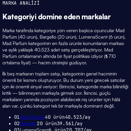
MARKA ANALİZİ
Kategoriyi domine eden
markalar
Marka tarafında kategoriye yön veren başlıca oyuncular Mad
Parfüm (40 ürün), Bargello (20 ürün), LumenaScent (6 ürün).
Mad Parfüm kategorinin en fazla ürünle konumlanan markası
ve aylık yaklaşık 40.523 adet satış gerçekleştiriyor. Mad
Parfüm ortalamanın altında bir fiyat politikası izliyor (₺710
ortalama fiyat) — hacim stratejisi güdüyor.
İlk beş markanın toplam satışı, kategorinin genel hacminin
önemli bir kısmını oluşturuyor. Bu durum yeni girecek satıcılar
için iki önemli sinyal veriyor: Birincisi, kategoride marka bilinirliği
kritik — bilinmeyen markayla girmek zor. İkincisi, güçlü
markaların yanında pozisyon alabilecek niş ürünler için hâlâ
alan var, çünkü kategori tek bir markayla dominant değil.
01
Mad Parfüm
40
ürün
40.523
/ay
02
Bargello
20
ürün
39.561
/ay
03
LumenaScent
6
ürün
20.707
/ay