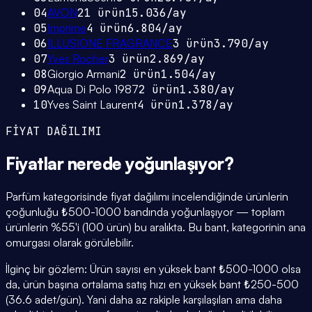
04
AVON
21
ürün
15.036
/ay
05
Imprime
4
ürün
6.804
/ay
06
ILLUSIONE FRAGRANCE
3
ürün
3.790
/ay
07
Yves Rocher
3
ürün
2.869
/ay
08
Giorgio Armani
2
ürün
1.504
/ay
09
Aqua Di Polo 1987
2
ürün
1.380
/ay
10
Yves Saint Laurent
4
ürün
1.378
/ay
FİYAT DAĞILIMI
Fiyatlar
nerede yoğunlaşıyor
?
Parfüm kategorisinde fiyat dağılımı incelendiğinde ürünlerin
çoğunluğu ₺500-1000 bandında yoğunlaşıyor — toplam
ürünlerin %55'i (100 ürün) bu aralıkta. Bu bant, kategorinin ana
omurgası olarak görülebilir.
İlginç bir gözlem: Ürün sayısı en yüksek bant ₺500-1000 olsa
da, ürün başına ortalama satış hızı en yüksek bant ₺250-500
(36.6 adet/gün). Yani daha az rakiple karşılaşılan ama daha