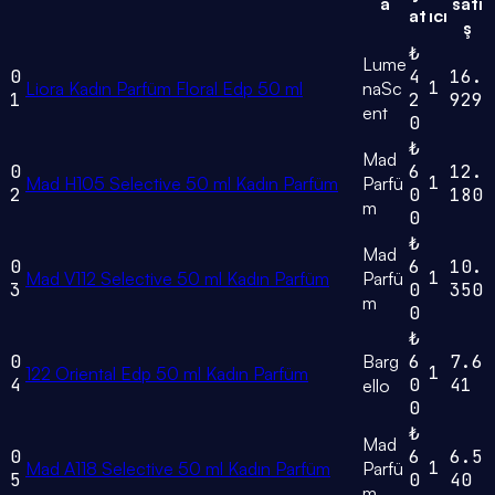
a
satı
at
ıcı
ş
₺
Lume
0
4
16.
1
Liora Kadın Parfüm Floral Edp 50 ml
naSc
1
2
929
ent
0
₺
Mad
0
6
12.
1
Mad H105 Selective 50 ml Kadın Parfüm
Parfü
2
0
180
m
0
₺
Mad
0
6
10.
1
Mad V112 Selective 50 ml Kadın Parfüm
Parfü
3
0
350
m
0
₺
0
Barg
6
7.6
1
122 Oriental Edp 50 ml Kadın Parfüm
4
0
41
ello
0
₺
Mad
0
6
6.5
1
Mad A118 Selective 50 ml Kadın Parfüm
Parfü
5
0
40
m