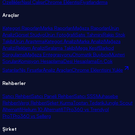
Özellikler
Nasıl Çalışır
Chrome Eklentisi
Fiyatlandırma
Araçlar
Kategori Raporları
Marka Raporları
Mağaza Raporları
Ürün
Analiz
Görsel Stüdyo
Ürün Fotoğrafı
Satış Tahmini
Rakip Stok
Takibi
Ürün Araştırma
Kategori Analizi
Marka Analizi
Mağaza
Analizi
Reklam Analizi
Sıralama Takibi
Mega Keşif
Barkod
Sorgulama
Mağaza Entegrasyonu
Otomatik Buybox
Müşteri
Soruları
Komisyon Hesaplama
Desi Hesaplama
En Çok
Satanlar
Niş Fırsatlar
Analiz Araçları
Chrome Eklentisini Yükle
Rehberler
Satıcı Rehberi
Satıcı Paneli Rehberi
Satıcı SSS
Muhasebe
Rehberi
Vergi Rehberi
Şirket Kurma
Toptan Tedarik
Jungle Scout
Alternatifi
Helium 10 Alternatifi
TPro360 vs Trendyol
Pro
TPro360 vs Sellerg
Şirket