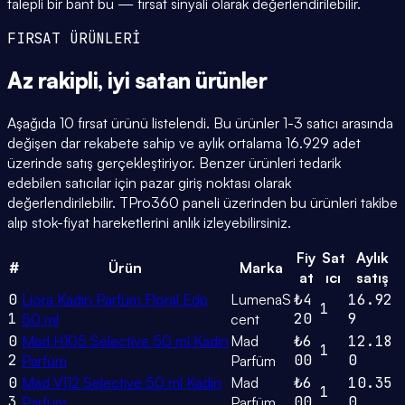
talepli bir bant bu — fırsat sinyali olarak değerlendirilebilir.
FIRSAT ÜRÜNLERİ
Az rakipli,
iyi satan
ürünler
Aşağıda 10 fırsat ürünü listelendi. Bu ürünler 1-3 satıcı arasında
değişen dar rekabete sahip ve aylık ortalama 16.929 adet
üzerinde satış gerçekleştiriyor. Benzer ürünleri tedarik
edebilen satıcılar için pazar giriş noktası olarak
değerlendirilebilir. TPro360 paneli üzerinden bu ürünleri takibe
alıp stok-fiyat hareketlerini anlık izleyebilirsiniz.
Fiy
Sat
Aylık
#
Ürün
Marka
at
ıcı
satış
0
Liora Kadın Parfüm Floral Edp
LumenaS
₺4
16.92
1
1
20
9
50 ml
cent
0
Mad H105 Selective 50 ml Kadın
Mad
₺6
12.18
1
2
00
0
Parfüm
Parfüm
0
Mad V112 Selective 50 ml Kadın
Mad
₺6
10.35
1
3
00
0
Parfüm
Parfüm