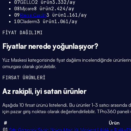
07
GELLO
2
ürün
3.332
/ay
08
Mjcare
8
ürün
2.424
/ay
09
Pierre Cardin
3
ürün
1.161
/ay
10
Claderm
3
ürün
1.061
/ay
FİYAT DAĞILIMI
Fiyatlar
nerede yoğunlaşıyor
?
Yüz Maskesi kategorisinde fiyat dağılımı incelendiğinde ürünle
omurgası olarak görülebilir.
FIRSAT ÜRÜNLERİ
Az rakipli,
iyi satan
ürünler
Aşağıda 10 fırsat ürünü listelendi. Bu ürünler 1-3 satıcı arasında 
için pazar giriş noktası olarak değerlendirilebilir. TPro360 paneli ü
#
Ürün
01
Sıfır Gözenek Siyah Nokta Mavi Kil Maskesi | AHA + BHA+P