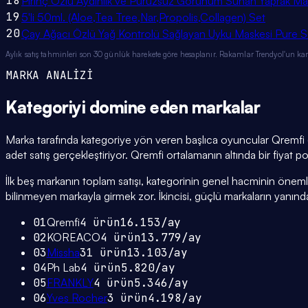
18
Pirinç Özlü Aydınlık ve Pürüzsüz Görünüm Sunan Yaprak Mas
19
5'li 50ml. (Aloe,Tea Tree,Nar,Propolis,Collagen) Set
20
Çay Ağacı Özlü Yağ Kontrolü Sağlayan Uyku Maskesi Pure
Aylık satış tahminleri son 30 günlük harekete göre hesaplanır. Rakamlar Trendyol'un ka
MARKA ANALİZİ
Kategoriyi domine eden
markalar
Marka tarafında kategoriye yön veren başlıca oyuncular Qremfi (
adet satış gerçekleştiriyor. Qremfi ortalamanın altında bir fiyat po
İlk beş markanın toplam satışı, kategorinin genel hacminin önemli bi
bilinmeyen markayla girmek zor. İkincisi, güçlü markaların yanınd
01
Qremfi
4
ürün
16.153
/ay
02
KOREACO
4
ürün
13.779
/ay
03
Missha
31
ürün
13.103
/ay
04
Ph Lab
4
ürün
5.820
/ay
05
FRANKLY
4
ürün
5.346
/ay
06
Yves Rocher
3
ürün
4.198
/ay