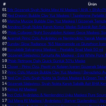
#
Ürün
01
Sıfır Gözenek Siyah Nokta Mavi Kil Maskesi | AHA + BHA+P
02
Red Dragon Bubble Clay Yüz Maskesi | Tazelenme Parlaklık 
03
Matcha Mucize Bubble Clay Yüz Maskesi | Gözenek Temizley
04
Arındırıcı Siyah Nokta Karşıtı Kömür Maske-Süksinik Asit-S
05
Phlab Collagen Night Soyulabilen Kolajen Gece Maskesi, Soy
06
Avantajlı Pirinç Özlü Aydınlatıcı ve Nemlendirici Yaprak Mask
07
Sunday Glow Radiance, %5 Niacinamide ve Glutathion İçere
08
Soyulabilir Salyangoz Maskesi - Peelable Snail Mask 50 ml
09
Gözenek Sıkılaştırıcı Yumurta Akı Maskesi - Egg White Pore
10
Phlab Retinage Daily Quick Günlük 30'lu Maske
11
Closer - Pirinç Özü, Peptit ve Kolajen İçeren Gözenek Sıkılaş
12
Pirinç Özlü Mucize Bubble Clay Yüz Maskesi | Beyazlatıcı A
13
Yeşil Çay Özlü Siyah Nokta Ve Sivilce Maskesi & Green Tea 
14
Gözenek Sıkılaştırıcı, Siyah Nokta Karşıtı Salisilik Asit BHA Kı
15
Kırmızı Kil Maskesi
16
İnci Özlü Aydınlatıcı & Nemlendirici Uyku Maskesi Pure So
17
Gül Maya Kil Maskesi | Aydınlatıcı | Bariyer Güçlendirici | Akn