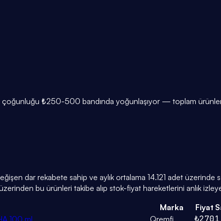
rin çoğunluğu ₺250-500 bandında yoğunlaşıyor — toplam ürünlerin
değişen dar rekabete sahip ve aylık ortalama 14.121 adet üzerinde sa
zerinden bu ürünleri takibe alıp stok-fiyat hareketlerini anlık izleyeb
Marka
Fiyat
S
₺270
1
HA 100 ml
Qremfi