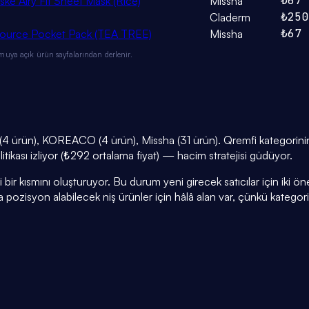
₺67
ke Airy Fit Sheet Mask (Rice)
Missha
₺250
Claderm
₺67
 Source Pocket Pack (TEA TREE)
Missha
muya açık ürün sayfalarından derlenir.
4 ürün), KOREACO (4 ürün), Missha (31 ürün). Qremfi kategorinin 
litikası izliyor (₺292 ortalama fiyat) — hacim stratejisi güdüyor.
r kısmını oluşturuyor. Bu durum yeni girecek satıcılar için iki öneml
a pozisyon alabilecek niş ürünler için hâlâ alan var, çünkü kategor