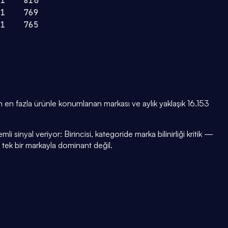
1
810
1
769
1
765
en fazla ürünle konumlanan markası ve aylık yaklaşık 16.153
i sinyal veriyor: Birincisi, kategoride marka bilinirliği kritik —
i tek bir markayla dominant değil.