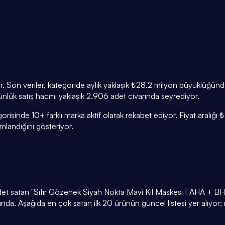
ir. Son veriler, kategoride aylık yaklaşık ₺28.2 milyon büyüklüğü
 Günlük satış hacmi yaklaşık 2.906 adet civarında seyrediyor.
orisinde 10+ farklı marka aktif olarak rekabet ediyor. Fiyat aralığ
andığını gösteriyor.
 adet satan "Sıfır Gözenek Siyah Nokta Mavi Kil Maskesi | AHA + B
da. Aşağıda en çok satan ilk 20 ürünün güncel listesi yer alıyor;