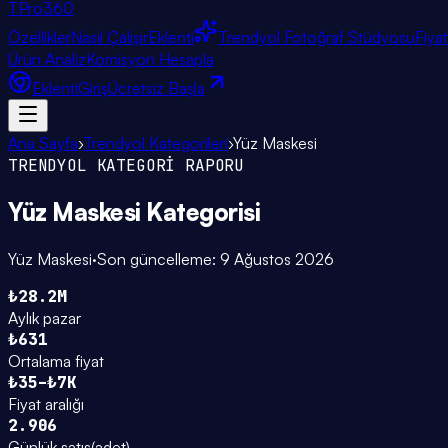
TPro
360
Özellikler
Nasıl Çalışır
Eklenti
Trendyol Fotoğraf Stüdyosu
Fiya
Ürün Analiz
Komisyon Hesapla
Eklenti
Giriş
Ücretsiz Başla
Ana Sayfa
›
Trendyol Kategorileri
›
Yüz Maskesi
TRENDYOL KATEGORİ RAPORU
Yüz Maskesi
Kategorisi
Yüz Maskesi
·
Son güncelleme:
9 Ağustos 2026
₺28.2M
Aylık pazar
₺631
Ortalama fiyat
₺35–₺7K
Fiyat aralığı
2.906
Günlük satış
(
adet
)