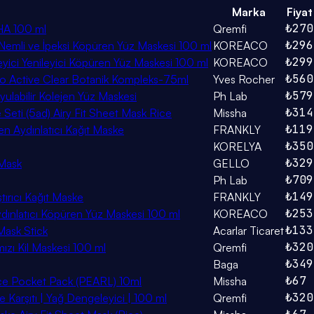
Marka
Fiyat
₺270
HA 100 ml
Qremfi
₺296
Nemli ve İpeksi Köpüren Yüz Maskesi 100 ml
KOREACO
₺299
ici Yenileyici Köpüren Yüz Maskesi 100 ml
KOREACO
₺560
ebo Active Clear Botanik Kompleks-75ml
Yves Rocher
₺579
ulabilir Kolejen Yüz Maskesi
Ph Lab
₺314
e Seti (5ad) Airy Fit Sheet Mask Rice
Missha
₺119
n Aydınlatıcı Kağıt Maske
FRANKLY
₺350
KORELYA
₺329
 Mask
GELLO
₺709
Ph Lab
₺149
tırıcı Kağıt Maske
FRANKLY
₺253
ydınlatıcı Köpüren Yüz Maskesi 100 ml
KOREACO
₺133
Mask Stick
Acarlar Ticaret
₺320
rmızı Kil Maskesi 100 ml
Qremfi
₺349
Baga
₺67
urce Pocket Pack (PEARL) 10ml
Missha
₺320
e Karşıtı | Yağ Dengeleyici | 100 ml
Qremfi