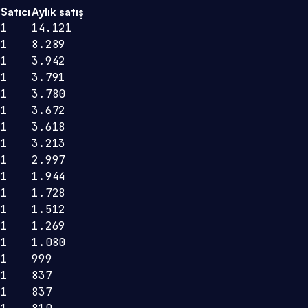
Satıcı
Aylık satış
1
14.121
1
8.289
1
3.942
1
3.791
1
3.780
1
3.672
1
3.618
1
3.213
1
2.997
1
1.944
1
1.728
1
1.512
1
1.269
1
1.080
1
999
1
837
1
837