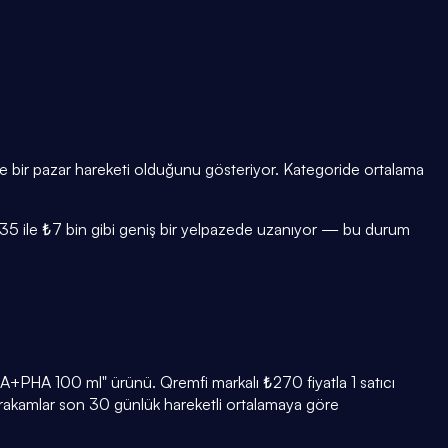
nde bir pazar hareketi olduğunu gösteriyor. Kategoride ortalama
ı ₺35 ile ₺7 bin gibi geniş bir yelpazede uzanıyor — bu durum
HA+PHA 100 ml" ürünü. Qremfi markalı ₺270 fiyatla 1 satıcı
 rakamlar son 30 günlük hareketli ortalamaya göre